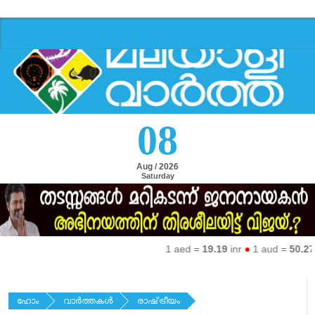
08
Aug / 2026
Saturday
1 aed =
19.19
inr
●
1 aud =
50.27
inr
ഹോം
വാര്‍ത്തകള്‍
രാഷ്‌ട്രീയം