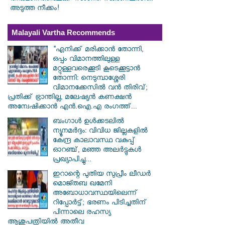
അടുത്ത നീക്കം!
Malayali Vartha Recommends
"എനിക്ക് മരിക്കാൻ തോന്നി,
ഒപ്പം വിമാനത്തിലുള്ള
മറ്റുള്ളവരെക്കൂടി കൂടെക്കൂട്ടാൻ
തോന്നി: നെടുമ്പാശ്ശേരി
വിമാനക്കേസിൽ വൻ തിരിവ്;
പ്രതിക്ക് ഭ്രാന്തില്ല, മലേഷ്യൻ കണക്ഷൻ
അന്വേഷിക്കാൻ എൻ.ഐ.എ രംഗത്ത്...
ബംഗാൾ ഉൾക്കടലിൽ
ന്യൂനമർദ്ദം: വിവിധ ജില്ലകളിൽ
കേന്ദ്ര കാലാവസ്ഥ വകുപ്പ്
ഓറഞ്ച്, മഞ്ഞ അലർട്ടുകൾ
പ്രഖ്യാപിച്ചു...
ഇറാന്റെ പുതിയ സുപ്രീം ലീഡർ
മൊജ്തബ ഖമേനി
അബോധാവസ്ഥയിലെന്ന്
റിപ്പോർട്ട്; ഭരണം പിടിച്ചതിന്
പിന്നാലെ രഹസ്യ
ആശുപത്രിയിൽ അതീവ