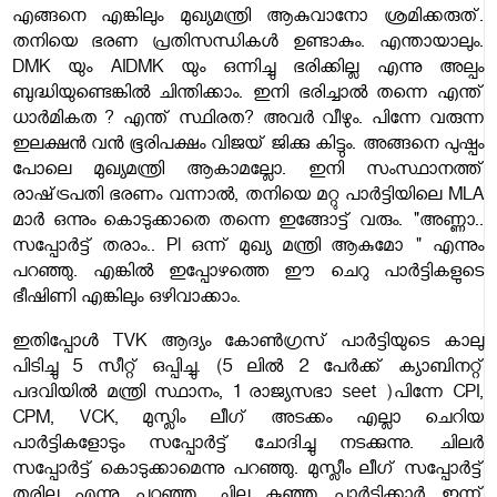
എങ്ങനെ എങ്കിലും മുഖ്യമന്ത്രി ആകുവാനോ ശ്രമിക്കരുത്.
തനിയെ ഭരണ പ്രതിസന്ധികൾ ഉണ്ടാകും. എന്തായാലും.
DMK യും AIDMK യും ഒന്നിച്ചു ഭരിക്കില്ല എന്നു അല്പം
ബുദ്ധിയുണ്ടെങ്കിൽ ചിന്തിക്കാം. ഇനി ഭരിച്ചാൽ തന്നെ എന്ത്
ധാർമികത ? എന്ത് സ്ഥിരത? അവർ വീഴും. പിന്നേ വരുന്ന
ഇലക്ഷൻ വൻ ഭൂരിപക്ഷം വിജയ് ജിക്കു കിട്ടും. അങ്ങനെ പുഷ്പം
പോലെ മുഖ്യമന്ത്രി ആകാമല്ലോ. ഇനി സംസ്ഥാനത്ത്
രാഷ്‌ട്രപതി ഭരണം വന്നാൽ, തനിയെ മറ്റു പാർട്ടിയിലെ MLA
മാർ ഒന്നും കൊടുക്കാതെ തന്നെ ഇങ്ങോട്ട് വരും. "അണ്ണാ..
സപ്പോർട്ട് തരാം.. Pl ഒന്ന് മുഖ്യ മന്ത്രി ആകുമോ " എന്നും
പറഞ്ഞു. എങ്കിൽ ഇപ്പോഴത്തെ ഈ ചെറു പാർട്ടികളുടെ
ഭീഷിണി എങ്കിലും ഒഴിവാക്കാം.
ഇതിപ്പോൾ TVK ആദ്യം കോൺഗ്രസ്‌ പാർട്ടിയുടെ കാലു
പിടിച്ചു 5 സീറ്റ് ഒപ്പിച്ചു. (5 ലിൽ 2 പേർക്ക് ക്യാബിനറ്റ്
പദവിയിൽ മന്ത്രി സ്ഥാനം, 1 രാജ്യസഭാ seet )പിന്നേ CPI,
CPM, VCK, മുസ്ലിം ലീഗ് അടക്കം എല്ലാ ചെറിയ
പാർട്ടികളോടും സപ്പോർട്ട് ചോദിച്ചു നടക്കുന്നു. ചിലർ
സപ്പോർട്ട് കൊടുക്കാമെന്നു പറഞ്ഞു. മുസ്ലീം ലീഗ് സപ്പോർട്ട്