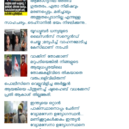
ആരോഗ്യനില അതീവ
ഗുരുതരം..ഏതാ നിമിഷവും
മരണപ്പെടും..മരിച്ചാലും
അത്ഭുതപ്പെടാനില്ല എന്നുള്ള
സാഹചര്യം..ടെഹ്റാനിൽ ഭയം നിഴലിക്കുന്നു..
യൂഡ്യൂബർ ധന്യയുടെ
ലൈസൻസ് സസ്പെൻഡ്
ചെയ്തു ;മദ്യപിച്ച് വാഹനമോടിച്ച
കേസിലാണ് നടപടി
വാക്കിന് തോക്കാണ്
മറുപടിയെങ്കിൽ നിങ്ങളുടെ
ആയുധപ്പുരയിലെ
തോക്കുകളിവിടെ തികയാതെ
വരും;ഒളിവിലിരുന്ന്
പൊലീസിനെ വെല്ലുവിളിച്ച അർജുൻ
ആയങ്കിയെ പിന്തുണച്ച് ഷുഹൈബ് വധക്കേസ്
പ്രതി ആകാശ് തില്ലങ്കേരി.
ഇന്ത്യയെ ഒറ്റാൻ
പാകിസ്ഥാനൊപ്പം ചേർന്ന്
വ്യോമസേന ഉദ്യോ​ഗസ്ഥൻ...
മണിക്കൂറുകൾക്കകം ഇന്ത്യൻ
വ്യോമസേനാ ഉദ്യോഗസ്ഥനെ