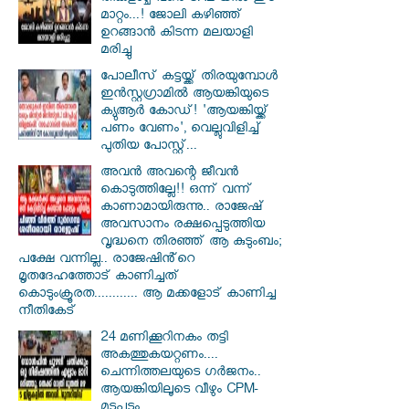
മാറ്റം...! ജോലി കഴിഞ്ഞ്
ഉറങ്ങാൻ കിടന്ന മലയാളി
മരിച്ചു
പോലീസ് കട്ടയ്ക്ക് തിരയുമ്പോൾ
ഇൻസ്റ്റഗ്രാമിൽ ആയങ്കിയുടെ
ക്യുആർ കോഡ്! 'ആയങ്കിയ്ക്ക്
പണം വേണം', വെല്ലുവിളിച്ച്
പുതിയ പോസ്റ്റ്...
അവൻ അവന്റെ ജീവൻ
കൊടുത്തില്ലേ!! ഒന്ന് വന്ന്
കാണാമായിരുന്നു.. രാജേഷ്
അവസാനം രക്ഷപ്പെടുത്തിയ
വൃദ്ധനെ തിരഞ്ഞ് ആ കുടുംബം;
പക്ഷേ വന്നില്ല.. രാജേഷിൻ്റെ
മൃതദേഹത്തോട് കാണിച്ചത്
കൊടുംക്രൂരത............ ആ മക്കളോട് കാണിച്ച
നീതികേട്
24 മണിക്കൂറിനകം തട്ടി
അകത്തുകയറ്റണം....
ചെന്നിത്തലയുടെ ഗർജനം..
ആയങ്കിയിലൂടെ വീഴും CPM-
മൂടുപടം