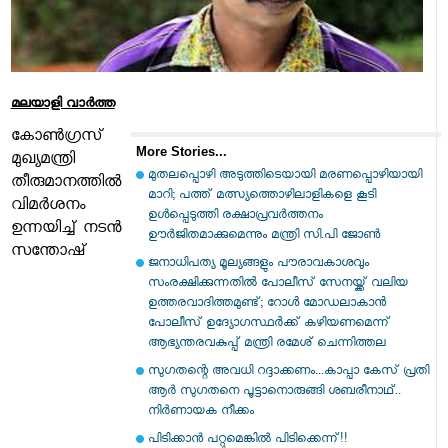
മലയാളി വാര്‍ത്ത
കോൺഗ്രസ്
More Stories...
മുഖ്യമന്ത്രി
മുതലപ്പൊഴി അടുത്തിടെയായി മരണപ്പൊഴിയായി
തീരുമാനത്തിൽ
മാറി; പത്ത് മത്സ്യത്തൊഴിലാളികളെ കൂടി
വിമർശനം
ഉൾപ്പെടുത്തി രക്ഷാപ്രവർത്തനം
ഉന്നയിച്ച് നടൻ
ഊർജിതമാക്കുമെന്നും മന്ത്രി സി.പി ജോൺ
സന്തോഷ്
ജനാധിപത്യ മൂല്യങ്ങളും പൗരാവകാശവും
സംരക്ഷിക്കുന്നതില്‍ പോലീസ് സേനയ്ക്ക് വലിയ
ഉത്തരവാദിത്തമുണ്ട്; റോള്‍ മോഡലാകാന്‍
പോലീസ് ഉദ്യോഗസ്ഥര്‍ക്ക് കഴിയണമെന്ന്
ആഭ്യന്തരവകുപ്പ് മന്ത്രി രമേശ് ചെന്നിത്തല
സു​ഗതന്റെ അവധി റദ്ദാക്കണം...കാപ്പാ കേസ് പ്രതി
ആർ സു​ഗതനെ പൂട്ടാനൊരുങ്ങി ശബരീനാഥ്..
നിർണായക നീക്കം
പിടിക്കാൻ പറ്റുമെങ്കിൽ പിടിക്കെന്ന്!!