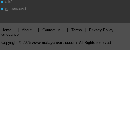
വീട്
ഇ അഹമ്മദ്‌
Home
|
About
|
Contact us
|
Terms
|
Privacy Policy
|
Grievance
Copyright © 2026
www.malayalivartha.com
. All Rights reserved.