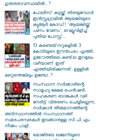
ഗുരുതരാവസ്ഥയിൽ...?
പോലീസ് കട്ടയ്ക്ക് തിരയുമ്പോൾ
ഇൻസ്റ്റഗ്രാമിൽ ആയങ്കിയുടെ
ക്യുആർ കോഡ്! 'ആയങ്കിയ്ക്ക്
പണം വേണം', വെല്ലുവിളിച്ച്
പുതിയ പോസ്റ്റ്...
13 കണ്ടെയ്‌നറുകളിൽ 3
കോടിയുടെ ഈന്തപഴം എത്തി..
ഗുജറാത്തിലെ കണ്ട്‌ല തുറമുഖം
വഴിയാണ് ഇത്
എത്തിയിരിക്കുന്നത്..ഉള്ളിൽ
മറ്റെന്തെങ്കിലും ഉണ്ടോ..?
സംസ്ഥാന സർ‌ക്കാരിന്റെ
സാമൂഹ്യ ക്ഷേമ പെൻഷൻ..
സഹകരണ ബാങ്കുകൾ വഴി
നേരിട്ട് വിതരണം ചെയ്യില്ലെന്ന,
സർക്കാർ തീരുമാനത്തിന്റെ
അടിസ്ഥാനത്തിൽ സംസ്ഥാനത്ത്
സമരപരമ്പരകൾ തുടങ്ങാനുള്ള സി പി എം
നീക്കം പാളി..
മൊജ്തബ ഖമേനിയുടെ