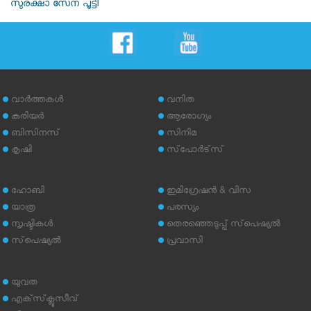
സുരക്ഷാ സേന പൂട്ടി
വാര്‍ത്തകള്‍
വനിത
കരിയര്‍
ആരോഗ്യം
ബിസിനസ്
സിനിമ
കൃഷി
സ്‌പോര്‍ട്‌സ്
ഹോബി
ഇമിഗ്രേഷന്‍ & വിസ
യാത്ര
പരസ്യം
സൃഷ്ടികള്‍
തെരഞ്ഞെടുപ്പ് സ്‌പെഷ്യല്‍
സ്‌പെഷ്യല്‍
പ്രവാസി
യുവത
എക്‌സ്‌ക്ലൂസീവ്