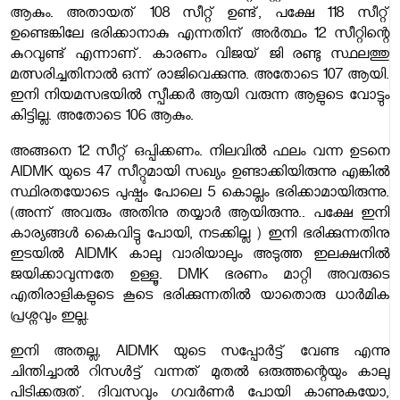
ആകും. അതായത് 108 സീറ്റ് ഉണ്ട്, പക്ഷേ 118 സീറ്റ്
ഉണ്ടെങ്കിലേ ഭരിക്കാനാകു എന്നതിന് അർത്ഥം 12 സീറ്റിന്റെ
കുറവുണ്ട് എന്നാണ്. കാരണം വിജയ് ജി രണ്ടു സ്ഥലത്തു
മത്സരിച്ചതിനാൽ ഒന്ന് രാജിവെക്കുന്നു. അതോടെ 107 ആയി.
ഇനി നിയമസഭയിൽ സ്പീക്കർ ആയി വരുന്ന ആളുടെ വോട്ടും
കിട്ടില്ല. അതോടെ 106 ആകും.
അങ്ങനെ 12 സീറ്റ് ഒപ്പിക്കണം.
നിലവിൽ ഫലം വന്ന ഉടനെ
AIDMK യുടെ 47 സീറ്റുമായി സഖ്യം ഉണ്ടാക്കിയിരുന്നു എങ്കിൽ
സ്ഥിരതയോടെ പുഷ്പം പോലെ 5 കൊല്ലം ഭരിക്കാമായിരുന്നു.
(അന്ന് അവരും അതിനു തയ്യാർ ആയിരുന്നു.. പക്ഷേ ഇനി
കാര്യങ്ങൾ കൈവിട്ടു പോയി, നടക്കില്ല ) ഇനി ഭരിക്കുന്നതിനു
ഇടയിൽ AIDMK കാലു വാരിയാലും അടുത്ത ഇലക്ഷനിൽ
ജയിക്കാവുന്നതേ ഉള്ളൂ. DMK ഭരണം മാറ്റി അവരുടെ
എതിരാളികളുടെ കൂടെ ഭരിക്കുന്നതിൽ യാതൊരു ധാർമിക
പ്രശ്നവും ഇല്ല.
ഇനി അതല്ല, AIDMK യുടെ സപ്പോർട്ട് വേണ്ട എന്നു
ചിന്തിച്ചാൽ റിസൾട്ട്‌ വന്നത് മുതൽ ഒരുത്തന്റെയും കാലു
പിടിക്കരുത്. ദിവസവും ഗവർണർ പോയി കാണുകയോ,