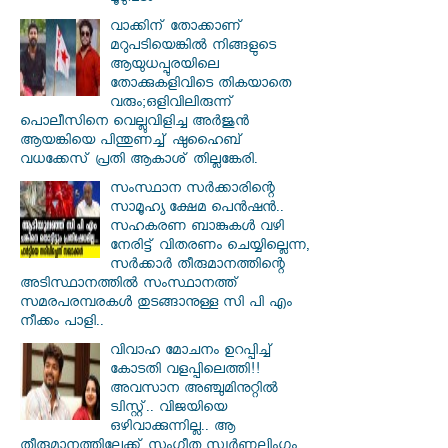
വാക്കിന് തോക്കാണ്
മറുപടിയെങ്കിൽ നിങ്ങളുടെ
ആയുധപ്പുരയിലെ
തോക്കുകളിവിടെ തികയാതെ
വരും;ഒളിവിലിരുന്ന്
പൊലീസിനെ വെല്ലുവിളിച്ച അർജുൻ
ആയങ്കിയെ പിന്തുണച്ച് ഷുഹൈബ്
വധക്കേസ് പ്രതി ആകാശ് തില്ലങ്കേരി.
സംസ്ഥാന സർ‌ക്കാരിന്റെ
സാമൂഹ്യ ക്ഷേമ പെൻഷൻ..
സഹകരണ ബാങ്കുകൾ വഴി
നേരിട്ട് വിതരണം ചെയ്യില്ലെന്ന,
സർക്കാർ തീരുമാനത്തിന്റെ
അടിസ്ഥാനത്തിൽ സംസ്ഥാനത്ത്
സമരപരമ്പരകൾ തുടങ്ങാനുള്ള സി പി എം
നീക്കം പാളി..
വിവാഹ മോചനം ഉറപ്പിച്ച്
കോടതി വളപ്പിലെത്തി!!
അവസാന അഞ്ചുമിനുറ്റിൽ
ട്വിസ്റ്റ്.. വിജയിയെ
ഒഴിവാക്കുന്നില്ല.. ആ
തീരുമാനത്തിലേക്ക് സംഗീത സ്വർണലിംഗം..