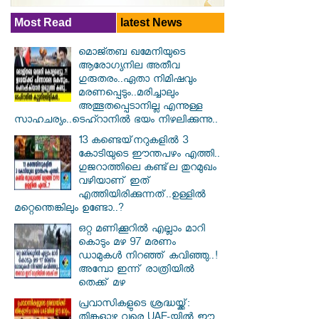
Most Read
latest News
മൊജ്തബ ഖമേനിയുടെ
ആരോഗ്യനില അതീവ
ഗുരുതരം..ഏതാ നിമിഷവും
മരണപ്പെടും..മരിച്ചാലും
അത്ഭുതപ്പെടാനില്ല എന്നുള്ള
സാഹചര്യം..ടെഹ്റാനിൽ ഭയം നിഴലിക്കുന്നു..
13 കണ്ടെയ്‌നറുകളിൽ 3
കോടിയുടെ ഈന്തപഴം എത്തി..
ഗുജറാത്തിലെ കണ്ട്‌ല തുറമുഖം
വഴിയാണ് ഇത്
എത്തിയിരിക്കുന്നത്..ഉള്ളിൽ
മറ്റെന്തെങ്കിലും ഉണ്ടോ..?
ഒറ്റ മണിക്കൂറിൽ എല്ലാം മാറി
കൊടും മഴ 97 മരണം
ഡാമുകൾ നിറഞ്ഞ് കവിഞ്ഞു..!
അമ്പോ ഇന്ന് രാത്രിയിൽ
തെക്ക് മഴ
പ്രവാസികളുടെ ശ്രദ്ധയ്ക്ക്:
തിങ്കളാഴ്ച വരെ UAE-യിൽ ഈ