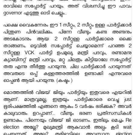
തരില്ല എന്നു പറഞ്ഞു. ചില കുഞ്ഞു പാർട്ടിക്കാർ ഇന്ന്
രാവിലെ സപ്പോർട്ട് പറയും. അത് വിശ്വസിച്ചു ഈ പാവം
governor എടുത്തു ഓടി ചെല്ലും..
പക്ഷെ വൈകുന്നേരം ഈ 1 സീറ്റും, 2 സീറ്റും ഉള്ള പാർട്ടിക്കാർ
പിന്തുണ പിൻവലിക്കും. പിന്നേ വീണ്ടും കണ്ട അണ്ടനും
അടകോടനും ആയ 2 സീറ്റുള്ള പാർട്ടിക്കാരെ ഒക്കെ
താങ്ങണം. ഒടുവിൽ സപ്പോർട്ട് ചെയ്യാമെന്ന് പറഞ്ഞ 2
സീറ്റുള്ള VCK പാർട്ടി ഉപമുഖ്യ മന്ത്രി പദവും, രണ്ടാമനു
ക്യാബിനറ്റ് മന്ത്രി പദവും, മറ്റു ചിലതും കിട്ടിയാലേ സപ്പോർട്ട്
തരു എന്നു തീർത്തു പറയുന്നു. ചില പാർട്ടിക്കാർ പറയുന്നത്
അവരുടെ ഒപ്പ് കള്ളത്തരത്തിൽ ഉണ്ടാക്കി എന്നുവരെ
ഓപ്പൺ ആയി പറയുന്നു. (കഷ്ടം )
മൊത്തത്തിൽ വിജയ് ജിയും പാർട്ടിയും ഇതുവരെ എയറിൽ
ആണ്. മാത്രവുമല്ല, ഇത്രയും പാർട്ടിക്കാരെ വെച്ചു just
ഭൂരിപക്ഷത്തിൽ എങ്ങനെ ആകും 5 വർഷം ഭരിക്കുക? അവർ
കാലുവാരും ഉറപ്പാണ്.. വീണ്ടും ഭരണ പ്രതിസന്ധികൾ
ഉണ്ടാകും. പിന്നെയും വിജയ് ജി ഓടണം.
ഇതിലും മെച്ചം Re
election അല്ലേ? മുഖ്യമന്ത്രി ആകുവാൻ അല്പം കൂടി wait