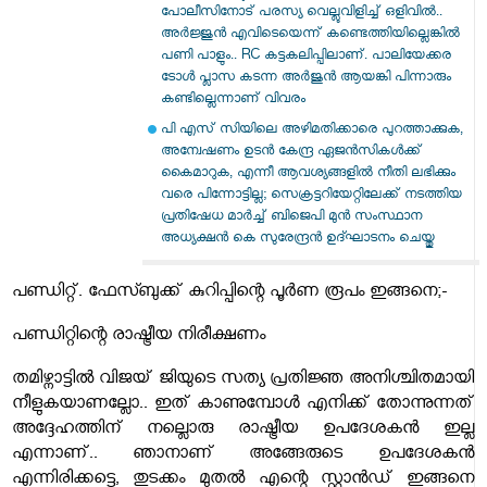
പോലീസിനോട് പരസ്യ വെല്ലുവിളിച്ച് ഒളിവിൽ..
അർജ്ജുൻ എവിടെയെന്ന് കണ്ടെത്തിയില്ലെങ്കിൽ
പണി പാളും.. RC കട്ടകലിപ്പിലാണ്. പാലിയേക്കര
ടോൾ പ്ലാസ കടന്ന അർജുൻ ആയങ്കി പിന്നാരും
കണ്ടില്ലെന്നാണ് വിവരം
പി എസ് സിയിലെ അഴിമതിക്കാരെ പുറത്താക്കുക,
അന്വേഷണം ഉടൻ കേന്ദ്ര ഏജൻസികൾക്ക്
കൈമാറുക, എന്നീ ആവശ്യങ്ങളിൽ നീതി ലഭിക്കും
വരെ പിന്നോട്ടില്ല; സെക്രട്ടറിയേറ്റിലേക്ക് നടത്തിയ
പ്രതിഷേധ മാർച്ച് ബിജെപി മുൻ സംസ്ഥാന
അധ്യക്ഷൻ കെ സുരേന്ദ്രൻ ഉദ്ഘാടനം ചെയ്തു
പണ്ഡിറ്റ്.
ഫേസ്ബുക്ക് കുറിപ്പിന്റെ പൂർണ രൂപം ഇങ്ങനെ;-
പണ്ഡിറ്റിന്റെ രാഷ്ട്രീയ നിരീക്ഷണം
തമിഴ്നാട്ടിൽ വിജയ് ജിയുടെ സത്യ പ്രതിജ്ഞ അനിശ്ചിതമായി
നീളുകയാണല്ലോ.. ഇത് കാണുമ്പോൾ എനിക്ക് തോന്നുന്നത്
അദ്ദേഹത്തിന് നല്ലൊരു രാഷ്ട്രീയ ഉപദേശകൻ ഇല്ല
എന്നാണ്.. ഞാനാണ് അങ്ങേരുടെ ഉപദേശകൻ
എന്നിരിക്കട്ടെ, തുടക്കം മുതൽ എന്റെ സ്റ്റാൻഡ് ഇങ്ങനെ