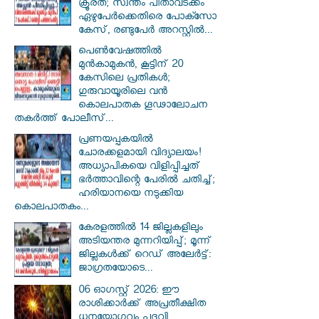
ക്രൂരത; സ്വന്തം പിതാവടക്കം
ഏഴുപേർക്കെതിരെ പോക്സോ
കേസ്, രണ്ടുപേർ അറസ്റ്റിൽ...
പെൺവേഷത്തിൽ
മുൻകാമുകൻ, കൂട്ടിന് 20
കേസിലെ പ്രതികൾ;
ഗുരുവായൂരിലെ വൻ
കൊലപാതക ഗൂഢാലോചന
തകർത്ത് പോലീസ്...
പ്രണയപ്പകയിൽ
ചോരക്കളമായി വിദ്യാലയം!
അധ്യാപികയെ വിളിപ്പിച്ചത്
ഭർത്താവിന്റെ പേരിൽ ചതിച്ച്;
ഹരിയാനയെ നടുക്കിയ
കൊലപാതകം...
കേരളത്തിൽ 14 ജില്ലകളിലും
അടിയന്തര മുന്നറിയിപ്പ്; മൂന്ന്
ജില്ലകൾക്ക് റെഡ് അലേർട്ട്:
ജാഗ്രതയോടെ...
06 ഓഗസ്റ്റ് 2026: ഈ
രാശിക്കാർക്ക് അപ്രതീക്ഷിത
ധനയോഗവും പദവി