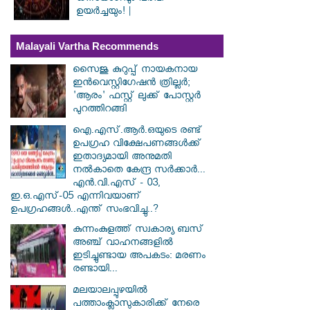
ഉയർച്ചയും! |
Malayali Vartha Recommends
സൈജു കുറുപ്പ് നായകനായ
ഇൻവെസ്റ്റിഗേഷൻ ത്രില്ലർ;
'ആരം' ഫസ്റ്റ് ലുക്ക് പോസ്റ്റർ
പുറത്തിറങ്ങി
ഐ.എസ്.ആർ.ഒയുടെ രണ്ട്
ഉപഗ്രഹ വിക്ഷേപണങ്ങൾക്ക്
ഇതാദ്യമായി അനുമതി
നൽകാതെ കേന്ദ്ര സർക്കാർ...
എൻ.വി.എസ് - 03,
ഇ.ഒ.എസ്-05 എന്നിവയാണ്
ഉപഗ്രഹങ്ങൾ..എന്ത് സംഭവിച്ചു..?
കുന്നംകുളത്ത് സ്വകാര്യ ബസ്
അഞ്ച് വാഹനങ്ങളിൽ
ഇടിച്ചുണ്ടായ അപകടം: മരണം
രണ്ടായി...
മലയാലപ്പുഴയിൽ
പത്താംക്ലാസുകാരിക്ക് നേരെ