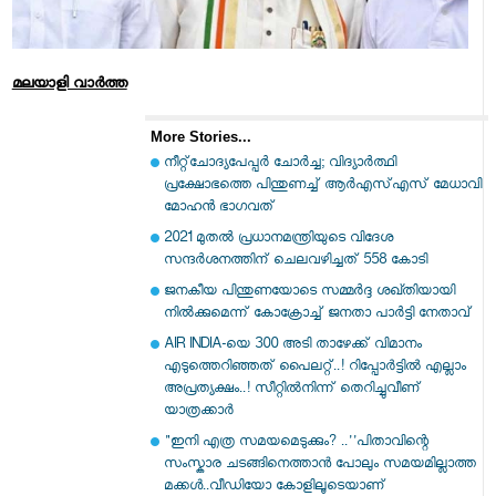
മലയാളി വാര്‍ത്ത
More Stories...
നീറ്റ്‌ചോദ്യപേപ്പര്‍ ചോര്‍ച്ച; വിദ്യാര്‍ത്ഥി
പ്രക്ഷോഭത്തെ പിന്തുണച്ച് ആര്‍എസ്എസ് മേധാവി
മോഹന്‍ ഭാഗവത്
2021 മുതല്‍ പ്രധാനമന്ത്രിയുടെ വിദേശ
സന്ദര്‍ശനത്തിന് ചെലവഴിച്ചത് 558 കോടി
ജനകീയ പിന്തുണയോടെ സമ്മര്‍ദ്ദ ശഖ്തിയായി
നില്‍ക്കുമെന്ന് കോക്രോച്ച് ജനതാ പാര്‍ട്ടി നേതാവ്
AIR INDIA-യെ 300 അടി താഴേക്ക് വിമാനം
എടുത്തെറിഞ്ഞത് പൈലറ്റ്..! റിപ്പോർട്ടിൽ എല്ലാം
അപ്രത്യക്ഷം..! സീറ്റിൽനിന്ന് തെറിച്ചുവീണ്
യാത്രക്കാർ
"ഇനി എത്ര സമയമെടുക്കും? ..''പിതാവിന്റെ
സംസ്കാര ചടങ്ങിനെത്താൻ പോലും സമയമില്ലാത്ത
മക്കൾ..വീഡിയോ കോളിലൂടെയാണ്