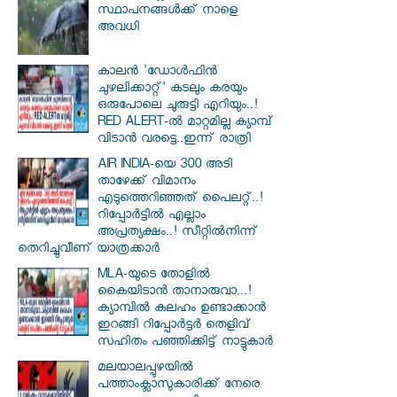
സ്ഥാപനങ്ങള്‍ക്ക് നാളെ
അവധി
കാലൻ 'ഡോൾഫിൻ
ചുഴലിക്കാറ്റ്' കടലും കരയും
ഒരുപോലെ ചുരുട്ടി എറിയും..!
RED ALERT-ൽ മാറ്റമില്ല ക്യാമ്പ്
വിടാൻ വരട്ടെ..ഇന്ന് രാത്രി
AIR INDIA-യെ 300 അടി
താഴേക്ക് വിമാനം
എടുത്തെറിഞ്ഞത് പൈലറ്റ്..!
റിപ്പോർട്ടിൽ എല്ലാം
അപ്രത്യക്ഷം..! സീറ്റിൽനിന്ന്
തെറിച്ചുവീണ് യാത്രക്കാർ
MLA-യുടെ തോളിൽ
കൈയിടാൻ താനാരുവാ...!
ക്യാമ്പിൽ കലഹം ഉണ്ടാക്കാൻ
ഇറങ്ങി റിപ്പോർട്ടർ തെളിവ്
സഹിതം പഞ്ഞിക്കിട്ട് നാട്ടുകാർ
മലയാലപ്പുഴയിൽ
പത്താംക്ലാസുകാരിക്ക് നേരെ