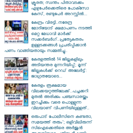
ക്രൂരത; സ്വന്തം പിതാവടക്കം
ഏഴുപേർക്കെതിരെ പോക്സോ
കേസ്, രണ്ടുപേർ അറസ്റ്റിൽ...
കേന്ദ്രം വിരട്ടി..നരേന്ദ്ര
മോദിയോട് ക്ഷമാപണം നടത്തി
മെറ്റ മേധാവി മാർക്ക്
സക്കർബർ​ഗ്..പ്രത്യേകതരം
ഉള്ളടക്കങ്ങൾ പ്രചരിപ്പിക്കാൻ
പണം വാങ്ങിയതായും സമ്മതിച്ചു..
കേരളത്തിൽ 14 ജില്ലകളിലും
അടിയന്തര മുന്നറിയിപ്പ്; മൂന്ന്
ജില്ലകൾക്ക് റെഡ് അലേർട്ട്:
ജാഗ്രതയോടെ...
കേരളം രൂക്ഷമായ
വിലക്കയറ്റത്തിലേക്ക്..പച്ചക്കറി
മുതൽ അരിക്കും പഞ്ചസാരയ്ക്കും
ഇറച്ചിക്കും വരെ പൊള്ളുന്ന
വിലയാണ് വിപണിയിലുള്ളത്..
ഒരുപാട് പോലീസിനെ കണ്ടതാ,
സമയത്ത് തരും'; ഒളിവിലിരുന്ന്
സിഐക്കെതിരെ അർജുൻ