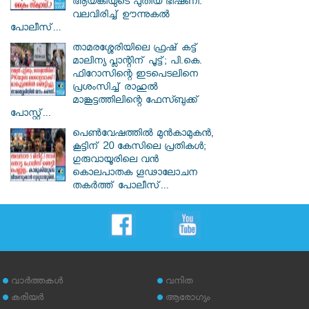
ആയങ്കിയുടെ പുതിയ ഭീഷണി:
വലവിരിച്ച് ഊന്നുകൽ
പോലീസ്...
താമരശ്ശേരിയിലെ ഫ്രഷ് കട്ട്
മാലിന്യ പ്ലാന്റിന് പൂട്ട്; പി.കെ.
ഫിറോസിന്റെ ഇടപെടലിനെ
പ്രശംസിച്ച് രാഹുൽ
മാങ്കൂട്ടത്തിലിന്റെ ഫേസ്ബുക്ക്
പോസ്റ്റ്...
പെൺവേഷത്തിൽ മുൻകാമുകൻ,
കൂട്ടിന് 20 കേസിലെ പ്രതികൾ;
ഗുരുവായൂരിലെ വൻ
കൊലപാതക ഗൂഢാലോചന
തകർത്ത് പോലീസ്...
വാര്‍ത്തകള്‍
വനിത
കരിയര്‍
ആരോഗ്യം