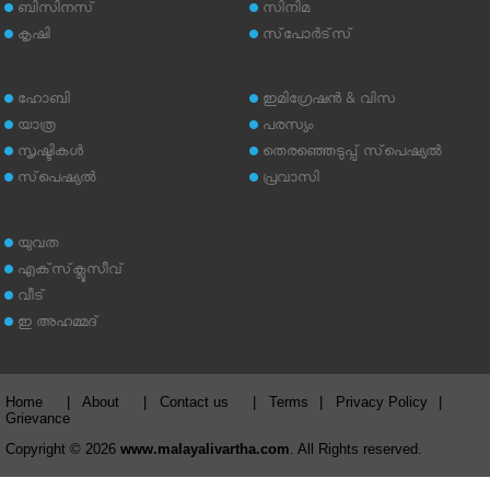
ബിസിനസ്
സിനിമ
കൃഷി
സ്‌പോര്‍ട്‌സ്
ഹോബി
ഇമിഗ്രേഷന്‍ & വിസ
യാത്ര
പരസ്യം
സൃഷ്ടികള്‍
തെരഞ്ഞെടുപ്പ് സ്‌പെഷ്യല്‍
സ്‌പെഷ്യല്‍
പ്രവാസി
യുവത
എക്‌സ്‌ക്ലൂസീവ്
വീട്
ഇ അഹമ്മദ്‌
Home
|
About
|
Contact us
|
Terms
|
Privacy Policy
|
Grievance
Copyright © 2026
www.malayalivartha.com
. All Rights reserved.