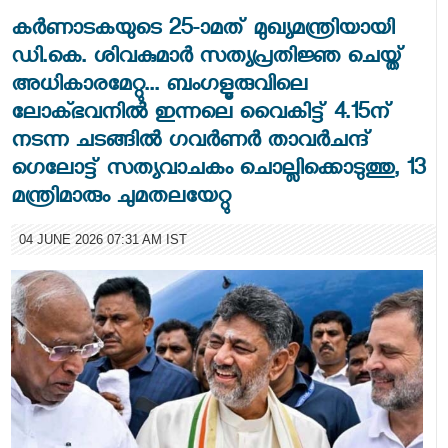
കർണാടകയുടെ 25-ാമത് മുഖ്യമന്ത്രിയായി
ഡി.കെ. ശിവകുമാർ സത്യപ്രതിജ്ഞ ചെയ്ത്
അധികാരമേറ്റു... ബംഗളൂരുവിലെ
ലോക്ഭവനിൽ ഇന്നലെ വൈകിട്ട് 4.15ന്
നടന്ന ചടങ്ങിൽ ഗവർണർ താവർചന്ദ്
ഗെലോട്ട് സത്യവാചകം ചൊല്ലിക്കൊടുത്തു, 13
മന്ത്രിമാരും ചുമതലയേറ്റു
04 JUNE 2026 07:31 AM IST