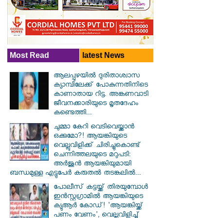
Most Read
latest News
ആലപ്പുഴയിൽ ​ദുരിതാശ്വാസ
ക്യാമ്പിലേക്ക് പോകുന്നതിനിടെ
കാണാതായ റിട്ട. അങ്കണവാടി
ജീവനക്കാരിയുടെ മൃതദേഹം
കണ്ടെത്തി...
ചുമ്മാ കേറി വെടിവെയ്ക്കാൻ
ഒക്കുമോ?! ആയങ്കിയുടെ
വെല്ലുവിളിക്ക് ചിരിച്ചുകൊണ്ട്
ചെന്നിത്തലയുടെ മറുപടി:
അർജുൻ ആയങ്കിയുമായി
ബന്ധമുള്ള എട്ടുപേർ കരുതൽ തടങ്കലിൽ...
പോലീസ് കട്ടയ്ക്ക് തിരയുമ്പോൾ
ഇൻസ്റ്റഗ്രാമിൽ ആയങ്കിയുടെ
ക്യുആർ കോഡ്! 'ആയങ്കിയ്ക്ക്
പണം വേണം', വെല്ലുവിളിച്ച്