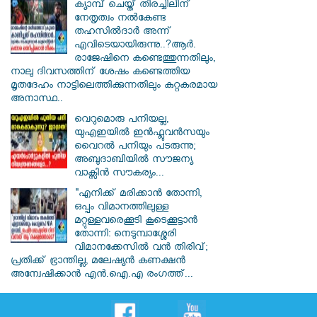
ക്യാമ്പ് ചെയ്ത് തിരച്ചിലിന്
നേതൃത്വം നല്‍കേണ്ട
തഹസില്‍ദാര്‍ അന്ന്
എവിടെയായിരുന്നു..?ആര്‍.
രാജേഷിനെ കണ്ടെത്തുന്നതിലും,
നാലു ദിവസത്തിന് ശേഷം കണ്ടെത്തിയ
മൃതദേഹം നാട്ടിലെത്തിക്കുന്നതിലും കുറ്റകരമായ
അനാസ്ഥ..
വെറുമൊരു പനിയല്ല,
യുഎഇയിൽ ഇൻഫ്ലുവൻസയും
വൈറൽ പനിയും പടരുന്നു;
അബുദാബിയിൽ സൗജന്യ
വാക്സിൻ സൗകര്യം...
"എനിക്ക് മരിക്കാൻ തോന്നി,
ഒപ്പം വിമാനത്തിലുള്ള
മറ്റുള്ളവരെക്കൂടി കൂടെക്കൂട്ടാൻ
തോന്നി: നെടുമ്പാശ്ശേരി
വിമാനക്കേസിൽ വൻ തിരിവ്;
പ്രതിക്ക് ഭ്രാന്തില്ല, മലേഷ്യൻ കണക്ഷൻ
അന്വേഷിക്കാൻ എൻ.ഐ.എ രംഗത്ത്...