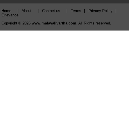
Home
|
About
|
Contact us
|
Terms
|
Privacy Policy
|
Grievance
Copyright © 2026
www.malayalivartha.com
. All Rights reserved.