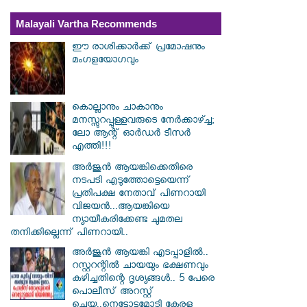
Malayali Vartha Recommends
ഈ രാശിക്കാർക്ക് പ്രമോഷനും
മംഗളയോഗവും
കൊല്ലാനും ചാകാനും
മനസ്സുറപ്പുള്ളവരുടെ നേർക്കാഴ്ച്ച;
ലോ ആന്റ് ഓർഡർ ടീസർ
എത്തി!!!
അർജുൻ ആയങ്കിക്കെതിരെ
നടപടി എടുത്തോട്ടെയെന്ന്
പ്രതിപക്ഷ നേതാവ് പിണറായി
വിജയൻ...ആയങ്കിയെ
ന്യായീകരിക്കേണ്ട ചുമതല
തനിക്കില്ലെന്ന് പിണറായി..
അർജുൻ ആയങ്കി എടപ്പാളിൽ..
റസ്റ്ററന്റിൽ ചായയും ഭക്ഷണവും
കഴിച്ചതിന്റെ ദൃശ്യങ്ങൾ.. 5 പേരെ
പൊലീസ് അറസ്റ്റ്
ചെയ്തു..നെട്ടോട്ടമോടി കേരള