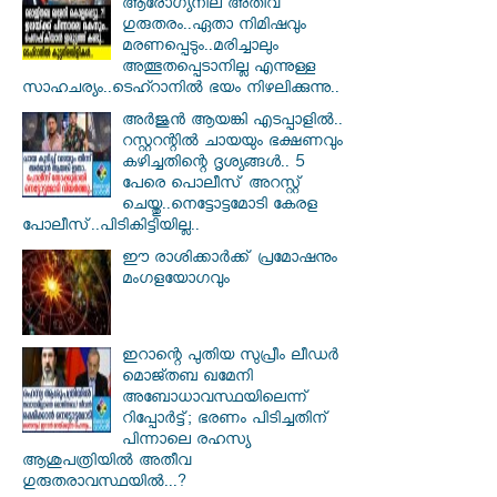
ആരോഗ്യനില അതീവ
ഗുരുതരം..ഏതാ നിമിഷവും
മരണപ്പെടും..മരിച്ചാലും
അത്ഭുതപ്പെടാനില്ല എന്നുള്ള
സാഹചര്യം..ടെഹ്റാനിൽ ഭയം നിഴലിക്കുന്നു..
അർജുൻ ആയങ്കി എടപ്പാളിൽ..
റസ്റ്ററന്റിൽ ചായയും ഭക്ഷണവും
കഴിച്ചതിന്റെ ദൃശ്യങ്ങൾ.. 5
പേരെ പൊലീസ് അറസ്റ്റ്
ചെയ്തു..നെട്ടോട്ടമോടി കേരള
പോലീസ്..പിടികിട്ടിയില്ല..
ഈ രാശിക്കാർക്ക് പ്രമോഷനും
മംഗളയോഗവും
ഇറാന്റെ പുതിയ സുപ്രീം ലീഡർ
മൊജ്തബ ഖമേനി
അബോധാവസ്ഥയിലെന്ന്
റിപ്പോർട്ട്; ഭരണം പിടിച്ചതിന്
പിന്നാലെ രഹസ്യ
ആശുപത്രിയിൽ അതീവ
ഗുരുതരാവസ്ഥയിൽ...?