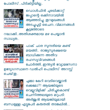
പോലീസ്..പിടികിട്ടിയില്ല..
ഡൊൾഫിൻ ചുഴലിക്കാറ്റ്
ജപ്പാന്റെ ഒക്കിനാവയിൽ
ആഞ്ഞടിച്ചു..തുറമുഖങ്ങൾ
അടച്ചുപൂട്ടി ചൈന..വിമാനങ്ങൾ
കൂട്ടത്തോടെ
റദ്ധാക്കി..അതിശക്തമായ മഴ പെയ്യാൻ
സാധ്യത..
പാക് ചാര സുന്ദരിയെ കണ്ട്
മയങ്ങി.. രാജ്യസുരക്ഷയെ
ബാധിക്കുന്ന അതീവ
രഹസ്യവിവരങ്ങൾ
ചോർത്തി..ഇന്ത്യൻ വ്യോമസേനാ
ഉദ്യോഗസ്ഥനെ ഡൽഹി പൊലീസ് അറസ്റ്റ്
ചെയ്‌തു..
ചുമ്മാ കേറി വെടിവെയ്ക്കാൻ
ഒക്കുമോ?! ആയങ്കിയുടെ
വെല്ലുവിളിക്ക് ചിരിച്ചുകൊണ്ട്
ചെന്നിത്തലയുടെ മറുപടി:
അർജുൻ ആയങ്കിയുമായി
ബന്ധമുള്ള എട്ടുപേർ കരുതൽ തടങ്കലിൽ...