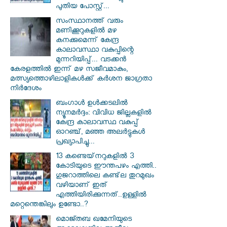
പുതിയ പോസ്റ്റ്...
സംസ്ഥാനത്ത് വരും
മണിക്കൂറുകളിൽ മഴ
കനക്കുമെന്ന് കേന്ദ്ര
കാലാവസ്ഥാ വകുപ്പിന്റെ
മുന്നറിയിപ്പ്... വടക്കൻ
കേരളത്തിൽ ഇന്ന് മഴ സജീവമാകും,
മത്സ്യത്തൊഴിലാളികൾക്ക് കർശന ജാഗ്രതാ
നിർദേശം
ബംഗാൾ ഉൾക്കടലിൽ
ന്യൂനമർദ്ദം: വിവിധ ജില്ലകളിൽ
കേന്ദ്ര കാലാവസ്ഥ വകുപ്പ്
ഓറഞ്ച്, മഞ്ഞ അലർട്ടുകൾ
പ്രഖ്യാപിച്ചു...
13 കണ്ടെയ്‌നറുകളിൽ 3
കോടിയുടെ ഈന്തപഴം എത്തി..
ഗുജറാത്തിലെ കണ്ട്‌ല തുറമുഖം
വഴിയാണ് ഇത്
എത്തിയിരിക്കുന്നത്..ഉള്ളിൽ
മറ്റെന്തെങ്കിലും ഉണ്ടോ..?
മൊജ്തബ ഖമേനിയുടെ