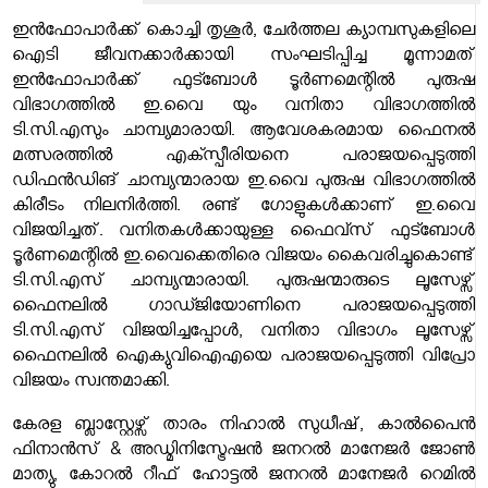
ഇൻഫോപാർക്ക് കൊച്ചി തൃശൂർ, ചേർത്തല ക്യാമ്പസുകളിലെ
ഐടി ജീവനക്കാർക്കായി സംഘടിപ്പിച്ച മൂന്നാമത്
ഇൻഫോപാർക്ക് ഫുട്ബോൾ ടൂർണമെന്റിൽ പുരുഷ
വിഭാഗത്തിൽ ഇ.വൈ യും വനിതാ വിഭാഗത്തിൽ
ടി.സി.എസും ചാമ്പ്യമാരായി. ആവേശകരമായ ഫൈനൽ
മത്സരത്തിൽ എക്സ്പീരിയനെ പരാജയപ്പെടുത്തി
ഡിഫൻഡിങ് ചാമ്പ്യന്മാരായ ഇ.വൈ പുരുഷ വിഭാഗത്തിൽ
കിരീടം നിലനിർത്തി. രണ്ട് ഗോളുകൾക്കാണ് ഇ.വൈ
വിജയിച്ചത്. വനിതകൾക്കായുള്ള ഫൈവ്സ് ഫുട്ബോൾ
ടൂർണമെന്റിൽ ഇ.വൈക്കെതിരെ വിജയം കൈവരിച്ചുകൊണ്ട്
ടി.സി.എസ് ചാമ്പ്യന്മാരായി. പുരുഷന്മാരുടെ ലൂസേഴ്സ്
ഫൈനലിൽ ഗാഡ്ജിയോണിനെ പരാജയപ്പെടുത്തി
ടി.സി.എസ് വിജയിച്ചപ്പോൾ, വനിതാ വിഭാഗം ലൂസേഴ്സ്
ഫൈനലിൽ ഐക്യുവിഐഎയെ പരാജയപ്പെടുത്തി വിപ്രോ
വിജയം സ്വന്തമാക്കി.
കേരള ബ്ലാസ്റ്റേഴ്സ് താരം നിഹാൽ സുധീഷ്, കാൽപൈൻ
ഫിനാൻസ് & അഡ്മിനിസ്ട്രേഷൻ ജനറൽ മാനേജർ ജോൺ
മാത്യു, കോറൽ റീഫ് ഹോട്ടല്‍ ജനറല്‍ മാനേജർ റെമിൽ