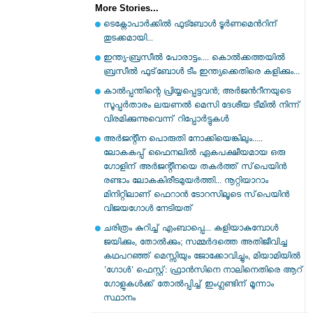
More Stories...
ടെക്നോപാര്‍ക്കില്‍ ഫുട്ബോള്‍ ടൂര്‍ണമെന്‍റിന്
തുടക്കമായി...
ഇന്ത്യ-ബ്രസീല്‍ പോരാട്ടം.... കൊല്‍ക്കത്തയില്‍
ബ്രസീല്‍ ഫുട്‌ബോള്‍ ടീം ഇന്ത്യക്കെതിരെ കളിക്കും...
കാൽപ്പന്തിന്റെ പ്രിയ്യപ്പെട്ടവൻ; അര്‍ജന്‍റീനയുടെ
സൂപ്പര്‍താരം ലയണല്‍ മെസി ദേശീയ ടീമില്‍ നിന്ന്
വിരമിക്കുന്നുവെന്ന് റിപ്പോര്‍ട്ടുകള്‍
അർജന്റീന പൊരുതി നോക്കിയെങ്കിലും.....
ലോകകപ്പ് ഫൈനലിൽ ഏകപക്ഷീയമായ ഒരു
ഗോളിന് അർജന്റീനയെ തകർത്ത് സ്‌പെയിൻ
രണ്ടാം ലോകകിരീടമുയർത്തി... നൂറ്റിയാറാം
മിനിറ്റിലാണ് ഫെറാൻ ടോറസിലൂടെ സ്‌പെയിൻ
വിജയഗോൾ നേടിയത്
ചരിത്രം കുറിച്ച് എംബാപ്പെ... കളിയാകുമ്പോൾ
ജയിക്കും, തോൽക്കും; സമ്മർദത്തെ അതിജീവിച്ച
കഥപറഞ്ഞ് മെസ്സിയും ജോക്കോവിച്ചും, മിയാമിയിൽ
'ഗോൾ' ഫെസ്റ്റ്: ഫ്രാൻസിനെ നാലിനെതിരെ ആറ്
ഗോളുകൾക്ക് തോൽപ്പിച്ച് ഇംഗ്ലണ്ടിന് മൂന്നാം
സ്ഥാനം