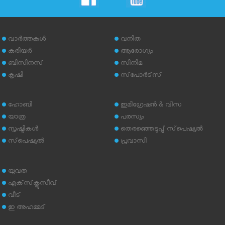
വാര്‍ത്തകള്‍
വനിത
കരിയര്‍
ആരോഗ്യം
ബിസിനസ്
സിനിമ
കൃഷി
സ്‌പോര്‍ട്‌സ്
ഹോബി
ഇമിഗ്രേഷന്‍ & വിസ
യാത്ര
പരസ്യം
സൃഷ്ടികള്‍
തെരഞ്ഞെടുപ്പ് സ്‌പെഷ്യല്‍
സ്‌പെഷ്യല്‍
പ്രവാസി
യുവത
എക്‌സ്‌ക്ലൂസീവ്
വീട്
ഇ അഹമ്മദ്‌