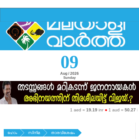
09
Aug / 2026
Sunday
1 aed =
19.19
inr
●
1 aud =
50.27
inr
●
ഹോം
സിനിമ
താരവിശേഷം