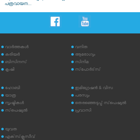
പത്രവായന...
വാര്‍ത്തകള്‍
വനിത
കരിയര്‍
ആരോഗ്യം
ബിസിനസ്
സിനിമ
കൃഷി
സ്‌പോര്‍ട്‌സ്
ഹോബി
ഇമിഗ്രേഷന്‍ & വിസ
യാത്ര
പരസ്യം
സൃഷ്ടികള്‍
തെരഞ്ഞെടുപ്പ് സ്‌പെഷ്യല്‍
സ്‌പെഷ്യല്‍
പ്രവാസി
യുവത
എക്‌സ്‌ക്ലൂസീവ്