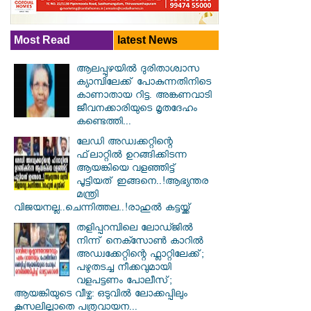
Most Read
latest News
ആലപ്പുഴയിൽ ​ദുരിതാശ്വാസ
ക്യാമ്പിലേക്ക് പോകുന്നതിനിടെ
കാണാതായ റിട്ട. അങ്കണവാടി
ജീവനക്കാരിയുടെ മൃതദേഹം
കണ്ടെത്തി...
ലേഡി അഡ്വക്കറ്റിന്റെ
ഫ്‌ലാറ്റിൽ ഉറങ്ങിക്കിടന്ന
ആയങ്കിയെ വളഞ്ഞിട്ട്
പൂട്ടിയത് ഇങ്ങനെ..!ആഭ്യന്തര
മന്ത്രി
വിജയനല്ല..ചെന്നിത്തല..!രാഹുൽ കട്ടയ്ക്ക്
തളിപ്പറമ്പിലെ ലോഡ്ജിൽ
നിന്ന് നെക്സോൺ കാറിൽ
അഡ്വക്കേറ്റിന്റെ ഫ്ലാറ്റിലേക്ക്;
പഴുതടച്ച നീക്കവുമായി
വളപട്ടണം പോലീസ്;
ആയങ്കിയുടെ വീഴ്ച: ഒടുവിൽ ലോക്കപ്പിലും
കൂസലില്ലാതെ പത്രവായന...