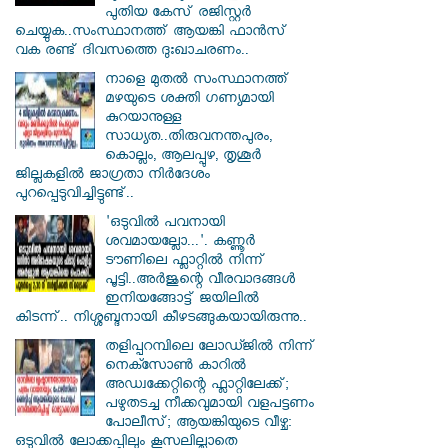
പുതിയ കേസ് രജിസ്റ്റര്‍
ചെയ്യുക..സംസ്ഥാനത്ത് ആയങ്കി ഫാൻസ്
വക രണ്ട് ദിവസത്തെ ദുഃഖാചരണം..
നാളെ മുതൽ സംസ്ഥാനത്ത്
മഴയുടെ ശക്തി ഗണ്യമായി
കുറയാനുള്ള
സാധ്യത..തിരുവനന്തപുരം,
കൊല്ലം, ആലപ്പുഴ, തൃശൂർ
ജില്ലകളിൽ ജാഗ്രതാ നിർദേശം
പുറപ്പെടുവിച്ചിട്ടുണ്ട്..
'ഒടുവിൽ പവനായി
ശവമായല്ലോ...'. കണ്ണൂര്‍
ടൗണിലെ ഫ്ലാറ്റിൽ നിന്ന്
പൂട്ടി..അർജുന്റെ വീരവാദങ്ങൾ
ഇനിയങ്ങോട്ട് ജയിലിൽ
കിടന്ന്.. നിശ്ശബ്ദനായി കീഴടങ്ങുകയായിരുന്നു..
തളിപ്പറമ്പിലെ ലോഡ്ജിൽ നിന്ന്
നെക്സോൺ കാറിൽ
അഡ്വക്കേറ്റിന്റെ ഫ്ലാറ്റിലേക്ക്;
പഴുതടച്ച നീക്കവുമായി വളപട്ടണം
പോലീസ്; ആയങ്കിയുടെ വീഴ്ച:
ഒടുവിൽ ലോക്കപ്പിലും കൂസലില്ലാതെ