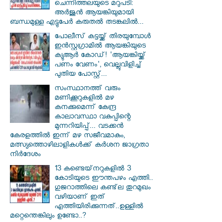
ചെന്നിത്തലയുടെ മറുപടി:
അർജുൻ ആയങ്കിയുമായി
ബന്ധമുള്ള എട്ടുപേർ കരുതൽ തടങ്കലിൽ...
പോലീസ് കട്ടയ്ക്ക് തിരയുമ്പോൾ
ഇൻസ്റ്റഗ്രാമിൽ ആയങ്കിയുടെ
ക്യുആർ കോഡ്! 'ആയങ്കിയ്ക്ക്
പണം വേണം', വെല്ലുവിളിച്ച്
പുതിയ പോസ്റ്റ്...
സംസ്ഥാനത്ത് വരും
മണിക്കൂറുകളിൽ മഴ
കനക്കുമെന്ന് കേന്ദ്ര
കാലാവസ്ഥാ വകുപ്പിന്റെ
മുന്നറിയിപ്പ്... വടക്കൻ
കേരളത്തിൽ ഇന്ന് മഴ സജീവമാകും,
മത്സ്യത്തൊഴിലാളികൾക്ക് കർശന ജാഗ്രതാ
നിർദേശം
13 കണ്ടെയ്‌നറുകളിൽ 3
കോടിയുടെ ഈന്തപഴം എത്തി..
ഗുജറാത്തിലെ കണ്ട്‌ല തുറമുഖം
വഴിയാണ് ഇത്
എത്തിയിരിക്കുന്നത്..ഉള്ളിൽ
മറ്റെന്തെങ്കിലും ഉണ്ടോ..?