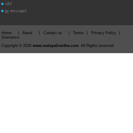
വീട്
ഇ അഹമ്മദ്‌
Home
|
About
|
Contact us
|
Terms
|
Privacy Policy
|
Grievance
Copyright © 2026
www.malayalivartha.com
. All Rights reserved.