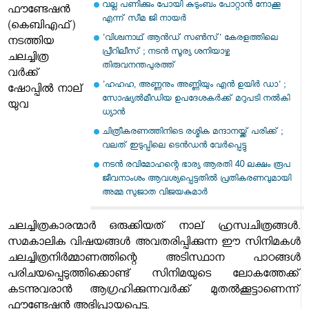
വല്ല പണിക്കും പോയി കുടുംബം പോറ്റാന്‍ നോക്കൂ
ഫൗണ്ടേഷന്‍
എന്ന് സീമ ജി നായര്‍
(കെബിഎഫ്)
'വിശ്വനാഥ് ആന്‍ഡ് സണ്‍സ്' കേരളത്തിലെ
നടത്തിയ
പ്രീറിലീസ് ; നടന്‍ സൂര്യ ശനിയാഴ്ച
ചലച്ചിത്ര
തിരുവനന്തപുരത്ത്
വര്‍ക്ക്
'ഹഹഹ, അണ്ണനും അണ്ണിയും എന്‍ ഉയിര്‍ ഡാ' ;
ഷോപ്പിൽ നാല്
സോഷ്യല്‍മീഡിയ ഉപദേശകര്‍ക്ക് മറുപടി നല്‍കി
യുവ
ധ്യാന്‍
ചിത്രീകരണത്തിനിടെ രശ്മിക മന്ദാനയ്ക്ക് പരിക്ക് ;
വലത് ഇടുപ്പിലെ ടെന്‍ഡന്‍ വേര്‍പ്പെട്ടു
നടന്‍ രവിമോഹന്റെ ഭാര്യ ആരതി 40 ലക്ഷം രൂപ
ജീവനാംശം ആവശ്യപ്പെട്ടതില്‍ പ്രതികരണവുമായി
അമ്മ സുജാത വിജയകുമാര്‍
ചലച്ചിത്രകാരന്മാര്‍ ഒരുക്കിയത് നാല് ഹ്രസ്വചിത്രങ്ങള്‍.
സമകാലിക വിഷയങ്ങള്‍ അവതരിപ്പിക്കുന്ന ഈ സിനിമകള്‍
ചലച്ചിത്രനിര്‍മ്മാണത്തിന്റെ അടിസ്ഥാന പാഠങ്ങള്‍
പരിചയപ്പെടുത്തിക്കൊണ്ട് സിനിമയുടെ ലോകത്തേക്ക്
കടന്നുവരാന്‍ ആഗ്രഹിക്കുന്നവര്‍ക്ക് മുതല്‍ക്കൂട്ടാണെന്ന്
ഫൗണ്ടേഷന്‍ അഭിപ്രായപ്പെട്ടു.