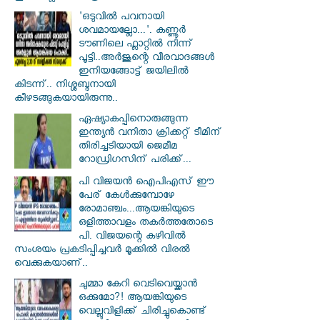
'ഒടുവിൽ പവനായി
ശവമായല്ലോ...'. കണ്ണൂര്‍
ടൗണിലെ ഫ്ലാറ്റിൽ നിന്ന്
പൂട്ടി..അർജുന്റെ വീരവാദങ്ങൾ
ഇനിയങ്ങോട്ട് ജയിലിൽ
കിടന്ന്.. നിശ്ശബ്ദനായി
കീഴടങ്ങുകയായിരുന്നു..
ഏഷ്യാകപ്പിനൊരുങ്ങുന്ന
ഇന്ത്യൻ വനിതാ ക്രിക്കറ്റ് ടീമിന്
തിരിച്ചടിയായി ജെമീമ
റോഡ്രിഗസിന് പരിക്ക്...
പി വിജയന്‍ ഐപിഎസ് ഈ
പേര് കേൾക്കുമ്പോഴേ
രോമാഞ്ചം...ആയങ്കിയുടെ
ഒളിത്താവളം തകര്‍ത്തതോടെ
പി. വിജയന്റെ കഴിവില്‍
സംശയം പ്രകടിപ്പിച്ചവര്‍ മൂക്കില്‍ വിരല്‍
വെക്കുകയാണ്..
ചുമ്മാ കേറി വെടിവെയ്ക്കാൻ
ഒക്കുമോ?! ആയങ്കിയുടെ
വെല്ലുവിളിക്ക് ചിരിച്ചുകൊണ്ട്