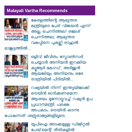
Malayali Vartha Recommends
കേരളത്തിന്റെ ആഭ്യന്തര
മന്ത്രിയുടെ പേര് വിജയൻ എന്ന്
അല്ല, ചെന്നിത്തല! രമേശ്
ചെന്നിത്തല; ആഭ്യന്തര
വകുപ്പിനെ പുകഴ്ത്തി രാഹുൽ
മാങ്കൂട്ടത്തിൽ...
ഒളിവ് ജീവിതം സ്പോൺസർ
ചെയ്യാൻ അനിയൻ ഇറക്കിയ
ക്യൂആർ കോഡ്; അർജുൻ
ആയങ്കിയും അനിയനും ഒരേ
രാത്രിയിൽ പിടിയിൽ...
റഷ്യയിൽ നിന്ന് ഇന്ത്യയിലേക്ക്
ട്രെയിൻ ഓടിക്കണമെന്ന
ആശയം മുന്നോട്ടുവച്ച് റഷ്യൻ ഉപ
പ്രധാനമന്ത്രി..പക്ഷെ
അപകടം..ട്രെയിൻ കടന്നു
പോകുന്നത് ശത്രുരാജ്യങ്ങളിലൂടെ..
യുപിഐ അടക്കമുള്ള ഡിജിറ്റല്‍
പേയ്‌മെന്റ് രീതികളില്‍