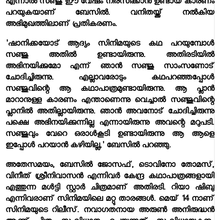
എന്നാല്‍ സഞ്ജു ഈ വേഷം നിരസിക്കാന്‍ ഉണ്ടായ കാരണം
പറയുകയാണ് ബേസില്‍. വനിതയ്ക്ക് നല്‍കിയ
അഭിമുഖത്തിലാണ് പ്രതികരണം.
'ഷാനിക്കയോട് ആദ്യം സിനിമയുടെ കഥ പറയുമ്പോള്‍
സഞ്ജു അതില്‍ ഉണ്ടായിരുന്നു. അതിരടിയില്‍
അഭിനയിക്കുമോ എന്ന് ഞാന്‍ സഞ്ജു സാംസണോട്
ചോദിച്ചിരുന്നു. എല്ലാവരോടും കഥപറഞ്ഞപ്പോള്‍
സഞ്ജുവിന്റെ ആ കഥാപാത്രമുണ്ടായിരുന്നു. ആ പ്ലാന്‍
മാറാനുള്ള കാരണം എന്താണെന്നു വെച്ചാല്‍ സഞ്ജുവിന്റെ
പ്ലാനില്‍ അതില്ലായിരുന്നു. ഞാന്‍ അവനോട് ചോദിച്ചിരുന്നു
പക്ഷെ അഭിനയിക്കുന്നില്ല എന്നായിരുന്നു അവന്റെ മറുപടി.
സഞ്ജുവും വേറെ ഒരാള്‍കൂടി ഉണ്ടായിരുന്നു ആ ആളെ
ഇപ്പോള്‍ പറയാന്‍ കഴിയില്ല,' ബേസില്‍ പറഞ്ഞു.
അതേസമയം, ബേസില്‍ ജോസഫ്, ടൊവിനോ തോമസ്,
വിനീത് ശ്രീനിവാസന്‍ എന്നിവര്‍ കേന്ദ്ര കഥാപാത്രങ്ങളായി
എത്തുന്ന മള്‍ട്ടി സ്റ്റാര്‍ ചിത്രമാണ് അതിരടി. റിയാ ഷിബു
എന്നിവരാണ് സിനിമയിലെ മറ്റു താരങ്ങള്‍. മെയ് 14 നാണ്
സിനിമയുടെ റിലീസ്. നവാഗതനായ അരുണ്‍ അനിരുദ്ധന്‍