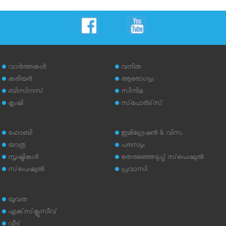
വാര്‍ത്തകള്‍
വനിത
കരിയര്‍
ആരോഗ്യം
ബിസിനസ്
സിനിമ
കൃഷി
സ്‌പോര്‍ട്‌സ്
ഹോബി
ഇമിഗ്രേഷന്‍ & വിസ
യാത്ര
പരസ്യം
സൃഷ്ടികള്‍
തെരഞ്ഞെടുപ്പ് സ്‌പെഷ്യല്‍
സ്‌പെഷ്യല്‍
പ്രവാസി
യുവത
എക്‌സ്‌ക്ലൂസീവ്
വീട്