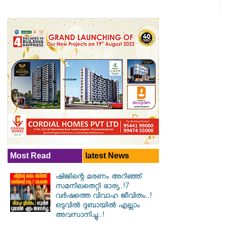
Most Read
latest News
ഷിജിന്റെ മരണം അറിഞ്ഞ്
സമനിലതെറ്റി ഭാര്യ..!7
വർഷത്തെ വിവാഹ ജീവിതം..!
ഒടുവിൽ ദുബായിൽ എല്ലാം
അവസാനിച്ചു..!