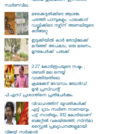
വലിയ തുകയാണ് ഇന്നത്തെ
സ്വർണവില..
മഴക്കെടുതിക്കിടെ ആശങ്ക
പരത്തി പാമ്പുകളും; പാലക്കാട്
ഡ്യൂട്ടിക്കിടെ നഴ്സിന് അണലിയുടെ
കടിയേറ്റു
ഇടുക്കിയിൽ കാർ തോട്ടിലേക്ക്
മറിഞ്ഞ് അപകടം; ഒരു മരണം,
മൂന്നുപേർക്ക് പരുക്ക്
2.27 കോടിരൂപയുടെ നഷ്ടം ;
ശബരി മല നെയ്യ്
വാങ്ങിയതിലെ
ക്രമക്കേട്.ദേവസ്വം ബോർഡ്
മുൻ പ്രസിഡന്റ്
പി.എസ്.പ്രശാന്തിനെ പ്രതിചേർക്കും.
വിവാഹത്തിന് യുവതികള്‍ക്ക്
എട്ട് ഗ്രാം സ്വർണ നാണയവും
പട്ട് സാരിയും; 812 കോടിയാണ്
ബജറ്റില്‍ വകയിരുത്തി; സിനിമാ
സ്റ്റൈൽ പ്രഖ്യാപനങ്ങളുമായി
വിജയ് സർക്കാർ