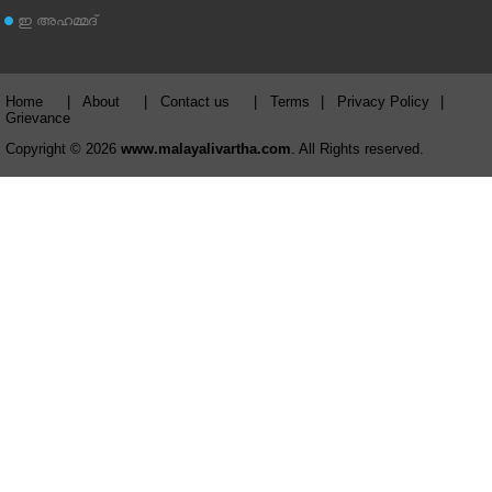
ഇ അഹമ്മദ്‌
Home
|
About
|
Contact us
|
Terms
|
Privacy Policy
|
Grievance
Copyright © 2026
www.malayalivartha.com
. All Rights reserved.