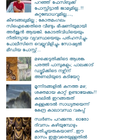
പറഞ്ഞ് ഫേസ്ബുക്ക്
പോസ്റ്റിട്ടാൽ ജാമ്യമില്ല..!!
കുറ്റബോധവുമില്ല…,
കീഴടങ്ങലുമില്ല ; കോതമംഗലം
സിഐക്കെതിരെ വീണ്ടും ഭീഷണിയുമായി
അര്‍ജുന്‍ ആയങ്കി. കോടതിവിധിയെയും
നീതിന്യായ വ്യവസ്ഥയെയും പരിഹസിച്ചും
പോലീസിനെ വെല്ലുവിളിച്ചും സോഷ്യൽ
മീഡിയ പോസ്റ്റ്...
മഴക്കെടുതിക്കിടെ ആശങ്ക
പരത്തി പാമ്പുകളും; പാലക്കാട്
ഡ്യൂട്ടിക്കിടെ നഴ്സിന്
അണലിയുടെ കടിയേറ്റു
മൂന്നിടങ്ങളിൽ കനത്ത മഴ;
ശക്തമായ കാറ്റ് ഉണ്ടായേക്കും!!
കടലിൽ ഇറങ്ങരുത്
കള്ളക്കടൽ സാധ്യതയെന്ന്
കേന്ദ്ര കാലാവസ്ഥ വകുപ്പ്
സ്വര്‍ണം പറക്കുന്നു.. ഓരോ
ദിവസം കഴിയുമ്പോഴും
കുതിച്ചുയരുകയാണ്..ഈ
മാസം ഇതുവരെയുള്ളതിൽ