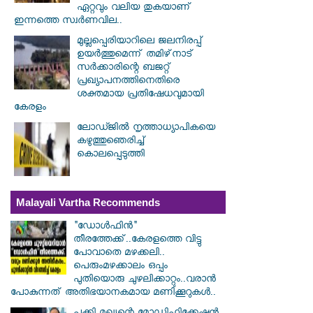
ഏറ്റവും വലിയ തുകയാണ്
ഇന്നത്തെ സ്വർണവില..
മുല്ലപ്പെരിയാറിലെ ജലനിരപ്പ്
ഉയര്‍ത്തുമെന്ന് തമിഴ്‌നാട്
സര്‍ക്കാരിന്റെ ബജറ്റ്
പ്രഖ്യാപനത്തിനെതിരെ
ശക്തമായ പ്രതിഷേധവുമായി
കേരളം
ലോഡ്ജില്‍ നൃത്താധ്യാപികയെ
കഴുത്തുഞെരിച്ച്
കൊലപ്പെടുത്തി
Malayali Vartha Recommends
"ഡോൾഫിൻ"
തീരത്തേക്ക്..കേരളത്തെ വിട്ടു
പോവാതെ മഴക്കലി..
പെരുംമഴക്കാലം ഒപ്പം
പുതിയൊരു ചുഴലിക്കാറ്റും..വരാൻ
പോകുന്നത് അതിഭയാനകമായ മണിക്കൂറുകൾ..