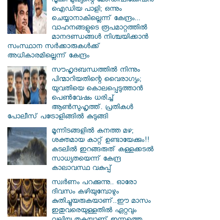
പൂക്കി മുഖ്യന്റെ മോഡിഫിക്കേഷൻ
ഐഡിയ പാളി; ഒന്നും
ചെയ്യാനാകില്ലെന്ന് കേന്ദ്രം...
വാഹനങ്ങളുടെ രൂപമാറ്റത്തില്‍
മാനദണ്ഡങ്ങള്‍ നിശ്ചയിക്കാന്‍
സംസ്ഥാന സര്‍ക്കാരുകള്‍ക്ക്
അധികാരമില്ലെന്ന് കേന്ദ്രം
സൗഹൃദബന്ധത്തില്‍ നിന്നും
പിന്മാറിയതിന്റെ വൈരാഗ്യം;
യുവതിയെ കൊലപ്പെടുത്താന്‍
പെണ്‍വേഷം ധരിച്ച്
ആൺസുഹൃത്ത്. പ്രതികൾ
പോലീസ് പട്രോളിങ്ങിൽ കുടുങ്ങി
മൂന്നിടങ്ങളിൽ കനത്ത മഴ;
ശക്തമായ കാറ്റ് ഉണ്ടായേക്കും!!
കടലിൽ ഇറങ്ങരുത് കള്ളക്കടൽ
സാധ്യതയെന്ന് കേന്ദ്ര
കാലാവസ്ഥ വകുപ്പ്
സ്വര്‍ണം പറക്കുന്നു.. ഓരോ
ദിവസം കഴിയുമ്പോഴും
കുതിച്ചുയരുകയാണ്..ഈ മാസം
ഇതുവരെയുള്ളതിൽ ഏറ്റവും