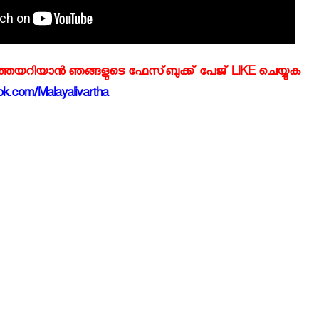
്‍ത്തയറിയാന്‍ ഞങ്ങളുടെ ഫേസ്‌ബുക്ക്‌ പേജ് LIKE ചെയ്യുക
k.com/Malayalivartha