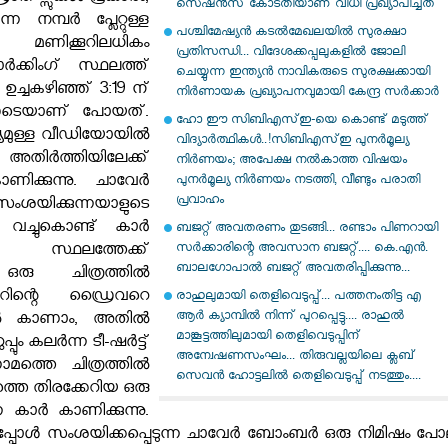
സെഷന്‍സ് കോടതിയാണ് വിധി പ്രഖ്യാപിച്ചത്
 നമ്പർ പ്ലേറ്റുള്ള
പശ്ചിമേഷ്യൻ കടൽമേഖലയിൽ സുരക്ഷാ
മണിക്കൂറിലധികം
പ്രതിസന്ധി... വിദേശക്കപ്പലുകളിൽ ജോലി
 പാർക്കിംഗ് സ്ഥലത്ത്
ചെയ്യുന്ന ഇന്ത്യൻ നാവികരുടെ സുരക്ഷക്കായി
, ഉച്ചകഴിഞ്ഞ് 3:19 ന്
നിർണായക പ്രഖ്യാപനവുമായി കേന്ദ്ര സർക്കാർ
0 ഓടെയാണ് പോയത്.
ഹോ ഈ സിബിഎസ്ഇ-യെ കൊണ്ട് മടുത്ത്
ഘ്യമുള്ള വീഡിയോയിൽ
വിദ്യാർത്ഥികൾ..!സിബിഎസ്ഇ പുനർമൂല്യ
ിർത്തിയിലേക്ക്
നിർണയം; അപേക്ഷ നൽകാത്ത വിഷയം
കാണിക്കുന്നു. ചാവേർ
പുനർമൂല്യ നിർണയം നടത്തി, വീണ്ടും പരാതി
പ്രവാഹം
ശയിക്കുന്നയാളുടെ
ച്ചുകൊണ്ട് കാർ
ബജറ്റ് അവതരണം തുടങ്ങി... രണ്ടാം പിണറായി
സർക്കാരിന്റെ അവസാന ബജറ്റ്.... കെ.എൻ.
സ്ഥലത്തേക്ക്
ബാല​ഗോപാൽ ബജറ്റ് അവതരിപ്പിക്കുന്നു...
് ഒരു ചിത്രത്തിൽ
കാറിന്റെ ഡ്രൈവറെ
രാഹുലുമായി തെളിവെടുപ്പ്... പത്തനംതിട്ട എ
ആർ ക്യാമ്പിൽ നിന്ന് പുറപ്പെട്ടു.... രാഹുൽ
്തിൽ കാണാം, അതിൽ
മാങ്കൂട്ടത്തിലുമായി തെളിവെടുപ്പിന്
്പും കലർന്ന ടീ-ഷർട്ട്
അന്വേഷണസംഘം... തിരുവല്ലയിലെ ക്ലബ്
ൂന്നാമത്തെ ചിത്രത്തിൽ
സെവൻ ഹോട്ടലിൽ തെളിവെടുപ്പ് നടത്തും....
തെ തിരക്കേറിയ ഒരു
 കാർ കാണിക്കുന്നു.
തപ്പോൾ സംശയിക്കപ്പെടുന്ന ചാവേർ ബോംബർ ഒരു നിമിഷം പോല