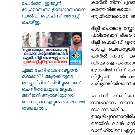
കാറിൽ നിന്ന് പുറത
ചോർത്തി..ഇന്ത്യൻ
കാത്തിരിക്കുകയോ 
വ്യോമസേനാ ഉദ്യോഗസ്ഥനെ
ഡൽഹി പൊലീസ് അറസ്റ്റ്
ആയിരുന്നുവെന്ന് 
ചെയ്‌തു..
ദില്ലി ചെങ്കോട്ട സ
ഫരീദാബാദ് ഭീകര 
ദില്ലി പൊലീസ് വൃത
ഓടിച്ച് ചെങ്കോട
കാറിൽ നിന്ന് കണ
ഡിഎൻഎ പരിശോധന ന
ഗ്രൗണ്ടിൽ നിന്ന് കാ
ചുമ്മാ കേറി വെടിവെയ്ക്കാൻ
ഒക്കുമോ?! ആയങ്കിയുടെ
വിട്ടിട്ടുണ്ട്. ത
വെല്ലുവിളിക്ക് ചിരിച്ചുകൊണ്ട്
പരിഭ്രാന്തിയിലാണ്
ചെന്നിത്തലയുടെ മറുപടി:
അർജുൻ ആയങ്കിയുമായി
ചാന്ദ്‌നി ചൗക്കി
ബന്ധമുള്ള എട്ടുപേർ കരുതൽ
സ്‌ഫോടനം നടന്ന
തടങ്കലിൽ...
സാംസ്‌കാരിക ക
ഉദ്ദേശിച്ചുള്ളതായി
ജെയിൻ ലാൽ മന്ദി
ഡൽഹിയിലെ ഏറ്റവും