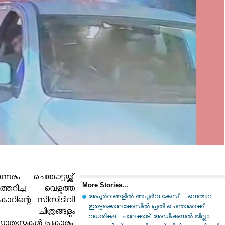
േരം ചെങ്കോട്ടയ്ക്ക്
More Stories...
തെറിച്ച വെളുത്ത
അപൂർവങ്ങളിൽ അപൂർവ കേസ്.... നെന്മാറ
കാറിന്റെ സിസിടിവി
ഇരട്ടക്കൊലക്കേസില്‍ പ്രതി ചെന്താമരക്ക്
ചിത്രങ്ങളും
വധശിക്ഷ... പാലക്കാട് അഡീഷണല്‍ ജില്ലാ
. സ്രോതസ്സുകൾ പ്രകാരം,