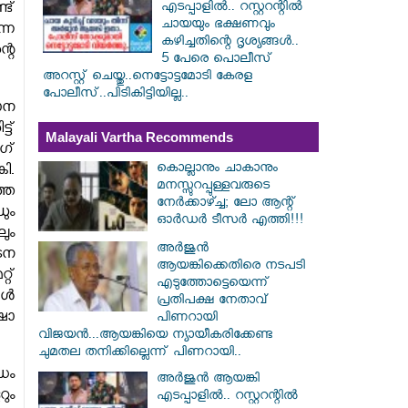
എടപ്പാളിൽ.. റസ്റ്ററന്റിൽ
ട്
ചായയും ഭക്ഷണവും
്ന
കഴിച്ചതിന്റെ ദൃശ്യങ്ങൾ..
റെ
5 പേരെ പൊലീസ്
അറസ്റ്റ് ചെയ്തു..നെട്ടോട്ടമോടി കേരള
പോലീസ്..പിടികിട്ടിയില്ല..
ാന
ട്
Malayali Vartha Recommends
ഗ്
കൊല്ലാനും ചാകാനും
ി.
മനസ്സുറപ്പുള്ളവരുടെ
്ത
നേർക്കാഴ്ച്ച; ലോ ആന്റ്
ും
ഓർഡർ ടീസർ എത്തി!!!
ും
അർജുൻ
ോടന
ആയങ്കിക്കെതിരെ നടപടി
റ്
എടുത്തോട്ടെയെന്ന്
്ങൾ
പ്രതിപക്ഷ നേതാവ്
്ഷാ
പിണറായി
വിജയൻ...ആയങ്കിയെ ന്യായീകരിക്കേണ്ട
ചുമതല തനിക്കില്ലെന്ന് പിണറായി..
ധം
അർജുൻ ആയങ്കി
ും
എടപ്പാളിൽ.. റസ്റ്ററന്റിൽ