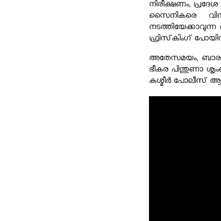
നിരീക്ഷണം, പ്രദേശ
സൈനികരെ വിന്യസിച്
നടത്തിയേക്കാവുന്ന
ഫ്രിസ്‌കിംഗ് പോയിന
അതേസമയം, ബാരാമുള
ഭീകര പിന്തുണാ ശൃം
കശ്മീർ പോലീസ് ആരംഭ