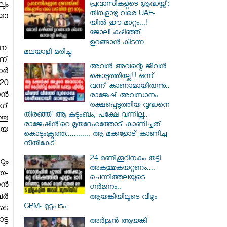
പ്രവാസികളുടെ ശ്രദ്ധയ്ക്ക്:
ും
തിങ്കളാഴ്ച വരെ UAE-
യോ
യിൽ ഈ മാറ്റം...!
ജോലി കഴിഞ്ഞ്
ഉറങ്ങാൻ കിടന്ന
ചന.
മലയാളി മരിച്ചു
ണ്
അവൻ അവന്റെ ജീവൻ
്‍
കൊടുത്തില്ലേ!! ഒന്ന്
20
വന്ന് കാണാമായിരുന്നു..
ാൻ
രാജേഷ് അവസാനം
രക്ഷപ്പെടുത്തിയ വൃദ്ധനെ
ഗ്
തിരഞ്ഞ് ആ കുടുംബം; പക്ഷേ വന്നില്ല..
്തു
രാജേഷിൻ്റെ മൃതദേഹത്തോട് കാണിച്ചത്
ായ
കൊടുംക്രൂരത............ ആ മക്കളോട് കാണിച്ച
നീതികേട്
24 മണിക്കൂറിനകം തട്ടി
ും
അകത്തുകയറ്റണം....
ത-
ചെന്നിത്തലയുടെ
ാൻ
ഗർജനം..
ബർ
ആയങ്കിയിലൂടെ വീഴും
CPM- മൂടുപടം
ടെ
്ട
അർജുൻ ആയങ്കി