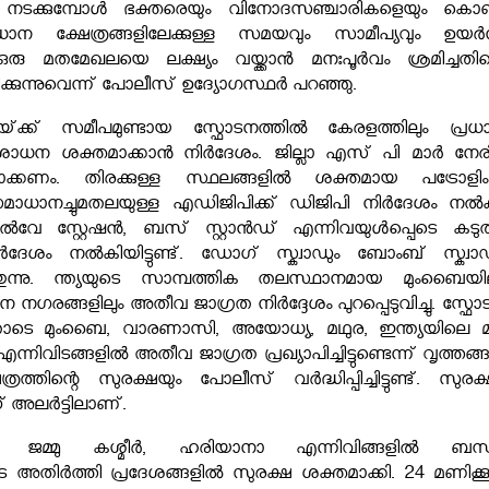
 നടക്കുമ്പോൾ ഭക്തരെയും വിനോദസഞ്ചാരികളെയും കൊണ്
്രധാന ക്ഷേത്രങ്ങളിലേക്കുള്ള സമയവും സാമീപ്യവും ഉയർന
ഒരു മതമേഖലയെ ലക്ഷ്യം വയ്ക്കാൻ മനഃപൂർവം ശ്രമിച്ചതിന്
ക്കുന്നുവെന്ന് പോലീസ് ഉദ്യോഗസ്ഥർ പറഞ്ഞു.
്‌ക്ക് സമീപമുണ്ടായ സ്ഫോടനത്തിൽ കേരളത്തിലും പ്രധ
ിശോധന ശക്തമാക്കാൻ നിർദേശം. ജില്ലാ എസ് പി മാർ നേരിട്
ക്കണം. തിരക്കുള്ള സ്ഥലങ്ങളിൽ ശക്തമായ പട്രോളിം
സമാധാനച്ചുമതലയുള്ള എഡിജിപിക്ക് ഡിജിപി നിർദേശം നൽക
വേ സ്റ്റേഷൻ, ബസ് സ്റ്റാൻഡ് എന്നിവയുൾപ്പെടെ കടുത
ദേശം നൽകിയിട്ടുണ്ട്. ഡോഗ് സ്ക്വാഡും ബോംബ് സ്ക്വാഡ
ന്നു. ന്ത്യയുടെ സാമ്പത്തിക തലസ്ഥാനമായ മുംബൈയില
ധാന നഗരങ്ങളിലും അതീവ ജാഗ്രത നിർദ്ദേശം പുറപ്പെടുവിച്ചു. സ്ഫ
തോടെ മുംബൈ, വാരണാസി, അയോധ്യ, മഥുര, ഇന്ത്യയിലെ മറ്
നിവിടങ്ങളിൽ അതീവ ജാഗ്രത പ്രഖ്യാപിച്ചിട്ടുണ്ടെന്ന് വൃത്തങ
ത്രത്തിന്റെ സുരക്ഷയും പോലീസ് വർദ്ധിപ്പിച്ചിട്ടുണ്ട്. സുരക
അലർട്ടിലാണ്.
ത്, ജമ്മു കശ്മീർ, ഹരിയാനാ എന്നിവിങ്ങളിൽ ബന്
 അതിർത്തി പ്രദേശങ്ങളിൽ സുരക്ഷ ശക്തമാക്കി. 24 മണിക്കൂറ