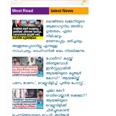
Most Read
latest News
മൊജ്തബ ഖമേനിയുടെ
ആരോഗ്യനില അതീവ
ഗുരുതരം..ഏതാ
നിമിഷവും
മരണപ്പെടും..മരിച്ചാലും
അത്ഭുതപ്പെടാനില്ല എന്നുള്ള
സാഹചര്യം..ടെഹ്റാനിൽ ഭയം നിഴലിക്കുന്നു..
പോലീസ് കട്ടയ്ക്ക്
തിരയുമ്പോൾ
ഇൻസ്റ്റഗ്രാമിൽ
ആയങ്കിയുടെ ക്യുആർ
കോഡ്! 'ആയങ്കിയ്ക്ക്
പണം വേണം', വെല്ലുവിളിച്ച് പുതിയ പോസ്റ്റ്...
ചുമ്മാ കേറി
വെടിവെയ്ക്കാൻ ഒക്കുമോ?!
ആയങ്കിയുടെ
വെല്ലുവിളിക്ക്
ചിരിച്ചുകൊണ്ട്
ചെന്നിത്തലയുടെ മറുപടി: അർജുൻ