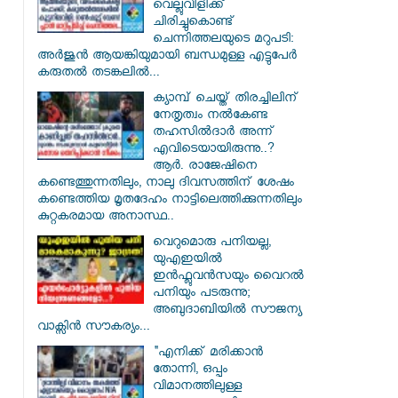
വെല്ലുവിളിക്ക്
ചിരിച്ചുകൊണ്ട്
ചെന്നിത്തലയുടെ മറുപടി:
അർജുൻ ആയങ്കിയുമായി ബന്ധമുള്ള എട്ടുപേർ
കരുതൽ തടങ്കലിൽ...
ക്യാമ്പ് ചെയ്ത് തിരച്ചിലിന്
നേതൃത്വം നല്‍കേണ്ട
തഹസില്‍ദാര്‍ അന്ന്
എവിടെയായിരുന്നു..?
ആര്‍. രാജേഷിനെ
കണ്ടെത്തുന്നതിലും, നാലു ദിവസത്തിന് ശേഷം
കണ്ടെത്തിയ മൃതദേഹം നാട്ടിലെത്തിക്കുന്നതിലും
കുറ്റകരമായ അനാസ്ഥ..
വെറുമൊരു പനിയല്ല,
യുഎഇയിൽ
ഇൻഫ്ലുവൻസയും വൈറൽ
പനിയും പടരുന്നു;
അബുദാബിയിൽ സൗജന്യ
വാക്സിൻ സൗകര്യം...
"എനിക്ക് മരിക്കാൻ
തോന്നി, ഒപ്പം
വിമാനത്തിലുള്ള