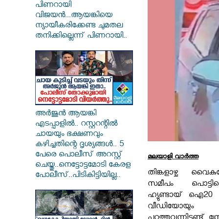
പിണറായി
വിജയൻ...ആയങ്കിയെ
ന്യായീകരിക്കേണ്ട ചുമതല
തനിക്കില്ലെന്ന് പിണറായി..
അർജുൻ ആയങ്കി
എടപ്പാളിൽ.. റസ്റ്ററന്റിൽ
ചായയും ഭക്ഷണവും
കഴിച്ചതിന്റെ ദൃശ്യങ്ങൾ.. 5
പേരെ പൊലീസ് അറസ്റ്റ്
മലയാളി വാര്‍ത്ത
ചെയ്തു..നെട്ടോട്ടമോടി കേരള
തിങ്കളാഴ്ച വൈകുന്ന
പോലീസ്..പിടികിട്ടിയില്ല..
സമീപം പൊട്ടിത്
ഹ്യുണ്ടായ് ഐ20 
വീഡിയോയും 
പുറത്തുവന്നിട്ടുണ്ട്