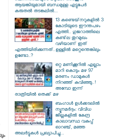
ആയങ്കിയുമായി ബന്ധമുള്ള എട്ടുപേർ
കരുതൽ തടങ്കലിൽ...
13 കണ്ടെയ്‌നറുകളിൽ 3
കോടിയുടെ ഈന്തപഴം
എത്തി.. ഗുജറാത്തിലെ
കണ്ട്‌ല തുറമുഖം
വഴിയാണ് ഇത്
എത്തിയിരിക്കുന്നത്..ഉള്ളിൽ മറ്റെന്തെങ്കിലും
ഉണ്ടോ..?
ഒറ്റ മണിക്കൂറിൽ എല്ലാം
മാറി കൊടും മഴ 97
മരണം ഡാമുകൾ
നിറഞ്ഞ് കവിഞ്ഞു..!
അമ്പോ ഇന്ന്
രാത്രിയിൽ തെക്ക് മഴ
ബംഗാൾ ഉൾക്കടലിൽ
ന്യൂനമർദ്ദം: വിവിധ
ജില്ലകളിൽ കേന്ദ്ര
കാലാവസ്ഥ വകുപ്പ്
ഓറഞ്ച്, മഞ്ഞ
അലർട്ടുകൾ പ്രഖ്യാപിച്ചു...
ും