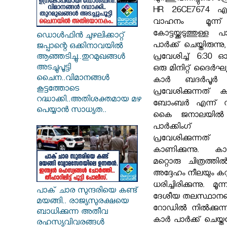
HR 26CE7674 എന്ന
വാഹനം മൂന്ന് 
കോട്ടയ്ക്കടുത്തുള്ള
ഡൊൾഫിൻ ചുഴലിക്കാറ്റ്
പാർക്ക് ചെയ്തിരുന്നു
ജപ്പാന്റെ ഒക്കിനാവയിൽ
ആഞ്ഞടിച്ചു..തുറമുഖങ്ങൾ
പ്രവേശിച്ച് 6:3
അടച്ചുപൂട്ടി
ഒരു മിനിറ്റ് ദൈർ
ചൈന..വിമാനങ്ങൾ
കാർ ബദർപൂർ അത
കൂട്ടത്തോടെ
പ്രവേശിക്കുന്നത് 
റദ്ധാക്കി..അതിശക്തമായ മഴ
ബോംബർ എന്ന് സം
പെയ്യാൻ സാധ്യത..
കൈ ജനാലയിൽ വ
പാർക്കിംഗ് 
പ്രവേശിക്കുന്നത
കാണിക്കുന്നു. 
മറ്റൊരു ചിത്രത
അദ്ദേഹം നീലയും കറുപ
ധരിച്ചിരിക്കുന്നു. മ
പാക് ചാര സുന്ദരിയെ കണ്ട്
ദേശീയ തലസ്ഥാനത്
മയങ്ങി.. രാജ്യസുരക്ഷയെ
റോഡിൽ നിൽക്കുന്ന
ബാധിക്കുന്ന അതീവ
കാർ പാർക്ക് ചെയ്
രഹസ്യവിവരങ്ങൾ