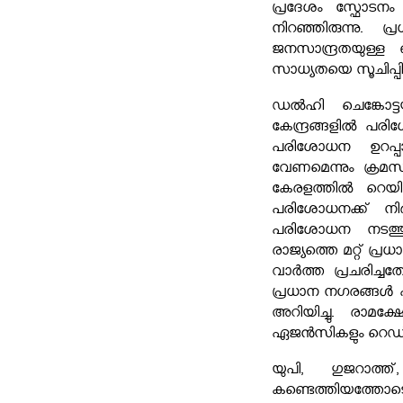
പ്രദേശം സ്ഫോടനം
നിറഞ്ഞിരുന്നു. പ
ജനസാന്ദ്രതയുള്ള 
സാധ്യതയെ സൂചിപ്പി
ഡൽഹി ചെങ്കോട്ടയ
കേന്ദ്രങ്ങളിൽ പര
പരിശോധന ഉറപ്പാ
വേണമെന്നും ക്രമ
കേരളത്തിൽ റെയിൽ
പരിശോധനക്ക് നിർ
പരിശോധന നടത്തു
രാജ്യത്തെ മറ്റ് പ്ര
വാർത്ത പ്രചരിച്ച
പ്രധാന നഗരങ്ങൾ എന്
അറിയിച്ചു. രാമക്ഷേ
ഏജൻസികളും റെഡ് 
യുപി, ഗുജറാത്
കണ്ടെത്തിയത്തോടെ