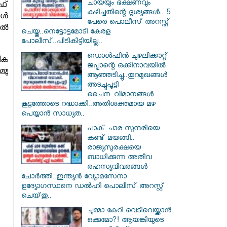
ചായയും ഭക്ഷണവും
ഫ്
കഴിച്ചതിന്റെ ദൃശ്യങ്ങൾ.. 5
കൾ
പേരെ പൊലീസ് അറസ്റ്റ്
ിൽ
ചെയ്തു..നെട്ടോട്ടമോടി കേരള
പോലീസ്..പിടികിട്ടിയില്ല..
ഡൊൾഫിൻ ചുഴലിക്കാറ്റ്
ിക
ജപ്പാന്റെ ഒക്കിനാവയിൽ
മു
ആഞ്ഞടിച്ചു..തുറമുഖങ്ങൾ
അടച്ചുപൂട്ടി
ചൈന..വിമാനങ്ങൾ
കൂട്ടത്തോടെ റദ്ധാക്കി..അതിശക്തമായ മഴ
പെയ്യാൻ സാധ്യത..
പാക് ചാര സുന്ദരിയെ
കണ്ട് മയങ്ങി..
രാജ്യസുരക്ഷയെ
ബാധിക്കുന്ന അതീവ
രഹസ്യവിവരങ്ങൾ
ചോർത്തി..ഇന്ത്യൻ വ്യോമസേനാ
ഉദ്യോഗസ്ഥനെ ഡൽഹി പൊലീസ് അറസ്റ്റ്
ചെയ്‌തു..
ചുമ്മാ കേറി വെടിവെയ്ക്കാൻ
ഒക്കുമോ?! ആയങ്കിയുടെ