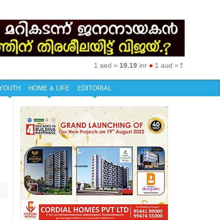
1 aed =
19.19
inr
●
1 aud =
50.27
inr
●
1 eur 
YOUTH
HOME & LIFE
EDITORIAL