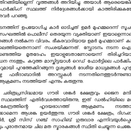
്തിറങ്ങിയില്ലെന്ന് വൃത്തങ്ങൾ അറിയിച്ചു. അയാൾ ആരെയെങ്കില
പാർക്കിംഗ് സ്ഥലത്ത് നിർദ്ദേശങ്ങൾക്കായി കാത്തിരിക്കുക
അവർ പറഞ്ഞു.
്ഫോടനത്തിന് ഉപയോഗിച്ച കാര്‍ ഓടിച്ചത് ഉമര്‍ മുഹമ്മദെന്ന് സൂ
സംഘത്തിൽ പൊലീസ് തെരയുന്ന വ്യക്തിയാണ് ഇയാളെന്നാ
്തങ്ങള്‍ നൽകുന്ന വിവരം. ഭീകരവാദിയായ ഉമര്‍ മുഹമ്മദാണ് കാര
്ടയിലെത്തിയതെന്നാണ് സംശയിക്കുന്നത്. സ്ഫോടനം നടന്ന ഐ
്ടെത്തിയ മൃതദേഹം ഇയാളുടേതാണോയെന്ന് തിരിച്ചറിയ
ടത്തും. കറുത്ത മാസ്കിട്ടയാൾ റെഡ് ഫോർട്ടിലെ പാർക്കിം
റുമായി പുറത്തേക്കിറങ്ങുന്ന ദൃശ്യങ്ങൾ ദേശീയ മാധ്യമങ്ങൾ പുറത
ിങ്കളാഴ്ച ഫരീദാബാദിൽ അറസ്റ്റുകൾ നടന്നതിനെത്തുടർന്നുണ്ട
 ആക്രമണം നടത്തിയത് എന്നും കരുതുന്നു.
ലെ ചരിത്രപ്രസിദ്ധമായ ഗൗരി ശങ്കർ ക്ഷേത്രവും ജൈന മന്ദിറ
 സ്ഥലത്തിന് എതിർവശത്തായിരുന്നു, ഇത് ഡൽഹിയിലെ മ
േന്ദ്രത്തിന്റെ ഹൃദയഭാഗത്ത് ആക്രമണം നടത്ത
രിക്കാമെന്ന ആശങ്ക ഉയർത്തുന്നു. ഗൗരി ശങ്കർ ക്ഷേത്രം, ദിഗം
ർ, ശ്രീ സിസ് ഗഞ്ച് സാഹിബ് ഗുരുദ്വാര എന്നിവയുൾപ്പെ
 പുരാതനമായ ചില മത സ്മാരകങ്ങൾ സ്ഥിതി ചെയ്യുന്ന ചെങ്കോട