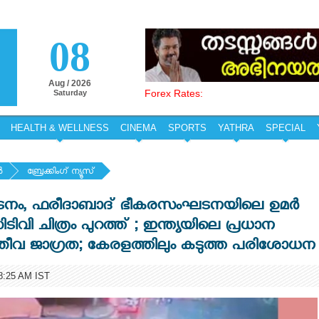
08
Aug / 2026
Forex Rates:
Saturday
HEALTH & WELLNESS
CINEMA
SPORTS
YATHRA
SPECIAL
‍
ബ്രേക്കിംഗ് ന്യൂസ്
്ഫോടനം, ഫരീദാബാദ് ഭീകരസംഘടനയിലെ ഉമർ
ടിവി ചിത്രം പുറത്ത് ; ഇന്ത്യയിലെ പ്രധാന
വ ജാഗ്രത; കേരളത്തിലും കടുത്ത പരിശോധന
:25 AM IST