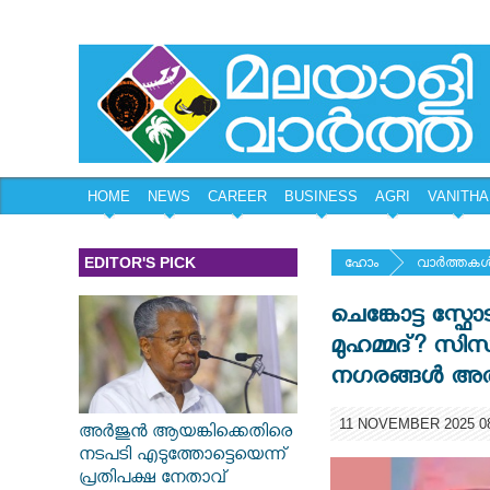
HOME
NEWS
CAREER
BUSINESS
AGRI
VANITHA
EDITOR'S PICK
ഹോം
വാര്‍ത്തകള്
ചെങ്കോട്ട സ
മുഹമ്മദ്? സിസി
നഗരങ്ങൾ അതീ
11 NOVEMBER 2025 08
അർജുൻ ആയങ്കിക്കെതിരെ
നടപടി എടുത്തോട്ടെയെന്ന്
പ്രതിപക്ഷ നേതാവ്