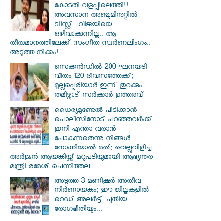
കോടതി വളപ്പിലെത്തി!!
അവസാന അഞ്ചുമിനുറ്റിൽ
ട്വിസ്റ്റ്.. വിജയിയെ
ഒഴിവാക്കുന്നില്ല.. ആ
തീരുമാനത്തിലേക്ക് സംഗീത സ്വർണലിംഗം..
അടുത്ത നീക്കം!
സെക്കൻഡിൽ 200 ഘനയടി
വീതം 120 ദിവസത്തേക്ക്;
മുല്ലപ്പെരിയാർ ഇന്ന് തുറക്കും..
തമിഴ്നാട് സർക്കാർ ഉത്തരവ്
ധൈര്യമുണ്ടേൽ പിടിക്കാൻ
പൊലീസിനോട് പറഞ്ഞവർക്ക്
ഇനി എന്താ വരാൻ
പോകുന്നതെന്നു നിങ്ങൾ
നോക്കിയാൽ മതി; വെല്ലുവിളിച്ച
അർജുൻ ആയങ്കിയ്ക്ക് മറുപടിയുമായി ആഭ്യന്തര
മന്ത്രി രമേശ് ചെന്നിത്തല
അടുത്ത 3 മണിക്കൂർ അതീവ
നിർണായകം; ഈ ജില്ലകളിൽ
റെഡ് അലർട്ട്: പുതിയ
രോഗഭീതിയും...