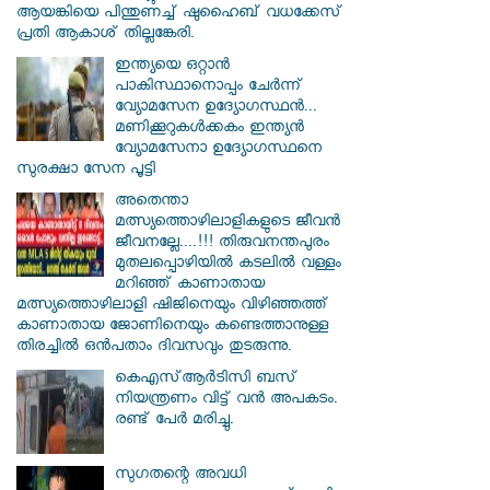
ആയങ്കിയെ പിന്തുണച്ച് ഷുഹൈബ് വധക്കേസ്
പ്രതി ആകാശ് തില്ലങ്കേരി.
ഇന്ത്യയെ ഒറ്റാൻ
പാകിസ്ഥാനൊപ്പം ചേർന്ന്
വ്യോമസേന ഉദ്യോ​ഗസ്ഥൻ...
മണിക്കൂറുകൾക്കകം ഇന്ത്യൻ
വ്യോമസേനാ ഉദ്യോഗസ്ഥനെ
സുരക്ഷാ സേന പൂട്ടി
അതെന്താ
മത്സ്യത്തൊഴിലാളികളുടെ ജീവൻ
ജീവനല്ലേ....!!! തിരുവനന്തപുരം
മുതലപ്പൊഴിയില്‍ കടലില്‍ വള്ളം
മറിഞ്ഞ് കാണാതായ
മത്സ്യത്തൊഴിലാളി ഷിജിനെയും വിഴിഞ്ഞത്ത്
കാണാതായ ജോണിനെയും കണ്ടെത്താനുള്ള
തിരച്ചില്‍ ഒന്‍പതാം ദിവസവും തുടരുന്നു.
കെഎസ്ആര്‍ടിസി ബസ്
നിയന്ത്രണം വിട്ട് വൻ അപകടം.
രണ്ട് പേർ മരിച്ചു.
സു​ഗതന്റെ അവധി