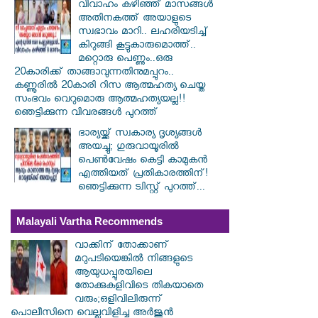
വിവാഹം കഴിഞ്ഞ് മാസങ്ങൾ
അതിനകത്ത് അയാളുടെ
സ്വഭാവം മാറി.. ലഹരിയടിച്ച്
കിറുങ്ങി കൂട്ടുകാരുമൊത്ത്..
മറ്റൊരു പെണ്ണും..ഒരു
20കാരിക്ക് താങ്ങാവുന്നതിനുമപ്പുറം..
കണ്ണൂരിൽ 20കാരി റിസ ആത്മഹത്യ ചെയ്ത
സംഭവം വെറുമൊരു ആത്മഹത്യയല്ല!!
ഞെട്ടിക്കുന്ന വിവരങ്ങൾ പുറത്ത്
ഭാര്യയ്ക്ക് സ്വകാര്യ ദൃശ്യങ്ങൾ
അയച്ചു; ഗുരുവായൂരിൽ
പെൺവേഷം കെട്ടി കാമുകൻ
എത്തിയത് പ്രതികാരത്തിന്!
ഞെട്ടിക്കുന്ന ട്വിസ്റ്റ് പുറത്ത്...
Malayali Vartha Recommends
വാക്കിന് തോക്കാണ്
മറുപടിയെങ്കിൽ നിങ്ങളുടെ
ആയുധപ്പുരയിലെ
തോക്കുകളിവിടെ തികയാതെ
വരും;ഒളിവിലിരുന്ന്
പൊലീസിനെ വെല്ലുവിളിച്ച അർജുൻ