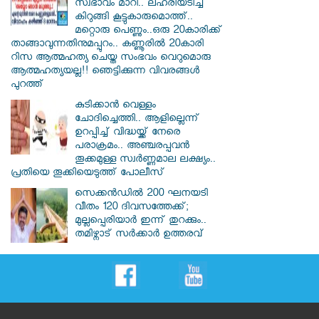
സ്വഭാവം മാറി.. ലഹരിയടിച്ച്
കിറുങ്ങി കൂട്ടുകാരുമൊത്ത്..
മറ്റൊരു പെണ്ണും..ഒരു 20കാരിക്ക്
താങ്ങാവുന്നതിനുമപ്പുറം.. കണ്ണൂരിൽ 20കാരി
റിസ ആത്മഹത്യ ചെയ്ത സംഭവം വെറുമൊരു
ആത്മഹത്യയല്ല!! ഞെട്ടിക്കുന്ന വിവരങ്ങൾ
പുറത്ത്
കുടിക്കാൻ വെള്ളം
ചോദിച്ചെത്തി.. ആളില്ലെന്ന്
ഉറപ്പിച്ച് വിദ്ധയ്ക്ക് നേരെ
പരാക്രമം.. അഞ്ചരപ്പവൻ
തൂക്കമുള്ള സ്വർണ്ണമാല ലക്ഷ്യം..
പ്രതിയെ തൂക്കിയെടുത്ത് പോലീസ്
സെക്കൻഡിൽ 200 ഘനയടി
വീതം 120 ദിവസത്തേക്ക്;
മുല്ലപ്പെരിയാർ ഇന്ന് തുറക്കും..
തമിഴ്നാട് സർക്കാർ ഉത്തരവ്