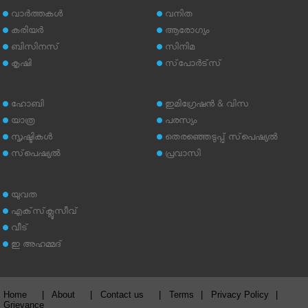
വാര്‍ത്തകള്‍
വനിത
കരിയര്‍
ആരോഗ്യം
ബിസിനസ്
സിനിമ
കൃഷി
സ്‌പോര്‍ട്‌സ്
ഹോബി
ഇമിഗ്രേഷന്‍ & വിസ
യാത്ര
പരസ്യം
സൃഷ്ടികള്‍
തെരഞ്ഞെടുപ്പ് സ്‌പെഷ്യല്‍
സ്‌പെഷ്യല്‍
പ്രവാസി
യുവത
എക്‌സ്‌ക്ലൂസീവ്
വീട്
ഇ അഹമ്മദ്‌
Home
|
About
|
Contact us
|
Terms
|
Privacy Policy
|
Grievance