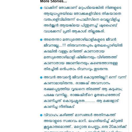
More Stories...
വാക്കിന് തോക്കാണ് മറുപടിയെങ്കിൽ നിങ്ങളുടെ
ആയുധപ്പുരയിലെ തോക്കുകളിവിടെ തികയാതെ
വരും;ഒളിവിലിരുന്ന് പൊലീസിനെ വെല്ലുവിളിച്ച
അർജുൻ ആയങ്കിയെ പിന്തുണച്ച് ഷുഹൈബ്
വധക്കേസ് പ്രതി ആകാശ് തില്ലങ്കേരി.
അതെന്താ മത്സ്യത്തൊഴിലാളികളുടെ ജീവൻ
ജീവനല്ലേ....!!! തിരുവനന്തപുരം മുതലപ്പൊഴിയില്‍
കടലില്‍ വള്ളം മറിഞ്ഞ് കാണാതായ
മത്സ്യത്തൊഴിലാളി ഷിജിനെയും വിഴിഞ്ഞത്ത്
കാണാതായ ജോണിനെയും കണ്ടെത്താനുള്ള
തിരച്ചില്‍ ഒന്‍പതാം ദിവസവും തുടരുന്നു.
അവൻ അവന്റെ ജീവൻ കൊടുത്തില്ലേ!! ഒന്ന് വന്ന്
കാണാമായിരുന്നു.. രാജേഷ് അവസാനം
രക്ഷപ്പെടുത്തിയ വൃദ്ധനെ തിരഞ്ഞ് ആ കുടുംബം;
പക്ഷേ വന്നില്ല.. രാജേഷിൻ്റെ മൃതദേഹത്തോട്
കാണിച്ചത് കൊടുംക്രൂരത............ ആ മക്കളോട്
കാണിച്ച നീതികേട്
വിവാഹം കഴിഞ്ഞ് മാസങ്ങൾ അതിനകത്ത്
അയാളുടെ സ്വഭാവം മാറി.. ലഹരിയടിച്ച് കിറുങ്ങി
കൂട്ടുകാരുമൊത്ത്.. മറ്റൊരു പെണ്ണും..ഒരു 20കാരിക്ക്