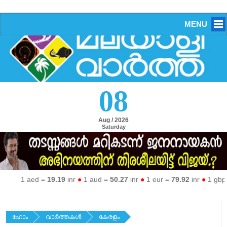
MENU
08
Aug / 2026
Saturday
1 aed =
19.19
inr
●
1 aud =
50.27
inr
●
1 eur =
79.92
inr
●
1 gbp =
ഹോം
വാര്‍ത്തകള്‍
കേരളം