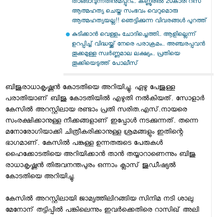
താങ്ങാവുന്നതിനുമപ്പുറം.. കണ്ണൂരിൽ 20കാരി റിസ
ആത്മഹത്യ ചെയ്ത സംഭവം വെറുമൊരു
ആത്മഹത്യയല്ല!! ഞെട്ടിക്കുന്ന വിവരങ്ങൾ പുറത്ത്
കുടിക്കാൻ വെള്ളം ചോദിച്ചെത്തി.. ആളില്ലെന്ന്
ഉറപ്പിച്ച് വിദ്ധയ്ക്ക് നേരെ പരാക്രമം.. അഞ്ചരപ്പവൻ
തൂക്കമുള്ള സ്വർണ്ണമാല ലക്ഷ്യം.. പ്രതിയെ
തൂക്കിയെടുത്ത് പോലീസ്
ബിജുരാധാകൃഷ്ണന്‍ കോടതിയെ അറിയിച്ചു. ഏഴു പേജുള്ള
പരാതിയാണ് ബിജു കോടതിയില്‍ എഴുതി നല്‍കിയത്. സോളാര്‍
കേസില്‍ അറസ്റ്റിലായ രണ്ടാം പ്രതി സരിത.എസ്.നായരെ
സംരക്ഷിക്കാനുള്ള നീക്കങ്ങളാണ് ഇപ്പോള്‍ നടക്കുന്നത്. തന്നെ
മനോരോഗിയാക്കി ചിത്രീകരിക്കാനുള്ള ശ്രമങ്ങളും ഇതിന്റെ
ഭാഗമാണ്. കേസില്‍ പങ്കുള്ള ഉന്നതരുടെ പേരുകള്‍
ഹൈക്കോടതിയെ അറിയിക്കാന്‍ താന്‍ തയ്യാറാണെന്നും ബിജു
രാധാകൃഷ്ണന്‍ തിരുവനന്തപുരം ഒന്നാം ക്ലാസ് ജുഡീഷ്യല്‍
കോടതിയെ അറിയിച്ചു.
കേസില്‍ അറസ്റ്റിലായി ജാമ്യത്തിലിറങ്ങിയ സിനിമ നടി ശാലു
മേനോന് തട്ടിപ്പില്‍ പങ്കിലെന്നും ഇവര്‍ക്കെതിരെ റാസിഖ് അലി