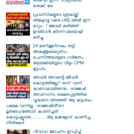
അമ്പോ ഇന്ന് രാത്രിയിൽ
തെക്ക് മഴ
പ്രവാസികളുടെ ശ്രദ്ധയ്ക്ക്:
തിങ്കളാഴ്ച വരെ UAE-യിൽ ഈ
മാറ്റം...! ജോലി കഴിഞ്ഞ്
ഉറങ്ങാൻ കിടന്ന മലയാളി
മരിച്ചു
24 മണിക്കൂറിനകം തട്ടി
അകത്തുകയറ്റണം....
ചെന്നിത്തലയുടെ ഗർജനം..
ആയങ്കിയിലൂടെ വീഴും CPM-
മൂടുപടം
അവൻ അവന്റെ ജീവൻ
കൊടുത്തില്ലേ!! ഒന്ന് വന്ന്
കാണാമായിരുന്നു.. രാജേഷ്
അവസാനം രക്ഷപ്പെടുത്തിയ
വൃദ്ധനെ തിരഞ്ഞ് ആ കുടുംബം;
പക്ഷേ വന്നില്ല.. രാജേഷിൻ്റെ
മൃതദേഹത്തോട് കാണിച്ചത്
കൊടുംക്രൂരത............ ആ മക്കളോട് കാണിച്ച
നീതികേട്
വിവാഹ മോചനം ഉറപ്പിച്ച്