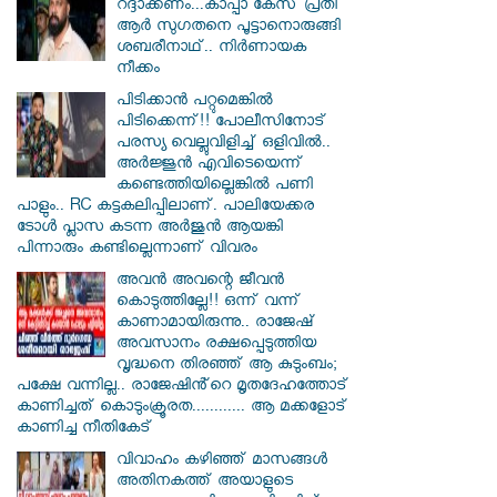
റദ്ദാക്കണം...കാപ്പാ കേസ് പ്രതി
ആർ സു​ഗതനെ പൂട്ടാനൊരുങ്ങി
ശബരീനാഥ്.. നിർണായക
നീക്കം
പിടിക്കാൻ പറ്റുമെങ്കിൽ
പിടിക്കെന്ന്!! പോലീസിനോട്
പരസ്യ വെല്ലുവിളിച്ച് ഒളിവിൽ..
അർജ്ജുൻ എവിടെയെന്ന്
കണ്ടെത്തിയില്ലെങ്കിൽ പണി
പാളും.. RC കട്ടകലിപ്പിലാണ്. പാലിയേക്കര
ടോൾ പ്ലാസ കടന്ന അർജുൻ ആയങ്കി
പിന്നാരും കണ്ടില്ലെന്നാണ് വിവരം
അവൻ അവന്റെ ജീവൻ
കൊടുത്തില്ലേ!! ഒന്ന് വന്ന്
കാണാമായിരുന്നു.. രാജേഷ്
അവസാനം രക്ഷപ്പെടുത്തിയ
വൃദ്ധനെ തിരഞ്ഞ് ആ കുടുംബം;
പക്ഷേ വന്നില്ല.. രാജേഷിൻ്റെ മൃതദേഹത്തോട്
കാണിച്ചത് കൊടുംക്രൂരത............ ആ മക്കളോട്
കാണിച്ച നീതികേട്
വിവാഹം കഴിഞ്ഞ് മാസങ്ങൾ
അതിനകത്ത് അയാളുടെ