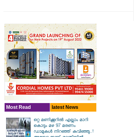
Most Read
latest News
ഒറ്റ മണിക്കൂറിൽ എല്ലാം മാറി
കൊടും മഴ 97 മരണം
ഡാമുകൾ നിറഞ്ഞ് കവിഞ്ഞു..!