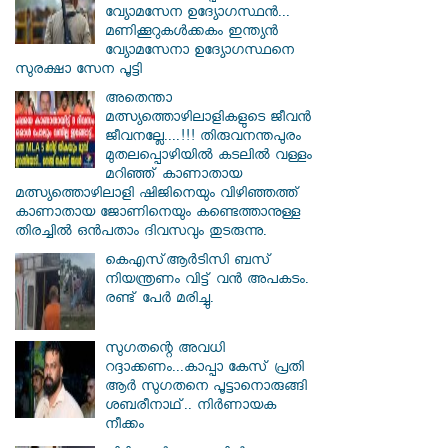
വ്യോമസേന ഉദ്യോ​ഗസ്ഥൻ...
മണിക്കൂറുകൾക്കകം ഇന്ത്യൻ
വ്യോമസേനാ ഉദ്യോഗസ്ഥനെ
സുരക്ഷാ സേന പൂട്ടി
അതെന്താ
മത്സ്യത്തൊഴിലാളികളുടെ ജീവൻ
ജീവനല്ലേ....!!! തിരുവനന്തപുരം
മുതലപ്പൊഴിയില്‍ കടലില്‍ വള്ളം
മറിഞ്ഞ് കാണാതായ
മത്സ്യത്തൊഴിലാളി ഷിജിനെയും വിഴിഞ്ഞത്ത്
കാണാതായ ജോണിനെയും കണ്ടെത്താനുള്ള
തിരച്ചില്‍ ഒന്‍പതാം ദിവസവും തുടരുന്നു.
കെഎസ്ആര്‍ടിസി ബസ്
നിയന്ത്രണം വിട്ട് വൻ അപകടം.
രണ്ട് പേർ മരിച്ചു.
സു​ഗതന്റെ അവധി
റദ്ദാക്കണം...കാപ്പാ കേസ് പ്രതി
ആർ സു​ഗതനെ പൂട്ടാനൊരുങ്ങി
ശബരീനാഥ്.. നിർണായക
നീക്കം