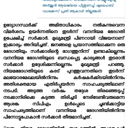
വരും;ഒളിവിലിരുന്ന് പൊലീസിനെ വെല്ലുവിളിച്ച
അർജുൻ ആയങ്കിയെ പിന്തുണച്ച് ഷുഹൈബ്
വധക്കേസ് പ്രതി ആകാശ് തില്ലങ്കേരി.
ഉദ്യോഗസ്ഥര്‍ക്ക് അമിതാധികാരം നല്‍കുന്നുവെന്ന
വിമര്‍ശനം ഉയര്‍ന്നതിനെ തുടര്‍ന്ന് വനനിയമ ഭേദഗതി
ഉപേക്ഷിച്ച് സര്‍ക്കാര്‍. മുഖ്യമന്ത്രി പിണറായി വിജയനാണ്
ഇക്കാര്യം അറിയിച്ചത്. ജനങ്ങളെ പ്രയാസത്തിലാക്കുന്ന ഒരു
ഭേദഗതിയും സര്‍ക്കാരിന്റെ ഭാഗത്തുനിന്ന് ഉണ്ടാകില്ലെന്നും
വനനിയമ ഭേദഗതിയുടെ ബന്ധപ്പെട്ട കാര്യങ്ങള്‍ തുടരാന്‍
സര്‍ക്കാര്‍ ഉദ്ദേശിക്കുന്നില്ലെന്നും മുഖ്യമന്ത്രി പറഞ്ഞു.
നിയമഭേദഗതിയുടെ കരട് പുറത്തുവന്നതിനെ തുടര്‍ന്ന്
മലയോരമേഖലയില്‍നിന്നും കര്‍ഷകര്‍ക്കിടയില്‍നിന്നും
അതിശക്തമായ എതിര്‍പ്പുയര്‍ന്ന സാഹചര്യത്തിലാണ്
നടപടി. അടുത്ത വര്‍ഷം തദ്ദേശ തിരഞ്ഞെടുപ്പ്
നടക്കാനിരിക്കെ കടുത്ത തിരിച്ചടി നേരിടേണ്ടിവരുമെന്ന
ആശങ്ക സിപിഎം ഉള്‍പ്പെടെ ചൂണ്ടിക്കാട്ടിയ
സാഹചര്യത്തിലാണ് വനനിയമ ഭേദഗതിയില്‍നിന്നു
പിന്നോട്ടുപോകാന്‍ സര്‍ക്കാര്‍ തീരുമാനിച്ചത്.