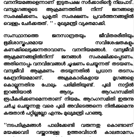
വനനിയമങ്ങളെന്നാണ് ഇടുതപക്ഷ സര്‍ക്കാരിന്റെ നിലപാട്.
വന്യമൃഗങ്ങളുടെ ആക്രമണത്തില്‍ നിന്ന് ജനങ്ങളെ
സംരക്ഷിക്കണം. പ്രകൃതി സംരക്ഷണം പ്രവര്‍ത്തനങ്ങളില്‍
വെള്ളം ചേര്‍ക്കരുത്. '' - മുഖ്യമന്ത്രി വ്യക്തമാക്കി.
സംസ്ഥാനത്തെ ജനസാന്ദ്രതയും ജീവിതരരീതിയും
ഭൂമിശാസ്ത്രപരമായ സവിശേഷതകളും
കണക്കിലെടുക്കുന്നതാവാണം വനനിയമങ്ങള്‍. വന്യജീവി
ആക്രമണങ്ങളില്‍നിന്ന് ജനങ്ങള്‍ സംരക്ഷിക്കപ്പെടണം.
അതിനൊപ്പം വനവിഭവങ്ങള്‍ ചൂഷണം ചെയ്യുന്നത് തടയണം.
വന്യജീവി ആക്രമണം തടയുന്നതില്‍ പ്രധാന തടസം
കേന്ദ്രനിയമമാണ്. അക്രമകാരികളായ മൃഗങ്ങളെ
കൊല്ലുന്നതിനു പോലും പരിമിതിയുണ്ട്. പുലി നാട്ടില്‍
ഇറങ്ങിയാല്‍ ആദ്യം ആറംഗസമിതി
രൂപീകരിക്കണമെന്നതാണ് നിയമം. ആറംഗസമിതി ഇരുന്നു
ചര്‍ച്ച ചെയ്യുന്നതു വരെ പുലി അവിടെത്തന്നെ നില്‍ക്കുമെന്നു
കരുതാന്‍ പറ്റില്ലല്ലോ എന്നും മുഖ്യമന്ത്രി പറഞ്ഞു.
''നടപടിക്രമങ്ങള്‍ പാലിക്കേണ്ടി വരുന്നതു കൊണ്ടാണ്
മയക്കുവെടി വയ്ക്കാനുള്ള ഉത്തരവിടാന്‍ കാലതാമസം