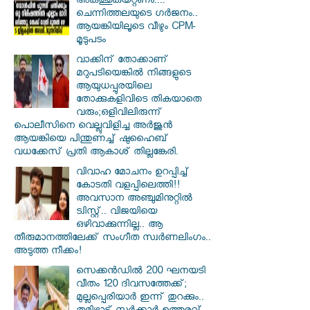
അകത്തുകയറ്റണം....
ചെന്നിത്തലയുടെ ഗർജനം..
ആയങ്കിയിലൂടെ വീഴും CPM-
മൂടുപടം
വാക്കിന് തോക്കാണ്
മറുപടിയെങ്കിൽ നിങ്ങളുടെ
ആയുധപ്പുരയിലെ
തോക്കുകളിവിടെ തികയാതെ
വരും;ഒളിവിലിരുന്ന്
പൊലീസിനെ വെല്ലുവിളിച്ച അർജുൻ
ആയങ്കിയെ പിന്തുണച്ച് ഷുഹൈബ്
വധക്കേസ് പ്രതി ആകാശ് തില്ലങ്കേരി.
വിവാഹ മോചനം ഉറപ്പിച്ച്
കോടതി വളപ്പിലെത്തി!!
അവസാന അഞ്ചുമിനുറ്റിൽ
ട്വിസ്റ്റ്.. വിജയിയെ
ഒഴിവാക്കുന്നില്ല.. ആ
തീരുമാനത്തിലേക്ക് സംഗീത സ്വർണലിംഗം..
അടുത്ത നീക്കം!
സെക്കൻഡിൽ 200 ഘനയടി
വീതം 120 ദിവസത്തേക്ക്;
മുല്ലപ്പെരിയാർ ഇന്ന് തുറക്കും..