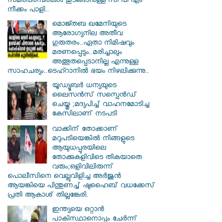
സമരപരമ്പരകൾ തുടങ്ങാനുള്ള സി പി എം
നീക്കം പാളി..
മൊജ്തബ ഖമേനിയുടെ
ആരോഗ്യനില അതീവ
ഗുരുതരം..ഏതാ നിമിഷവും
മരണപ്പെടും..മരിച്ചാലും
അത്ഭുതപ്പെടാനില്ല എന്നുള്ള
സാഹചര്യം..ടെഹ്റാനിൽ ഭയം നിഴലിക്കുന്നു..
യൂഡ്യൂബർ ധന്യയുടെ
ലൈസൻസ് സസ്പെൻഡ്
ചെയ്തു ;മദ്യപിച്ച് വാഹനമോടിച്ച
കേസിലാണ് നടപടി
വാക്കിന് തോക്കാണ്
മറുപടിയെങ്കിൽ നിങ്ങളുടെ
ആയുധപ്പുരയിലെ
തോക്കുകളിവിടെ തികയാതെ
വരും;ഒളിവിലിരുന്ന്
പൊലീസിനെ വെല്ലുവിളിച്ച അർജുൻ
ആയങ്കിയെ പിന്തുണച്ച് ഷുഹൈബ് വധക്കേസ്
പ്രതി ആകാശ് തില്ലങ്കേരി.
ഇന്ത്യയെ ഒറ്റാൻ
പാകിസ്ഥാനൊപ്പം ചേർന്ന്