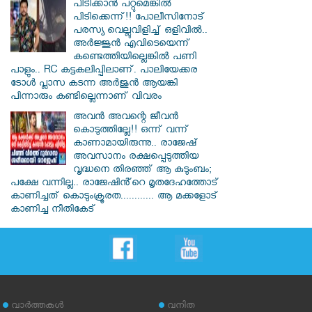
പിടിക്കാൻ പറ്റുമെങ്കിൽ
പിടിക്കെന്ന്!! പോലീസിനോട്
പരസ്യ വെല്ലുവിളിച്ച് ഒളിവിൽ..
അർജ്ജുൻ എവിടെയെന്ന്
കണ്ടെത്തിയില്ലെങ്കിൽ പണി
പാളും.. RC കട്ടകലിപ്പിലാണ്. പാലിയേക്കര
ടോൾ പ്ലാസ കടന്ന അർജുൻ ആയങ്കി
പിന്നാരും കണ്ടില്ലെന്നാണ് വിവരം
അവൻ അവന്റെ ജീവൻ
കൊടുത്തില്ലേ!! ഒന്ന് വന്ന്
കാണാമായിരുന്നു.. രാജേഷ്
അവസാനം രക്ഷപ്പെടുത്തിയ
വൃദ്ധനെ തിരഞ്ഞ് ആ കുടുംബം;
പക്ഷേ വന്നില്ല.. രാജേഷിൻ്റെ മൃതദേഹത്തോട്
കാണിച്ചത് കൊടുംക്രൂരത............ ആ മക്കളോട്
കാണിച്ച നീതികേട്
വാര്‍ത്തകള്‍
വനിത