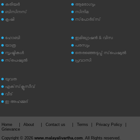
കരിയര്‍
ആരോഗ്യം
ബിസിനസ്
സിനിമ
കൃഷി
സ്‌പോര്‍ട്‌സ്
ഹോബി
ഇമിഗ്രേഷന്‍ & വിസ
യാത്ര
പരസ്യം
സൃഷ്ടികള്‍
തെരഞ്ഞെടുപ്പ് സ്‌പെഷ്യല്‍
സ്‌പെഷ്യല്‍
പ്രവാസി
യുവത
എക്‌സ്‌ക്ലൂസീവ്
വീട്
ഇ അഹമ്മദ്‌
Home
|
About
|
Contact us
|
Terms
|
Privacy Policy
|
Grievance
Copyright © 2026
www.malayalivartha.com
. All Rights reserved.