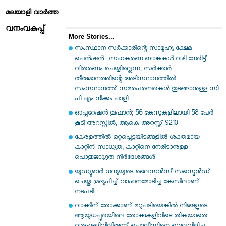
മലയാളി വാര്‍ത്ത
വനംവകുപ്പ്
More Stories...
സംസ്ഥാന സർ‌ക്കാരിന്റെ സാമൂഹ്യ ക്ഷേമ
പെൻഷൻ.. സഹകരണ ബാങ്കുകൾ വഴി നേരിട്ട്
വിതരണം ചെയ്യില്ലെന്ന, സർക്കാർ
തീരുമാനത്തിന്റെ അടിസ്ഥാനത്തിൽ
സംസ്ഥാനത്ത് സമരപരമ്പരകൾ തുടങ്ങാനുള്ള സി
പി എം നീക്കം പാളി..
ഓപ്പറേഷന്‍ തൂഫാന്‍; 56 കേസുകളിലായി 58 പേര്‍
കൂടി അറസ്റ്റിൽ; ആകെ അറസ്റ്റ് 9210
കേരളത്തിൽ ഒറ്റപ്പെട്ടയിടങ്ങളിൽ ശക്തമായ
കാറ്റിന് സാധ്യത; കാറ്റിനെ നേരിടാനുള്ള
പൊതുജാഗ്രത നിർദേശങ്ങൾ
യൂഡ്യൂബർ ധന്യയുടെ ലൈസൻസ് സസ്പെൻഡ്
ചെയ്തു ;മദ്യപിച്ച് വാഹനമോടിച്ച കേസിലാണ്
നടപടി
വാക്കിന് തോക്കാണ് മറുപടിയെങ്കിൽ നിങ്ങളുടെ
ആയുധപ്പുരയിലെ തോക്കുകളിവിടെ തികയാതെ