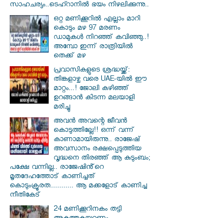
സാഹചര്യം..ടെഹ്റാനിൽ ഭയം നിഴലിക്കുന്നു..
ഒറ്റ മണിക്കൂറിൽ എല്ലാം മാറി
കൊടും മഴ 97 മരണം
ഡാമുകൾ നിറഞ്ഞ് കവിഞ്ഞു..!
അമ്പോ ഇന്ന് രാത്രിയിൽ
തെക്ക് മഴ
പ്രവാസികളുടെ ശ്രദ്ധയ്ക്ക്:
തിങ്കളാഴ്ച വരെ UAE-യിൽ ഈ
മാറ്റം...! ജോലി കഴിഞ്ഞ്
ഉറങ്ങാൻ കിടന്ന മലയാളി
മരിച്ചു
അവൻ അവന്റെ ജീവൻ
കൊടുത്തില്ലേ!! ഒന്ന് വന്ന്
കാണാമായിരുന്നു.. രാജേഷ്
അവസാനം രക്ഷപ്പെടുത്തിയ
വൃദ്ധനെ തിരഞ്ഞ് ആ കുടുംബം;
പക്ഷേ വന്നില്ല.. രാജേഷിൻ്റെ
മൃതദേഹത്തോട് കാണിച്ചത്
കൊടുംക്രൂരത............ ആ മക്കളോട് കാണിച്ച
നീതികേട്
24 മണിക്കൂറിനകം തട്ടി