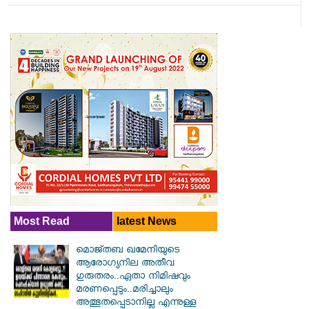
Most Read
latest News
മൊജ്തബ ഖമേനിയുടെ
ആരോഗ്യനില അതീവ
ഗുരുതരം..ഏതാ നിമിഷവും
മരണപ്പെടും..മരിച്ചാലും
അത്ഭുതപ്പെടാനില്ല എന്നുള്ള