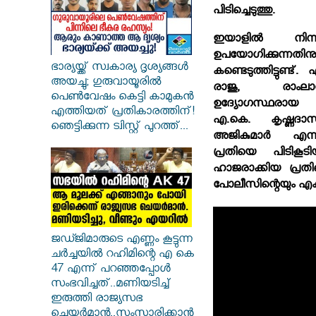
പിടിച്ചെടുത്തു.
ഇയാളില്‍ നി
ഉപയോഗിക്കുന്നതിനു
ഭാര്യയ്ക്ക് സ്വകാര്യ ദൃശ്യങ്ങൾ
കണ്ടെടുത്തിട്ടുണ്
അയച്ചു; ഗുരുവായൂരിൽ
രാജു, രാംല
പെൺവേഷം കെട്ടി കാമുകൻ
ഉദ്യോഗസ്ഥരായ
എത്തിയത് പ്രതികാരത്തിന്!
എ.കെ. കൃഷ്ണദാ
ഞെട്ടിക്കുന്ന ട്വിസ്റ്റ് പുറത്ത്...
അജികുമാര്‍ എന്ന
പ്രതിയെ പിടികൂട
ഹാജരാക്കിയ പ്രതി
പോലീസിന്റെയും എക
ജഡ്ജിമാരുടെ എണ്ണം കൂട്ടുന്ന
ചർച്ചയിൽ റഹിമിന്റെ എ കെ
47 എന്ന് പറഞ്ഞപ്പോൾ
സംഭവിച്ചത്..മണിയടിച്ച്
ഇരുത്തി രാജ്യസഭ
ചെയർമാൻ..സംസാരിക്കാൻ