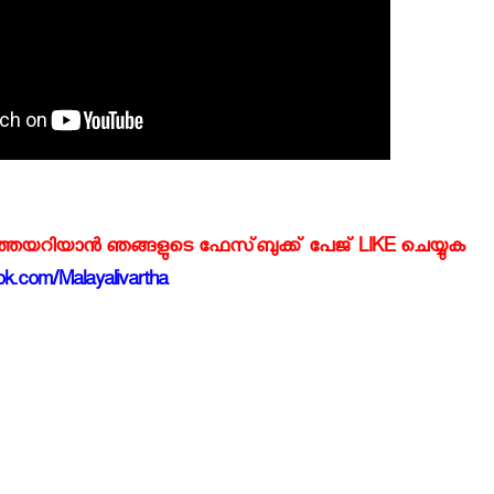
്‍ത്തയറിയാന്‍ ഞങ്ങളുടെ ഫേസ്‌ബുക്ക്‌ പേജ് LIKE ചെയ്യുക
k.com/Malayalivartha