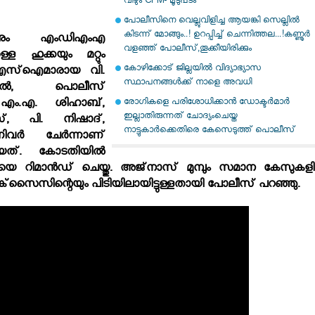
വീഴും CPM- മൂടുപടം
പോലീസിനെ വെല്ലുവിളിച്ച ആയങ്കി സെല്ലിൽ
കിടന്ന് മോങ്ങും..! ഉറപ്പിച്ച് ചെന്നിത്തല...!കണ്ണൂർ
ന്നും എംഡിഎംഎ
വളഞ്ഞ് പോലീസ്,തൂക്കീയിരിക്കും
ള്ള ഹുക്കയും മറ്റും
കോഴിക്കോട് ജില്ലയില്‍ വിദ്യാഭ്യാസ
ട്. എസ്‌ഐമാരായ വി.
സ്ഥാപനങ്ങള്‍ക്ക് നാളെ അവധി
ാല്‍, പൊലീസ്
രോഗികളെ പരിശോധിക്കാന്‍ ഡോക്ടര്‍മാര്‍
 എം.എ. ശിഹാബ്,
ഇല്ലാതിരുന്നത് ചോദ്യംചെയ്ത
സ്, പി. നിഷാദ്,
നാട്ടുകാര്‍ക്കെതിരെ കേസെടുത്ത് പൊലീസ്
ിവര്‍ ചേര്‍ന്നാണ്
ിയത്. കോടതിയില്‍
യെ റിമാന്‍ഡ് ചെയ്തു. അജ്‌നാസ് മുമ്പും സമാന കേസുകളില
്‌സൈസിന്റെയും പിടിയിലായിട്ടുള്ളതായി പോലീസ് പറഞ്ഞു.