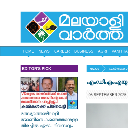
HOME
NEWS
CAREER
BUSINESS
AGRI
VANITHA
EDITOR'S PICK
ഹോം
വാര്‍ത്തകള്
എംഡിഎംഎയും ക
05 SEPTEMBER 2025 1
മത്സ്യത്തൊഴിലാളി
ജോണിനെ കണ്ടെത്താനുള്ള
തിരച്ചിൽ ഏഴാം ദിവസവും