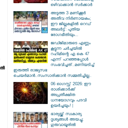
സഹകരണ ബാങ്കുകളെ
ഒഴിവാക്കാൻ സർക്കാർ
അടുത്ത 3 മണിക്കൂർ
അതീവ നിർണായകം;
ഈ ജില്ലകളിൽ റെഡ്
അലർട്ട്: പുതിയ
രോഗഭീതിയും...
ജഡ്ജിമാരുടെ എണ്ണം
കൂട്ടുന്ന ചർച്ചയിൽ
റഹിമിന്റെ എ കെ 47
എന്ന് പറഞ്ഞപ്പോൾ
സംഭവിച്ചത്..മണിയടിച്ച്
്‍
ഇരുത്തി രാജ്യസഭ
ചെയർമാൻ..സംസാരിക്കാൻ സമ്മതിച്ചില്ല..
06 ഓഗസ്റ്റ് 2026: ഈ
രാശിക്കാർക്ക്
അപ്രതീക്ഷിത
ധനയോഗവും പദവി
ഉയർച്ചയും! |
ഭാര്യയ്ക്ക് സ്വകാര്യ
ദൃശ്യങ്ങൾ അയച്ചു;
ഗുരുവായൂരിൽ