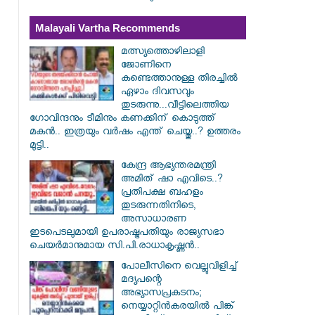
Malayali Vartha Recommends
മത്സ്യത്തൊഴിലാളി
ജോണിനെ
കണ്ടെത്താനുള്ള തിരച്ചിൽ
ഏഴാം ദിവസവും
തുടരുന്നു...വീട്ടിലെത്തിയ
ഗോവിന്ദനും ടീമിനും കണക്കിന് കൊടുത്ത്
മകൻ.. ഇത്രയും വർഷം എന്ത് ചെയ്തു..? ഉത്തരം
മുട്ടി..
കേന്ദ്ര ആഭ്യന്തരമന്ത്രി
അമിത് ഷാ എവിടെ..?
പ്രതിപക്ഷ ബഹളം
തുടരുന്നതിനിടെ,
അസാധാരണ
ഇടപെടലുമായി ഉപരാഷ്ട്രപതിയും രാജ്യസഭാ
ചെയർമാനുമായ സി.പി.രാധാകൃഷ്ണൻ..
പോലീസിനെ വെല്ലുവിളിച്ച്
മദ്യപന്റെ
അഭ്യാസപ്രകടനം;
നെയ്യാറ്റിൻകരയിൽ പിങ്ക്