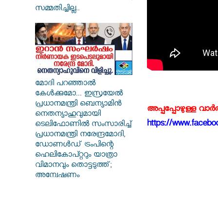
സമ്മതിച്ചില്ല..
മോദി പറഞ്ഞാൽ
കേൾക്കുമോ... ഇസ്രയേൽ
പ്രധാനമന്ത്രി ബെന്യാമിൻ
അപ്പപ്പോഴുള്ള വാര
നെതന്യാഹുവുമായി
https://www.faceboo
ടെലിഫോണിൽ സംസാരിച്ച്
പ്രധാനമന്ത്രി നരേന്ദ്രമോദി,
ഡോണൾഡ് ട്രംപിന്റെ
ഹെലികോപ്റ്ററും യാത്രാ
വിമാനവും തൊട്ടടുത്ത്;
അന്വേഷണം