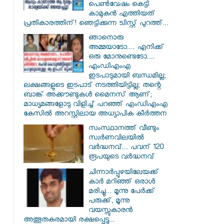
പെൺവേഷം കെട്ടി
കാമുകൻ എത്തിയത്
പ്രതികാരത്തിന്! ഞെട്ടിക്കുന്ന ട്വിസ്റ്റ് പുറത്ത്...
ഞാനൊരു
അമ്മയാടോ.... എനിക്ക്
ഒരു മോനുണ്ടെടോ....
എംഡിഎംഎ
ഇടപാടുമായി ബന്ധമില്ല;
ലക്ഷങ്ങളുടെ ഇടപാട് നടത്തിയിട്ടില്ല; തന്റെ
ബാങ്ക് അക്കൗണ്ടുകൾ മൈനസ് ആണ്;
മാധ്യമങ്ങളോടു വിളിച്ച് പറഞ്ഞ് എംഡിഎംഎ
കേസിൽ അറസ്റ്റിലായ അധ്യാപിക കീർത്തന
സംസ്ഥാനത്ത് വീണ്ടും
സ്വർണവിലയിൽ
വർദ്ധനവ്... പവന് 120
രൂപയുടെ വർദ്ധനവ്
ചിന്നാർപ്പുഴയിലേയക്ക്
കാർ മറിഞ്ഞ് ഒരാൾ
മരിച്ചു... മൂന്നു പേർക്ക്
പരുക്ക്, മൂന്നു
വയസ്സുകാരൻ
അത്ഭുതകരമായി രക്ഷപ്പെട്ടു...