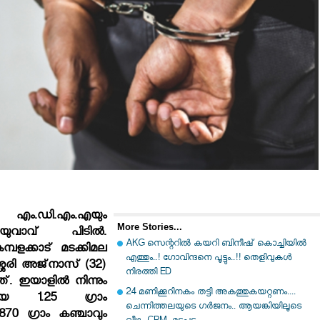
എം.ഡി.എം.എയും
More Stories...
ുവാവ് പിടില്‍.
AKG സെന്ററിൽ കയറി ബിനീഷ് കൊച്ചിയിൽ
്പളക്കാട് മടക്കിമല
എത്തും..! ഗോവിന്ദനെ പൂട്ടും..!! തെളിവുകൾ
ശേരി അജ്‌നാസ് (32)
നിരത്തി ED
 ഇയാളില്‍ നിന്നും
24 മണിക്കൂറിനകം തട്ടി അകത്തുകയറ്റണം....
്നായ 1.25 ഗ്രാം
ചെന്നിത്തലയുടെ ഗർജനം.. ആയങ്കിയിലൂടെ
70 ഗ്രാം കഞ്ചാവും