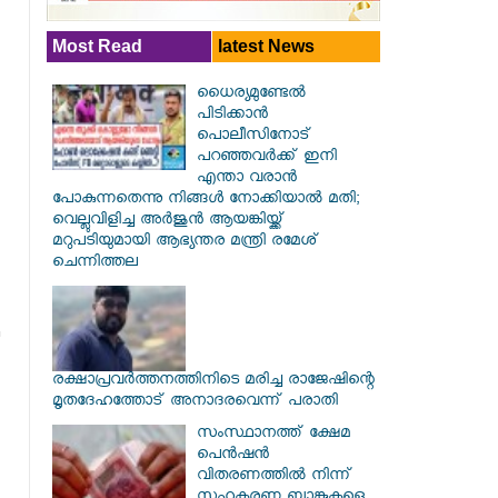
Most Read
latest News
ധൈര്യമുണ്ടേൽ
പിടിക്കാൻ
പൊലീസിനോട്
പറഞ്ഞവർക്ക് ഇനി
എന്താ വരാൻ
പോകുന്നതെന്നു നിങ്ങൾ നോക്കിയാൽ മതി;
വെല്ലുവിളിച്ച അർജുൻ ആയങ്കിയ്ക്ക്
മറുപടിയുമായി ആഭ്യന്തര മന്ത്രി രമേശ്
ചെന്നിത്തല
രക്ഷാപ്രവര്‍ത്തനത്തിനിടെ മരിച്ച രാജേഷിന്റെ
മൃതദേഹത്തോട് അനാദരവെന്ന് പരാതി
സംസ്ഥാനത്ത് ക്ഷേമ
പെൻഷൻ
വിതരണത്തിൽ നിന്ന്