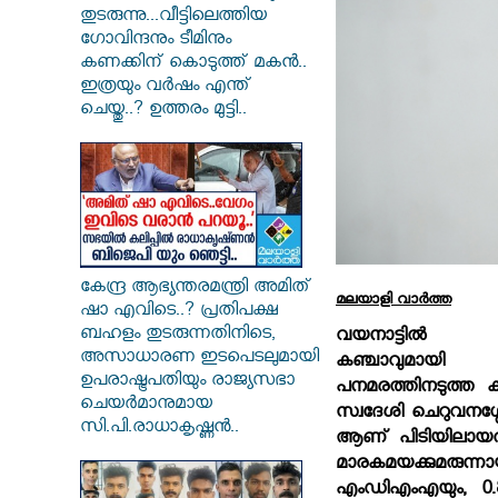
തുടരുന്നു...വീട്ടിലെത്തിയ
ഗോവിന്ദനും ടീമിനും
കണക്കിന് കൊടുത്ത് മകൻ..
ഇത്രയും വർഷം എന്ത്
ചെയ്തു..? ഉത്തരം മുട്ടി..
കേന്ദ്ര ആഭ്യന്തരമന്ത്രി അമിത്
മലയാളി വാര്‍ത്ത
ഷാ എവിടെ..? പ്രതിപക്ഷ
ബഹളം തുടരുന്നതിനിടെ,
വയനാട്ടില്‍ 
അസാധാരണ ഇടപെടലുമായി
കഞ്ചാവുമായി യ
ഉപരാഷ്ട്രപതിയും രാജ്യസഭാ
പനമരത്തിനടുത്ത കമ
ചെയർമാനുമായ
സ്വദേശി ചെറുവനശ്
സി.പി.രാധാകൃഷ്ണൻ..
ആണ് പിടിയിലായത്.
മാരകമയക്കുമരുന
എംഡിഎംഎയും, 0.8