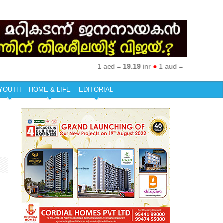
1 aed =
19.19
inr
●
1 aud =
50.27
inr
●
1 eu
YOUTH
HOME & LIFE
EDITORIAL