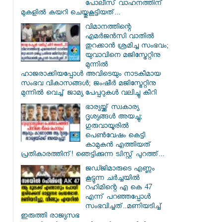
പോലീസ് വാഹനത്തിന്
മുകളിൽ കയറി ചെയ്തുകൂട്ടിയത്...
വിമാനത്തിന്റെ
എമർജൻസി വാതിൽ
തുറക്കാൻ ശ്രമിച്ച സംഭവം;
യുവാവിനെ മജിസ്ട്രേറ്റിനു
മുന്നിൽ
ഹാജരാക്കിയപ്പോൾ അവിടെയും നാടകീമായ
സംഭവ വികാസങ്ങൾ; ജംഷീർ മജിസ്ട്രേറ്റിനു
മുന്നിൽ വെച്ച് ജാമ്യ പേപ്പറുകൾ വലിച്ചു കീറി
ഭാര്യയ്ക്ക് സ്വകാര്യ
ദൃശ്യങ്ങൾ അയച്ചു;
ഗുരുവായൂരിൽ
പെൺവേഷം കെട്ടി
കാമുകൻ എത്തിയത്
പ്രതികാരത്തിന്! ഞെട്ടിക്കുന്ന ട്വിസ്റ്റ് പുറത്ത്...
ജഡ്ജിമാരുടെ എണ്ണം
കൂട്ടുന്ന ചർച്ചയിൽ
റഹിമിന്റെ എ കെ 47
എന്ന് പറഞ്ഞപ്പോൾ
സംഭവിച്ചത്..മണിയടിച്ച്
ഇരുത്തി രാജ്യസഭ