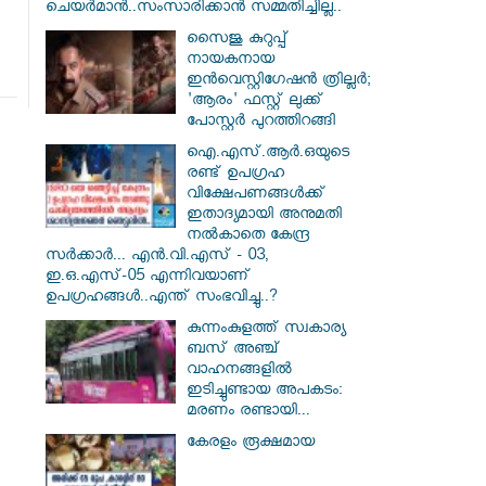
ചെയർമാൻ..സംസാരിക്കാൻ സമ്മതിച്ചില്ല..
സൈജു കുറുപ്പ്
നായകനായ
ഇൻവെസ്റ്റിഗേഷൻ ത്രില്ലർ;
'ആരം' ഫസ്റ്റ് ലുക്ക്
പോസ്റ്റർ പുറത്തിറങ്ങി
ഐ.എസ്.ആർ.ഒയുടെ
രണ്ട് ഉപഗ്രഹ
വിക്ഷേപണങ്ങൾക്ക്
ഇതാദ്യമായി അനുമതി
നൽകാതെ കേന്ദ്ര
സർക്കാർ... എൻ.വി.എസ് - 03,
ഇ.ഒ.എസ്-05 എന്നിവയാണ്
ഉപഗ്രഹങ്ങൾ..എന്ത് സംഭവിച്ചു..?
കുന്നംകുളത്ത് സ്വകാര്യ
ബസ് അഞ്ച്
വാഹനങ്ങളിൽ
ഇടിച്ചുണ്ടായ അപകടം:
മരണം രണ്ടായി...
കേരളം രൂക്ഷമായ