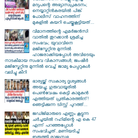
മദ്യപന്റെ അഭ്യാസപ്രകടനം;
നെയ്യാറ്റിൻകരയിൽ പിങ്ക്
പോലീസ് വാഹനത്തിന്
മുകളിൽ കയറി ചെയ്തുകൂട്ടിയത്...
വിമാനത്തിന്റെ എമർജൻസി
വാതിൽ തുറക്കാൻ ശ്രമിച്ച
സംഭവം; യുവാവിനെ
മജിസ്ട്രേറ്റിനു മുന്നിൽ
ഹാജരാക്കിയപ്പോൾ അവിടെയും
നാടകീമായ സംഭവ വികാസങ്ങൾ; ജംഷീർ
മജിസ്ട്രേറ്റിനു മുന്നിൽ വെച്ച് ജാമ്യ പേപ്പറുകൾ
വലിച്ചു കീറി
ഭാര്യയ്ക്ക് സ്വകാര്യ ദൃശ്യങ്ങൾ
അയച്ചു; ഗുരുവായൂരിൽ
പെൺവേഷം കെട്ടി കാമുകൻ
എത്തിയത് പ്രതികാരത്തിന്!
ഞെട്ടിക്കുന്ന ട്വിസ്റ്റ് പുറത്ത്...
ജഡ്ജിമാരുടെ എണ്ണം കൂട്ടുന്ന
ചർച്ചയിൽ റഹിമിന്റെ എ കെ 47
എന്ന് പറഞ്ഞപ്പോൾ
സംഭവിച്ചത്..മണിയടിച്ച്
ഇരുത്തി രാജ്യസഭ