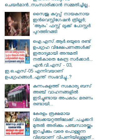
ചെയർമാൻ..സംസാരിക്കാൻ സമ്മതിച്ചില്ല..
സൈജു കുറുപ്പ് നായകനായ
ഇൻവെസ്റ്റിഗേഷൻ ത്രില്ലർ;
'ആരം' ഫസ്റ്റ് ലുക്ക് പോസ്റ്റർ
പുറത്തിറങ്ങി
ഐ.എസ്.ആർ.ഒയുടെ രണ്ട്
ഉപഗ്രഹ വിക്ഷേപണങ്ങൾക്ക്
ഇതാദ്യമായി അനുമതി
നൽകാതെ കേന്ദ്ര സർക്കാർ...
എൻ.വി.എസ് - 03,
ഇ.ഒ.എസ്-05 എന്നിവയാണ്
ഉപഗ്രഹങ്ങൾ..എന്ത് സംഭവിച്ചു..?
കുന്നംകുളത്ത് സ്വകാര്യ ബസ്
അഞ്ച് വാഹനങ്ങളിൽ
ഇടിച്ചുണ്ടായ അപകടം: മരണം
രണ്ടായി...
കേരളം രൂക്ഷമായ
വിലക്കയറ്റത്തിലേക്ക്..പച്ചക്കറി
മുതൽ അരിക്കും പഞ്ചസാരയ്ക്കും
ഇറച്ചിക്കും വരെ പൊള്ളുന്ന
വിലയാണ് വിപണിയിലുള്ളത്..