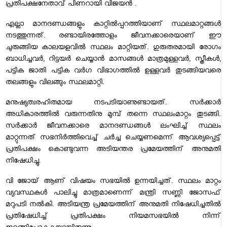
പ്രതിപക്ഷനേതാവ് പിണറായി വിജയൻ .
എല്ലാ മാനദണ്ഡങ്ങളും കാറ്റിൽപ്പറത്തിയാണ് സ്ഥലമാറ്റങ്ങൾ
നടത്തുന്നത്. രണ്ടായിരത്തോളം ജീവനക്കാരെയാണ് ഈ
ചുരുങ്ങിയ കാലയളവിൽ സ്ഥലം മാറ്റിയത്. ​ഗുരുതരമായി രോ​ഗം
ബാധിച്ചവർ, റിട്ടയർ ചെയ്യാൻ മാസങ്ങൾ മാത്രമുള്ളവർ, സ്ത്രീകൾ,
പട്ടിക ജാതി പട്ടിക വർ​ഗ വിഭാ​ഗത്തിൽ ഉള്ളവർ തുടങ്ങിയവരെ
തലങ്ങളും വിലങ്ങും സ്ഥലമാറ്റി.
മനുഷ്യത്വരഹിതമായ നടപടിയാണുണ്ടായത്. സർക്കാർ
അധികാരത്തിൽ വരുന്നതിനു മുമ്പ് തന്നെ സ്ഥലംമാറ്റം തുടങ്ങി.
സർക്കാർ ജീവനക്കാരെ മാനദണ്ഡങ്ങൾ ലംഘിച്ച് സ്ഥലം
മാറ്റുന്നത് സഭനിർത്തിവെച്ച് ചർച്ച ചെയ്യണമെന്ന് ആവശ്യപ്പെട്ട്
പ്രതിപക്ഷം കൊണ്ടുവന്ന അടിയന്തര പ്രമേയത്തിന് അനുമതി
നിഷേധിച്ചു.
വി ജോയ് ആണ് വിഷയം സഭയിൽ ഉന്നയിച്ചത്. സ്ഥലം മാറ്റം
വ്യവസ്ഥകൾ പാലിച്ചു മാത്രമാണെന്ന് മന്ത്രി സണ്ണി ജോസഫ്
മറുപടി നൽകി. അടിയന്ത്ര പ്രമേയത്തിന് അനുമതി നിഷേധിച്ചതിൽ
പ്രതിഷേധിച്ച് പ്രതിപക്ഷം നിയമസഭയിൽ നിന്ന്