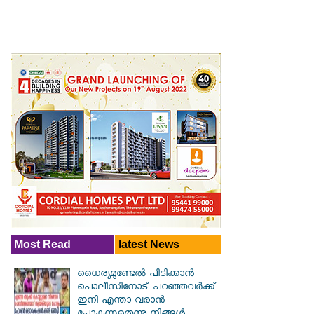
Most Read
latest News
ധൈര്യമുണ്ടേൽ പിടിക്കാൻ
പൊലീസിനോട് പറഞ്ഞവർക്ക്
ഇനി എന്താ വരാൻ