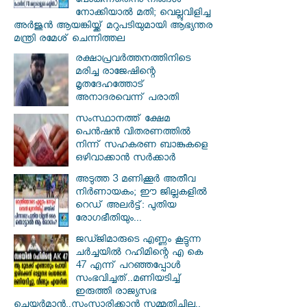
പോകുന്നതെന്നു നിങ്ങൾ
നോക്കിയാൽ മതി; വെല്ലുവിളിച്ച
അർജുൻ ആയങ്കിയ്ക്ക് മറുപടിയുമായി ആഭ്യന്തര
മന്ത്രി രമേശ് ചെന്നിത്തല
രക്ഷാപ്രവര്‍ത്തനത്തിനിടെ
മരിച്ച രാജേഷിന്റെ
മൃതദേഹത്തോട്
അനാദരവെന്ന് പരാതി
സംസ്ഥാനത്ത് ക്ഷേമ
പെൻഷൻ വിതരണത്തിൽ
നിന്ന് സഹകരണ ബാങ്കുകളെ
ഒഴിവാക്കാൻ സർക്കാർ
അടുത്ത 3 മണിക്കൂർ അതീവ
നിർണായകം; ഈ ജില്ലകളിൽ
റെഡ് അലർട്ട്: പുതിയ
രോഗഭീതിയും...
ജഡ്ജിമാരുടെ എണ്ണം കൂട്ടുന്ന
ചർച്ചയിൽ റഹിമിന്റെ എ കെ
47 എന്ന് പറഞ്ഞപ്പോൾ
സംഭവിച്ചത്..മണിയടിച്ച്
ഇരുത്തി രാജ്യസഭ
ചെയർമാൻ..സംസാരിക്കാൻ സമ്മതിച്ചില്ല..