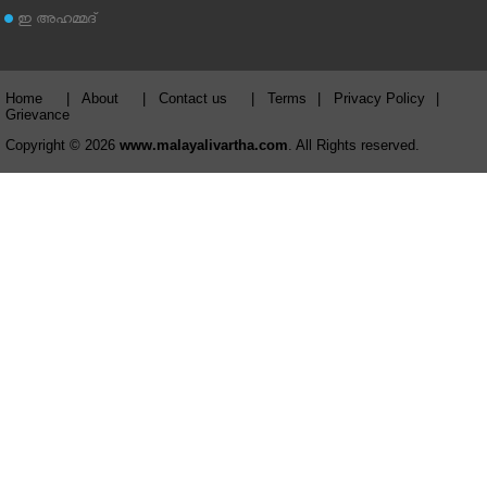
ഇ അഹമ്മദ്‌
Home
|
About
|
Contact us
|
Terms
|
Privacy Policy
|
Grievance
Copyright © 2026
www.malayalivartha.com
. All Rights reserved.