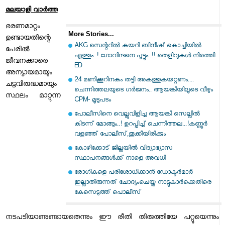
മലയാളി വാര്‍ത്ത
ഭരണമാറ്റം
More Stories...
ഉണ്ടായതിന്റെ
AKG സെന്ററിൽ കയറി ബിനീഷ് കൊച്ചിയിൽ
പേരിൽ
എത്തും..! ഗോവിന്ദനെ പൂട്ടും..!! തെളിവുകൾ നിരത്തി
ജീവനക്കാരെ
ED
അന്യായമായും
24 മണിക്കൂറിനകം തട്ടി അകത്തുകയറ്റണം....
ചട്ടവിരുദ്ധമായും
ചെന്നിത്തലയുടെ ഗർജനം.. ആയങ്കിയിലൂടെ വീഴും
സ്ഥലം മാറ്റുന്ന
CPM- മൂടുപടം
പോലീസിനെ വെല്ലുവിളിച്ച ആയങ്കി സെല്ലിൽ
കിടന്ന് മോങ്ങും..! ഉറപ്പിച്ച് ചെന്നിത്തല...!കണ്ണൂർ
വളഞ്ഞ് പോലീസ്,തൂക്കീയിരിക്കും
കോഴിക്കോട് ജില്ലയില്‍ വിദ്യാഭ്യാസ
സ്ഥാപനങ്ങള്‍ക്ക് നാളെ അവധി
രോഗികളെ പരിശോധിക്കാന്‍ ഡോക്ടര്‍മാര്‍
ഇല്ലാതിരുന്നത് ചോദ്യംചെയ്ത നാട്ടുകാര്‍ക്കെതിരെ
കേസെടുത്ത് പൊലീസ്
നടപടിയാണുണ്ടായതെന്നും ഈ രീതി തിരുത്തിയേ പറ്റൂയെന്നും