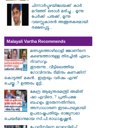
ചിന്നാർപ്പുഴയിലേയക്ക് കാർ
മറിഞ്ഞ് ഒരാൾ മരിച്ചു... മൂന്നു
പേർക്ക് പരുക്ക്, മൂന്നു
വയസ്സുകാരൻ അത്ഭുതകരമായി
രക്ഷപ്പെട്ടു...
Malayali Vartha Recommends
മത്സ്യത്തൊഴിലാളി ജോണിനെ
കണ്ടെത്താനുള്ള തിരച്ചിൽ ഏഴാം
ദിവസവും
തുടരുന്നു...വീട്ടിലെത്തിയ
ഗോവിന്ദനും ടീമിനും കണക്കിന്
കൊടുത്ത് മകൻ.. ഇത്രയും വർഷം എന്ത്
ചെയ്തു..? ഉത്തരം മുട്ടി..
കേന്ദ്ര ആഭ്യന്തരമന്ത്രി അമിത്
ഷാ എവിടെ..? പ്രതിപക്ഷ
ബഹളം തുടരുന്നതിനിടെ,
അസാധാരണ ഇടപെടലുമായി
ഉപരാഷ്ട്രപതിയും രാജ്യസഭാ
ചെയർമാനുമായ സി.പി.രാധാകൃഷ്ണൻ..
പോലീസിനെ വെല്ലുവിളിച്ച്