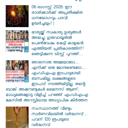
06 ഓഗസ്റ്റ് 2026: ഈ
രാശിക്കാർക്ക് അപ്രതീക്ഷിത
ധനയോഗവും പദവി
ഉയർച്ചയും! |
ഭാര്യയ്ക്ക് സ്വകാര്യ ദൃശ്യങ്ങൾ
അയച്ചു; ഗുരുവായൂരിൽ
പെൺവേഷം കെട്ടി കാമുകൻ
എത്തിയത് പ്രതികാരത്തിന്!
ഞെട്ടിക്കുന്ന ട്വിസ്റ്റ് പുറത്ത്...
ഞാനൊരു അമ്മയാടോ....
എനിക്ക് ഒരു മോനുണ്ടെടോ....
എംഡിഎംഎ ഇടപാടുമായി
ബന്ധമില്ല; ലക്ഷങ്ങളുടെ
ഇടപാട് നടത്തിയിട്ടില്ല; തന്റെ
ബാങ്ക് അക്കൗണ്ടുകൾ മൈനസ് ആണ്;
മാധ്യമങ്ങളോടു വിളിച്ച് പറഞ്ഞ് എംഡിഎംഎ
കേസിൽ അറസ്റ്റിലായ അധ്യാപിക കീർത്തന
സംസ്ഥാനത്ത് വീണ്ടും
സ്വർണവിലയിൽ വർദ്ധനവ്...
പവന് 120 രൂപയുടെ
വർദ്ധനവ്