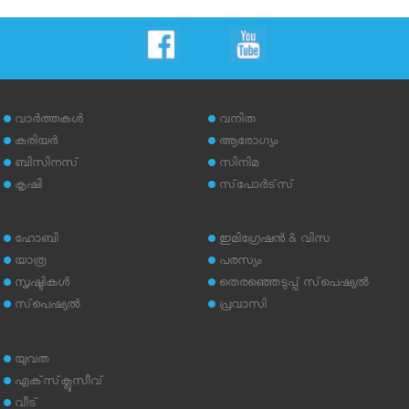
വാര്‍ത്തകള്‍
വനിത
കരിയര്‍
ആരോഗ്യം
ബിസിനസ്
സിനിമ
കൃഷി
സ്‌പോര്‍ട്‌സ്
ഹോബി
ഇമിഗ്രേഷന്‍ & വിസ
യാത്ര
പരസ്യം
സൃഷ്ടികള്‍
തെരഞ്ഞെടുപ്പ് സ്‌പെഷ്യല്‍
സ്‌പെഷ്യല്‍
പ്രവാസി
യുവത
എക്‌സ്‌ക്ലൂസീവ്
വീട്