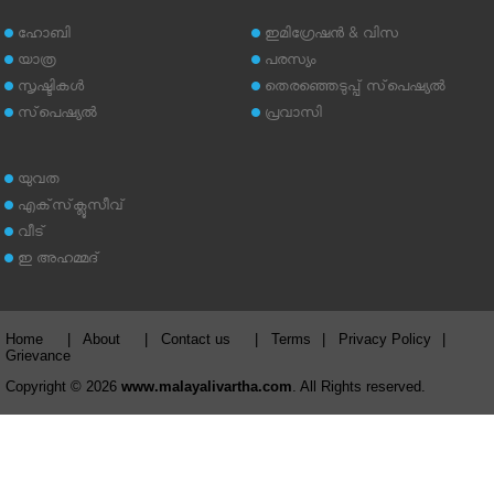
ഹോബി
ഇമിഗ്രേഷന്‍ & വിസ
യാത്ര
പരസ്യം
സൃഷ്ടികള്‍
തെരഞ്ഞെടുപ്പ് സ്‌പെഷ്യല്‍
സ്‌പെഷ്യല്‍
പ്രവാസി
യുവത
എക്‌സ്‌ക്ലൂസീവ്
വീട്
ഇ അഹമ്മദ്‌
Home
|
About
|
Contact us
|
Terms
|
Privacy Policy
|
Grievance
Copyright © 2026
www.malayalivartha.com
. All Rights reserved.