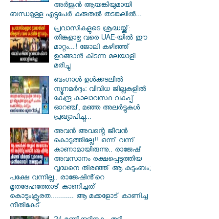
അർജുൻ ആയങ്കിയുമായി
ബന്ധമുള്ള എട്ടുപേർ കരുതൽ തടങ്കലിൽ...
പ്രവാസികളുടെ ശ്രദ്ധയ്ക്ക്:
തിങ്കളാഴ്ച വരെ UAE-യിൽ ഈ
മാറ്റം...! ജോലി കഴിഞ്ഞ്
ഉറങ്ങാൻ കിടന്ന മലയാളി
മരിച്ചു
ബംഗാൾ ഉൾക്കടലിൽ
ന്യൂനമർദ്ദം: വിവിധ ജില്ലകളിൽ
കേന്ദ്ര കാലാവസ്ഥ വകുപ്പ്
ഓറഞ്ച്, മഞ്ഞ അലർട്ടുകൾ
പ്രഖ്യാപിച്ചു...
അവൻ അവന്റെ ജീവൻ
കൊടുത്തില്ലേ!! ഒന്ന് വന്ന്
കാണാമായിരുന്നു.. രാജേഷ്
അവസാനം രക്ഷപ്പെടുത്തിയ
വൃദ്ധനെ തിരഞ്ഞ് ആ കുടുംബം;
പക്ഷേ വന്നില്ല.. രാജേഷിൻ്റെ
മൃതദേഹത്തോട് കാണിച്ചത്
കൊടുംക്രൂരത............ ആ മക്കളോട് കാണിച്ച
നീതികേട്