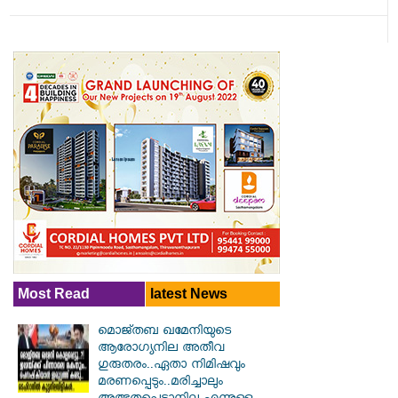
Most Read
latest News
മൊജ്തബ ഖമേനിയുടെ
ആരോഗ്യനില അതീവ
ഗുരുതരം..ഏതാ നിമിഷവും
മരണപ്പെടും..മരിച്ചാലും