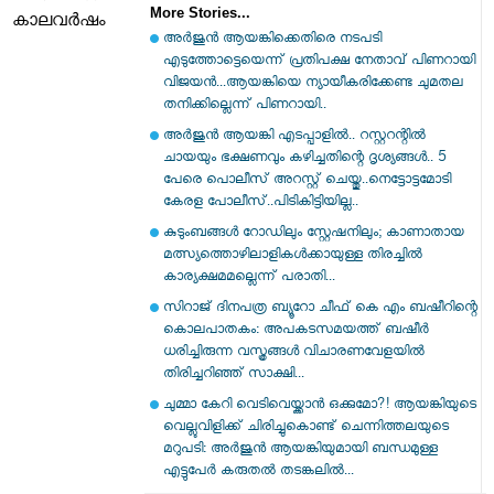
More Stories...
കാലവർഷം
അർജുൻ ആയങ്കിക്കെതിരെ നടപടി
എടുത്തോട്ടെയെന്ന് പ്രതിപക്ഷ നേതാവ് പിണറായി
വിജയൻ...ആയങ്കിയെ ന്യായീകരിക്കേണ്ട ചുമതല
തനിക്കില്ലെന്ന് പിണറായി..
അർജുൻ ആയങ്കി എടപ്പാളിൽ.. റസ്റ്ററന്റിൽ
ചായയും ഭക്ഷണവും കഴിച്ചതിന്റെ ദൃശ്യങ്ങൾ.. 5
പേരെ പൊലീസ് അറസ്റ്റ് ചെയ്തു..നെട്ടോട്ടമോടി
കേരള പോലീസ്..പിടികിട്ടിയില്ല..
കുടുംബങ്ങൾ റോഡിലും സ്റ്റേഷനിലും; കാണാതായ
മത്സ്യത്തൊഴിലാളികൾക്കായുള്ള തിരച്ചിൽ
കാര്യക്ഷമമല്ലെന്ന് പരാതി...
സിറാജ് ദിനപത്ര ബ്യൂറോ ചീഫ് കെ എം ബഷീറിന്റെ
കൊലപാതകം: അപകടസമയത്ത് ബഷീർ
ധരിച്ചിരുന്ന വസ്ത്രങ്ങൾ വിചാരണവേളയിൽ
തിരിച്ചറിഞ്ഞ് സാക്ഷി...
ചുമ്മാ കേറി വെടിവെയ്ക്കാൻ ഒക്കുമോ?! ആയങ്കിയുടെ
വെല്ലുവിളിക്ക് ചിരിച്ചുകൊണ്ട് ചെന്നിത്തലയുടെ
മറുപടി: അർജുൻ ആയങ്കിയുമായി ബന്ധമുള്ള
എട്ടുപേർ കരുതൽ തടങ്കലിൽ...