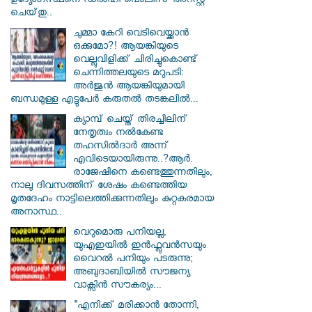
ഉദ്യോഗസ്ഥനെ ഡൽഹി പൊലീസ് അറസ്റ്റ്
ചെയ്‌തു..
ചുമ്മാ കേറി വെടിവെയ്ക്കാൻ
ഒക്കുമോ?! ആയങ്കിയുടെ
വെല്ലുവിളിക്ക് ചിരിച്ചുകൊണ്ട്
ചെന്നിത്തലയുടെ മറുപടി:
അർജുൻ ആയങ്കിയുമായി
ബന്ധമുള്ള എട്ടുപേർ കരുതൽ തടങ്കലിൽ...
ക്യാമ്പ് ചെയ്ത് തിരച്ചിലിന്
നേതൃത്വം നല്‍കേണ്ട
തഹസില്‍ദാര്‍ അന്ന്
എവിടെയായിരുന്നു..?ആര്‍.
രാജേഷിനെ കണ്ടെത്തുന്നതിലും,
നാലു ദിവസത്തിന് ശേഷം കണ്ടെത്തിയ
മൃതദേഹം നാട്ടിലെത്തിക്കുന്നതിലും കുറ്റകരമായ
അനാസ്ഥ..
വെറുമൊരു പനിയല്ല,
യുഎഇയിൽ ഇൻഫ്ലുവൻസയും
വൈറൽ പനിയും പടരുന്നു;
അബുദാബിയിൽ സൗജന്യ
വാക്സിൻ സൗകര്യം...
"എനിക്ക് മരിക്കാൻ തോന്നി,