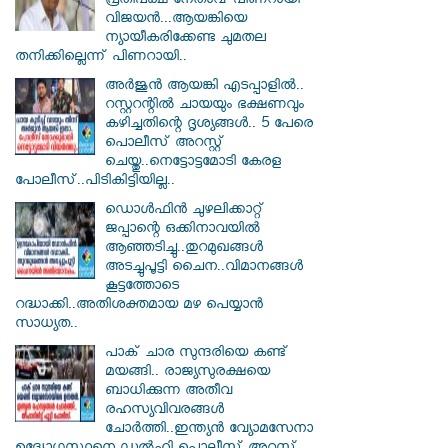
പ്രതിപക്ഷ നേതാവ് പിണറായി
വിജയൻ...ആയങ്കിയെ
ന്യായീകരിക്കേണ്ട ചുമതല
തനിക്കില്ലെന്ന് പിണറായി..
അർജുൻ ആയങ്കി എടപ്പാളിൽ..
റസ്റ്ററന്റിൽ ചായയും ഭക്ഷണവും
കഴിച്ചതിന്റെ ദൃശ്യങ്ങൾ.. 5 പേരെ
പൊലീസ് അറസ്റ്റ്
ചെയ്തു..നെട്ടോട്ടമോടി കേരള
പോലീസ്..പിടികിട്ടിയില്ല..
ഡൊൾഫിൻ ചുഴലിക്കാറ്റ്
ജപ്പാന്റെ ഒക്കിനാവയിൽ
ആഞ്ഞടിച്ചു..തുറമുഖങ്ങൾ
അടച്ചുപൂട്ടി ചൈന..വിമാനങ്ങൾ
കൂട്ടത്തോടെ
റദ്ധാക്കി..അതിശക്തമായ മഴ പെയ്യാൻ
സാധ്യത..
പാക് ചാര സുന്ദരിയെ കണ്ട്
മയങ്ങി.. രാജ്യസുരക്ഷയെ
ബാധിക്കുന്ന അതീവ
രഹസ്യവിവരങ്ങൾ
ചോർത്തി..ഇന്ത്യൻ വ്യോമസേനാ