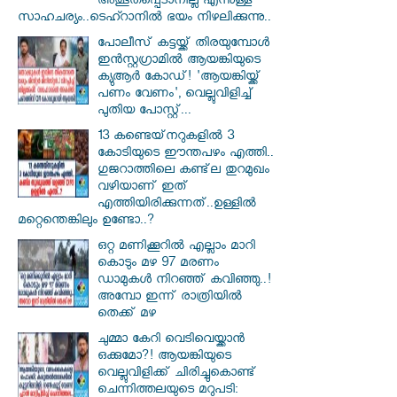
അത്ഭുതപ്പെടാനില്ല എന്നുള്ള
സാഹചര്യം..ടെഹ്റാനിൽ ഭയം നിഴലിക്കുന്നു..
പോലീസ് കട്ടയ്ക്ക് തിരയുമ്പോൾ
ഇൻസ്റ്റഗ്രാമിൽ ആയങ്കിയുടെ
ക്യുആർ കോഡ്! 'ആയങ്കിയ്ക്ക്
പണം വേണം', വെല്ലുവിളിച്ച്
പുതിയ പോസ്റ്റ്...
13 കണ്ടെയ്‌നറുകളിൽ 3
കോടിയുടെ ഈന്തപഴം എത്തി..
ഗുജറാത്തിലെ കണ്ട്‌ല തുറമുഖം
വഴിയാണ് ഇത്
എത്തിയിരിക്കുന്നത്..ഉള്ളിൽ
മറ്റെന്തെങ്കിലും ഉണ്ടോ..?
ഒറ്റ മണിക്കൂറിൽ എല്ലാം മാറി
കൊടും മഴ 97 മരണം
ഡാമുകൾ നിറഞ്ഞ് കവിഞ്ഞു..!
അമ്പോ ഇന്ന് രാത്രിയിൽ
തെക്ക് മഴ
ചുമ്മാ കേറി വെടിവെയ്ക്കാൻ
ഒക്കുമോ?! ആയങ്കിയുടെ
വെല്ലുവിളിക്ക് ചിരിച്ചുകൊണ്ട്
ചെന്നിത്തലയുടെ മറുപടി: