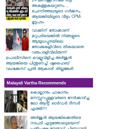
24 മണിക്കൂറിനകം തട്ടി
അകത്തുകയറ്റണം....
ചെന്നിത്തലയുടെ ഗർജനം..
ആയങ്കിയിലൂടെ വീഴും CPM-
മൂടുപടം
വാക്കിന് തോക്കാണ്
മറുപടിയെങ്കിൽ നിങ്ങളുടെ
ആയുധപ്പുരയിലെ
തോക്കുകളിവിടെ തികയാതെ
വരും;ഒളിവിലിരുന്ന്
പൊലീസിനെ വെല്ലുവിളിച്ച അർജുൻ
ആയങ്കിയെ പിന്തുണച്ച് ഷുഹൈബ്
വധക്കേസ് പ്രതി ആകാശ് തില്ലങ്കേരി.
Malayali Vartha Recommends
കൊല്ലാനും ചാകാനും
മനസ്സുറപ്പുള്ളവരുടെ നേർക്കാഴ്ച്ച;
ലോ ആന്റ് ഓർഡർ ടീസർ
എത്തി!!!
അർജുൻ ആയങ്കിക്കെതിരെ
നടപടി എടുത്തോട്ടെയെന്ന്