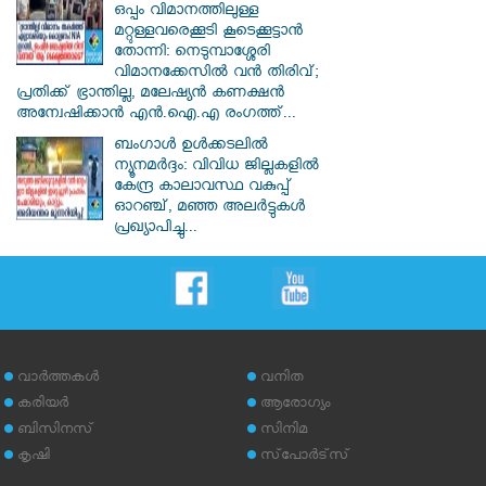
ഒപ്പം വിമാനത്തിലുള്ള
മറ്റുള്ളവരെക്കൂടി കൂടെക്കൂട്ടാൻ
തോന്നി: നെടുമ്പാശ്ശേരി
വിമാനക്കേസിൽ വൻ തിരിവ്;
പ്രതിക്ക് ഭ്രാന്തില്ല, മലേഷ്യൻ കണക്ഷൻ
അന്വേഷിക്കാൻ എൻ.ഐ.എ രംഗത്ത്...
ബംഗാൾ ഉൾക്കടലിൽ
ന്യൂനമർദ്ദം: വിവിധ ജില്ലകളിൽ
കേന്ദ്ര കാലാവസ്ഥ വകുപ്പ്
ഓറഞ്ച്, മഞ്ഞ അലർട്ടുകൾ
പ്രഖ്യാപിച്ചു...
വാര്‍ത്തകള്‍
വനിത
കരിയര്‍
ആരോഗ്യം
ബിസിനസ്
സിനിമ
കൃഷി
സ്‌പോര്‍ട്‌സ്