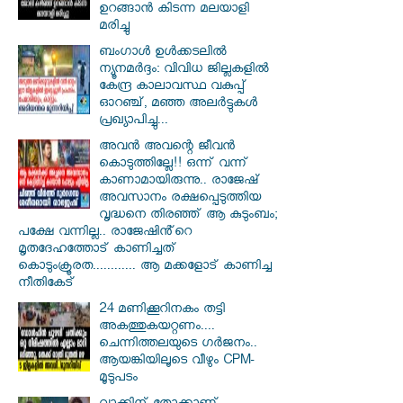
ഉറങ്ങാൻ കിടന്ന മലയാളി
മരിച്ചു
ബംഗാൾ ഉൾക്കടലിൽ
ന്യൂനമർദ്ദം: വിവിധ ജില്ലകളിൽ
കേന്ദ്ര കാലാവസ്ഥ വകുപ്പ്
ഓറഞ്ച്, മഞ്ഞ അലർട്ടുകൾ
പ്രഖ്യാപിച്ചു...
അവൻ അവന്റെ ജീവൻ
കൊടുത്തില്ലേ!! ഒന്ന് വന്ന്
കാണാമായിരുന്നു.. രാജേഷ്
അവസാനം രക്ഷപ്പെടുത്തിയ
വൃദ്ധനെ തിരഞ്ഞ് ആ കുടുംബം;
പക്ഷേ വന്നില്ല.. രാജേഷിൻ്റെ
മൃതദേഹത്തോട് കാണിച്ചത്
കൊടുംക്രൂരത............ ആ മക്കളോട് കാണിച്ച
നീതികേട്
24 മണിക്കൂറിനകം തട്ടി
അകത്തുകയറ്റണം....
ചെന്നിത്തലയുടെ ഗർജനം..
ആയങ്കിയിലൂടെ വീഴും CPM-
മൂടുപടം