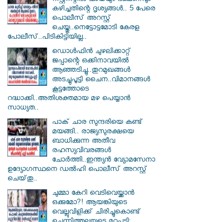
റസ്റ്ററന്റിൽ ചായയും ഭക്ഷണവും
കഴിച്ചതിന്റെ ദൃശ്യങ്ങൾ.. 5 പേരെ
പൊലീസ് അറസ്റ്റ്
ചെയ്തു..നെട്ടോട്ടമോടി കേരള
പോലീസ്..പിടികിട്ടിയില്ല..
ഡൊൾഫിൻ ചുഴലിക്കാറ്റ്
ജപ്പാന്റെ ഒക്കിനാവയിൽ
ആഞ്ഞടിച്ചു..തുറമുഖങ്ങൾ
അടച്ചുപൂട്ടി ചൈന..വിമാനങ്ങൾ
കൂട്ടത്തോടെ
റദ്ധാക്കി..അതിശക്തമായ മഴ പെയ്യാൻ
സാധ്യത..
പാക് ചാര സുന്ദരിയെ കണ്ട്
മയങ്ങി.. രാജ്യസുരക്ഷയെ
ബാധിക്കുന്ന അതീവ
രഹസ്യവിവരങ്ങൾ
ചോർത്തി..ഇന്ത്യൻ വ്യോമസേനാ
ഉദ്യോഗസ്ഥനെ ഡൽഹി പൊലീസ് അറസ്റ്റ്
ചെയ്‌തു..
ചുമ്മാ കേറി വെടിവെയ്ക്കാൻ
ഒക്കുമോ?! ആയങ്കിയുടെ
വെല്ലുവിളിക്ക് ചിരിച്ചുകൊണ്ട്