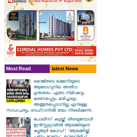
Most Read
latest News
മൊജ്തബ ഖമേനിയുടെ
ആരോഗ്യനില അതീവ
ഗുരുതരം..ഏതാ നിമിഷവും
മരണപ്പെടും..മരിച്ചാലും
അത്ഭുതപ്പെടാനില്ല എന്നുള്ള
സാഹചര്യം..ടെഹ്റാനിൽ ഭയം നിഴലിക്കുന്നു..
പോലീസ് കട്ടയ്ക്ക് തിരയുമ്പോൾ
ഇൻസ്റ്റഗ്രാമിൽ ആയങ്കിയുടെ
ക്യുആർ കോഡ്! 'ആയങ്കിയ്ക്ക്