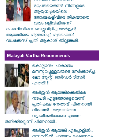
വാക്കിന് തോക്കാണ്
മറുപടിയെങ്കിൽ നിങ്ങളുടെ
ആയുധപ്പുരയിലെ
തോക്കുകളിവിടെ തികയാതെ
വരും;ഒളിവിലിരുന്ന്
പൊലീസിനെ വെല്ലുവിളിച്ച അർജുൻ
ആയങ്കിയെ പിന്തുണച്ച് ഷുഹൈബ്
വധക്കേസ് പ്രതി ആകാശ് തില്ലങ്കേരി.
Malayali Vartha Recommends
കൊല്ലാനും ചാകാനും
മനസ്സുറപ്പുള്ളവരുടെ നേർക്കാഴ്ച്ച;
ലോ ആന്റ് ഓർഡർ ടീസർ
എത്തി!!!
അർജുൻ ആയങ്കിക്കെതിരെ
നടപടി എടുത്തോട്ടെയെന്ന്
പ്രതിപക്ഷ നേതാവ് പിണറായി
വിജയൻ...ആയങ്കിയെ
ന്യായീകരിക്കേണ്ട ചുമതല
തനിക്കില്ലെന്ന് പിണറായി..
അർജുൻ ആയങ്കി എടപ്പാളിൽ..