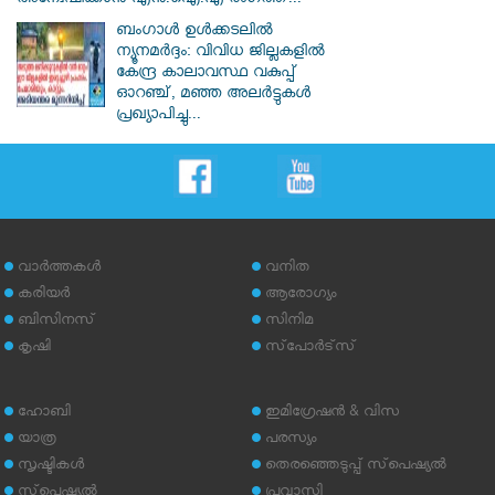
അന്വേഷിക്കാൻ എൻ.ഐ.എ രംഗത്ത്...
ബംഗാൾ ഉൾക്കടലിൽ
ന്യൂനമർദ്ദം: വിവിധ ജില്ലകളിൽ
കേന്ദ്ര കാലാവസ്ഥ വകുപ്പ്
ഓറഞ്ച്, മഞ്ഞ അലർട്ടുകൾ
പ്രഖ്യാപിച്ചു...
വാര്‍ത്തകള്‍
വനിത
കരിയര്‍
ആരോഗ്യം
ബിസിനസ്
സിനിമ
കൃഷി
സ്‌പോര്‍ട്‌സ്
ഹോബി
ഇമിഗ്രേഷന്‍ & വിസ
യാത്ര
പരസ്യം
സൃഷ്ടികള്‍
തെരഞ്ഞെടുപ്പ് സ്‌പെഷ്യല്‍
സ്‌പെഷ്യല്‍
പ്രവാസി