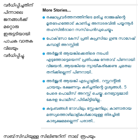
വര്‍ധിപ്പിച്ചതിന്‌
More Stories...
പിന്നാലെ
രക്ഷാപ്രവര്‍ത്തനത്തിനിടെ മരിച്ച രാജേഷിന്റെ
ജനങ്ങള്‍ക്ക്‌
മൃതദേഹത്തോട് കാണിച്ച അനാദരവില്‍ പയ്യന്നൂര്‍
മറ്റൊരു
തഹസില്‍ദാറെ സസ്‌പെന്‍ഡുചെയ്യും
ഇരുട്ടടിയായി
പോക്‌സോ കേസ് പ്രതി കുപ്രസിദ്ധ ഗുണ്ട സാഗേഷ്
പാചക വാതക
കുമ്പാളി അറസ്റ്റില്‍
വിലയും
അർജുൻ ആയങ്കിക്കെതിരെ നടപടി
വര്‍ധിപ്പിച്ചു.
എടുത്തോട്ടെയെന്ന് പ്രതിപക്ഷ നേതാവ് പിണറായി
വിജയൻ...ആയങ്കിയെ ന്യായീകരിക്കേണ്ട ചുമതല
തനിക്കില്ലെന്ന് പിണറായി..
അർജുൻ ആയങ്കി എടപ്പാളിൽ.. റസ്റ്ററന്റിൽ
ചായയും ഭക്ഷണവും കഴിച്ചതിന്റെ ദൃശ്യങ്ങൾ.. 5
പേരെ പൊലീസ് അറസ്റ്റ് ചെയ്തു..നെട്ടോട്ടമോടി
കേരള പോലീസ്..പിടികിട്ടിയില്ല..
കുടുംബങ്ങൾ റോഡിലും സ്റ്റേഷനിലും; കാണാതായ
മത്സ്യത്തൊഴിലാളികൾക്കായുള്ള തിരച്ചിൽ
കാര്യക്ഷമമല്ലെന്ന് പരാതി...
സബ്‌സിഡിയുള്ള സിലിണ്ടറിന് നാല് രൂപയും