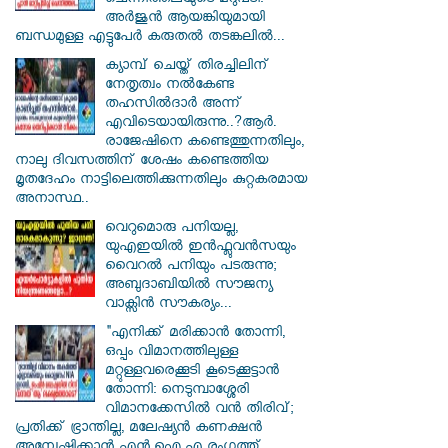
ചെന്നിത്തലയുടെ മറുപടി:
അർജുൻ ആയങ്കിയുമായി
ബന്ധമുള്ള എട്ടുപേർ കരുതൽ തടങ്കലിൽ...
ക്യാമ്പ് ചെയ്ത് തിരച്ചിലിന്
നേതൃത്വം നല്‍കേണ്ട
തഹസില്‍ദാര്‍ അന്ന്
എവിടെയായിരുന്നു..?ആര്‍.
രാജേഷിനെ കണ്ടെത്തുന്നതിലും,
നാലു ദിവസത്തിന് ശേഷം കണ്ടെത്തിയ
മൃതദേഹം നാട്ടിലെത്തിക്കുന്നതിലും കുറ്റകരമായ
അനാസ്ഥ..
വെറുമൊരു പനിയല്ല,
യുഎഇയിൽ ഇൻഫ്ലുവൻസയും
വൈറൽ പനിയും പടരുന്നു;
അബുദാബിയിൽ സൗജന്യ
വാക്സിൻ സൗകര്യം...
"എനിക്ക് മരിക്കാൻ തോന്നി,
ഒപ്പം വിമാനത്തിലുള്ള
മറ്റുള്ളവരെക്കൂടി കൂടെക്കൂട്ടാൻ
തോന്നി: നെടുമ്പാശ്ശേരി
വിമാനക്കേസിൽ വൻ തിരിവ്;
പ്രതിക്ക് ഭ്രാന്തില്ല, മലേഷ്യൻ കണക്ഷൻ