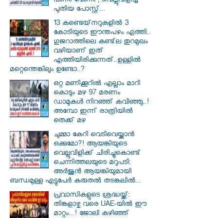
പണം വേണം', വെല്ലുവിളിച്ച്
പുതിയ പോസ്റ്റ്...
13 കണ്ടെയ്‌നറുകളിൽ 3
കോടിയുടെ ഈന്തപഴം എത്തി..
ഗുജറാത്തിലെ കണ്ട്‌ല തുറമുഖം
വഴിയാണ് ഇത്
എത്തിയിരിക്കുന്നത്..ഉള്ളിൽ
മറ്റെന്തെങ്കിലും ഉണ്ടോ..?
ഒറ്റ മണിക്കൂറിൽ എല്ലാം മാറി
കൊടും മഴ 97 മരണം
ഡാമുകൾ നിറഞ്ഞ് കവിഞ്ഞു..!
അമ്പോ ഇന്ന് രാത്രിയിൽ
തെക്ക് മഴ
ചുമ്മാ കേറി വെടിവെയ്ക്കാൻ
ഒക്കുമോ?! ആയങ്കിയുടെ
വെല്ലുവിളിക്ക് ചിരിച്ചുകൊണ്ട്
ചെന്നിത്തലയുടെ മറുപടി:
അർജുൻ ആയങ്കിയുമായി
ബന്ധമുള്ള എട്ടുപേർ കരുതൽ തടങ്കലിൽ...
പ്രവാസികളുടെ ശ്രദ്ധയ്ക്ക്:
തിങ്കളാഴ്ച വരെ UAE-യിൽ ഈ
മാറ്റം...! ജോലി കഴിഞ്ഞ്