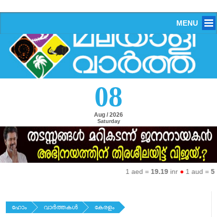
MENU
08
Aug / 2026
Saturday
1 aed =
19.19
inr
●
1 aud =
50.2
ഹോം
വാര്‍ത്തകള്‍
കേരളം