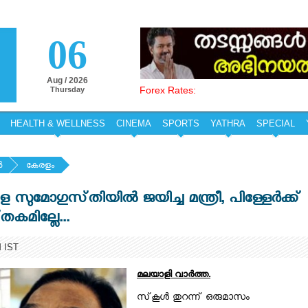
06
Aug / 2026
Forex Rates:
Thursday
HEALTH & WELLNESS
CINEMA
SPORTS
YATHRA
SPECIAL
‍
കേരളം
ുമോഗുസ്‌തിയില്‍ ജയിച്ച മന്ത്രീ, പിള്ളേര്‍ക്ക്‌
‌തകമില്ലേ...
M IST
മലയാളി വാര്‍ത്ത.
സ്‌കൂള്‍ തുറന്ന്‌ ഒരുമാസം