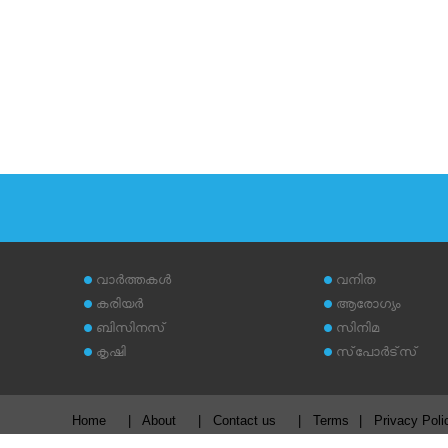
വാര്‍ത്തകള്‍
വനിത
കരിയര്‍
ആരോഗ്യം
ബിസിനസ്
സിനിമ
കൃഷി
സ്‌പോര്‍ട്‌സ്
Home
|
About
|
Contact us
|
Terms
|
Privacy Poli