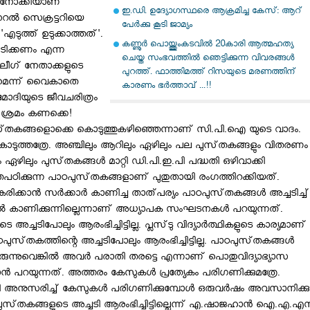
ഖംനോക്കിയാണ്‌
ഇ.ഡി. ഉദ്യോഗസ്ഥരെ ആക്രമിച്ച കേസ്: ആറ്
ല്‍ സെക്രട്ടറിയെ
പേര്‍ക്കു കൂടി ജാമ്യം
എടുത്ത്‌ ഉടുക്കാത്തത്‌'.
കണ്ണൂർ പൊയ്ത്തുംകടവിൽ 20കാരി ആത്മഹത്യ
അടിക്കണം എന്ന
ചെയ്ത സംഭവത്തിൽ ഞെട്ടിക്കുന്ന വിവരങ്ങൾ
ലീഗ്‌ നേതാക്കളുടെ
പുറത്ത്. ഫാത്തിമത്ത് റിസയുടെ മരണത്തിന്
മെന്ന്‌ വൈകാതെ
കാരണം ഭർത്താവ് ...!!
രമോദിയുടെ ജീവചരിത്രം
യ ശ്രമം കണക്കെ!
കങ്ങളൊക്കെ കൊടുത്തുകഴിഞ്ഞെന്നാണ്‌ സി.പി.ഐ യുടെ വാദം.
ൊടുത്തത്രേ. അഞ്ചിലും ആറിലും ഏഴിലും പല പുസ്‌തകങ്ങളും വിതരണം
ും ഏഴിലും പുസ്‌തകങ്ങള്‍ മാറ്റി ഡി.പി.ഇ.പി പദ്ധതി ഒഴിവാക്കി
പഠിക്കുന്ന പാഠപുസ്‌തകങ്ങളാണ്‌ പുതുതായി രംഗത്തിറക്കിയത്‌.
ക്കാന്‍ സര്‍ക്കാര്‍ കാണിച്ച താത്‌പര്യം പാഠപുസ്‌തകങ്ങള്‍ അച്ചടിച്ച്‌
്‍ കാണിക്കുന്നില്ലെന്നാണ്‌ അധ്യാപക സംഘടനകള്‍ പറയുന്നത്‌.
ചടിപോലും ആരംഭിച്ചിട്ടില്ല. പ്ലസ്‌ടു വിദ്യാര്‍ത്ഥികളുടെ കാര്യമാണ്‌
പുസ്‌തകത്തിന്റെ അച്ചടിപോലും ആരംഭിച്ചിട്ടില്ല. പാഠപുസ്‌തകങ്ങള്‍
ാതിരുന്നുവെങ്കില്‍ അവര്‍ പരാതി തരട്ടെ എന്നാണ്‌ പൊതുവിദ്യാഭ്യാസ
‍ പറയുന്നത്‌. അത്തരം കേസുകള്‍ പ്രത്യേകം പരിഗണിക്കുമത്രേ.
രീതി അനുസരിച്ച്‌ കേസുകള്‍ പരിഗണിക്കുമ്പോള്‍ ഒരുവര്‍ഷം അവസാനിക്കു
ഠപുസ്‌തകങ്ങളുടെ അച്ചടി ആരംഭിച്ചിട്ടില്ലെന്ന്‌ എ.ഷാജഹാന്‍ ഐ.എ.എസ