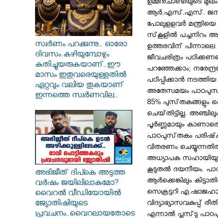
ഉമ്മന്‍ചാണ്ടിയുടെ മു
ആര്‍.എസ്‌.എസ്‌. ജനറ
പോലുളളവര്‍ മന്ത്രിയെ '
സ്‌കൂളില്‍ പച്ചനിറം 
സ്വര്‍ണം പറക്കുന്നു.. ഓരോ
ഉത്തരവിന്‌ പിന്നാലെ 
ദിവസം കഴിയുമ്പോഴും
ജീവചരിത്രം പഠിക്കണ
കുതിച്ചുയരുകയാണ്..ഈ
പറഞ്ഞേക്കാം; നരേന്ദ്
മാസം ഇതുവരെയുള്ളതിൽ
പഠിപ്പിക്കാന്‍ നടത്തി
ഏറ്റവും വലിയ തുകയാണ്
അതേസമയം പാഠപുസ്‌ത
ഇന്നത്തെ സ്വർണവില..
85% പുസ്‌തകങ്ങളും ക
ചെയ്‌തിട്ടില്ല. അഞ്ചില
പൂര്‍ണ്ണമായും കാണാതെ
പാഠപുസ്‌തകം പരിഷ്‌കരി
വിതരണം ചെയ്യുന്നതില
അധ്യാപക സഹായിയുടെ അച്
കൂടുതല്‍ ദയനീയം. പാഠ
അഭിജീത് ദിപ്കെ അടുത്ത
ആര്‍ക്കെങ്കിലും കിട്ട
വർഷം ജയിലിലാകുമോ?
സെക്രട്ടറി എ.ഷാജഹാന്
വൈറൽ വീഡിയോയിൽ
വിദ്യാഭ്യാസവകുപ്പ്‌ 
ജ്യോതിഷിയുടെ
പ്രവചനം..വൈറലായതോടെ
എന്നാല്‍ പ്ലസ്‌ടു പാ