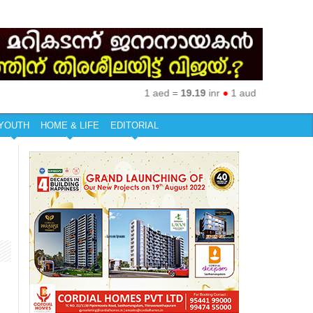
1 aed =
19.19
inr
●
1 aud =
50.27
inr
●
1 e
YOUTH
HOME & LIFE
EDITORIAL