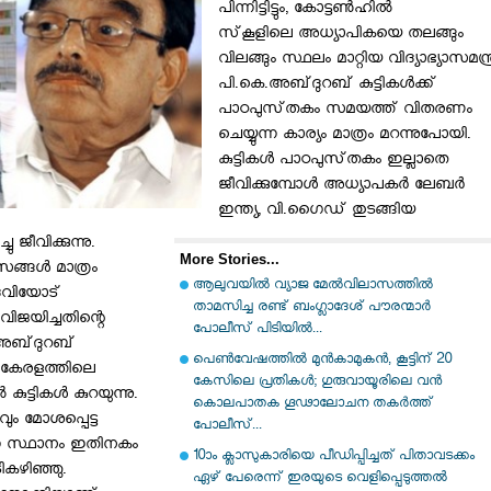
പിന്നിട്ടിട്ടും, കോട്ടണ്‍ഹില്‍
സ്‌കൂളിലെ അധ്യാപികയെ തലങ്ങും
വിലങ്ങും സ്ഥലം മാറ്റിയ വിദ്യാഭ്യാസമന്ത്
പി.കെ.അബ്‌ദുറബ്‌ കുട്ടികള്‍ക്ക്‌
പാഠപുസ്‌തകം സമയത്ത്‌ വിതരണം
ചെയ്യുന്ന കാര്യം മാത്രം മറന്നുപോയി.
കുട്ടികള്‍ പാഠപുസ്‌തകം ഇല്ലാതെ
ജീവിക്കുമ്പോള്‍ അധ്യാപകര്‍ ലേബര്‍
ഇന്ത്യ, വി.ഗൈഡ്‌ തുടങ്ങിയ
ീവിക്കുന്നു.
More Stories...
ങ്ങള്‍ മാത്രം
ആലുവയിൽ വ്യാജ മേൽവിലാസത്തിൽ
േവിയോട്‌
താമസിച്ച രണ്ട് ബംഗ്ലാദേശ് പൗരന്മാർ
വിജയിച്ചതിന്റെ
പോലീസ് പിടിയിൽ...
അബ്‌ദുറബ്‌
പെൺവേഷത്തിൽ മുൻകാമുകൻ, കൂട്ടിന് 20
ല്ല കേരളത്തിലെ
കേസിലെ പ്രതികൾ; ഗുരുവായൂരിലെ വൻ
 കുട്ടികള്‍ കുറയുന്നു.
കൊലപാതക ഗൂഢാലോചന തകർത്ത്
ും മോശപ്പെട്ട
പോലീസ്...
െന്ന സ്ഥാനം ഇതിനകം
10ാം ക്ലാസുകാരിയെ പീഡിപ്പിച്ചത് പിതാവടക്കം
ടികഴിഞ്ഞു.
ഏഴ് പേരെന്ന് ഇരയുടെ വെളിപ്പെടുത്തല്‍