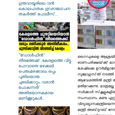
ഗുരുവായൂരിലെ വൻ
കൊലപാതക ഗൂഢാലോചന
തകർത്ത് പോലീസ്...
"ഡോൾഫിൻ"
ഗൈഡുകളെ ആശ്രയിച്ചു ജ
തീരത്തേക്ക്..കേരളത്തെ വിട്ടു
ഓണപരിക്ഷയ്‌ക്ക്‌ മാസ
പോവാതെ മഴക്കലി..
ശേഷിക്കെ ഊര്‍മിളാദ
പെരുംമഴക്കാലം ഒപ്പം
സുമോഗുസ്‌തി നടത്തി 
പുതിയൊരു
ആവേശത്തില്‍ മന്ത്രി 
ചുഴലിക്കാറ്റും..വരാൻ
മതിമറക്കുന്നു. മാത്രമ
പോകുന്നത്
സര്‍ക്കാര്‍ സ്‌കൂളുകളില്‍
അതിഭയാനകമായ
സംസ്ഥാനം കണ്ട ഏറ്റവ
മണിക്കൂറുകൾ..
വിദ്യാഭ്യാസമന്ത്രിയ
മന്ത്രി അബ്‌ദുറബ്‌ നേ