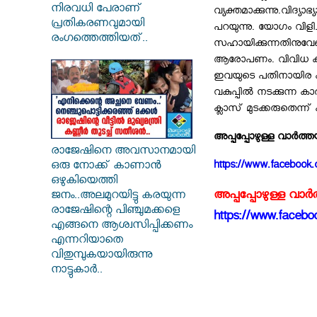
നിരവധി പേരാണ്
വ്യക്തമാക്കുന്നു.വിദ്യാഭ
പ്രതികരണവുമായി
പറയുന്നു. യോഗം വിള
രംഗത്തെത്തിയത്..
സഹായിക്കുന്നതിനുവേണ്
ആരോപണം. വിവിധ കമ്പിനി
ഇവയുടെ പതിനായിര കണക്
വകുപ്പില്‍ നടക്കുന്ന കാ
ക്ലാസ്‌ മുടക്കരുതെന്
അപ്പപ്പോഴുള്ള വാര്‍ത
രാജേഷിനെ അവസാനമായി
https://www.facebook.
ഒരു നോക്ക് കാണാൻ
ഒഴുകിയെത്തി
അപ്പപ്പോഴുള്ള വാര
ജനം..അലമുറയിട്ടു കരയുന്ന
രാജേഷിന്റെ പിഞ്ചുമക്കളെ
https://www.faceboo
എങ്ങനെ ആശ്വസിപ്പിക്കണം
എന്നറിയാതെ
വിതുമ്പുകയായിരുന്നു
നാട്ടുകാർ..