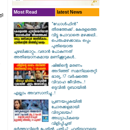
Most Read
latest News
രി
"ഡോൾഫിൻ"
തീരത്തേക്ക്..കേരളത്തെ
വിട്ടു പോവാതെ മഴക്കലി..
പെരുംമഴക്കാലം ഒപ്പം
പുതിയൊരു
ചുഴലിക്കാറ്റും..വരാൻ പോകുന്നത്
അതിഭയാനകമായ മണിക്കൂറുകൾ..
ഷിജിന്റെ മരണം
അറിഞ്ഞ് സമനിലതെറ്റി
ഭാര്യ..!7 വർഷത്തെ
വിവാഹ ജീവിതം..!
ഒടുവിൽ ദുബായിൽ
എല്ലാം അവസാനിച്ചു..!
പ്രണയപ്പകയിൽ
ചോരക്കളമായി
വിദ്യാലയം!
അധ്യാപികയെ
വിളിപ്പിച്ചത്
ഭർത്താവിന്റെ പേരിൽ ചതിച്ച്; ഹരിയാനയെ