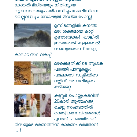
ഭീഷണിയുമായി അര്‍ജുന്‍ ആയങ്കി.
കോടതിവിധിയെയും നീതിന്യായ
വ്യവസ്ഥയെയും പരിഹസിച്ചും പോലീസിനെ
വെല്ലുവിളിച്ചും സോഷ്യൽ മീഡിയ പോസ്റ്റ്...
മൂന്നിടങ്ങളിൽ കനത്ത
മഴ; ശക്തമായ കാറ്റ്
ഉണ്ടായേക്കും!! കടലിൽ
ഇറങ്ങരുത് കള്ളക്കടൽ
സാധ്യതയെന്ന് കേന്ദ്ര
കാലാവസ്ഥ വകുപ്പ്
മഴക്കെടുതിക്കിടെ ആശങ്ക
പരത്തി പാമ്പുകളും;
പാലക്കാട് ഡ്യൂട്ടിക്കിടെ
നഴ്സിന് അണലിയുടെ
കടിയേറ്റു
കണ്ണൂർ പൊയ്ത്തുംകടവിൽ
20കാരി ആത്മഹത്യ
ചെയ്ത സംഭവത്തിൽ
ഞെട്ടിക്കുന്ന വിവരങ്ങൾ
പുറത്ത്. ഫാത്തിമത്ത്
റിസയുടെ മരണത്തിന് കാരണം ഭർത്താവ്
...!!