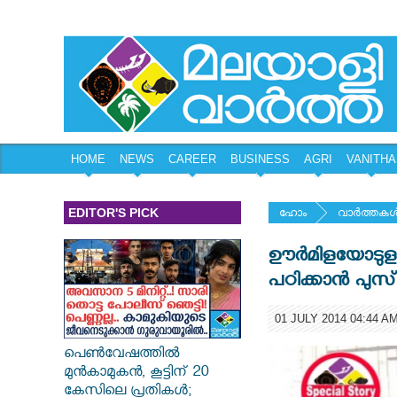
HOME
NEWS
CAREER
BUSINESS
AGRI
VANITHA
EDITOR'S PICK
ഹോം
വാര്‍ത്തകള്
ഊര്‍മിളയോടുളള സ
പഠിക്കാന്‍ പുസ്
01 JULY 2014 04:44 A
പെൺവേഷത്തിൽ
മുൻകാമുകൻ, കൂട്ടിന് 20
കേസിലെ പ്രതികൾ;