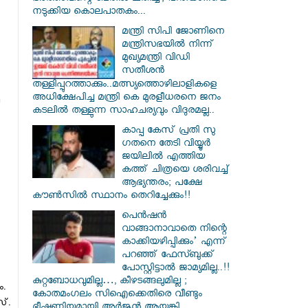
നടുക്കിയ കൊലപാതകം...
മന്ത്രി സിപി ജോണിനെ
മന്ത്രിസഭയില്‍ നിന്ന്
മുഖ്യമന്ത്രി വിഡി
സതീശന്‍
തള്ളിപ്പുറത്താക്കും..മത്സ്യത്തൊഴിലാളികളെ
അധിക്ഷേപിച്ച മന്ത്രി കെ മുരളീധരനെ ജനം
കടലില്‍ തള്ളുന്ന സാഹചര്യവും വിദുരമല്ല..
കാപ്പ കേസ് പ്രതി സു​
ഗതനെ തേടി വിയ്യൂർ
ജയിലിൽ എത്തിയ
കത്ത് ചിത്രയെ ശരിവച്ച്
ആഭ്യന്തരം; പക്ഷേ
കൗൺസിൽ സ്ഥാനം തെറിച്ചേക്കും!!
പെൻഷൻ
വാങ്ങാനാവാതെ നിന്റെ
കാക്കിയഴിപ്പിക്കും’ എന്ന്
പറഞ്ഞ് ഫേസ്ബുക്ക്
പോസ്റ്റിട്ടാൽ ജാമ്യമില്ല..!!
കുറ്റബോധവുമില്ല…, കീഴടങ്ങലുമില്ല ;
ം.
കോതമംഗലം സിഐക്കെതിരെ വീണ്ടും
്‌.