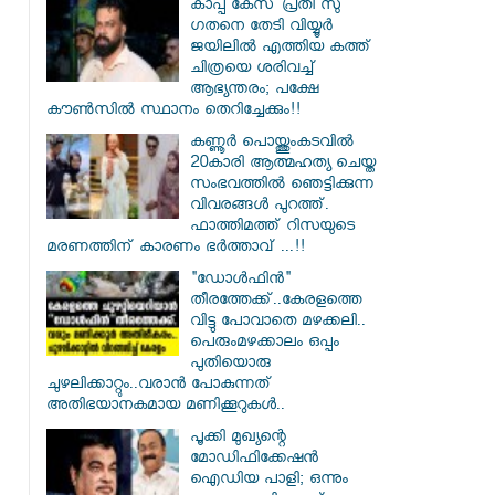
കാപ്പ കേസ് പ്രതി സു​
ഗതനെ തേടി വിയ്യൂർ
ജയിലിൽ എത്തിയ കത്ത്
ചിത്രയെ ശരിവച്ച്
ആഭ്യന്തരം; പക്ഷേ
കൗൺസിൽ സ്ഥാനം തെറിച്ചേക്കും!!
കണ്ണൂർ പൊയ്ത്തുംകടവിൽ
20കാരി ആത്മഹത്യ ചെയ്ത
സംഭവത്തിൽ ഞെട്ടിക്കുന്ന
വിവരങ്ങൾ പുറത്ത്.
ഫാത്തിമത്ത് റിസയുടെ
മരണത്തിന് കാരണം ഭർത്താവ് ...!!
"ഡോൾഫിൻ"
തീരത്തേക്ക്..കേരളത്തെ
വിട്ടു പോവാതെ മഴക്കലി..
പെരുംമഴക്കാലം ഒപ്പം
പുതിയൊരു
ചുഴലിക്കാറ്റും..വരാൻ പോകുന്നത്
അതിഭയാനകമായ മണിക്കൂറുകൾ..
പൂക്കി മുഖ്യന്റെ
മോഡിഫിക്കേഷൻ
ഐഡിയ പാളി; ഒന്നും