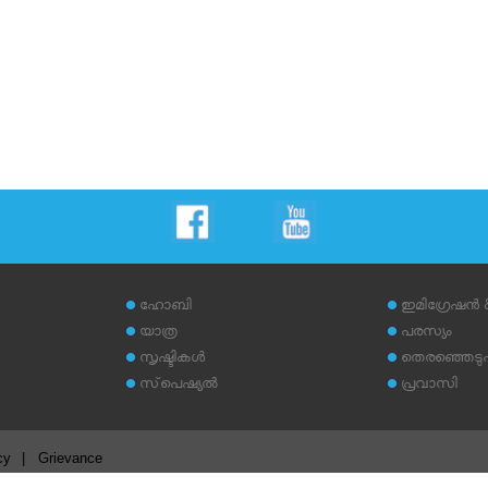
ഹോബി
ഇമിഗ്രേഷന്‍
യാത്ര
പരസ്യം
സൃഷ്ടികള്‍
തെരഞ്ഞെടുപ്പ
സ്‌പെഷ്യല്‍
പ്രവാസി
cy
|
Grievance