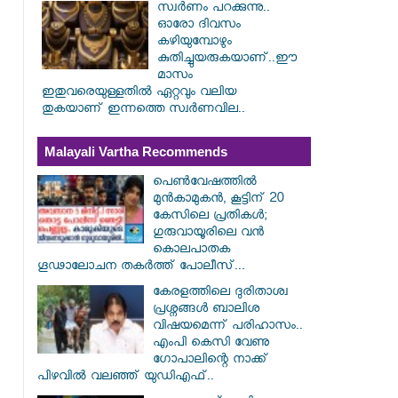
സ്വര്‍ണം പറക്കുന്നു..
ഓരോ ദിവസം
കഴിയുമ്പോഴും
കുതിച്ചുയരുകയാണ്..ഈ
മാസം
ഇതുവരെയുള്ളതിൽ ഏറ്റവും വലിയ
തുകയാണ് ഇന്നത്തെ സ്വർണവില..
Malayali Vartha Recommends
പെൺവേഷത്തിൽ
മുൻകാമുകൻ, കൂട്ടിന് 20
കേസിലെ പ്രതികൾ;
ഗുരുവായൂരിലെ വൻ
കൊലപാതക
ഗൂഢാലോചന തകർത്ത് പോലീസ്...
കേരളത്തിലെ ദുരിതാശ്വ
പ്രശ്നങ്ങൾ ബാലിശ
വിഷയമെന്ന് പരിഹാസം..
എംപി കെസി വേണു​
ഗോപാലിന്റെ നാക്ക്
പിഴവിൽ വലഞ്ഞ് യുഡിഎഫ്..