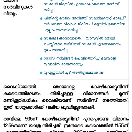
വിമാന
സ്വദേശി ജിദ്ദയിൽ ഹൃദയാഘാതത്തെ തുടർന്ന്
സര്‍വീസുകള്‍
മരിച്ചു
വീണ്ടും
ഷിജിന്റെ മരണം അറിഞ്ഞ് സമനിലതെറ്റി ഭാര്യ..!7
വർഷത്തെ വിവാഹ ജീവിതം..! ഒടുവിൽ ദുബായിൽ
എല്ലാം അവസാനിച്ചു..!
സങ്കടമടക്കാനാവാതെ.... യാമ്പുവിൽ ജോലി
ചെയ്തിരുന്ന തമിഴ്‌നാട് സ്വദേശി ഹൃദയാഘാതം
മൂലം അന്തരിച്ചു...
ഗ്യാസ് സിലിണ്ടര്‍ പൊട്ടിത്തെറിച്ച് മലയാളി
യുവാവിന് ദാരുണാന്ത്യം
യുഎഇയില്‍ ചൂട് അതിരൂക്ഷമാകുന്നു
വൈകിയെത്തി. ഞായറാഴ്ച കോഴിക്കോട്ടുനിന്ന്
കുവൈത്തിലേക്കും തിരിച്ചുമുള്ള വിമാനങ്ങള്‍ മൂന്ന്
മണിക്കൂറിലധികം വൈകിയാണ് സര്‍വീസ് നടത്തിയത്.
ഇത് യാത്രക്കാര്‍ക്ക് വലിയ ബുദ്ധിമുട്ടുണ്ടാക്കി.
രാവിലെ 9:15ന് കോഴിക്കോട്ടുനിന്ന് പുറപ്പെടേണ്ട വിമാനം
12:56നാണ് യാത്ര തിരിച്ചത്. ഇതോടെ കുവൈത്തില്‍ 11:55ന്