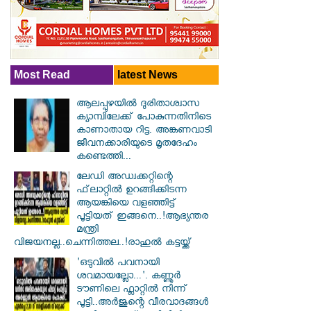
Most Read
latest News
ആലപ്പുഴയിൽ ​ദുരിതാശ്വാസ
ക്യാമ്പിലേക്ക് പോകുന്നതിനിടെ
കാണാതായ റിട്ട. അങ്കണവാടി
ജീവനക്കാരിയുടെ മൃതദേഹം
കണ്ടെത്തി...
ലേഡി അഡ്വക്കറ്റിന്റെ
ഫ്‌ലാറ്റിൽ ഉറങ്ങിക്കിടന്ന
ആയങ്കിയെ വളഞ്ഞിട്ട്
പൂട്ടിയത് ഇങ്ങനെ..!ആഭ്യന്തര
മന്ത്രി
വിജയനല്ല..ചെന്നിത്തല..!രാഹുൽ കട്ടയ്ക്ക്
'ഒടുവിൽ പവനായി
ശവമായല്ലോ...'. കണ്ണൂര്‍
ടൗണിലെ ഫ്ലാറ്റിൽ നിന്ന്
പൂട്ടി..അർജുന്റെ വീരവാദങ്ങൾ