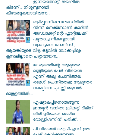
ഇനിയങ്ങോട്ട് ജയിലിൽ
കിടന്ന്.. നിശ്ശബ്ദനായി
കീഴടങ്ങുകയായിരുന്നു..
തളിപ്പറമ്പിലെ ലോഡ്ജിൽ
നിന്ന് നെക്സോൺ കാറിൽ
അഡ്വക്കേറ്റിന്റെ ഫ്ലാറ്റിലേക്ക്;
പഴുതടച്ച നീക്കവുമായി
വളപട്ടണം പോലീസ്;
ആയങ്കിയുടെ വീഴ്ച: ഒടുവിൽ ലോക്കപ്പിലും
കൂസലില്ലാതെ പത്രവായന...
കേരളത്തിന്റെ ആഭ്യന്തര
മന്ത്രിയുടെ പേര് വിജയൻ
എന്ന് അല്ല, ചെന്നിത്തല!
രമേശ് ചെന്നിത്തല; ആഭ്യന്തര
വകുപ്പിനെ പുകഴ്ത്തി രാഹുൽ
മാങ്കൂട്ടത്തിൽ...
ഏഷ്യാകപ്പിനൊരുങ്ങുന്ന
ഇന്ത്യൻ വനിതാ ക്രിക്കറ്റ് ടീമിന്
തിരിച്ചടിയായി ജെമീമ
റോഡ്രിഗസിന് പരിക്ക്...
പി വിജയന്‍ ഐപിഎസ് ഈ