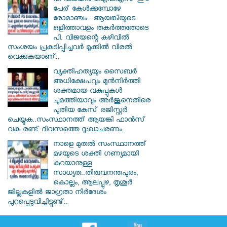
പി വിജയന്‍ ഐപിഎസ് ഈ
പേര് കേൾക്കുമ്പോഴേ
രോമാഞ്ചം...ആയങ്കിയുടെ
ഒളിത്താവളം തകര്‍ത്തതോടെ
പി. വിജയന്റെ കഴിവില്‍
സംശയം പ്രകടിപ്പിച്ചവര്‍ മൂക്കില്‍ വിരല്‍
വെക്കുകയാണ്..
വ്യക്തിഹത്യയും സൈബര്‍
അധിക്ഷേപവും മുന്‍നിര്‍ത്തി
ശക്തമായ വകുപ്പുകള്‍
ചുമത്തിയാവും അർജുനെതിരെ
പുതിയ കേസ് രജിസ്റ്റര്‍
ചെയ്യുക..സംസ്ഥാനത്ത് ആയങ്കി ഫാൻസ്
വക രണ്ട് ദിവസത്തെ ദുഃഖാചരണം..
നാളെ മുതൽ സംസ്ഥാനത്ത്
മഴയുടെ ശക്തി ഗണ്യമായി
കുറയാനുള്ള
സാധ്യത..തിരുവനന്തപുരം,
കൊല്ലം, ആലപ്പുഴ, തൃശൂർ
ജില്ലകളിൽ ജാഗ്രതാ നിർദേശം
പുറപ്പെടുവിച്ചിട്ടുണ്ട്..