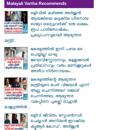
Malayali Vartha Recommends
ഒളിവിൽ കഴിഞ്ഞ അർജുൻ
ആയങ്കിയെ കുടുക്കിയ ധീരനായ
ഓട്ടോ ഡ്രൈവർക്ക് ഒരു ലക്ഷം
രൂപ പാരിതോഷികം;
പ്രഖ്യാപനവുമായി ആഭ്യന്തര
മന്ത്രി...
കേരളത്തിൽ ഇനി പഴയ മഴ
പെയ്യില്ല! ലഘു
മേഘവിസ്ഫോടനവും, കള്ളക്കടൽ
പ്രതിഭാസവും: വരും മണിക്കൂറുകൾ
അതീവ നിർണായകം...
കേരളത്തിന്റെ ആഭ്യന്തര
മന്ത്രിയുടെ പേര് വിജയൻ എന്ന്
അല്ല, ചെന്നിത്തല! രമേശ്
ചെന്നിത്തല; ആഭ്യന്തര
വകുപ്പിനെ പുകഴ്ത്തി രാഹുൽ
മാങ്കൂട്ടത്തിൽ...
ഒളിവ് ജീവിതം സ്പോൺസർ
ചെയ്യാൻ അനിയൻ ഇറക്കിയ
ക്യൂആർ കോഡ്; അർജുൻ