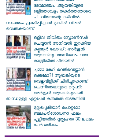
പേര് കേൾക്കുമ്പോഴേ
രോമാഞ്ചം...ആയങ്കിയുടെ
ഒളിത്താവളം തകര്‍ത്തതോടെ
പി. വിജയന്റെ കഴിവില്‍
സംശയം പ്രകടിപ്പിച്ചവര്‍ മൂക്കില്‍ വിരല്‍
വെക്കുകയാണ്..
ഒളിവ് ജീവിതം സ്പോൺസർ
ചെയ്യാൻ അനിയൻ ഇറക്കിയ
ക്യൂആർ കോഡ്; അർജുൻ
ആയങ്കിയും അനിയനും ഒരേ
രാത്രിയിൽ പിടിയിൽ...
ചുമ്മാ കേറി വെടിവെയ്ക്കാൻ
ഒക്കുമോ?! ആയങ്കിയുടെ
വെല്ലുവിളിക്ക് ചിരിച്ചുകൊണ്ട്
ചെന്നിത്തലയുടെ മറുപടി:
അർജുൻ ആയങ്കിയുമായി
ബന്ധമുള്ള എട്ടുപേർ കരുതൽ തടങ്കലിൽ...
മുല്ലപ്പെരിയാര്‍ പൊട്ടുമോ
ബലപരിശോധനാ ഫലം
പൂഴ്ത്തിയതില്‍ ദുരൂഹത 30 ലക്ഷം
പേര്‍ മരിക്കും