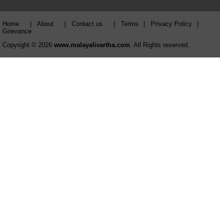
Home
|
About
|
Contact us
|
Terms
|
Privacy Policy
|
Grievance
Copyright © 2026
www.malayalivartha.com
. All Rights reserved.