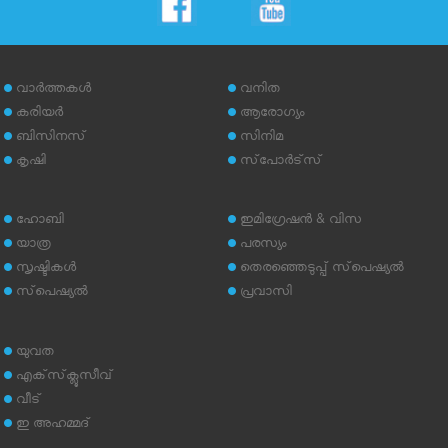
വാര്‍ത്തകള്‍
വനിത
കരിയര്‍
ആരോഗ്യം
ബിസിനസ്
സിനിമ
കൃഷി
സ്‌പോര്‍ട്‌സ്
ഹോബി
ഇമിഗ്രേഷന്‍ & വിസ
യാത്ര
പരസ്യം
സൃഷ്ടികള്‍
തെരഞ്ഞെടുപ്പ് സ്‌പെഷ്യല്‍
സ്‌പെഷ്യല്‍
പ്രവാസി
യുവത
എക്‌സ്‌ക്ലൂസീവ്
വീട്
ഇ അഹമ്മദ്‌