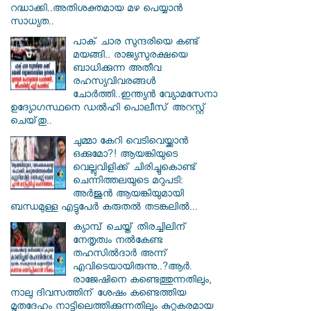
റദ്ധാക്കി..അതിശക്തമായ മഴ പെയ്യാൻ
സാധ്യത..
പാക് ചാര സുന്ദരിയെ കണ്ട്
മയങ്ങി.. രാജ്യസുരക്ഷയെ
ബാധിക്കുന്ന അതീവ
രഹസ്യവിവരങ്ങൾ
ചോർത്തി..ഇന്ത്യൻ വ്യോമസേനാ
ഉദ്യോഗസ്ഥനെ ഡൽഹി പൊലീസ് അറസ്റ്റ്
ചെയ്‌തു..
ചുമ്മാ കേറി വെടിവെയ്ക്കാൻ
ഒക്കുമോ?! ആയങ്കിയുടെ
വെല്ലുവിളിക്ക് ചിരിച്ചുകൊണ്ട്
ചെന്നിത്തലയുടെ മറുപടി:
അർജുൻ ആയങ്കിയുമായി
ബന്ധമുള്ള എട്ടുപേർ കരുതൽ തടങ്കലിൽ...
ക്യാമ്പ് ചെയ്ത് തിരച്ചിലിന്
നേതൃത്വം നല്‍കേണ്ട
തഹസില്‍ദാര്‍ അന്ന്
എവിടെയായിരുന്നു..?ആര്‍.
രാജേഷിനെ കണ്ടെത്തുന്നതിലും,
നാലു ദിവസത്തിന് ശേഷം കണ്ടെത്തിയ
മൃതദേഹം നാട്ടിലെത്തിക്കുന്നതിലും കുറ്റകരമായ