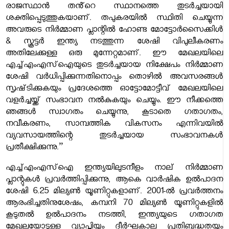
രാജസ്ഥാൻ തൻ്റെ സ്ഥാനത്തെ തുടർച്ചയായി
ശക്തിപ്പെടുത്തുകയാണ്. തപുകരയിൽ സ്ഥിതി ചെയ്യുന്ന
അവരുടെ നിർമ്മാണ പ്ലാന്റിൽ ഹോണ്ട മോട്ടോർസൈക്കിൾ
& സ്കൂട്ടർ ഇന്ത്യ നടത്തുന്ന ശേഷി വിപുലീകരണം
അതിലേക്കുള്ള ഒരു മുന്നേറ്റമാണ്. ഈ മേഖലയിലെ
എച്ച്എംഎസ്‌ഐയുടെ തുടർച്ചയായ നിക്ഷേപം നിർമ്മാണ
ശേഷി വർധിപ്പിക്കുന്നതിനൊപ്പം തൊഴിൽ അവസരങ്ങൾ
സൃഷ്‌ടിക്കുകയും പ്രദേശത്തെ ഓട്ടോമോട്ടീവ് മേഖലയിലെ
വളർച്ചയ്ക്ക് സംഭാവന നൽകുകയും ചെയ്യും. ഈ നീക്കത്തെ
ഞങ്ങൾ സ്വാഗതം ചെയ്യുന്നു, കൂടാതെ ഗതാഗതം,
നവീകരണം, സാമ്പത്തിക വികസനം എന്നിവയിൽ
വ്യവസായത്തിന്റെ തുടർച്ചയായ സംഭാവനകൾ
പ്രതീക്ഷിക്കുന്നു.”
എച്ച്എംഎസ്‌ഐ ഇന്ത്യയിലുടനീളം നാല് നിർമ്മാണ
പ്ലാന്റുകൾ പ്രവർത്തിപ്പിക്കുന്നു, ആകെ വാർഷിക ഉൽപാദന
ശേഷി 6.25 മില്യൺ യൂണിറ്റുകളാണ്. 2001-ൽ പ്രവർത്തനം
ആരംഭിച്ചതിനുശേഷം, കമ്പനി 70 മില്യൺ യൂണിറ്റുകളിൽ
കൂടുതൽ ഉൽപാദനം നടത്തി, ഇന്ത്യയുടെ ഗതാഗത
മേഖലയോടുള്ള വ്യാപ്തിയും ദീർഘകാല പ്രതിബദ്ധതയും