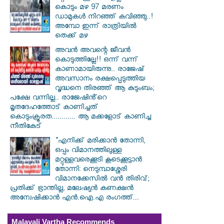
കൊടും മഴ 97 മരണം
ഡാമുകൾ നിറഞ്ഞ് കവിഞ്ഞു..!
അമ്പോ ഇന്ന് രാത്രിയിൽ
തെക്ക് മഴ
അവൻ അവന്റെ ജീവൻ
കൊടുത്തില്ലേ!! ഒന്ന് വന്ന്
കാണാമായിരുന്നു.. രാജേഷ്
അവസാനം രക്ഷപ്പെടുത്തിയ
വൃദ്ധനെ തിരഞ്ഞ് ആ കുടുംബം;
പക്ഷേ വന്നില്ല.. രാജേഷിൻ്റെ
മൃതദേഹത്തോട് കാണിച്ചത്
കൊടുംക്രൂരത............ ആ മക്കളോട് കാണിച്ച
നീതികേട്
"എനിക്ക് മരിക്കാൻ തോന്നി,
ഒപ്പം വിമാനത്തിലുള്ള
മറ്റുള്ളവരെക്കൂടി കൂടെക്കൂട്ടാൻ
തോന്നി: നെടുമ്പാശ്ശേരി
വിമാനക്കേസിൽ വൻ തിരിവ്;
പ്രതിക്ക് ഭ്രാന്തില്ല, മലേഷ്യൻ കണക്ഷൻ
അന്വേഷിക്കാൻ എൻ.ഐ.എ രംഗത്ത്...
Malayali Vartha Recommends