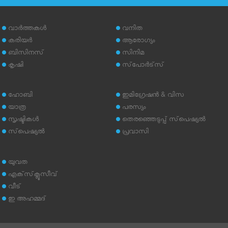
വാര്‍ത്തകള്‍
വനിത
കരിയര്‍
ആരോഗ്യം
ബിസിനസ്
സിനിമ
കൃഷി
സ്‌പോര്‍ട്‌സ്
ഹോബി
ഇമിഗ്രേഷന്‍ & വിസ
യാത്ര
പരസ്യം
സൃഷ്ടികള്‍
തെരഞ്ഞെടുപ്പ് സ്‌പെഷ്യല്‍
സ്‌പെഷ്യല്‍
പ്രവാസി
യുവത
എക്‌സ്‌ക്ലൂസീവ്
വീട്
ഇ അഹമ്മദ്‌