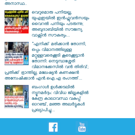
അനാസ്ഥ..
വെറുമൊരു പനിയല്ല,
യുഎഇയിൽ ഇൻഫ്ലുവൻസയും
വൈറൽ പനിയും പടരുന്നു;
അബുദാബിയിൽ സൗജന്യ
വാക്സിൻ സൗകര്യം...
"എനിക്ക് മരിക്കാൻ തോന്നി,
ഒപ്പം വിമാനത്തിലുള്ള
മറ്റുള്ളവരെക്കൂടി കൂടെക്കൂട്ടാൻ
തോന്നി: നെടുമ്പാശ്ശേരി
വിമാനക്കേസിൽ വൻ തിരിവ്;
പ്രതിക്ക് ഭ്രാന്തില്ല, മലേഷ്യൻ കണക്ഷൻ
അന്വേഷിക്കാൻ എൻ.ഐ.എ രംഗത്ത്...
ബംഗാൾ ഉൾക്കടലിൽ
ന്യൂനമർദ്ദം: വിവിധ ജില്ലകളിൽ
കേന്ദ്ര കാലാവസ്ഥ വകുപ്പ്
ഓറഞ്ച്, മഞ്ഞ അലർട്ടുകൾ
പ്രഖ്യാപിച്ചു...