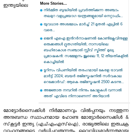
More Stories...
ഇന്ത്യയിലെ
നിർമ്മിത ബുദ്ധിയിൽ പ്രവർത്തിക്കുന്ന അഞ്ചാം
തലമുറ വളപ്രയോഗ യന്ത്രങ്ങളുമായി നെറ്റാഫിം...
യുവധാര അശ്വമേധം മാർച്ച് 21 മുതൽ ഏപ്രിൽ 6
വരെ...
ജെന്‍ എഐ ഇന്‍റര്‍നാഷണല്‍ കോണ്‍ക്ലേവിനുള്ള
ഒരുക്കങ്ങള്‍ ദ്രുതഗതിയില്‍; നാസയിലെ
ബഹിരാകാശ സഞ്ചാരി സ്റ്റീവ് സ്മിത്ത് മുഖ്യ
പ്രഭാഷകന്‍: സമ്മേളനം ജൂലൈ 11, 12 തീയതികളില്‍
കൊച്ചിയില്‍
ടൂറിസം വിപണിയില്‍ തരംഗമായി കേരള ട്രാവല്‍
മാര്‍ട്ട് 2024; ബയര്‍ രജിസ്ട്രേഷനില്‍ സര്‍വകാല
റെക്കോര്‍ഡ്: ആകെ രജിസ്ട്രേഷന്‍ 2500 കടന്നു...
അജ്ഞാത നമ്പറില്‍ നിന്നും കോളുകള്‍ വന്നാല്‍
അത് എവിടെ നിന്നാണെന്ന് അറിയാന്‍
മോട്ടോർസൈക്കിൾ നിർമ്മാണവും വിൽപ്പനയും നടത്തുന്ന
അനുബന്ധ സ്ഥാപനമായ ഹോണ്ട മോട്ടോർസൈക്കിൾ &
സ്‌കൂട്ടർ ഇന്ത്യ (എച്എംഎസ്‌ഐ), രാജ്യത്തിലെ ഇരുചക്ര
വാഹനങ്ങളുടെ വർധിച്ചുവരുന്നതും വൈവിധ്യമാർന്നതുമായ