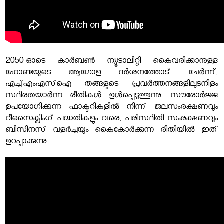
2050-ഓടെ കാർബൺ ന്യൂട്രാലിറ്റി കൈവരിക്കാനുള്ള
ഹോണ്ടയുടെ ആഗോള ദർശനത്തോട് ചേർന്ന്,
എച്ച്എംഎസ്‌ഐ തങ്ങളുടെ പ്രവർത്തനങ്ങളിലുടനീളം
സ്ഥിരതയാർന്ന രീതികൾ ഉൾപ്പെടുത്തുന്നു. സൗരോർജ്ജ
ഉപയോഗിക്കുന്ന ഫാക്ടറികളിൽ നിന്ന് ജലസംരക്ഷണവും
റീസൈക്ലിംഗ് പദ്ധതികളും വരെ, പരിസ്ഥിതി സംരക്ഷണവും
ബിസിനസ് വളർച്ചയും കൈകോർക്കുന്ന രീതിയിൽ ഇത്
ഉറപ്പാക്കുന്നു.