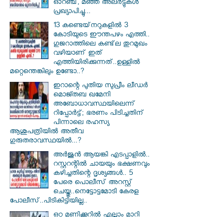
ഓറഞ്ച്, മഞ്ഞ അലർട്ടുകൾ
പ്രഖ്യാപിച്ചു...
13 കണ്ടെയ്‌നറുകളിൽ 3
കോടിയുടെ ഈന്തപഴം എത്തി..
ഗുജറാത്തിലെ കണ്ട്‌ല തുറമുഖം
വഴിയാണ് ഇത്
എത്തിയിരിക്കുന്നത്..ഉള്ളിൽ
മറ്റെന്തെങ്കിലും ഉണ്ടോ..?
ഇറാന്റെ പുതിയ സുപ്രീം ലീഡർ
മൊജ്തബ ഖമേനി
അബോധാവസ്ഥയിലെന്ന്
റിപ്പോർട്ട്; ഭരണം പിടിച്ചതിന്
പിന്നാലെ രഹസ്യ
ആശുപത്രിയിൽ അതീവ
ഗുരുതരാവസ്ഥയിൽ...?
അർജുൻ ആയങ്കി എടപ്പാളിൽ..
റസ്റ്ററന്റിൽ ചായയും ഭക്ഷണവും
കഴിച്ചതിന്റെ ദൃശ്യങ്ങൾ.. 5
പേരെ പൊലീസ് അറസ്റ്റ്
ചെയ്തു..നെട്ടോട്ടമോടി കേരള
പോലീസ്..പിടികിട്ടിയില്ല..
ഒറ്റ മണിക്കൂറിൽ എല്ലാം മാറി