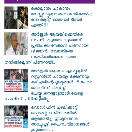
കൊല്ലാനും ചാകാനും
മനസ്സുറപ്പുള്ളവരുടെ നേർക്കാഴ്ച്ച;
ലോ ആന്റ് ഓർഡർ ടീസർ
എത്തി!!!
അർജുൻ ആയങ്കിക്കെതിരെ
നടപടി എടുത്തോട്ടെയെന്ന്
പ്രതിപക്ഷ നേതാവ് പിണറായി
വിജയൻ...ആയങ്കിയെ
ന്യായീകരിക്കേണ്ട ചുമതല
തനിക്കില്ലെന്ന് പിണറായി..
അർജുൻ ആയങ്കി എടപ്പാളിൽ..
റസ്റ്ററന്റിൽ ചായയും ഭക്ഷണവും
കഴിച്ചതിന്റെ ദൃശ്യങ്ങൾ.. 5 പേരെ
പൊലീസ് അറസ്റ്റ്
ചെയ്തു..നെട്ടോട്ടമോടി കേരള
പോലീസ്..പിടികിട്ടിയില്ല..
ഡൊൾഫിൻ ചുഴലിക്കാറ്റ്
ജപ്പാന്റെ ഒക്കിനാവയിൽ
ആഞ്ഞടിച്ചു..തുറമുഖങ്ങൾ
അടച്ചുപൂട്ടി ചൈന..വിമാനങ്ങൾ
കൂട്ടത്തോടെ