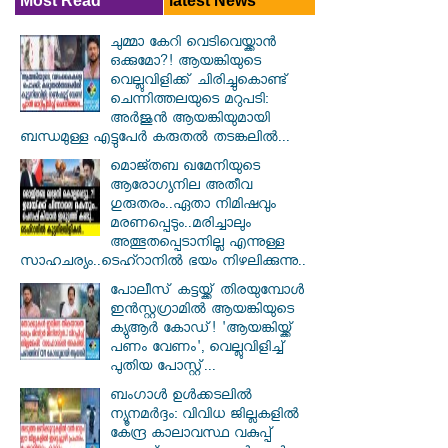
Most Read
latest News
ചുമ്മാ കേറി വെടിവെയ്ക്കാൻ
ഒക്കുമോ?! ആയങ്കിയുടെ
വെല്ലുവിളിക്ക് ചിരിച്ചുകൊണ്ട്
ചെന്നിത്തലയുടെ മറുപടി:
അർജുൻ ആയങ്കിയുമായി
ബന്ധമുള്ള എട്ടുപേർ കരുതൽ തടങ്കലിൽ...
മൊജ്തബ ഖമേനിയുടെ
ആരോഗ്യനില അതീവ
ഗുരുതരം..ഏതാ നിമിഷവും
മരണപ്പെടും..മരിച്ചാലും
അത്ഭുതപ്പെടാനില്ല എന്നുള്ള
സാഹചര്യം..ടെഹ്റാനിൽ ഭയം നിഴലിക്കുന്നു..
പോലീസ് കട്ടയ്ക്ക് തിരയുമ്പോൾ
ഇൻസ്റ്റഗ്രാമിൽ ആയങ്കിയുടെ
ക്യുആർ കോഡ്! 'ആയങ്കിയ്ക്ക്
പണം വേണം', വെല്ലുവിളിച്ച്
പുതിയ പോസ്റ്റ്...
ബംഗാൾ ഉൾക്കടലിൽ
ന്യൂനമർദ്ദം: വിവിധ ജില്ലകളിൽ
കേന്ദ്ര കാലാവസ്ഥ വകുപ്പ്