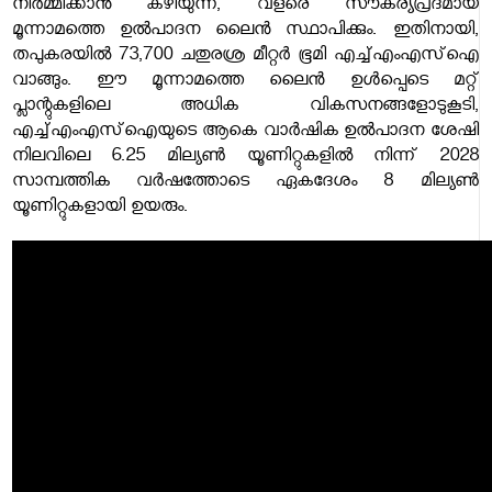
നിർമ്മിക്കാൻ കഴിയുന്ന, വളരെ സൗകര്യപ്രദമായ
മൂന്നാമത്തെ ഉൽപാദന ലൈൻ സ്ഥാപിക്കും. ഇതിനായി,
തപുകരയിൽ 73,700 ചതുരശ്ര മീറ്റർ ഭൂമി എച്ച്എംഎസ്‌ഐ
വാങ്ങും. ഈ മൂന്നാമത്തെ ലൈൻ ഉൾപ്പെടെ മറ്റ്
പ്ലാന്റുകളിലെ അധിക വികസനങ്ങളോടുകൂടി,
എച്ച്എംഎസ്‌ഐയുടെ ആകെ വാർഷിക ഉൽപാദന ശേഷി
നിലവിലെ 6.25 മില്യൺ യൂണിറ്റുകളിൽ നിന്ന് 2028
സാമ്പത്തിക വർഷത്തോടെ ഏകദേശം 8 മില്യൺ
യൂണിറ്റുകളായി ഉയരും.