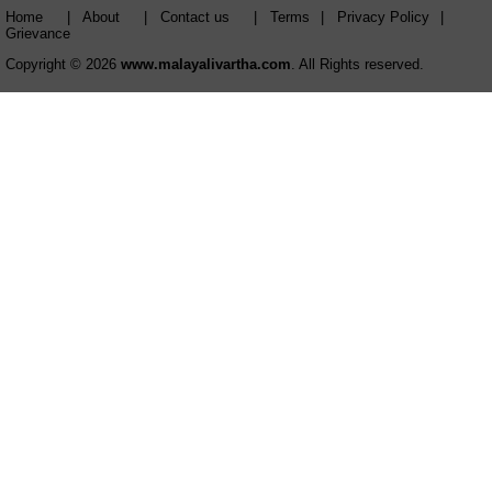
Home
|
About
|
Contact us
|
Terms
|
Privacy Policy
|
Grievance
Copyright © 2026
www.malayalivartha.com
. All Rights reserved.