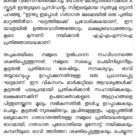
ശേഷി വികസനത്തെക്കുറിച്ച് ഹോണ്ട മോട്ടോർസൈക്കിൾ &
സ്കൂട്ടർ ഇന്ത്യയുടെ പ്രസിഡന്റും സിഇഒയുമായ സുത്സുമു ഒട്ടാനി
പറഞ്ഞു, “ഇന്ത്യ ഇപ്പോൾ ഗതാഗത മേഖലയിൽ ഒരു പുതിയ
മാറ്റത്തിൻ്റെ ഘട്ടത്തിലേക്ക് പ്രവേശിക്കുകയാണ്, ഈ
യാത്രയിൽ ഉത്തരവാദിത്തത്തോടും ലക്ഷ്യബോധത്തോടും
കൂടെ മുന്നണി നയിക്കാൻ എച്ച്എംഎസ്‌ഐ
പ്രതിജ്ഞാബദ്ധമാണ്.
തപുകരയിലെ നമ്മുടെ ഉൽപാദന സംവിധാനത്തെ
ശക്തിപ്പെടുത്തുന്നത്, നമ്മുടെ സപ്ലൈ ചെയിനിലുടനീളം
കൂടുതൽ പ്രതിരോധ ശേഷിയും, സൗകര്യവും, ഭാവി
തയ്യാറെടുപ്പും ഉറപ്പാക്കുന്നതിനുള്ള ഒരു പ്രധാനപ്പെട്ട
ഘട്ടമാണ്. ഈ വികസനം മാർക്കറ്റിലെ ആവശ്യങ്ങൾക്ക്
കൂടുതൽ ഫലപ്രദമായി പ്രതികരിക്കാൻ സഹായിക്കുകയും,
ലക്ഷക്കണക്കിന് ഉപഭോക്താക്കളുടെ ആഗ്രഹങ്ങളെ
പിന്തുണയ്ക്കുന്ന മൂല്യം നൽകുന്നതിൽ തുടർച്ച ഉറപ്പാക്കുകയും
ചെയ്യും. കൂടുതൽ സുരക്ഷിതവും, ശുചിത്വമുള്ളതും, എളുപ്പത്തിൽ
ലഭ്യമാകുന്ന ഗതാഗതത്തിനുള്ള നമ്മുടെ പ്രതിബദ്ധതയുടെ
ഭാഗമായി, ഗതാഗത പുരോഗതിയെ മുന്നോട്ട് നയിക്കുകയും
കമ്പനിയുടെ ഭാവി അടിത്തറ ശക്തിപ്പെടുത്തുകയും ചെയ്യുന്ന