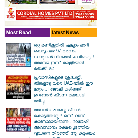
Most Read
latest News
ഒറ്റ മണിക്കൂറിൽ എല്ലാം മാറി
കൊടും മഴ 97 മരണം
ഡാമുകൾ നിറഞ്ഞ് കവിഞ്ഞു..!
അമ്പോ ഇന്ന് രാത്രിയിൽ
തെക്ക് മഴ
പ്രവാസികളുടെ ശ്രദ്ധയ്ക്ക്:
തിങ്കളാഴ്ച വരെ UAE-യിൽ ഈ
മാറ്റം...! ജോലി കഴിഞ്ഞ്
ഉറങ്ങാൻ കിടന്ന മലയാളി
മരിച്ചു
അവൻ അവന്റെ ജീവൻ
കൊടുത്തില്ലേ!! ഒന്ന് വന്ന്
കാണാമായിരുന്നു.. രാജേഷ്
അവസാനം രക്ഷപ്പെടുത്തിയ
വൃദ്ധനെ തിരഞ്ഞ് ആ കുടുംബം;