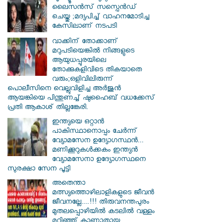
ലൈസൻസ് സസ്പെൻഡ്
ചെയ്തു ;മദ്യപിച്ച് വാഹനമോടിച്ച
കേസിലാണ് നടപടി
വാക്കിന് തോക്കാണ്
മറുപടിയെങ്കിൽ നിങ്ങളുടെ
ആയുധപ്പുരയിലെ
തോക്കുകളിവിടെ തികയാതെ
വരും;ഒളിവിലിരുന്ന്
പൊലീസിനെ വെല്ലുവിളിച്ച അർജുൻ
ആയങ്കിയെ പിന്തുണച്ച് ഷുഹൈബ് വധക്കേസ്
പ്രതി ആകാശ് തില്ലങ്കേരി.
ഇന്ത്യയെ ഒറ്റാൻ
പാകിസ്ഥാനൊപ്പം ചേർന്ന്
വ്യോമസേന ഉദ്യോ​ഗസ്ഥൻ...
മണിക്കൂറുകൾക്കകം ഇന്ത്യൻ
വ്യോമസേനാ ഉദ്യോഗസ്ഥനെ
സുരക്ഷാ സേന പൂട്ടി
അതെന്താ
മത്സ്യത്തൊഴിലാളികളുടെ ജീവൻ
ജീവനല്ലേ....!!! തിരുവനന്തപുരം
മുതലപ്പൊഴിയില്‍ കടലില്‍ വള്ളം
മറിഞ്ഞ് കാണാതായ