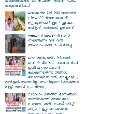
തീരുമാനത്തിലേക്ക് സംഗീത സ്വർണലിംഗം..
അടുത്ത നീക്കം!
സെക്കൻഡിൽ 200 ഘനയടി
വീതം 120 ദിവസത്തേക്ക്;
മുല്ലപ്പെരിയാർ ഇന്ന് തുറക്കും..
തമിഴ്നാട് സർക്കാർ ഉത്തരവ്
കെഎസ്ആര്‍ടിസി ബസ്
നിയന്ത്രണം വിട്ട് വൻ
അപകടം. രണ്ട് പേർ മരിച്ചു.
ധൈര്യമുണ്ടേൽ പിടിക്കാൻ
പൊലീസിനോട് പറഞ്ഞവർക്ക്
ഇനി എന്താ വരാൻ
പോകുന്നതെന്നു നിങ്ങൾ
നോക്കിയാൽ മതി; വെല്ലുവിളിച്ച
അർജുൻ ആയങ്കിയ്ക്ക് മറുപടിയുമായി ആഭ്യന്തര
മന്ത്രി രമേശ് ചെന്നിത്തല
വിവാഹം കഴിഞ്ഞ് മാസങ്ങൾ
അതിനകത്ത് അയാളുടെ
സ്വഭാവം മാറി.. ലഹരിയടിച്ച്
കിറുങ്ങി കൂട്ടുകാരുമൊത്ത്..