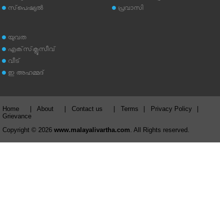
സ്‌പെഷ്യല്‍
പ്രവാസി
യുവത
എക്‌സ്‌ക്ലൂസീവ്
വീട്
ഇ അഹമ്മദ്‌
Home
|
About
|
Contact us
|
Terms
|
Privacy Policy
|
Grievance
Copyright © 2026
www.malayalivartha.com
. All Rights reserved.