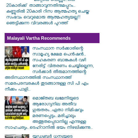
മറ്റൊരു പെണ്ണും..ഒരു
20കാരിക്ക് താങ്ങാവുന്നതിനുമപ്പുറം..
കണ്ണൂരിൽ 20കാരി റിസ ആത്മഹത്യ ചെയ്ത
സംഭവം വെറുമൊരു ആത്മഹത്യയല്ല!!
ഞെട്ടിക്കുന്ന വിവരങ്ങൾ പുറത്ത്
Malayali Vartha Recommends
സംസ്ഥാന സർ‌ക്കാരിന്റെ
സാമൂഹ്യ ക്ഷേമ പെൻഷൻ..
സഹകരണ ബാങ്കുകൾ വഴി
നേരിട്ട് വിതരണം ചെയ്യില്ലെന്ന,
സർക്കാർ തീരുമാനത്തിന്റെ
അടിസ്ഥാനത്തിൽ സംസ്ഥാനത്ത്
സമരപരമ്പരകൾ തുടങ്ങാനുള്ള സി പി എം
നീക്കം പാളി..
മൊജ്തബ ഖമേനിയുടെ
ആരോഗ്യനില അതീവ
ഗുരുതരം..ഏതാ നിമിഷവും
മരണപ്പെടും..മരിച്ചാലും
അത്ഭുതപ്പെടാനില്ല എന്നുള്ള
സാഹചര്യം..ടെഹ്റാനിൽ ഭയം നിഴലിക്കുന്നു..
യൂഡ്യൂബർ ധന്യയുടെ