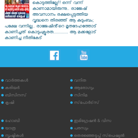
കൊടുത്തില്ലേ!! ഒന്ന് വന്ന്
കാണാമായിരുന്നു.. രാജേഷ്
അവസാനം രക്ഷപ്പെടുത്തിയ
വൃദ്ധനെ തിരഞ്ഞ് ആ കുടുംബം;
പക്ഷേ വന്നില്ല.. രാജേഷിൻ്റെ മൃതദേഹത്തോട്
കാണിച്ചത് കൊടുംക്രൂരത............ ആ മക്കളോട്
കാണിച്ച നീതികേട്
വാര്‍ത്തകള്‍
വനിത
കരിയര്‍
ആരോഗ്യം
ബിസിനസ്
സിനിമ
കൃഷി
സ്‌പോര്‍ട്‌സ്
ഹോബി
ഇമിഗ്രേഷന്‍ & വിസ
യാത്ര
പരസ്യം
സൃഷ്ടികള്‍
തെരഞ്ഞെടുപ്പ് സ്‌പെഷ്യല്‍