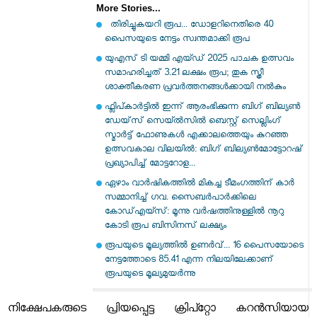
More Stories...
തിരിച്ചുകയറി രൂപ... ഡോളറിനെതിരെ 40
പൈസയുടെ നേട്ടം സ്വന്തമാക്കി രൂപ
യുഎസ് ടി യമ്മി എയ്ഡ് 2025 പാചക ഉത്സവം
സമാഹരിച്ചത് 3.21 ലക്ഷം രൂപ; തുക സ്ത്രീ
ശാക്തീകരണ പ്രവർത്തനങ്ങൾക്കായി നൽകും
ഫ്ലിപ്കാർട്ടിൽ ഇന്ന് ആരംഭിക്കുന്ന ബിഗ് ബില്യൺ
ഡേയ്‌സ് സെയ്ൽസിൽ ബെസ്റ്റ് സെല്ലിംഗ്
സ്മാർട്ട് ഫോണുകൾ എക്കാലത്തെയും കുറഞ്ഞ
ഉത്സവകാല വിലയിൽ: ബിഗ് ബില്യൺമോട്ടോറഷ്
പ്രഖ്യാപിച്ച് മോട്ടറോള...
ഏഴാം വാര്‍ഷികത്തില്‍ മികച്ച ടീമംഗത്തിന് കാര്‍
സമ്മാനിച്ച് ഗവ. സൈബർപാർക്കിലെ
കോഡ്എയ്സ്: മൂന്നു വര്‍ഷത്തിനുള്ളില്‍ നൂറു
കോടി രൂപ ബിസിനസ് ലക്ഷ്യം
രൂപയുടെ മൂല്യത്തില്‍ ഉണര്‍വ്... 16 പൈസയോടെ
നേട്ടത്തോടെ 85.41 എന്ന നിലയിലേക്കാണ്
രൂപയുടെ മൂല്യമുയര്‍ന്നു
നിക്ഷേപകരുടെ പ്രിയപ്പെട്ട ക്രിപ്റ്റോ കറൻസിയായ