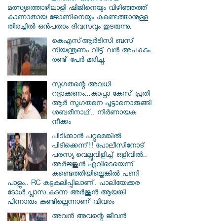
മത്സ്യത്തൊഴിലാളി ഷിജിനെയും വിഴിഞ്ഞത്ത്
കാണാതായ ജോണിനെയും കണ്ടെത്താനുള്ള
തിരച്ചില്‍ ഒന്‍പതാം ദിവസവും തുടരുന്നു.
കെഎസ്ആര്‍ടിസി ബസ്
നിയന്ത്രണം വിട്ട് വൻ അപകടം.
രണ്ട് പേർ മരിച്ചു.
സു​ഗതന്റെ അവധി
റദ്ദാക്കണം...കാപ്പാ കേസ് പ്രതി
ആർ സു​ഗതനെ പൂട്ടാനൊരുങ്ങി
ശബരീനാഥ്.. നിർണായക
നീക്കം
പിടിക്കാൻ പറ്റുമെങ്കിൽ
പിടിക്കെന്ന്!! പോലീസിനോട്
പരസ്യ വെല്ലുവിളിച്ച് ഒളിവിൽ..
അർജ്ജുൻ എവിടെയെന്ന്
കണ്ടെത്തിയില്ലെങ്കിൽ പണി
പാളും.. RC കട്ടകലിപ്പിലാണ്. പാലിയേക്കര
ടോൾ പ്ലാസ കടന്ന അർജുൻ ആയങ്കി
പിന്നാരും കണ്ടില്ലെന്നാണ് വിവരം
അവൻ അവന്റെ ജീവൻ