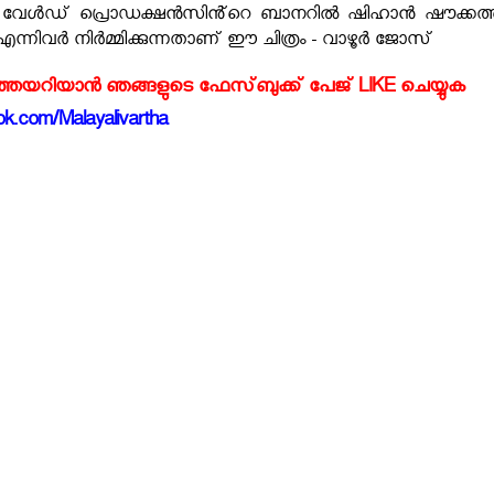
 വേൾഡ് പ്രൊഡക്ഷൻസിൻ്റെ ബാനറിൽ ഷിഹാൻ ഷൗക്കത്ത
ന്നിവർ നിർമ്മിക്കുന്നതാണ് ഈ ചിത്രം -
വാഴൂർ ജോസ്
്‍ത്തയറിയാന്‍ ഞങ്ങളുടെ ഫേസ്‌ബുക്ക്‌ പേജ് LIKE ചെയ്യുക
k.com/Malayalivartha