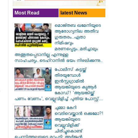
Most Read
latest News
മൊജ്തബ ഖമേനിയുടെ
ആരോഗ്യനില അതീവ
ഗുരുതരം..ഏതാ
നിമിഷവും
മരണപ്പെടും..മരിച്ചാലും
അത്ഭുതപ്പെടാനില്ല എന്നുള്ള
സാഹചര്യം..ടെഹ്റാനിൽ ഭയം നിഴലിക്കുന്നു..
പോലീസ് കട്ടയ്ക്ക്
തിരയുമ്പോൾ
ഇൻസ്റ്റഗ്രാമിൽ
ആയങ്കിയുടെ ക്യുആർ
കോഡ്! 'ആയങ്കിയ്ക്ക്
പണം വേണം', വെല്ലുവിളിച്ച് പുതിയ പോസ്റ്റ്...
ചുമ്മാ കേറി
വെടിവെയ്ക്കാൻ ഒക്കുമോ?!
ആയങ്കിയുടെ
വെല്ലുവിളിക്ക്
ചിരിച്ചുകൊണ്ട്
ചെന്നിത്തലയുടെ മറുപടി: അർജുൻ