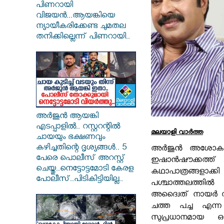
പിണറായി
വിജയൻ...ആയങ്കിയെ
ന്യായീകരിക്കേണ്ട ചുമതല
തനിക്കില്ലെന്ന് പിണറായി..
അർജുൻ ആയങ്കി
എടപ്പാളിൽ.. റസ്റ്ററന്റിൽ
മലയാളി വാര്‍ത്ത
ചായയും ഭക്ഷണവും
കഴിച്ചതിന്റെ ദൃശ്യങ്ങൾ.. 5
അർജുൻ അശോകൻ,
പേരെ പൊലീസ് അറസ്റ്റ്
ഇഷാൻഷൗക്കത്ത് 
ചെയ്തു..നെട്ടോട്ടമോടി കേരള
കഥാപാത്രങ്ങളാ
പോലീസ്..പിടികിട്ടിയില്ല..
പശ്ചാത്തലത
അദ്വൈത് നായർ സം
ചത്ത പച്ച
എന്ന 
സുപ്രധാനമായ ഒ