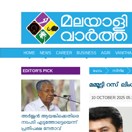
HOME
NEWS
CAREER
BUSINESS
AGRI
VANITHA
EDITOR'S PICK
ഹോം
സിനിമ
മമ്മൂട്ടി റസ് ല
10 OCTOBER 2025 05:
അർജുൻ ആയങ്കിക്കെതിരെ
നടപടി എടുത്തോട്ടെയെന്ന്
പ്രതിപക്ഷ നേതാവ്