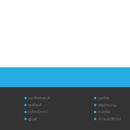
വാര്‍ത്തകള്‍
വനിത
കരിയര്‍
ആരോഗ്യം
ബിസിനസ്
സിനിമ
കൃഷി
സ്‌പോര്‍ട്‌സ്