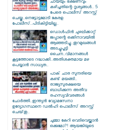
ചായയും ഭക്ഷണവും
കഴിച്ചതിന്റെ ദൃശ്യങ്ങൾ.. 5
പേരെ പൊലീസ് അറസ്റ്റ്
ചെയ്തു..നെട്ടോട്ടമോടി കേരള
പോലീസ്..പിടികിട്ടിയില്ല..
ഡൊൾഫിൻ ചുഴലിക്കാറ്റ്
ജപ്പാന്റെ ഒക്കിനാവയിൽ
ആഞ്ഞടിച്ചു..തുറമുഖങ്ങൾ
അടച്ചുപൂട്ടി
ചൈന..വിമാനങ്ങൾ
കൂട്ടത്തോടെ റദ്ധാക്കി..അതിശക്തമായ മഴ
പെയ്യാൻ സാധ്യത..
പാക് ചാര സുന്ദരിയെ
കണ്ട് മയങ്ങി..
രാജ്യസുരക്ഷയെ
ബാധിക്കുന്ന അതീവ
രഹസ്യവിവരങ്ങൾ
ചോർത്തി..ഇന്ത്യൻ വ്യോമസേനാ
ഉദ്യോഗസ്ഥനെ ഡൽഹി പൊലീസ് അറസ്റ്റ്
ചെയ്‌തു..
ചുമ്മാ കേറി വെടിവെയ്ക്കാൻ
ഒക്കുമോ?! ആയങ്കിയുടെ