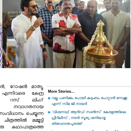
 റോഷൻ മാത്യു,
More Stories...
എന്നിവരെ കേന്ദ്ര
വല്ല പണിക്കും പോയി കുടുംബം പോറ്റാന്‍ നോക്കൂ
ക്കി റസ് ലിംഗ്
എന്ന് സീമ ജി നായര്‍
്തിൽ
നവാഗതനായ
'വിശ്വനാഥ് ആന്‍ഡ് സണ്‍സ്' കേരളത്തിലെ
വിധാനം ചെയ്യുന്ന
പ്രീറിലീസ് ; നടന്‍ സൂര്യ ശനിയാഴ്ച
ചിത്രത്തിൽ മമ്മൂട്ടി
തിരുവനന്തപുരത്ത്
രു കഥാപാത്രത്തെ