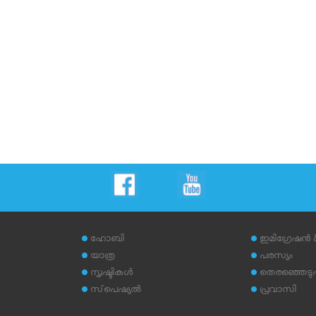
ഹോബി
ഇമിഗ്രേഷന്‍
യാത്ര
പരസ്യം
സൃഷ്ടികള്‍
തെരഞ്ഞെടുപ്പ
സ്‌പെഷ്യല്‍
പ്രവാസി