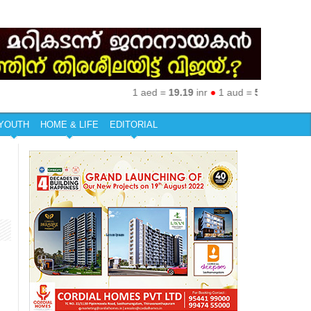
1 aed =
19.19
inr
●
1 aud =
50.27
inr
●
1 eur
YOUTH
HOME & LIFE
EDITORIAL