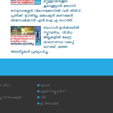
മറ്റുള്ളവരെക്കൂടി
കൂടെക്കൂട്ടാൻ തോന്നി:
നെടുമ്പാശ്ശേരി വിമാനക്കേസിൽ വൻ തിരിവ്;
പ്രതിക്ക് ഭ്രാന്തില്ല, മലേഷ്യൻ കണക്ഷൻ
അന്വേഷിക്കാൻ എൻ.ഐ.എ രംഗത്ത്...
ബംഗാൾ ഉൾക്കടലിൽ
ന്യൂനമർദ്ദം: വിവിധ
ജില്ലകളിൽ കേന്ദ്ര
കാലാവസ്ഥ വകുപ്പ്
ഓറഞ്ച്, മഞ്ഞ
അലർട്ടുകൾ പ്രഖ്യാപിച്ചു...
 & വിസ
യുവത
എക്‌സ്‌ക്ലൂസീവ്
് സ്‌പെഷ്യല്‍
വീട്
ഇ അഹമ്മദ്‌