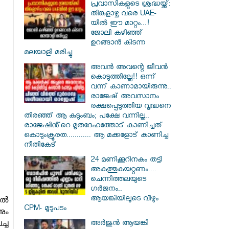
പ്രവാസികളുടെ ശ്രദ്ധയ്ക്ക്:
തിങ്കളാഴ്ച വരെ UAE-
യിൽ ഈ മാറ്റം...!
ജോലി കഴിഞ്ഞ്
ഉറങ്ങാൻ കിടന്ന
മലയാളി മരിച്ചു
അവൻ അവന്റെ ജീവൻ
കൊടുത്തില്ലേ!! ഒന്ന്
വന്ന് കാണാമായിരുന്നു..
രാജേഷ് അവസാനം
രക്ഷപ്പെടുത്തിയ വൃദ്ധനെ
തിരഞ്ഞ് ആ കുടുംബം; പക്ഷേ വന്നില്ല..
രാജേഷിൻ്റെ മൃതദേഹത്തോട് കാണിച്ചത്
കൊടുംക്രൂരത............ ആ മക്കളോട് കാണിച്ച
നീതികേട്
24 മണിക്കൂറിനകം തട്ടി
അകത്തുകയറ്റണം....
ചെന്നിത്തലയുടെ
ഗർജനം..
ആയങ്കിയിലൂടെ വീഴും
ിൽ
CPM- മൂടുപടം
ും
അർജുൻ ആയങ്കി
്ച