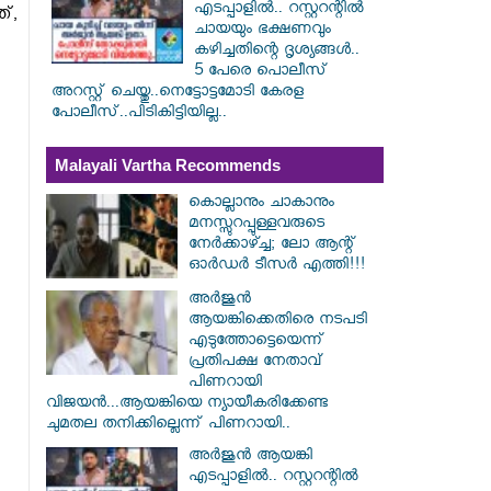
എടപ്പാളിൽ.. റസ്റ്ററന്റിൽ
്,
ചായയും ഭക്ഷണവും
കഴിച്ചതിന്റെ ദൃശ്യങ്ങൾ..
5 പേരെ പൊലീസ്
അറസ്റ്റ് ചെയ്തു..നെട്ടോട്ടമോടി കേരള
പോലീസ്..പിടികിട്ടിയില്ല..
Malayali Vartha Recommends
കൊല്ലാനും ചാകാനും
മനസ്സുറപ്പുള്ളവരുടെ
നേർക്കാഴ്ച്ച; ലോ ആന്റ്
ഓർഡർ ടീസർ എത്തി!!!
അർജുൻ
ആയങ്കിക്കെതിരെ നടപടി
എടുത്തോട്ടെയെന്ന്
പ്രതിപക്ഷ നേതാവ്
പിണറായി
വിജയൻ...ആയങ്കിയെ ന്യായീകരിക്കേണ്ട
ചുമതല തനിക്കില്ലെന്ന് പിണറായി..
അർജുൻ ആയങ്കി
എടപ്പാളിൽ.. റസ്റ്ററന്റിൽ