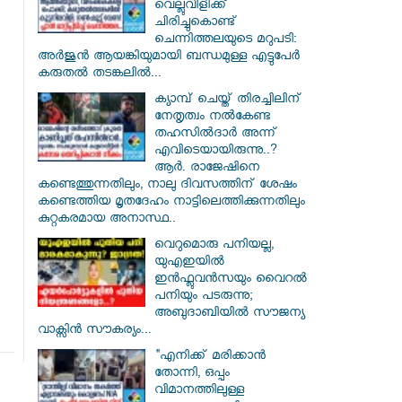
വെല്ലുവിളിക്ക്
ചിരിച്ചുകൊണ്ട്
ചെന്നിത്തലയുടെ മറുപടി:
അർജുൻ ആയങ്കിയുമായി ബന്ധമുള്ള എട്ടുപേർ
കരുതൽ തടങ്കലിൽ...
ക്യാമ്പ് ചെയ്ത് തിരച്ചിലിന്
നേതൃത്വം നല്‍കേണ്ട
തഹസില്‍ദാര്‍ അന്ന്
എവിടെയായിരുന്നു..?
ആര്‍. രാജേഷിനെ
കണ്ടെത്തുന്നതിലും, നാലു ദിവസത്തിന് ശേഷം
കണ്ടെത്തിയ മൃതദേഹം നാട്ടിലെത്തിക്കുന്നതിലും
കുറ്റകരമായ അനാസ്ഥ..
വെറുമൊരു പനിയല്ല,
യുഎഇയിൽ
ഇൻഫ്ലുവൻസയും വൈറൽ
പനിയും പടരുന്നു;
അബുദാബിയിൽ സൗജന്യ
വാക്സിൻ സൗകര്യം...
"എനിക്ക് മരിക്കാൻ
തോന്നി, ഒപ്പം
വിമാനത്തിലുള്ള