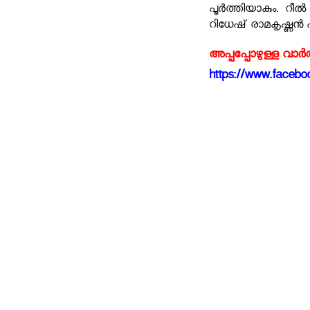
പൂർത്തിയാകും.
റീൽ
റിധേഷ് രാമകൃഷ്ണൻ എ
അപ്പപ്പോഴുള്ള വാര
https://www.faceboo