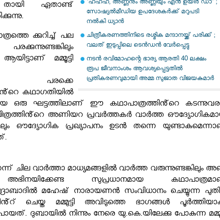
'ഹഹഹ, അണ്ണനും അണ്ണിയും എന്‍ ഉയിര്‍ ഡാ' ;
്ന തായി ഏതാണ്ട്
സോഷ്യല്‍മീഡിയ ഉപദേശകര്‍ക്ക് മറുപടി
്കുന്നു.
നല്‍കി ധ്യാന്‍
്രത്തെ ക്കുറിച്ച് പല
ചിത്രീകരണത്തിനിടെ രശ്മിക മന്ദാനയ്ക്ക് പരിക്ക് ;
വലത് ഇടുപ്പിലെ ടെന്‍ഡന്‍ വേര്‍പ്പെട്ടു
്കുന്നുണ്ടങ്കിലും
ആയിട്ടാണ് മമ്മൂട്ടി
നടന്‍ രവിമോഹന്റെ ഭാര്യ ആരതി 40 ലക്ഷം
രൂപ ജീവനാംശം ആവശ്യപ്പെട്ടതില്‍
പ്രതികരണവുമായി അമ്മ സുജാത വിജയകുമാര്‍
് പരക്കെ
്തിൻ്റെ കഥാഗതിയിൽ
യ ഒരു ഘട്ടത്തിലാണ് ഈ കഥാപാത്രത്തിൻ്റെ കടന്നുവര
ിത്രത്തിൻ്റെ അണിയറ പ്രവർത്തകർ വാർത്ത ഔദ്യോഗികമാ
ങ്കിലും ഔദ്യോഗിക പ്രഖ്യാപനം ഉടൻ തന്നെ യുണ്ടാകുമെന്നാ
്.
 ചില വാർത്താ മാധ്യമങ്ങളിൽ വാർത്ത വരുന്നുണ്ടങ്കിലും
അഞ്
അഭിനയിക്കേണ്ട സുപ്രധാനമായ കഥാപാത്രമാ
്രാബാദിൽ
മഹേഷ് നാരായണൻ സംവിധാനം ചെയ്യുന്ന പുത
്റ് ചെയ്ത മമ്മുട്ടി അവിടുത്തെ ഭാഗങ്ങൾ പൂർത്തിയാക്
യത്. ദുബായിൽ നിന്നും നേരെ യു.കെ.യിലേക്കു പോകുന്ന മമ്മൂട്