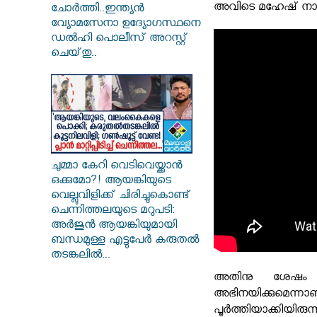
അവിടെ മഹേഷ് നാരാ
ചോർത്തി..ഇന്ത്യൻ
വ്യോമസേനാ ഉദ്യോഗസ്ഥനെ
ഡൽഹി പൊലീസ് അറസ്റ്റ്
ചെയ്‌തു..
ചുമ്മാ കേറി വെടിവെയ്ക്കാൻ
ഒക്കുമോ?! ആയങ്കിയുടെ
വെല്ലുവിളിക്ക് ചിരിച്ചുകൊണ്ട്
ചെന്നിത്തലയുടെ മറുപടി:
അർജുൻ ആയങ്കിയുമായി
ബന്ധമുള്ള എട്ടുപേർ കരുതൽ
തടങ്കലിൽ...
അതിനു ശേഷം കേ
അഭിനയിക്കുമെന്ന
പൂർത്തിയാക്കിയി