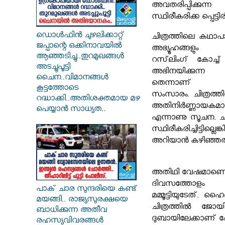
അവതരിപ്പിക്കുന
സ്ഥിരീകരിക്ക പ്പെട്ടിരിക
ഡൊൾഫിൻ ചുഴലിക്കാറ്റ്
ചിത്രത്തിലെ കഥാപാത
ജപ്പാന്റെ ഒക്കിനാവയിൽ
അഭ്യൂഹങ്ങളും പരക
ആഞ്ഞടിച്ചു..തുറമുഖങ്ങൾ
റസ്‌ലിംഗ് കോച്ച് 
അടച്ചുപൂട്ടി
അഭിനയിക്കുന്ന
ചൈന..വിമാനങ്ങൾ
തെന്നാണ
കൂട്ടത്തോടെ
സംസാരം.
ചിത്രത
റദ്ധാക്കി..അതിശക്തമായ മഴ
അതിനിർണ്ണായകമാ
പെയ്യാൻ സാധ്യത..
എന്നാണു സൂചന.
ച
സ്ഥിരീകരിച്ചിട്ടി
ല്ലെ
അറിയാൻ കഴിഞ്ഞത
അതിഥി വേഷമാണെന്ന്
ദിവസത്തോളം 
പാക് ചാര സുന്ദരിയെ കണ്ട്
മമ്മൂട്ടിയുടേത്.
ഹൈദ
മയങ്ങി.. രാജ്യസുരക്ഷയെ
ചിത്രത്തിൽ ജോയിൻ
ബാധിക്കുന്ന അതീവ
ദുബായിലേക്കാണ് പോ
രഹസ്യവിവരങ്ങൾ