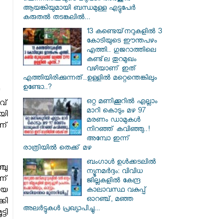
ആയങ്കിയുമായി ബന്ധമുള്ള എട്ടുപേർ
കരുതൽ തടങ്കലിൽ...
13 കണ്ടെയ്‌നറുകളിൽ 3
കോടിയുടെ ഈന്തപഴം
എത്തി.. ഗുജറാത്തിലെ
കണ്ട്‌ല തുറമുഖം
വഴിയാണ് ഇത്
എത്തിയിരിക്കുന്നത്..ഉള്ളിൽ മറ്റെന്തെങ്കിലും
ഉണ്ടോ..?
ഒറ്റ മണിക്കൂറിൽ എല്ലാം
വ്
മാറി കൊടും മഴ 97
യി
മരണം ഡാമുകൾ
ണ്
നിറഞ്ഞ് കവിഞ്ഞു..!
അമ്പോ ഇന്ന്
രാത്രിയിൽ തെക്ക് മഴ
ബംഗാൾ ഉൾക്കടലിൽ
ചു
ന്യൂനമർദ്ദം: വിവിധ
ണ്
ജില്ലകളിൽ കേന്ദ്ര
ിയ
കാലാവസ്ഥ വകുപ്പ്
ഓറഞ്ച്, മഞ്ഞ
കി
അലർട്ടുകൾ പ്രഖ്യാപിച്ചു...
ടി