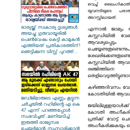
വെച്ച് ലൈംഗികാതിക
യുവനടിയുടെ പരാത
അറസ്റ്റിലായത്.
ഭാര്യയ്ക്ക് സ്വകാര്യ ദൃശ്യങ്ങൾ
എന്നാൽ ജാമ്യം അന
അയച്ചു; ഗുരുവായൂരിൽ
കസ്റ്റഡിയിൽ വേ
പെൺവേഷം കെട്ടി കാമുകൻ
ആവശ്യപ്പെടും.
എത്തിയത് പ്രതികാരത്തിന്!
ചെയ്യേണ്ടതുണ്ട
ഞെട്ടിക്കുന്ന ട്വിസ്റ്റ് പുറത്ത്...
ശേഖരിക്കേണ്ടതുണ്
കസ്റ്റഡിയിൽ ആവശ്യ
രഞ്ജിത്തിനെ
തെളിവെടുത്തിട്ടുണ്ടായ
കഴിഞ്ഞദിവസം വോട്
കോടതിയിൽ ആവശ്യപ്പെ
ജഡ്ജിമാരുടെ എണ്ണം കൂട്ടുന്ന
ചർച്ചയിൽ റഹിമിന്റെ എ കെ
ജയിലിലുള്ളയാൾക്
47 എന്ന് പറഞ്ഞപ്പോൾ
കോടതി അംഗീകരിക്
സംഭവിച്ചത്..മണിയടിച്ച്
പ്രതിക്ക് വോട്ട്
ഇരുത്തി രാജ്യസഭ
അം​ഗീകരിക്കുകയും ചെ
ചെയർമാൻ..സംസാരിക്കാൻ