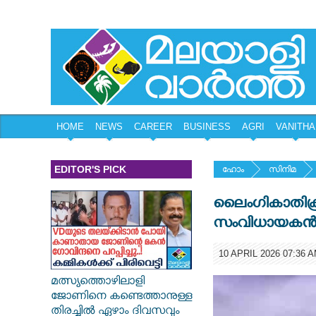
HOME
NEWS
CAREER
BUSINESS
AGRI
VANITHA
EDITOR'S PICK
ഹോം
സിനിമ
ലൈംഗികാതിക്
സംവിധായകൻ രഞ
10 APRIL 2026 07:36 
മത്സ്യത്തൊഴിലാളി
ജോണിനെ കണ്ടെത്താനുള്ള
തിരച്ചിൽ ഏഴാം ദിവസവും