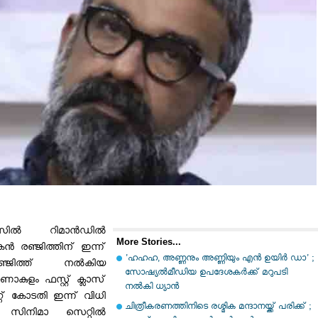
്കേസിൽ റിമാൻഡിൽ
More Stories...
ൻ രഞ്ജിത്തിന് ഇന്ന്
'ഹഹഹ, അണ്ണനും അണ്ണിയും എന്‍ ഉയിര്‍ ഡാ' ;
്ജിത്ത് നൽകിയ
സോഷ്യല്‍മീഡിയ ഉപദേശകര്‍ക്ക് മറുപടി
ാകുളം ഫസ്റ്റ് ക്ലാസ്
നല്‍കി ധ്യാന്‍
റ്റ് കോടതി ഇന്ന് വിധി
ചിത്രീകരണത്തിനിടെ രശ്മിക മന്ദാനയ്ക്ക് പരിക്ക് ;
ാണ്. സിനിമാ സെറ്റിൽ