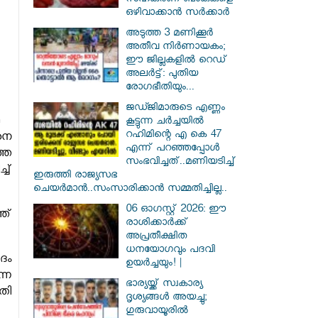
സഹകരണ ബാങ്കുകളെ
ഒഴിവാക്കാൻ സർക്കാർ
അടുത്ത 3 മണിക്കൂർ
അതീവ നിർണായകം;
ഈ ജില്ലകളിൽ റെഡ്
അലർട്ട്: പുതിയ
രോഗഭീതിയും...
ജഡ്ജിമാരുടെ എണ്ണം
കൂട്ടുന്ന ചർച്ചയിൽ
റഹിമിന്റെ എ കെ 47
നെ
എന്ന് പറഞ്ഞപ്പോൾ
തെ
സംഭവിച്ചത്..മണിയടിച്ച്
ച്
ഇരുത്തി രാജ്യസഭ
ചെയർമാൻ..സംസാരിക്കാൻ സമ്മതിച്ചില്ല..
06 ഓഗസ്റ്റ് 2026: ഈ
ത്
രാശിക്കാർക്ക്
അപ്രതീക്ഷിത
ധനയോഗവും പദവി
ദം
ഉയർച്ചയും! |
്ന
ഭാര്യയ്ക്ക് സ്വകാര്യ
തി
ദൃശ്യങ്ങൾ അയച്ചു;
ഗുരുവായൂരിൽ