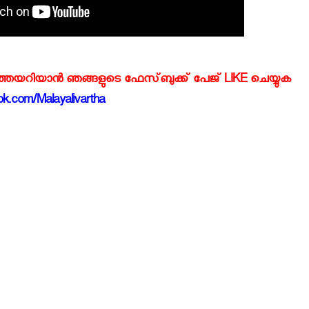
്‍ത്തയറിയാന്‍ ഞങ്ങളുടെ ഫേസ്‌ബുക്ക്‌ പേജ് LIKE ചെയ്യുക
k.com/Malayalivartha