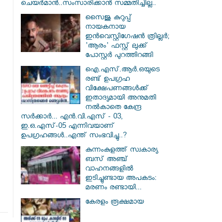
ചെയർമാൻ..സംസാരിക്കാൻ സമ്മതിച്ചില്ല..
സൈജു കുറുപ്പ്
നായകനായ
ഇൻവെസ്റ്റിഗേഷൻ ത്രില്ലർ;
'ആരം' ഫസ്റ്റ് ലുക്ക്
പോസ്റ്റർ പുറത്തിറങ്ങി
ഐ.എസ്.ആർ.ഒയുടെ
രണ്ട് ഉപഗ്രഹ
വിക്ഷേപണങ്ങൾക്ക്
ഇതാദ്യമായി അനുമതി
നൽകാതെ കേന്ദ്ര
സർക്കാർ... എൻ.വി.എസ് - 03,
ഇ.ഒ.എസ്-05 എന്നിവയാണ്
ഉപഗ്രഹങ്ങൾ..എന്ത് സംഭവിച്ചു..?
കുന്നംകുളത്ത് സ്വകാര്യ
ബസ് അഞ്ച്
വാഹനങ്ങളിൽ
ഇടിച്ചുണ്ടായ അപകടം:
മരണം രണ്ടായി...
കേരളം രൂക്ഷമായ