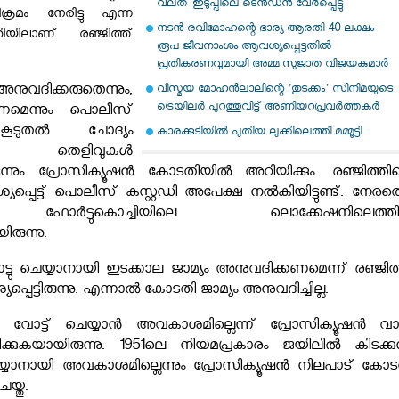
വലത് ഇടുപ്പിലെ ടെന്‍ഡന്‍ വേര്‍പ്പെട്ടു
്രമം നേരിട്ടു എന്ന
നടന്‍ രവിമോഹന്റെ ഭാര്യ ആരതി 40 ലക്ഷം
ിയിലാണ് രഞ്ജിത്ത്
രൂപ ജീവനാംശം ആവശ്യപ്പെട്ടതില്‍
പ്രതികരണവുമായി അമ്മ സുജാത വിജയകുമാര്‍
ുവദിക്കരുതെന്നും,
വിസ്മയ മോഹന്‍ലാലിന്റെ 'തുടക്കം' സിനിമയുടെ
ട്രെയിലര്‍ പുറത്തുവിട്ട് അണിയറപ്രവര്‍ത്തകര്‍
ണമെന്നും പൊലീസ്
 കൂടുതൽ ചോദ്യം
കാരക്കുടിയില്‍ പുതിയ ലുക്കിലെത്തി മമ്മൂട്ടി
െന്നും, തെളിവുകൾ
ടെന്നും പ്രോസിക്യൂഷൻ കോടതിയിൽ അറിയിക്കും. രഞ്ജിത്തി
പ്പെട്ട് പൊലീസ് കസ്റ്റഡി അപേക്ഷ നൽകിയിട്ടുണ്ട്. നേരത്
 ഫോർട്ടുകൊച്ചിയിലെ ലൊക്കേഷനിലെത്തിച്
ിരുന്നു.
ടു ചെയ്യാനായി ഇടക്കാല ജാമ്യം അനുവദിക്കണമെന്ന് രഞ്ജിത്
ട്ടിരുന്നു. എന്നാൽ കോടതി ജാമ്യം അനുവദിച്ചില്ല.
ക് വോട്ട് ചെയ്യാൻ അവകാശമില്ലെന്ന് പ്രോസിക്യൂഷൻ വാ
കുകയായിരുന്നു. 1951ലെ നിയമപ്രകാരം ജയിലിൽ കിടക്കുന
 ചെയ്യാനായി അവകാശമില്ലെന്നും പ്രോസിക്യൂഷൻ നിലപാട് കോട
യ്തു.