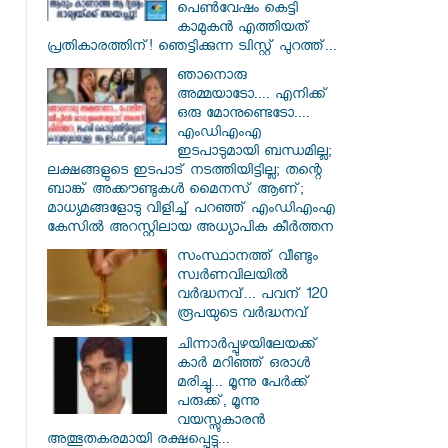
പെൺവേഷം കെട്ടി
കാമുകൻ എത്തിയത്
പ്രതികാരത്തിന്! ഞെട്ടിക്കുന്ന ട്വിസ്റ്റ് പുറത്ത്...
ഞാനൊരു
അമ്മയാടോ.... എനിക്ക്
ഒരു മോനുണ്ടെടോ....
എംഡിഎംഎ
ഇടപാടുമായി ബന്ധമില്ല;
ലക്ഷങ്ങളുടെ ഇടപാട് നടത്തിയിട്ടില്ല; തന്റെ
ബാങ്ക് അക്കൗണ്ടുകൾ മൈനസ് ആണ്;
മാധ്യമങ്ങളോടു വിളിച്ച് പറഞ്ഞ് എംഡിഎംഎ
കേസിൽ അറസ്റ്റിലായ അധ്യാപിക കീർത്തന
സംസ്ഥാനത്ത് വീണ്ടും
സ്വർണവിലയിൽ
വർദ്ധനവ്... പവന് 120
രൂപയുടെ വർദ്ധനവ്
ചിന്നാർപ്പുഴയിലേയക്ക്
കാർ മറിഞ്ഞ് ഒരാൾ
മരിച്ചു... മൂന്നു പേർക്ക്
പരുക്ക്, മൂന്നു
വയസ്സുകാരൻ
അത്ഭുതകരമായി രക്ഷപ്പെട്ടു...