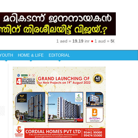
1 aed =
19.19
inr
●
1 aud =
50.27
inr
●
1 eur 
YOUTH
HOME & LIFE
EDITORIAL