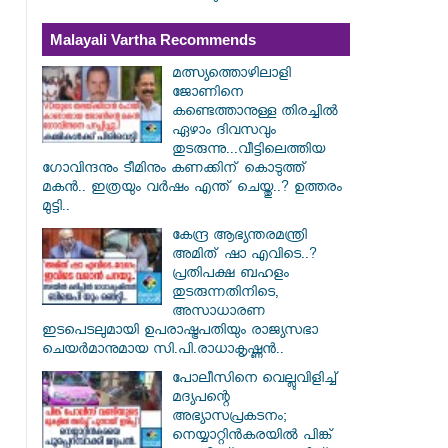
Malayali Vartha Recommends
മത്സ്യത്തൊഴിലാളി
ജോണിനെ
കണ്ടെത്താനുള്ള തിരച്ചിൽ
ഏഴാം ദിവസവും
തുടരുന്നു...വീട്ടിലെത്തിയ
ഗോവിന്ദനും ടീമിനും കണക്കിന് കൊടുത്ത്
മകൻ.. ഇത്രയും വർഷം എന്ത് ചെയ്തു..? ഉത്തരം
മുട്ടി..
കേന്ദ്ര ആഭ്യന്തരമന്ത്രി
അമിത് ഷാ എവിടെ..?
പ്രതിപക്ഷ ബഹളം
തുടരുന്നതിനിടെ,
അസാധാരണ
ഇടപെടലുമായി ഉപരാഷ്ട്രപതിയും രാജ്യസഭാ
ചെയർമാനുമായ സി.പി.രാധാകൃഷ്ണൻ..
പോലീസിനെ വെല്ലുവിളിച്ച്
മദ്യപന്റെ
അഭ്യാസപ്രകടനം;
നെയ്യാറ്റിൻകരയിൽ പിങ്ക്