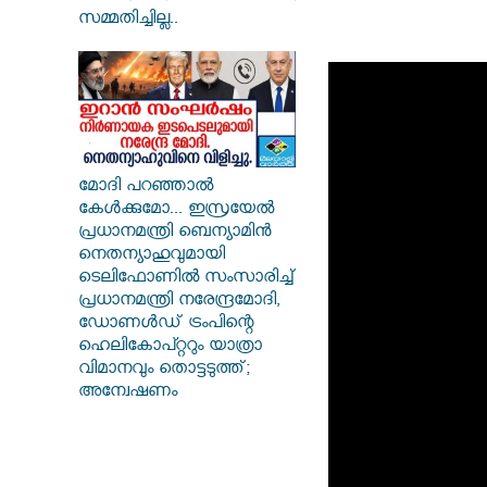
സമ്മതിച്ചില്ല..
മോദി പറഞ്ഞാൽ
കേൾക്കുമോ... ഇസ്രയേൽ
പ്രധാനമന്ത്രി ബെന്യാമിൻ
നെതന്യാഹുവുമായി
ടെലിഫോണിൽ സംസാരിച്ച്
പ്രധാനമന്ത്രി നരേന്ദ്രമോദി,
ഡോണൾഡ് ട്രംപിന്റെ
ഹെലികോപ്റ്ററും യാത്രാ
വിമാനവും തൊട്ടടുത്ത്;
അന്വേഷണം