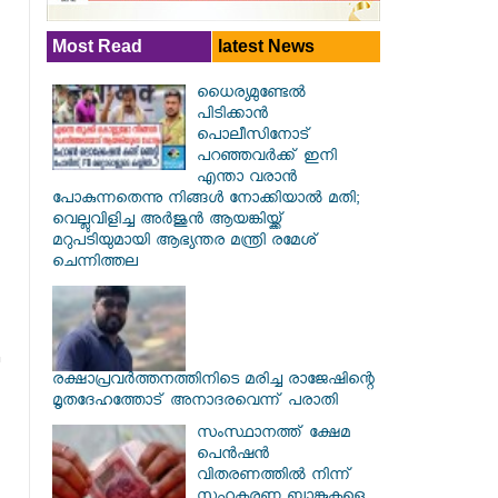
Most Read
latest News
ധൈര്യമുണ്ടേൽ
പിടിക്കാൻ
പൊലീസിനോട്
പറഞ്ഞവർക്ക് ഇനി
എന്താ വരാൻ
പോകുന്നതെന്നു നിങ്ങൾ നോക്കിയാൽ മതി;
വെല്ലുവിളിച്ച അർജുൻ ആയങ്കിയ്ക്ക്
മറുപടിയുമായി ആഭ്യന്തര മന്ത്രി രമേശ്
ചെന്നിത്തല
രക്ഷാപ്രവര്‍ത്തനത്തിനിടെ മരിച്ച രാജേഷിന്റെ
മൃതദേഹത്തോട് അനാദരവെന്ന് പരാതി
സംസ്ഥാനത്ത് ക്ഷേമ
പെൻഷൻ
വിതരണത്തിൽ നിന്ന്