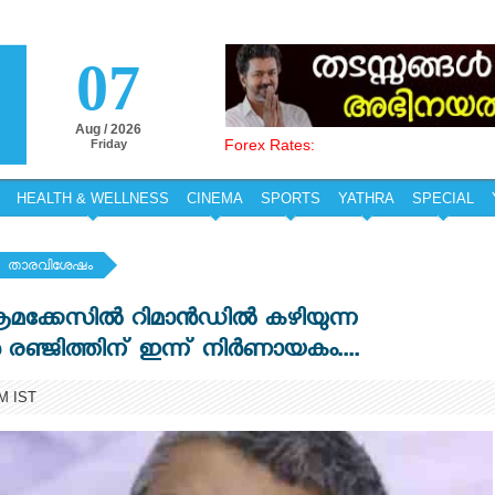
07
Aug / 2026
Forex Rates:
Friday
HEALTH & WELLNESS
CINEMA
SPORTS
YATHRA
SPECIAL
താരവിശേഷം
രമക്കേസിൽ റിമാൻഡിൽ കഴിയുന്ന
്ജിത്തിന് ഇന്ന് നിർണായകം....
AM IST