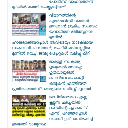
പോലീസ് വാഹനത്തിന്
മുകളിൽ കയറി ചെയ്തുകൂട്ടിയത്...
വിമാനത്തിന്റെ
എമർജൻസി വാതിൽ
തുറക്കാൻ ശ്രമിച്ച സംഭവം;
യുവാവിനെ മജിസ്ട്രേറ്റിനു
മുന്നിൽ
ഹാജരാക്കിയപ്പോൾ അവിടെയും നാടകീമായ
സംഭവ വികാസങ്ങൾ; ജംഷീർ മജിസ്ട്രേറ്റിനു
മുന്നിൽ വെച്ച് ജാമ്യ പേപ്പറുകൾ വലിച്ചു കീറി
ഭാര്യയ്ക്ക് സ്വകാര്യ
ദൃശ്യങ്ങൾ അയച്ചു;
ഗുരുവായൂരിൽ
പെൺവേഷം കെട്ടി
കാമുകൻ എത്തിയത്
പ്രതികാരത്തിന്! ഞെട്ടിക്കുന്ന ട്വിസ്റ്റ് പുറത്ത്...
ജഡ്ജിമാരുടെ എണ്ണം
കൂട്ടുന്ന ചർച്ചയിൽ
റഹിമിന്റെ എ കെ 47
എന്ന് പറഞ്ഞപ്പോൾ
സംഭവിച്ചത്..മണിയടിച്ച്
ഇരുത്തി രാജ്യസഭ