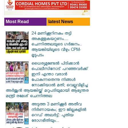
Most Read
latest News
24 മണിക്കൂറിനകം തട്ടി
അകത്തുകയറ്റണം....
ചെന്നിത്തലയുടെ ഗർജനം..
ആയങ്കിയിലൂടെ വീഴും CPM-
മൂടുപടം
ധൈര്യമുണ്ടേൽ പിടിക്കാൻ
പൊലീസിനോട് പറഞ്ഞവർക്ക്
ഇനി എന്താ വരാൻ
പോകുന്നതെന്നു നിങ്ങൾ
നോക്കിയാൽ മതി; വെല്ലുവിളിച്ച
അർജുൻ ആയങ്കിയ്ക്ക് മറുപടിയുമായി ആഭ്യന്തര
മന്ത്രി രമേശ് ചെന്നിത്തല
അടുത്ത 3 മണിക്കൂർ അതീവ
നിർണായകം; ഈ ജില്ലകളിൽ
റെഡ് അലർട്ട്: പുതിയ
രോഗഭീതിയും...