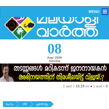
MENU
08
Aug / 2026
Saturday
1 aed =
19.19
inr
●
1 aud =
50.2
ഹോം
വീട്
പൂന്തോട്ടം