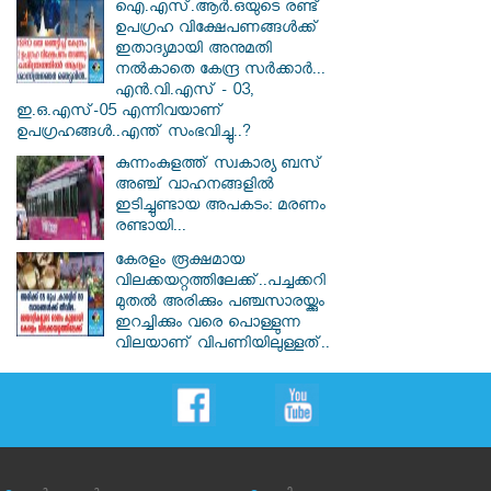
ഐ.എസ്.ആർ.ഒയുടെ രണ്ട്
ഉപഗ്രഹ വിക്ഷേപണങ്ങൾക്ക്
ഇതാദ്യമായി അനുമതി
നൽകാതെ കേന്ദ്ര സർക്കാർ...
എൻ.വി.എസ് - 03,
ഇ.ഒ.എസ്-05 എന്നിവയാണ്
ഉപഗ്രഹങ്ങൾ..എന്ത് സംഭവിച്ചു..?
കുന്നംകുളത്ത് സ്വകാര്യ ബസ്
അഞ്ച് വാഹനങ്ങളിൽ
ഇടിച്ചുണ്ടായ അപകടം: മരണം
രണ്ടായി...
കേരളം രൂക്ഷമായ
വിലക്കയറ്റത്തിലേക്ക്..പച്ചക്കറി
മുതൽ അരിക്കും പഞ്ചസാരയ്ക്കും
ഇറച്ചിക്കും വരെ പൊള്ളുന്ന
വിലയാണ് വിപണിയിലുള്ളത്..