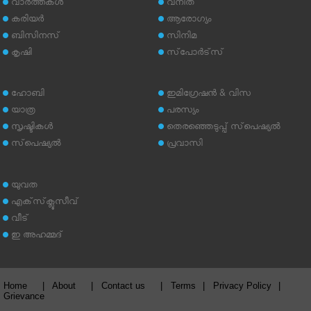
വാര്‍ത്തകള്‍
വനിത
കരിയര്‍
ആരോഗ്യം
ബിസിനസ്
സിനിമ
കൃഷി
സ്‌പോര്‍ട്‌സ്
ഹോബി
ഇമിഗ്രേഷന്‍ & വിസ
യാത്ര
പരസ്യം
സൃഷ്ടികള്‍
തെരഞ്ഞെടുപ്പ് സ്‌പെഷ്യല്‍
സ്‌പെഷ്യല്‍
പ്രവാസി
യുവത
എക്‌സ്‌ക്ലൂസീവ്
വീട്
ഇ അഹമ്മദ്‌
Home
|
About
|
Contact us
|
Terms
|
Privacy Policy
|
Grievance