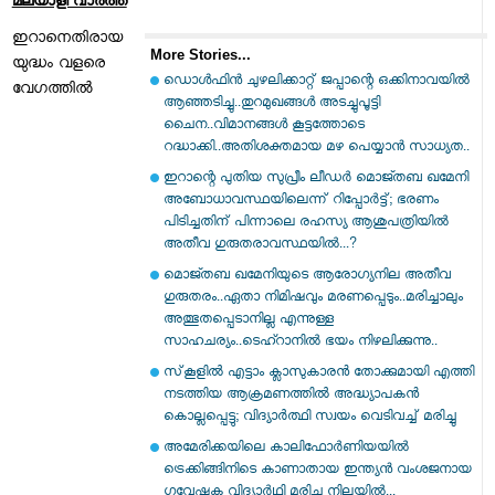
മലയാളി വാര്‍ത്ത
ഇറാനെതിരായ
More Stories...
യുദ്ധം വളരെ
ഡൊൾഫിൻ ചുഴലിക്കാറ്റ് ജപ്പാന്റെ ഒക്കിനാവയിൽ
വേഗത്തില്‍
ആഞ്ഞടിച്ചു..തുറമുഖങ്ങൾ അടച്ചുപൂട്ടി
ചൈന..വിമാനങ്ങൾ കൂട്ടത്തോടെ
റദ്ധാക്കി..അതിശക്തമായ മഴ പെയ്യാൻ സാധ്യത..
ഇറാന്റെ പുതിയ സുപ്രീം ലീഡർ മൊജ്തബ ഖമേനി
അബോധാവസ്ഥയിലെന്ന് റിപ്പോർട്ട്; ഭരണം
പിടിച്ചതിന് പിന്നാലെ രഹസ്യ ആശുപത്രിയിൽ
അതീവ ഗുരുതരാവസ്ഥയിൽ...?
മൊജ്തബ ഖമേനിയുടെ ആരോഗ്യനില അതീവ
ഗുരുതരം..ഏതാ നിമിഷവും മരണപ്പെടും..മരിച്ചാലും
അത്ഭുതപ്പെടാനില്ല എന്നുള്ള
സാഹചര്യം..ടെഹ്റാനിൽ ഭയം നിഴലിക്കുന്നു..
സ്‌കൂളില്‍ എട്ടാം ക്ലാസുകാരന്‍ തോക്കുമായി എത്തി
നടത്തിയ ആക്രമണത്തില്‍ അദ്ധ്യാപകന്‍
കൊല്ലപ്പെട്ടു; വിദ്യാര്‍ത്ഥി സ്വയം വെടിവച്ച് മരിച്ചു
അമേരിക്കയിലെ കാലിഫോർണിയയിൽ
ട്രെക്കിങ്ങിനിടെ കാണാതായ ഇന്ത്യൻ വംശജനായ
ഗവേഷക വിദ്യാർഥി മരിച്ച നിലയിൽ...