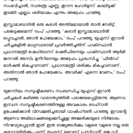
സംഭവിച്ചാല്‍, സ്വതന്ത്ര എണ്ണ, തുറന്ന ഹോര്‍മുസ് കടലിടുക്ക്
തുടങ്ങി എല്ലാം ശരിയാകും എന്നും അദ്ദേഹം പറഞ്ഞു.
ഇസ്ലാമാബാദില്‍ ഒരു കരാര്‍ അന്തിമമായാല്‍ താന്‍ നേരിട്ട്
പങ്കെടുക്കുമെന്ന് ട്രംപ് പറഞ്ഞു. 'കരാര്‍ ഇസ്ലാമാബാദില്‍
ഒപ്പുവച്ചാല്‍, ഞാന്‍ പോയേക്കാം,' ട്രംപ് പറഞ്ഞു, യുഎസ്-ഇറാന്‍
ചര്‍ച്ചകളില്‍ മധ്യസ്ഥരായി പ്രവര്‍ത്തിച്ചതിന് പാകിസ്ഥാന്‍
പ്രധാനമന്ത്രി ഷെഹ്ബാസ് ഷെരീഫിനെയും പാകിസ്ഥാന്‍ ആര്‍മി
ജനറല്‍ അസിം മുനീറിനെയും അദ്ദേഹം പ്രശംസിച്ചു. 'ഫീല്‍ഡ്
മാര്‍ഷല്‍ മികച്ചവനാണ്. പ്രധാനമന്ത്രി ശരിക്കും മികച്ചവനാണ്,
അതിനാല്‍ ഞാന്‍ പോയേക്കാം. അവര്‍ക്ക് എന്നെ വേണം,' ട്രംപ്
പറഞ്ഞു
യുറേനിയം സമ്പുഷ്ടീകരണം സംബന്ധിച്ച യുഎസ്-ഇറാന്‍
ചര്‍ച്ചകള്‍ കഴിഞ്ഞ വാരാന്ത്യത്തില്‍ പരാജയപ്പെട്ടിരുന്നു. ആണവ
ഇന്ധന സമ്പുഷ്ടീകരണത്തിനുള്ള അവകാശം ടെഹ്റാന്‍
ഉപേക്ഷിക്കാന്‍ വിസമ്മതിച്ചതായി വാഷിംഗ്ടണ്‍ പറഞ്ഞു. ഇറാന്റെ
ആണവ അഭിലാഷങ്ങളെക്കുറിച്ചുള്ള അമേരിക്കയുടെ നിര്‍ദേശം
നിറവേറ്റപ്പെട്ടാല്‍ ഇത് ഇരു രാജ്യങ്ങള്‍ക്കും വളരെ വളരെ നല്ല ഒരു
കരാറായിരിക്കും എന്ന് യുഎസ് വൈസ് പ്രസിഡന്റ് ജെ ഡി