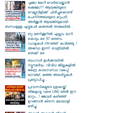
ചുമ്മാ കേറി വെടിവെയ്ക്കാൻ
ഒക്കുമോ?! ആയങ്കിയുടെ
വെല്ലുവിളിക്ക് ചിരിച്ചുകൊണ്ട്
ചെന്നിത്തലയുടെ മറുപടി:
അർജുൻ ആയങ്കിയുമായി
ബന്ധമുള്ള എട്ടുപേർ കരുതൽ തടങ്കലിൽ...
ഒറ്റ മണിക്കൂറിൽ എല്ലാം മാറി
കൊടും മഴ 97 മരണം
ഡാമുകൾ നിറഞ്ഞ് കവിഞ്ഞു..!
അമ്പോ ഇന്ന് രാത്രിയിൽ
തെക്ക് മഴ
ബംഗാൾ ഉൾക്കടലിൽ
ന്യൂനമർദ്ദം: വിവിധ ജില്ലകളിൽ
കേന്ദ്ര കാലാവസ്ഥ വകുപ്പ്
ഓറഞ്ച്, മഞ്ഞ അലർട്ടുകൾ
പ്രഖ്യാപിച്ചു...
പ്രവാസികളുടെ ശ്രദ്ധയ്ക്ക്:
തിങ്കളാഴ്ച വരെ UAE-യിൽ ഈ
മാറ്റം...! ജോലി കഴിഞ്ഞ്
ഉറങ്ങാൻ കിടന്ന മലയാളി
മരിച്ചു