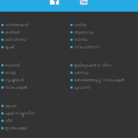
വാര്‍ത്തകള്‍
വനിത
കരിയര്‍
ആരോഗ്യം
ബിസിനസ്
സിനിമ
കൃഷി
സ്‌പോര്‍ട്‌സ്
ഹോബി
ഇമിഗ്രേഷന്‍ & വിസ
യാത്ര
പരസ്യം
സൃഷ്ടികള്‍
തെരഞ്ഞെടുപ്പ് സ്‌പെഷ്യല്‍
സ്‌പെഷ്യല്‍
പ്രവാസി
യുവത
എക്‌സ്‌ക്ലൂസീവ്
വീട്
ഇ അഹമ്മദ്‌