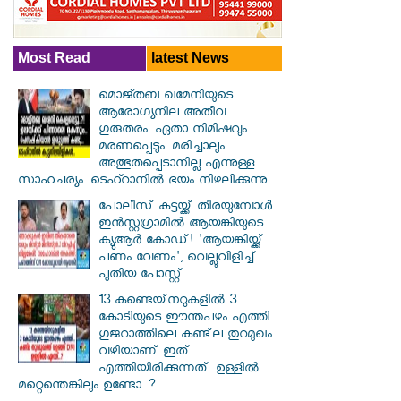
Most Read
latest News
മൊജ്തബ ഖമേനിയുടെ
ആരോഗ്യനില അതീവ
ഗുരുതരം..ഏതാ നിമിഷവും
മരണപ്പെടും..മരിച്ചാലും
അത്ഭുതപ്പെടാനില്ല എന്നുള്ള
സാഹചര്യം..ടെഹ്റാനിൽ ഭയം നിഴലിക്കുന്നു..
പോലീസ് കട്ടയ്ക്ക് തിരയുമ്പോൾ
ഇൻസ്റ്റഗ്രാമിൽ ആയങ്കിയുടെ
ക്യുആർ കോഡ്! 'ആയങ്കിയ്ക്ക്
പണം വേണം', വെല്ലുവിളിച്ച്
പുതിയ പോസ്റ്റ്...
13 കണ്ടെയ്‌നറുകളിൽ 3
കോടിയുടെ ഈന്തപഴം എത്തി..
ഗുജറാത്തിലെ കണ്ട്‌ല തുറമുഖം
വഴിയാണ് ഇത്
എത്തിയിരിക്കുന്നത്..ഉള്ളിൽ
മറ്റെന്തെങ്കിലും ഉണ്ടോ..?