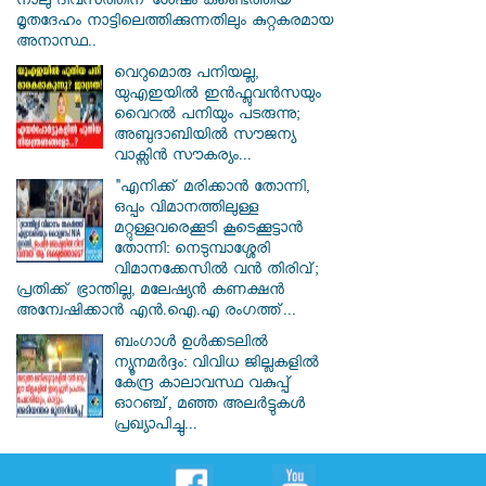
നാലു ദിവസത്തിന് ശേഷം കണ്ടെത്തിയ
മൃതദേഹം നാട്ടിലെത്തിക്കുന്നതിലും കുറ്റകരമായ
അനാസ്ഥ..
വെറുമൊരു പനിയല്ല,
യുഎഇയിൽ ഇൻഫ്ലുവൻസയും
വൈറൽ പനിയും പടരുന്നു;
അബുദാബിയിൽ സൗജന്യ
വാക്സിൻ സൗകര്യം...
"എനിക്ക് മരിക്കാൻ തോന്നി,
ഒപ്പം വിമാനത്തിലുള്ള
മറ്റുള്ളവരെക്കൂടി കൂടെക്കൂട്ടാൻ
തോന്നി: നെടുമ്പാശ്ശേരി
വിമാനക്കേസിൽ വൻ തിരിവ്;
പ്രതിക്ക് ഭ്രാന്തില്ല, മലേഷ്യൻ കണക്ഷൻ
അന്വേഷിക്കാൻ എൻ.ഐ.എ രംഗത്ത്...
ബംഗാൾ ഉൾക്കടലിൽ
ന്യൂനമർദ്ദം: വിവിധ ജില്ലകളിൽ
കേന്ദ്ര കാലാവസ്ഥ വകുപ്പ്
ഓറഞ്ച്, മഞ്ഞ അലർട്ടുകൾ
പ്രഖ്യാപിച്ചു...