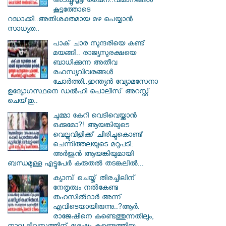
അടച്ചുപൂട്ടി ചൈന..വിമാനങ്ങൾ
കൂട്ടത്തോടെ
റദ്ധാക്കി..അതിശക്തമായ മഴ പെയ്യാൻ
സാധ്യത..
പാക് ചാര സുന്ദരിയെ കണ്ട്
മയങ്ങി.. രാജ്യസുരക്ഷയെ
ബാധിക്കുന്ന അതീവ
രഹസ്യവിവരങ്ങൾ
ചോർത്തി..ഇന്ത്യൻ വ്യോമസേനാ
ഉദ്യോഗസ്ഥനെ ഡൽഹി പൊലീസ് അറസ്റ്റ്
ചെയ്‌തു..
ചുമ്മാ കേറി വെടിവെയ്ക്കാൻ
ഒക്കുമോ?! ആയങ്കിയുടെ
വെല്ലുവിളിക്ക് ചിരിച്ചുകൊണ്ട്
ചെന്നിത്തലയുടെ മറുപടി:
അർജുൻ ആയങ്കിയുമായി
ബന്ധമുള്ള എട്ടുപേർ കരുതൽ തടങ്കലിൽ...
ക്യാമ്പ് ചെയ്ത് തിരച്ചിലിന്
നേതൃത്വം നല്‍കേണ്ട
തഹസില്‍ദാര്‍ അന്ന്
എവിടെയായിരുന്നു..?ആര്‍.
രാജേഷിനെ കണ്ടെത്തുന്നതിലും,