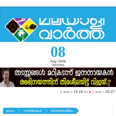
08
Aug / 2026
Saturday
1 aed =
19.19
inr
●
1 aud =
50.27
inr
ഹോം
വാര്‍ത്തകള്‍
അന്തര്‍ദേശീയം