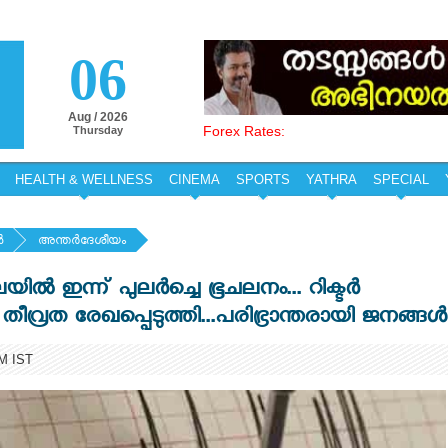
06
Aug / 2026
Forex Rates:
Thursday
HEALTH & WELLNESS
CINEMA
SPORTS
YATHRA
SPECIAL
‍
അന്തര്‍ദേശീയം
ിൽ ഇന്ന് പുലർച്ചെ ഭൂചലനം... റിക്ടർ
തീവ്രത രേഖപ്പെടുത്തി...പരിഭ്രാന്തരായി ജനങ്ങൾ
AM IST