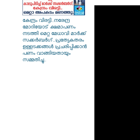
കേന്ദ്രം വിരട്ടി..നരേന്ദ്ര
മോദിയോട് ക്ഷമാപണം
നടത്തി മെറ്റ മേധാവി മാർക്ക്
സക്കർബർ​ഗ്..പ്രത്യേകതരം
ഉള്ളടക്കങ്ങൾ പ്രചരിപ്പിക്കാൻ
പണം വാങ്ങിയതായും
സമ്മതിച്ചു..