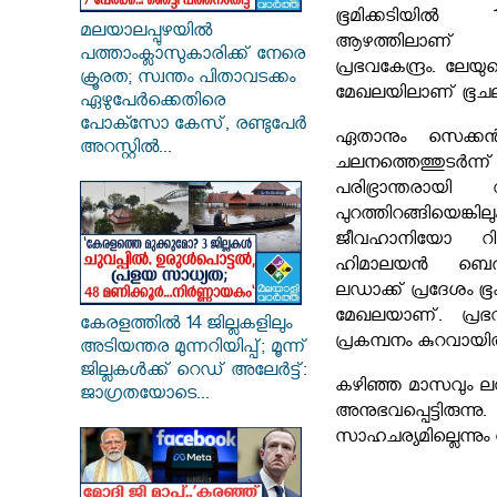
ഭൂമിക്കടിയിൽ 
മലയാലപ്പുഴയിൽ
ആഴത്തിലാണ് 
പത്താംക്ലാസുകാരിക്ക് നേരെ
പ്രഭവകേന്ദ്രം. ലേയ
ക്രൂരത; സ്വന്തം പിതാവടക്കം
മേഖലയിലാണ് ഭൂചലന
ഏഴുപേർക്കെതിരെ
പോക്സോ കേസ്, രണ്ടുപേർ
ഏതാനും സെക്കൻഡ
അറസ്റ്റിൽ...
ചലനത്തെത്തു
പരിഭ്രാന്തരായി 
പുറത്തിറങ്ങിയെങ്
ജീവഹാനിയോ റിപ്പോർ
ഹിമാലയൻ ബെൽറ്
ലഡാക്ക് പ്രദേശം 
മേഖലയാണ്. പ്രഭവ
കേരളത്തിൽ 14 ജില്ലകളിലും
പ്രകമ്പനം കുറവായിരു
അടിയന്തര മുന്നറിയിപ്പ്; മൂന്ന്
ജില്ലകൾക്ക് റെഡ് അലേർട്ട്:
കഴിഞ്ഞ മാസവും ലഡ
ജാഗ്രതയോടെ...
അനുഭവപ്പെട്ടിരുന്
സാഹചര്യമില്ലെന്നും