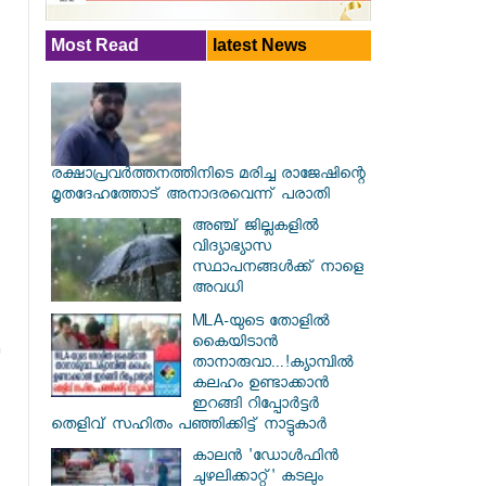
Most Read
latest News
രക്ഷാപ്രവര്‍ത്തനത്തിനിടെ മരിച്ച രാജേഷിന്റെ
മൃതദേഹത്തോട് അനാദരവെന്ന് പരാതി
അഞ്ച് ജില്ലകളില്‍
വിദ്യാഭ്യാസ
സ്ഥാപനങ്ങള്‍ക്ക് നാളെ
അവധി
MLA-യുടെ തോളിൽ
കൈയിടാൻ
താനാരുവാ...!ക്യാമ്പിൽ
കലഹം ഉണ്ടാക്കാൻ
ഇറങ്ങി റിപ്പോർട്ടർ
തെളിവ് സഹിതം പഞ്ഞിക്കിട്ട് നാട്ടുകാർ
കാലൻ 'ഡോൾഫിൻ
ചുഴലിക്കാറ്റ്' കടലും