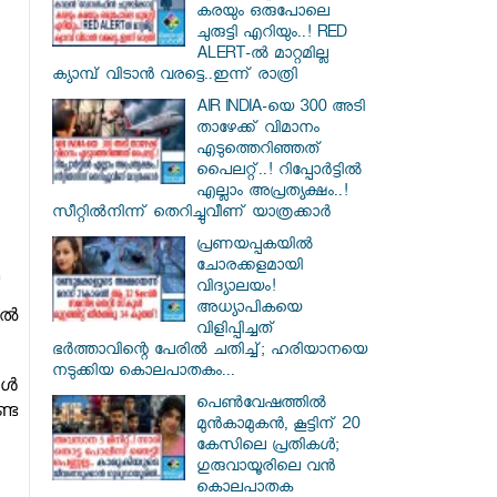
കരയും ഒരുപോലെ
ചുരുട്ടി എറിയും..! RED
ALERT-ൽ മാറ്റമില്ല
ക്യാമ്പ് വിടാൻ വരട്ടെ..ഇന്ന് രാത്രി
AIR INDIA-യെ 300 അടി
താഴേക്ക് വിമാനം
എടുത്തെറിഞ്ഞത്
പൈലറ്റ്..! റിപ്പോർട്ടിൽ
എല്ലാം അപ്രത്യക്ഷം..!
സീറ്റിൽനിന്ന് തെറിച്ചുവീണ് യാത്രക്കാർ
പ്രണയപ്പകയിൽ
ചോരക്കളമായി
വിദ്യാലയം!
അധ്യാപികയെ
ിൽ
വിളിപ്പിച്ചത്
ഭർത്താവിന്റെ പേരിൽ ചതിച്ച്; ഹരിയാനയെ
നടുക്കിയ കൊലപാതകം...
ങൾ
പെൺവേഷത്തിൽ
്ട
മുൻകാമുകൻ, കൂട്ടിന് 20
കേസിലെ പ്രതികൾ;
ഗുരുവായൂരിലെ വൻ
കൊലപാതക