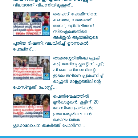
പഞ്ചസാരയ്ക്കും ഇറച്ചിക്കും വരെ പൊള്ളുന്ന
വിലയാണ് വിപണിയിലുള്ളത്..
ഒരുപാട് പോലീസിനെ
കണ്ടതാ, സമയത്ത്
തരും'; ഒളിവിലിരുന്ന്
സിഐക്കെതിരെ
അർജുൻ ആയങ്കിയുടെ
പുതിയ ഭീഷണി: വലവിരിച്ച് ഊന്നുകൽ
പോലീസ്...
താമരശ്ശേരിയിലെ ഫ്രഷ്
കട്ട് മാലിന്യ പ്ലാന്റിന് പൂട്ട്;
പി.കെ. ഫിറോസിന്റെ
ഇടപെടലിനെ പ്രശംസിച്ച്
രാഹുൽ മാങ്കൂട്ടത്തിലിന്റെ
ഫേസ്ബുക്ക് പോസ്റ്റ്...
പെൺവേഷത്തിൽ
മുൻകാമുകൻ, കൂട്ടിന് 20
കേസിലെ പ്രതികൾ;
ഗുരുവായൂരിലെ വൻ
കൊലപാതക
ഗൂഢാലോചന തകർത്ത് പോലീസ്...