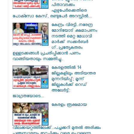
പിതാവടക്കം
ഏഴുപേർക്കെതിരെ
പോക്സോ കേസ്, രണ്ടുപേർ അറസ്റ്റിൽ...
കേന്ദ്രം വിരട്ടി..നരേന്ദ്ര
മോദിയോട് ക്ഷമാപണം
നടത്തി മെറ്റ മേധാവി
മാർക്ക് സക്കർബർ​
ഗ്..പ്രത്യേകതരം
ഉള്ളടക്കങ്ങൾ പ്രചരിപ്പിക്കാൻ പണം
വാങ്ങിയതായും സമ്മതിച്ചു..
കേരളത്തിൽ 14
ജില്ലകളിലും അടിയന്തര
മുന്നറിയിപ്പ്; മൂന്ന്
ജില്ലകൾക്ക് റെഡ്
അലേർട്ട്:
ജാഗ്രതയോടെ...
കേരളം രൂക്ഷമായ
വിലക്കയറ്റത്തിലേക്ക്..പച്ചക്കറി മുതൽ അരിക്കും