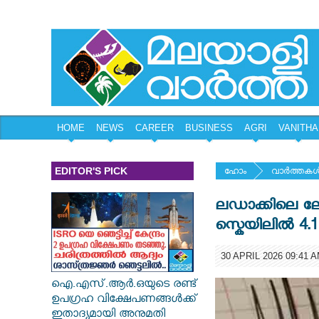
HOME
NEWS
CAREER
BUSINESS
AGRI
VANITHA
EDITOR'S PICK
ഹോം
വാര്‍ത്തകള്
ലഡാക്കിലെ ലേയ
സ്കെയിലിൽ 4.1 
30 APRIL 2026 09:41 
ഐ.എസ്.ആർ.ഒയുടെ രണ്ട്
ഉപഗ്രഹ വിക്ഷേപണങ്ങൾക്ക്
ഇതാദ്യമായി അനുമതി