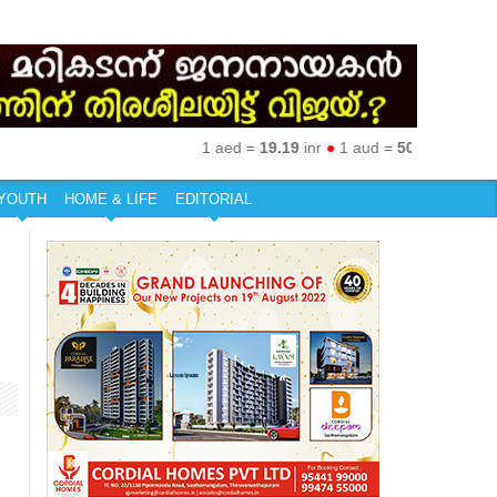
1 aed =
19.19
inr
●
1 aud =
50.27
inr
●
1 eur 
YOUTH
HOME & LIFE
EDITORIAL