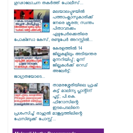
ഗൂഢാലോചന തകർത്ത് പോലീസ്...
മലയാലപ്പുഴയിൽ
പത്താംക്ലാസുകാരിക്ക്
നേരെ ക്രൂരത; സ്വന്തം
പിതാവടക്കം
ഏഴുപേർക്കെതിരെ
പോക്സോ കേസ്, രണ്ടുപേർ അറസ്റ്റിൽ...
കേരളത്തിൽ 14
ജില്ലകളിലും അടിയന്തര
മുന്നറിയിപ്പ്; മൂന്ന്
ജില്ലകൾക്ക് റെഡ്
അലേർട്ട്:
ജാഗ്രതയോടെ...
താമരശ്ശേരിയിലെ ഫ്രഷ്
കട്ട് മാലിന്യ പ്ലാന്റിന്
പൂട്ട്; പി.കെ.
ഫിറോസിന്റെ
ഇടപെടലിനെ
പ്രശംസിച്ച് രാഹുൽ മാങ്കൂട്ടത്തിലിന്റെ
ഫേസ്ബുക്ക് പോസ്റ്റ്...