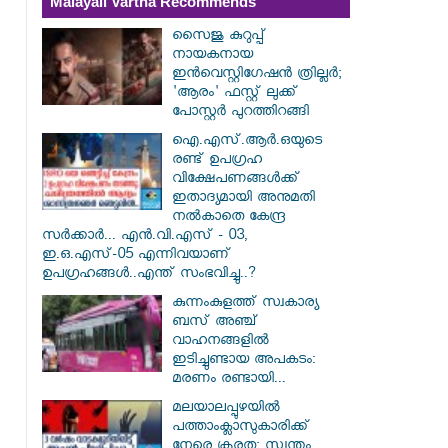
Malayali Vartha Recommends
സൈജു കുറുപ്പ്
നായകനായ
ഇൻവെസ്റ്റിഗേഷൻ ത്രില്ലർ;
'ആരം' ഫസ്റ്റ് ലുക്ക്
പോസ്റ്റർ പുറത്തിറങ്ങി
ഐ.എസ്.ആർ.ഒയുടെ
രണ്ട് ഉപഗ്രഹ
വിക്ഷേപണങ്ങൾക്ക്
ഇതാദ്യമായി അനുമതി
നൽകാതെ കേന്ദ്ര
സർക്കാർ... എൻ.വി.എസ് - 03,
ഇ.ഒ.എസ്-05 എന്നിവയാണ്
ഉപഗ്രഹങ്ങൾ..എന്ത് സംഭവിച്ചു..?
കുന്നംകുളത്ത് സ്വകാര്യ
ബസ് അഞ്ച്
വാഹനങ്ങളിൽ
ഇടിച്ചുണ്ടായ അപകടം:
മരണം രണ്ടായി...
മലയാലപ്പുഴയിൽ
പത്താംക്ലാസുകാരിക്ക്
നേരെ ക്രൂരത; സ്വന്തം