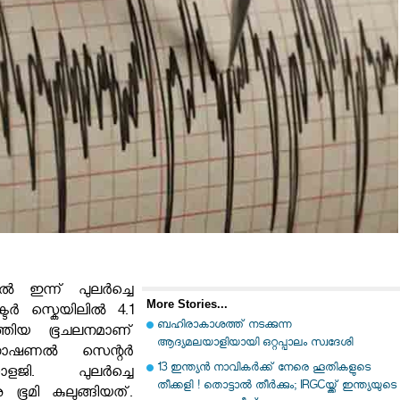
ൽ ഇന്ന് പുലർച്ചെ
More Stories...
ക്ടർ സ്കെയിലിൽ 4.1
ബഹിരാകാശത്ത് നടക്കുന്ന
ുത്തിയ ഭൂചലനമാണ്
ആദ്യമലയാളിയായി ഒറ്റപ്പാലം സ്വദേശി
 നാഷണൽ സെന്റർ
13 ഇന്ത്യന്‍ നാവികര്‍ക്ക് നേരെ ഹൂതികളുടെ
ജി. പുലർച്ചെ
തീക്കളി ! തൊട്ടാല്‍ തീര്‍ക്കും; IRGCയ്ക്ക് ഇന്ത്യയുടെ
 ഭൂമി കുലുങ്ങിയത്.