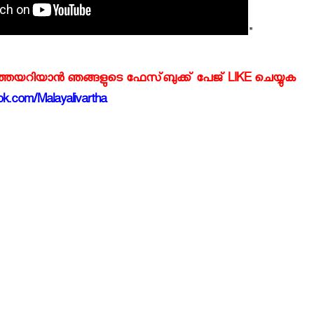
"
്‍ത്തയറിയാന്‍ ഞങ്ങളുടെ ഫേസ്‌ബുക്ക്‌ പേജ് LIKE ചെയ്യുക
k.com/Malayalivartha