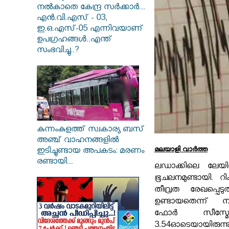
നൽകാതെ കേന്ദ്ര സർക്കാർ...
എൻ.വി.എസ് - 03,
ഇ.ഒ.എസ്-05 എന്നിവയാണ്
ഉപഗ്രഹങ്ങൾ..എന്ത്
സംഭവിച്ചു..?
കുന്നംകുളത്ത് സ്വകാര്യ ബസ്
അഞ്ച് വാഹനങ്ങളിൽ
മലയാളി വാര്‍ത്ത
ഇടിച്ചുണ്ടായ അപകടം: മരണം
രണ്ടായി...
ലഡാക്കിലെ ലേയി
ഭൂചലനമുണ്ടായി. റി
തീവ്രത രേഖപ്പെട
ഉണ്ടായതെന്ന്
ഫോർ സീസ്മോള
3.54ഓടെയായിരുന്നു