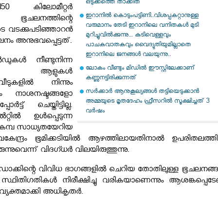
ഒടുക്കത്തെ താക്കീത്
150 കിലോമീറ്റർ
ഇറാനില്‍ കൊടുംപട്ടിണി..വിശപ്പകറ്റാനുള്ള
ഭൂചലനത്തിന്റെ
വരുമാനം തേടി ഇറാനിലെ വനിതകള്‍ മുടി
ുടെ വടക്കുപടിഞ്ഞാറൻ
മുറിച്ചുവില്‍ക്കുന്നു... കുടിവെള്ളവും
ം അനുഭവപ്പെട്ടത്.
പാചകവാതകവും വൈദ്യുതിയുമില്ലാതെ
ഇറാനിലെ ജനങ്ങള്‍ വലയുന്നു..
ുകൾ നീണ്ടുനിന്ന
ലോകം വീണ്ടും മിഡിൽ ഈസ്റ്റിലേക്കാണ്
ടർന്ന് ആളുകൾ
കണ്ണുനട്ടിരിക്കുന്നത്
വീടുകളിൽ നിന്നും
സര്‍ക്കാര്‍ ആനുകൂല്യങ്ങള്‍ തട്ടിയെടുക്കാന്‍
കിലും നാശനഷ്ടങ്ങളോ
അമ്മയുടെ മൃതദേഹം ഫ്രീസറില്‍ സൂക്ഷിച്ചത് 3
ട്ട് ചെയ്തിട്ടില്ല.
വര്‍ഷം
റിൽ ഉൾപ്പെടുന്ന
ഭൂകമ്പ സാധ്യതയേറിയ
കേന്ദ്രം ഭൂമിക്കടിയിൽ ആഴത്തിലായതിനാൽ ഉപരിതലത്ത
ന്നുവെന്ന് വിദഗ്ധർ വിലയിരുത്തുന്നു.
ാക്കിന്റെ വിവിധ ഭാഗങ്ങളിൽ ചെറിയ തോതിലുള്ള ഭൂചലനങ്
നു. സ്ഥിതിഗതികൾ നിരീക്ഷിച്ചു വരികയാണെന്നും ആശങ്കപ്പെടേണ
 വ്യക്തമാക്കി അധികൃതർ.