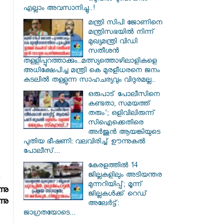
എല്ലാം അവസാനിച്ചു..!
മന്ത്രി സിപി ജോണിനെ
മന്ത്രിസഭയില്‍ നിന്ന്
മുഖ്യമന്ത്രി വിഡി
സതീശന്‍
തള്ളിപ്പുറത്താക്കും..മത്സ്യത്തൊഴിലാളികളെ
അധിക്ഷേപിച്ച മന്ത്രി കെ മുരളീധരനെ ജനം
കടലില്‍ തള്ളുന്ന സാഹചര്യവും വിദുരമല്ല..
ഒരുപാട് പോലീസിനെ
കണ്ടതാ, സമയത്ത്
തരും'; ഒളിവിലിരുന്ന്
സിഐക്കെതിരെ
അർജുൻ ആയങ്കിയുടെ
പുതിയ ഭീഷണി: വലവിരിച്ച് ഊന്നുകൽ
പോലീസ്...
കേരളത്തിൽ 14
ജില്ലകളിലും അടിയന്തര
മുന്നറിയിപ്പ്; മൂന്ന്
നു
ജില്ലകൾക്ക് റെഡ്
നു
അലേർട്ട്:
ജാഗ്രതയോടെ...