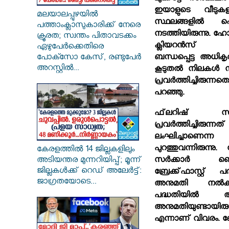
ഇയാളുടെ വീടുകള
മലയാലപ്പുഴയിൽ
സ്ഥലങ്ങളില്‍
പത്താംക്ലാസുകാരിക്ക് നേരെ
നടത്തിയിരുന്നു. ഹോട
ക്രൂരത; സ്വന്തം പിതാവടക്കം
ക്ലിയറന്‍സ് ഉണ്ട
ഏഴുപേർക്കെതിരെ
പോക്സോ കേസ്, രണ്ടുപേർ
ബന്ധപ്പെട്ട അധി
അറസ്റ്റിൽ...
കൂടുതല്‍ നിലകള്‍ നി
പ്രവര്‍ത്തിച്ചിരുന്ന
പറഞ്ഞു.
ഫ്‌ലറിഷ് സ്‌
പ്രവര്‍ത്തിച്
ലംഘിച്ചാണെന്ന
പുറത്തുവന്നിരുന്ന
കേരളത്തിൽ 14 ജില്ലകളിലും
സര്‍ക്കാര്‍
അടിയന്തര മുന്നറിയിപ്പ്; മൂന്ന്
ജില്ലകൾക്ക് റെഡ് അലേർട്ട്:
ബ്രേക്ക്ഫാസ്റ്റ്
ജാഗ്രതയോടെ...
അനുമതി നല്‍ക
പദ്ധതിയില്‍ ആറു
അനുമതിയുണ്ടായിരുന്
എന്നാണ് വിവരം. ബേസ