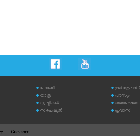
ഹോബി
ഇമിഗ്രേഷന്‍
യാത്ര
പരസ്യം
സൃഷ്ടികള്‍
തെരഞ്ഞെടുപ്പ
സ്‌പെഷ്യല്‍
പ്രവാസി
cy
|
Grievance