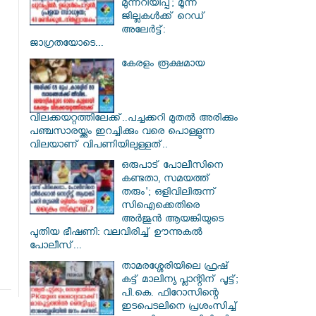
മുന്നറിയിപ്പ്; മൂന്ന്
ജില്ലകൾക്ക് റെഡ്
അലേർട്ട്:
ജാഗ്രതയോടെ...
കേരളം രൂക്ഷമായ
വിലക്കയറ്റത്തിലേക്ക്..പച്ചക്കറി മുതൽ അരിക്കും
പഞ്ചസാരയ്ക്കും ഇറച്ചിക്കും വരെ പൊള്ളുന്ന
വിലയാണ് വിപണിയിലുള്ളത്..
ഒരുപാട് പോലീസിനെ
കണ്ടതാ, സമയത്ത്
തരും'; ഒളിവിലിരുന്ന്
സിഐക്കെതിരെ
അർജുൻ ആയങ്കിയുടെ
പുതിയ ഭീഷണി: വലവിരിച്ച് ഊന്നുകൽ
പോലീസ്...
താമരശ്ശേരിയിലെ ഫ്രഷ്
കട്ട് മാലിന്യ പ്ലാന്റിന് പൂട്ട്;
പി.കെ. ഫിറോസിന്റെ
ഇടപെടലിനെ പ്രശംസിച്ച്