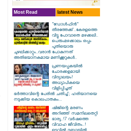
Most Read
latest News
"ഡോൾഫിൻ"
തീരത്തേക്ക്..കേരളത്തെ
വിട്ടു പോവാതെ മഴക്കലി..
പെരുംമഴക്കാലം ഒപ്പം
പുതിയൊരു
ചുഴലിക്കാറ്റും..വരാൻ പോകുന്നത്
അതിഭയാനകമായ മണിക്കൂറുകൾ..
പ്രണയപ്പകയിൽ
ചോരക്കളമായി
വിദ്യാലയം!
അധ്യാപികയെ
വിളിപ്പിച്ചത്
ഭർത്താവിന്റെ പേരിൽ ചതിച്ച്; ഹരിയാനയെ
നടുക്കിയ കൊലപാതകം...
ഷിജിന്റെ മരണം
അറിഞ്ഞ് സമനിലതെറ്റി
ഭാര്യ..!7 വർഷത്തെ
വിവാഹ ജീവിതം..!
ഒടുവിൽ ദുബായിൽ