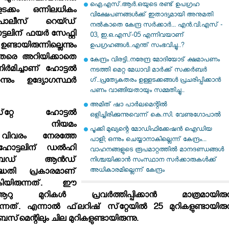
ഐ.എസ്.ആർ.ഒയുടെ രണ്ട് ഉപഗ്രഹ
ടക്കം ഒന്നിലധികം
വിക്ഷേപണങ്ങൾക്ക് ഇതാദ്യമായി അനുമതി
 പൊലീസ് റെയ്ഡ്
നൽകാതെ കേന്ദ്ര സർക്കാർ... എൻ.വി.എസ് -
്ടലിന് ഫയര്‍ സേഫ്റ്റി
03, ഇ.ഒ.എസ്-05 എന്നിവയാണ്
ായിരുന്നില്ലെന്നും
ഉപഗ്രഹങ്ങൾ..എന്ത് സംഭവിച്ചു..?
കൃതരെ അറിയിക്കാതെ
കേന്ദ്രം വിരട്ടി..നരേന്ദ്ര മോദിയോട് ക്ഷമാപണം
ര്‍മിച്ചാണ് ഹോട്ടല്‍
നടത്തി മെറ്റ മേധാവി മാർക്ക് സക്കർബർ​
തെന്നും ഉദ്യോഗസ്ഥര്‍
ഗ്..പ്രത്യേകതരം ഉള്ളടക്കങ്ങൾ പ്രചരിപ്പിക്കാൻ
പണം വാങ്ങിയതായും സമ്മതിച്ചു..
അമിത് ഷാ പാര്‍ലമെന്റില്‍
റ്റേ ഹോട്ടല്‍
ഒളിച്ചിരിക്കുന്നുവെന്ന് കെ.സി. വേണുഗോപാല്‍
ചിരുന്നത് നിയമം
പൂക്കി മുഖ്യന്റെ മോഡിഫിക്കേഷൻ ഐഡിയ
 വിവരം നേരത്തേ
പാളി; ഒന്നും ചെയ്യാനാകില്ലെന്ന് കേന്ദ്രം...
ു. ഹോട്ടലിന് ഡല്‍ഹി
വാഹനങ്ങളുടെ രൂപമാറ്റത്തില്‍ മാനദണ്ഡങ്ങള്‍
 ബെഡ് ആന്‍ഡ്
നിശ്ചയിക്കാന്‍ സംസ്ഥാന സര്‍ക്കാരുകള്‍ക്ക്
അധികാരമില്ലെന്ന് കേന്ദ്രം
 പദ്ധതി പ്രകാരമാണ്
ിയിരുന്നത്. ഈ
 മുറികള്‍ പ്രവര്‍ത്തിപ്പിക്കാന്‍ മാത്രമായിരുന്
നത്. എന്നാല്‍ ഫ്‌ലറിഷ് സ്‌റ്റേയില്‍ 25 മുറികളുണ്ടായിരുന്
്‌മെന്റിലും ചില മുറികളുണ്ടായിരുന്നു.