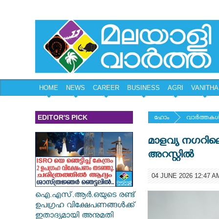
HOME
NEWS
CAREER
BUSINESS
AGRI
VANITHA
EDITOR'S PICK
ഹോം
വാര്‍ത്തകള്
മാളവ്യ നഗറിലെ
അറസ്റ്റില്‍
04 JUNE 2026 12:47 A
ഐ.എസ്.ആർ.ഒയുടെ രണ്ട്
ഉപഗ്രഹ വിക്ഷേപണങ്ങൾക്ക്
ഇതാദ്യമായി അനുമതി