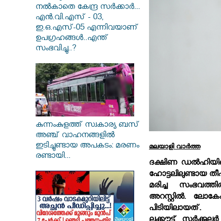
നൽകാതെ കേന്ദ്ര സർക്കാർ...
എൻ.വി.എസ് - 03,
ഇ.ഒ.എസ്-05 എന്നിവയാണ്
ഉപഗ്രഹങ്ങൾ..എന്ത്
സംഭവിച്ചു..?
കുന്നംകുളത്ത് സ്വകാര്യ ബസ്
അഞ്ച് വാഹനങ്ങളിൽ
ഇടിച്ചുണ്ടായ അപകടം: മരണം
മലയാളി വാര്‍ത്ത
രണ്ടായി...
ദക്ഷിണ ഡല്‍ഹിയി
ഹോട്ടലിലുണ്ടായ തീപി
മരിച്ച സംഭവത്തി
അറസ്റ്റില്‍. ല
പിടിയിലായത്. 
ലുക്കൗട്ട് സര്‍ക്കുലര്