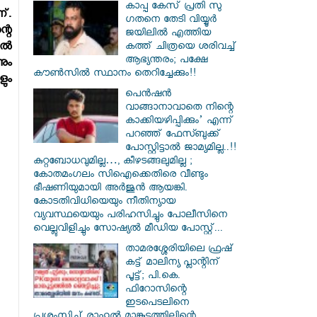
കാപ്പ കേസ് പ്രതി സു​
്.
ഗതനെ തേടി വിയ്യൂർ
്റെ
ജയിലിൽ എത്തിയ
ല്‍
കത്ത് ചിത്രയെ ശരിവച്ച്
ആഭ്യന്തരം; പക്ഷേ
ും
കൗൺസിൽ സ്ഥാനം തെറിച്ചേക്കും!!
ും
പെൻഷൻ
വാങ്ങാനാവാതെ നിന്റെ
കാക്കിയഴിപ്പിക്കും’ എന്ന്
പറഞ്ഞ് ഫേസ്ബുക്ക്
പോസ്റ്റിട്ടാൽ ജാമ്യമില്ല..!!
കുറ്റബോധവുമില്ല…, കീഴടങ്ങലുമില്ല ;
കോതമംഗലം സിഐക്കെതിരെ വീണ്ടും
ഭീഷണിയുമായി അര്‍ജുന്‍ ആയങ്കി.
കോടതിവിധിയെയും നീതിന്യായ
വ്യവസ്ഥയെയും പരിഹസിച്ചും പോലീസിനെ
വെല്ലുവിളിച്ചും സോഷ്യൽ മീഡിയ പോസ്റ്റ്...
താമരശ്ശേരിയിലെ ഫ്രഷ്
കട്ട് മാലിന്യ പ്ലാന്റിന്
പൂട്ട്; പി.കെ.
ഫിറോസിന്റെ
ഇടപെടലിനെ