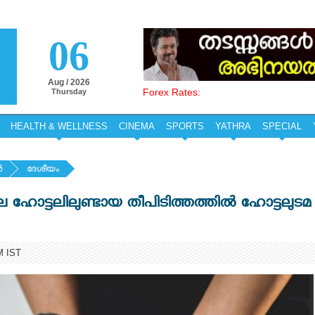
06
Aug / 2026
Forex Rates:
Thursday
HEALTH & WELLNESS
CINEMA
SPORTS
YATHRA
SPECIAL
‍
ദേശീയം
 ഹോട്ടലിലുണ്ടായ തീപിടിത്തത്തില്‍ ഹോട്ടലുടമ
M IST