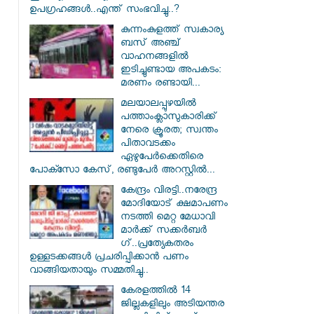
ഉപഗ്രഹങ്ങൾ..എന്ത് സംഭവിച്ചു..?
കുന്നംകുളത്ത് സ്വകാര്യ
ബസ് അഞ്ച്
വാഹനങ്ങളിൽ
ഇടിച്ചുണ്ടായ അപകടം:
മരണം രണ്ടായി...
മലയാലപ്പുഴയിൽ
പത്താംക്ലാസുകാരിക്ക്
നേരെ ക്രൂരത; സ്വന്തം
പിതാവടക്കം
ഏഴുപേർക്കെതിരെ
പോക്സോ കേസ്, രണ്ടുപേർ അറസ്റ്റിൽ...
കേന്ദ്രം വിരട്ടി..നരേന്ദ്ര
മോദിയോട് ക്ഷമാപണം
നടത്തി മെറ്റ മേധാവി
മാർക്ക് സക്കർബർ​
ഗ്..പ്രത്യേകതരം
ഉള്ളടക്കങ്ങൾ പ്രചരിപ്പിക്കാൻ പണം
വാങ്ങിയതായും സമ്മതിച്ചു..
കേരളത്തിൽ 14
ജില്ലകളിലും അടിയന്തര