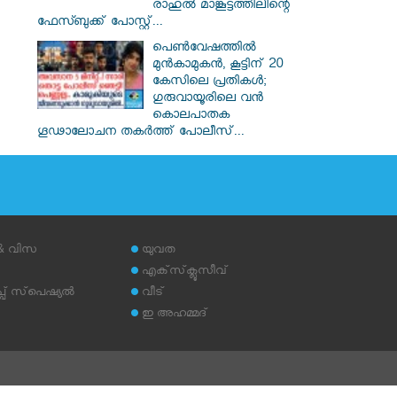
രാഹുൽ മാങ്കൂട്ടത്തിലിന്റെ
ഫേസ്ബുക്ക് പോസ്റ്റ്...
പെൺവേഷത്തിൽ
മുൻകാമുകൻ, കൂട്ടിന് 20
കേസിലെ പ്രതികൾ;
ഗുരുവായൂരിലെ വൻ
കൊലപാതക
ഗൂഢാലോചന തകർത്ത് പോലീസ്...
 & വിസ
യുവത
എക്‌സ്‌ക്ലൂസീവ്
് സ്‌പെഷ്യല്‍
വീട്
ഇ അഹമ്മദ്‌