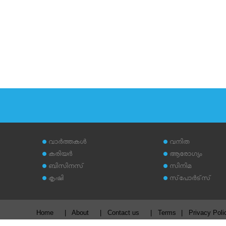
വാര്‍ത്തകള്‍
വനിത
കരിയര്‍
ആരോഗ്യം
ബിസിനസ്
സിനിമ
കൃഷി
സ്‌പോര്‍ട്‌സ്
Home
|
About
|
Contact us
|
Terms
|
Privacy Poli