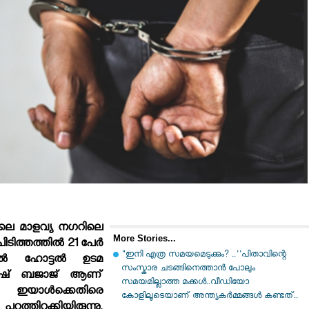
ലെ മാളവ്യ നഗറിലെ
More Stories...
ടിത്തത്തില്‍ 21 പേര്‍
"ഇനി എത്ര സമയമെടുക്കും? ..''പിതാവിന്റെ
ല്‍ ഹോട്ടല്‍ ഉടമ
സംസ്കാര ചടങ്ങിനെത്താൻ പോലും
ോകേഷ് ബജാജ് ആണ്
സമയമില്ലാത്ത മക്കൾ..വീഡിയോ
ഇയാള്‍ക്കെതിരെ
കോളിലൂടെയാണ് അന്ത്യകർമ്മങ്ങൾ കണ്ടത്..
‍ പുറത്തിറക്കിയിരുന്നു.