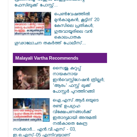
പ്രശംസിച്ച് രാഹുൽ മാങ്കൂട്ടത്തിലിന്റെ
ഫേസ്ബുക്ക് പോസ്റ്റ്...
പെൺവേഷത്തിൽ
മുൻകാമുകൻ, കൂട്ടിന് 20
കേസിലെ പ്രതികൾ;
ഗുരുവായൂരിലെ വൻ
കൊലപാതക
ഗൂഢാലോചന തകർത്ത് പോലീസ്...
Malayali Vartha Recommends
സൈജു കുറുപ്പ്
നായകനായ
ഇൻവെസ്റ്റിഗേഷൻ ത്രില്ലർ;
'ആരം' ഫസ്റ്റ് ലുക്ക്
പോസ്റ്റർ പുറത്തിറങ്ങി
ഐ.എസ്.ആർ.ഒയുടെ
രണ്ട് ഉപഗ്രഹ
വിക്ഷേപണങ്ങൾക്ക്
ഇതാദ്യമായി അനുമതി
നൽകാതെ കേന്ദ്ര
സർക്കാർ... എൻ.വി.എസ് - 03,
ഇ.ഒ.എസ്-05 എന്നിവയാണ്