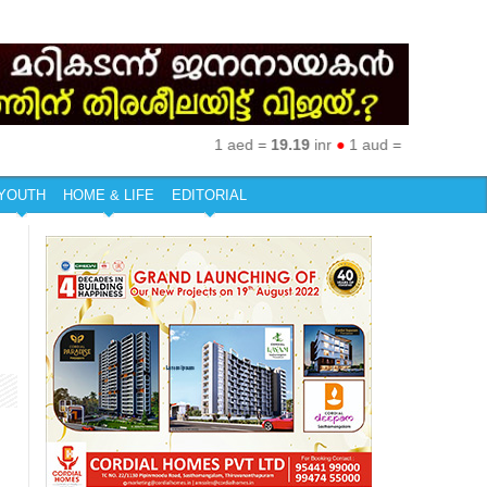
1 aed =
19.19
inr
●
1 aud =
50.27
inr
●
1 eu
YOUTH
HOME & LIFE
EDITORIAL