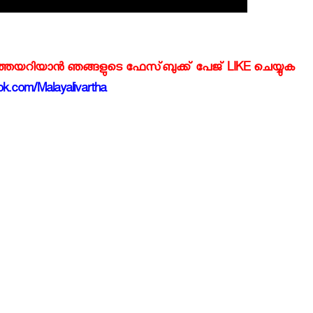
്‍ത്തയറിയാന്‍ ഞങ്ങളുടെ ഫേസ്‌ബുക്ക്‌ പേജ് LIKE ചെയ്യുക
k.com/Malayalivartha