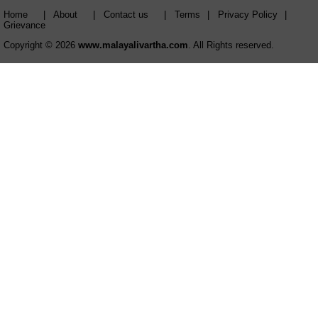
Home
|
About
|
Contact us
|
Terms
|
Privacy Policy
|
Grievance
Copyright © 2026
www.malayalivartha.com
. All Rights reserved.