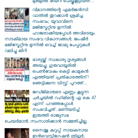
മുകളിൽ കയറി ചെയ്തുകൂട്ടിയത്...
വിമാനത്തിന്റെ എമർജൻസി
വാതിൽ തുറക്കാൻ ശ്രമിച്ച
സംഭവം; യുവാവിനെ
മജിസ്ട്രേറ്റിനു മുന്നിൽ
ഹാജരാക്കിയപ്പോൾ അവിടെയും
നാടകീമായ സംഭവ വികാസങ്ങൾ; ജംഷീർ
മജിസ്ട്രേറ്റിനു മുന്നിൽ വെച്ച് ജാമ്യ പേപ്പറുകൾ
വലിച്ചു കീറി
ഭാര്യയ്ക്ക് സ്വകാര്യ ദൃശ്യങ്ങൾ
അയച്ചു; ഗുരുവായൂരിൽ
പെൺവേഷം കെട്ടി കാമുകൻ
എത്തിയത് പ്രതികാരത്തിന്!
ഞെട്ടിക്കുന്ന ട്വിസ്റ്റ് പുറത്ത്...
ജഡ്ജിമാരുടെ എണ്ണം കൂട്ടുന്ന
ചർച്ചയിൽ റഹിമിന്റെ എ കെ 47
എന്ന് പറഞ്ഞപ്പോൾ
സംഭവിച്ചത്..മണിയടിച്ച്
ഇരുത്തി രാജ്യസഭ
ചെയർമാൻ..സംസാരിക്കാൻ സമ്മതിച്ചില്ല..
സൈജു കുറുപ്പ് നായകനായ
ഇൻവെസ്റ്റിഗേഷൻ ത്രില്ലർ;