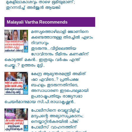
മുകളിലാകാശവും താഴെ ഭൂമിയുമാണ്;
തുറന്നടിച്ച് അർജുൻ ആയങ്കി
Malayali Vartha Recommends
മത്സ്യത്തൊഴിലാളി ജോണിനെ
കണ്ടെത്താനുള്ള തിരച്ചിൽ ഏഴാം
ദിവസവും
തുടരുന്നു...വീട്ടിലെത്തിയ
ഗോവിന്ദനും ടീമിനും കണക്കിന്
കൊടുത്ത് മകൻ.. ഇത്രയും വർഷം എന്ത്
ചെയ്തു..? ഉത്തരം മുട്ടി..
കേന്ദ്ര ആഭ്യന്തരമന്ത്രി അമിത്
ഷാ എവിടെ..? പ്രതിപക്ഷ
ബഹളം തുടരുന്നതിനിടെ,
അസാധാരണ ഇടപെടലുമായി
ഉപരാഷ്ട്രപതിയും രാജ്യസഭാ
ചെയർമാനുമായ സി.പി.രാധാകൃഷ്ണൻ..
പോലീസിനെ വെല്ലുവിളിച്ച്
മദ്യപന്റെ അഭ്യാസപ്രകടനം;
നെയ്യാറ്റിൻകരയിൽ പിങ്ക്
പോലീസ് വാഹനത്തിന്