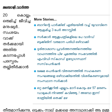
മലയാളി വാര്‍ത്ത
20 കൊല്ലം
More Stories...
ഒരുമിച്ച് ജീവിച്ച
ബാറിന്റെ പാര്‍ക്കിങ് ഏരിയയില്‍ വച്ച് യുവാവിനെ
മനുഷ്യർ..
ആക്രമിച്ച 3 പേര്‍ അറസ്റ്റില്‍
സംശയം
സര്‍ക്കാര്‍ ആശുപത്രികളിലെ പേ വാര്‍ഡ്
വാക്ക്
ബുക്കിങിന് വരുമാന പരിധി ഒഴിവാക്കി
തർക്കമായി
ദുരിതാശ്വാസ പ്രവര്‍ത്തനത്തിനെത്തിയ
അതിരു
വാഹനത്തിനു പിഴ ചുമത്തിയ സംഭവത്തില്‍
കടന്നപ്പോൾ
എംവിഡി സ്‌ക്വാഡ് ഉദ്യോഗസ്ഥന്
പരസ്പരം
സസ്‌പെന്‍ഷന്‍
തല്ലിതീർക്കാൻ
ക്ഷേമ പെന്‍ഷന്‍ വിതരണത്തില്‍ സഹകരണ
സംഘങ്ങളെ ഒഴിവാക്കിയതില്‍ വിശദീകരണവുമായി
സംസ്ഥാന സര്‍ക്കാര്‍
ഒറ്റ മണിക്കൂറിൽ എല്ലാം മാറി കൊടും മഴ 97 മരണം
ഡാമുകൾ നിറഞ്ഞ് കവിഞ്ഞു..! അമ്പോ ഇന്ന്
രാത്രിയിൽ തെക്ക് മഴ
തീരുമാനിക്കുന്നു, ഒടുക്കം നാല് മക്കളെ അനാഥരാക്കി ആ ഉമ്മ