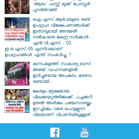
'ആരം' ഫസ്റ്റ് ലുക്ക് പോസ്റ്റർ
പുറത്തിറങ്ങി
ഐ.എസ്.ആർ.ഒയുടെ രണ്ട്
ഉപഗ്രഹ വിക്ഷേപണങ്ങൾക്ക്
ഇതാദ്യമായി അനുമതി
നൽകാതെ കേന്ദ്ര സർക്കാർ...
എൻ.വി.എസ് - 03,
ഇ.ഒ.എസ്-05 എന്നിവയാണ്
ഉപഗ്രഹങ്ങൾ..എന്ത് സംഭവിച്ചു..?
കുന്നംകുളത്ത് സ്വകാര്യ ബസ്
അഞ്ച് വാഹനങ്ങളിൽ
ഇടിച്ചുണ്ടായ അപകടം: മരണം
രണ്ടായി...
കേരളം രൂക്ഷമായ
വിലക്കയറ്റത്തിലേക്ക്..പച്ചക്കറി
മുതൽ അരിക്കും പഞ്ചസാരയ്ക്കും
ഇറച്ചിക്കും വരെ പൊള്ളുന്ന
വിലയാണ് വിപണിയിലുള്ളത്..