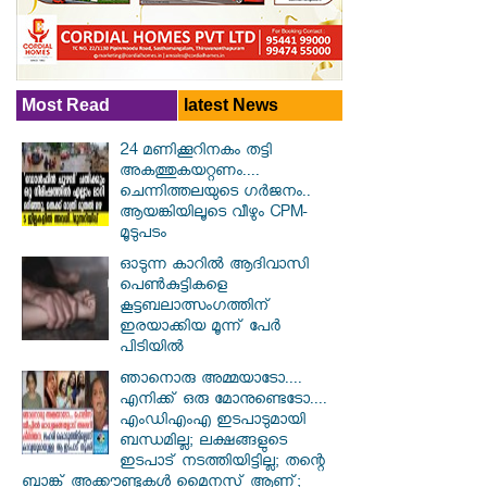
Most Read
latest News
24 മണിക്കൂറിനകം തട്ടി
അകത്തുകയറ്റണം....
ചെന്നിത്തലയുടെ ഗർജനം..
ആയങ്കിയിലൂടെ വീഴും CPM-
മൂടുപടം
ഓടുന്ന കാറില്‍ ആദിവാസി
പെണ്‍കുട്ടികളെ
കൂട്ടബലാത്സംഗത്തിന്
ഇരയാക്കിയ മൂന്ന് പേര്‍
പിടിയില്‍
ഞാനൊരു അമ്മയാടോ....
എനിക്ക് ഒരു മോനുണ്ടെടോ....
എംഡിഎംഎ ഇടപാടുമായി
ബന്ധമില്ല; ലക്ഷങ്ങളുടെ
ഇടപാട് നടത്തിയിട്ടില്ല; തന്റെ
ബാങ്ക് അക്കൗണ്ടുകൾ മൈനസ് ആണ്;