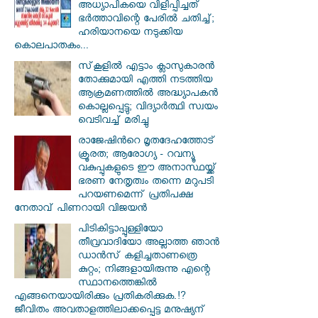
അധ്യാപികയെ വിളിപ്പിച്ചത്
ഭർത്താവിന്റെ പേരിൽ ചതിച്ച്;
ഹരിയാനയെ നടുക്കിയ
കൊലപാതകം...
സ്‌കൂളില്‍ എട്ടാം ക്ലാസുകാരന്‍
തോക്കുമായി എത്തി നടത്തിയ
ആക്രമണത്തില്‍ അദ്ധ്യാപകന്‍
കൊല്ലപ്പെട്ടു; വിദ്യാര്‍ത്ഥി സ്വയം
വെടിവച്ച് മരിച്ചു
രാജേഷിൻറെ മൃതദേഹത്തോട്
ക്രൂരത; ആരോഗ്യ - റവന്യൂ
വകുപ്പുകളുടെ ഈ അനാസ്ഥയ്ക്ക്
ഭരണ നേതൃത്വം തന്നെ മറുപടി
പറയണമെന്ന് പ്രതിപക്ഷ
നേതാവ് പിണറായി വിജയൻ
പിടികിട്ടാപ്പുള്ളിയോ
തീവ്രവാദിയോ അല്ലാത്ത ഞാൻ
ഡാൻസ് കളിച്ചതാണത്രെ
കുറ്റം; നിങ്ങളായിരുന്നു എന്റെ
സ്ഥാനത്തെങ്കിൽ
എങ്ങനെയായിരിക്കും പ്രതികരിക്കുക.!?
ജീവിതം അവതാളത്തിലാക്കപ്പെട്ട മനുഷ്യന്