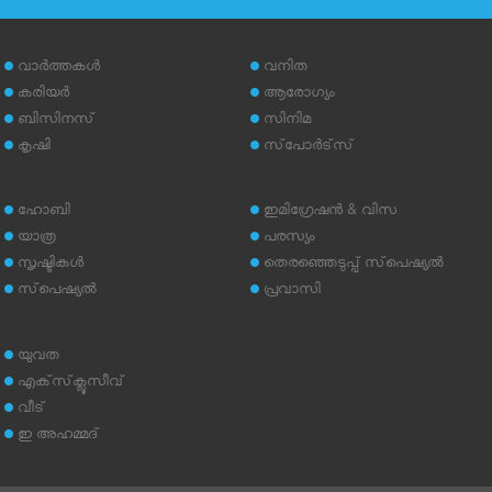
വാര്‍ത്തകള്‍
വനിത
കരിയര്‍
ആരോഗ്യം
ബിസിനസ്
സിനിമ
കൃഷി
സ്‌പോര്‍ട്‌സ്
ഹോബി
ഇമിഗ്രേഷന്‍ & വിസ
യാത്ര
പരസ്യം
സൃഷ്ടികള്‍
തെരഞ്ഞെടുപ്പ് സ്‌പെഷ്യല്‍
സ്‌പെഷ്യല്‍
പ്രവാസി
യുവത
എക്‌സ്‌ക്ലൂസീവ്
വീട്
ഇ അഹമ്മദ്‌