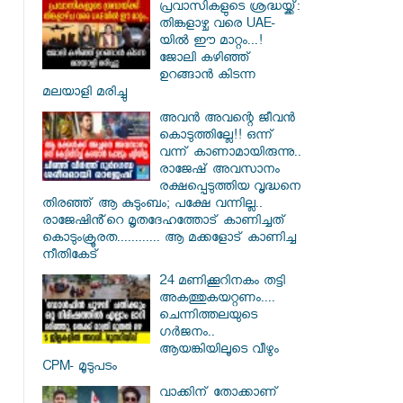
പ്രവാസികളുടെ ശ്രദ്ധയ്ക്ക്:
തിങ്കളാഴ്ച വരെ UAE-
യിൽ ഈ മാറ്റം...!
ജോലി കഴിഞ്ഞ്
ഉറങ്ങാൻ കിടന്ന
മലയാളി മരിച്ചു
അവൻ അവന്റെ ജീവൻ
കൊടുത്തില്ലേ!! ഒന്ന്
വന്ന് കാണാമായിരുന്നു..
രാജേഷ് അവസാനം
രക്ഷപ്പെടുത്തിയ വൃദ്ധനെ
തിരഞ്ഞ് ആ കുടുംബം; പക്ഷേ വന്നില്ല..
രാജേഷിൻ്റെ മൃതദേഹത്തോട് കാണിച്ചത്
കൊടുംക്രൂരത............ ആ മക്കളോട് കാണിച്ച
നീതികേട്
24 മണിക്കൂറിനകം തട്ടി
അകത്തുകയറ്റണം....
ചെന്നിത്തലയുടെ
ഗർജനം..
ആയങ്കിയിലൂടെ വീഴും
CPM- മൂടുപടം
വാക്കിന് തോക്കാണ്