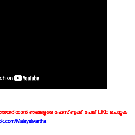
്‍ത്തയറിയാന്‍ ഞങ്ങളുടെ ഫേസ്‌ബുക്ക്‌ പേജ് LIKE ചെയ്യുക
k.com/Malayalivartha