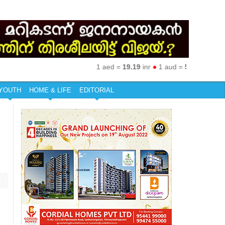
1 aed =
19.19
inr
●
1 aud =
50.27
inr
●
1 eur
YOUTH
HOME & LIFE
EDITORIAL