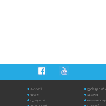
ഹോബി
ഇമിഗ്രേഷന്‍
യാത്ര
പരസ്യം
സൃഷ്ടികള്‍
തെരഞ്ഞെടുപ്പ