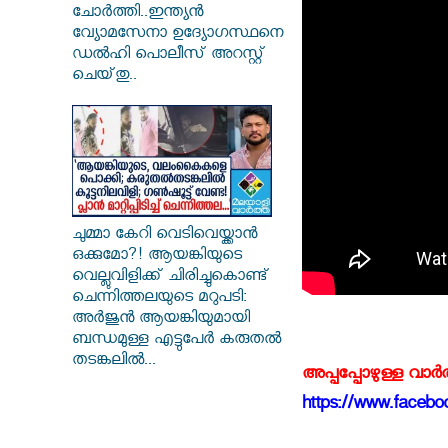
ചോർത്തി..ഇന്ത്യൻ
വ്യോമസേനാ ഉദ്യോഗസ്ഥനെ
ഡൽഹി പൊലീസ് അറസ്റ്റ്
ചെയ്‌തു..
ചുമ്മാ കേറി വെടിവെയ്ക്കാൻ
ഒക്കുമോ?! ആയങ്കിയുടെ
വെല്ലുവിളിക്ക് ചിരിച്ചുകൊണ്ട്
ചെന്നിത്തലയുടെ മറുപടി:
അർജുൻ ആയങ്കിയുമായി
ബന്ധമുള്ള എട്ടുപേർ കരുതൽ
തടങ്കലിൽ...
അപ്പപ്പോഴുള്ള വാര
https://www.faceboo