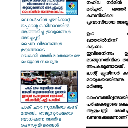
നഹ്‌ല നര്‍മിന്‍
മരിച്ചത്. ഖത്തര്‍
കമ്പനിയിലെ 
ഡൊൾഫിൻ ചുഴലിക്കാറ്റ്
പ്രവാസിയായ അബ്ദുള
ജപ്പാന്റെ ഒക്കിനാവയിൽ
ആഞ്ഞടിച്ചു..തുറമുഖങ്ങൾ
ഉംറ തീര്‍ത്
അടച്ചുപൂട്ടി
ഖത്തറില്‍നിന്ന
ചൈന..വിമാനങ്ങൾ
കുടുംബം മക്
കൂട്ടത്തോടെ
ഇവിടെനിന്നും ഉം
റദ്ധാക്കി..അതിശക്തമായ മഴ
മടങ്ങുന്നതിനിടെ ത
പെയ്യാൻ സാധ്യത..
അപകടമുണ്ടായത്. റോഡ
ലാന്റ് ക്രൂയിസര്‍
മറയുകയായിരുന്നു
മറിഞ്ഞു.
വാഹനത്തിലുണ്ടായിര
പരിക്കുകളോടെ രക്ഷപ്
പാക് ചാര സുന്ദരിയെ കണ്ട്
ആശുപത്രി മോര്‍ച്
മയങ്ങി.. രാജ്യസുരക്ഷയെ
ഖബറടക്കുമെന്നാണ്
ബാധിക്കുന്ന അതീവ
രഹസ്യവിവരങ്ങൾ