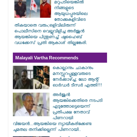
മറുപടിയെങ്കിൽ
നിങ്ങളുടെ
ആയുധപ്പുരയിലെ
തോക്കുകളിവിടെ
തികയാതെ വരും;ഒളിവിലിരുന്ന്
പൊലീസിനെ വെല്ലുവിളിച്ച അർജുൻ
ആയങ്കിയെ പിന്തുണച്ച് ഷുഹൈബ്
വധക്കേസ് പ്രതി ആകാശ് തില്ലങ്കേരി.
Malayali Vartha Recommends
കൊല്ലാനും ചാകാനും
മനസ്സുറപ്പുള്ളവരുടെ
നേർക്കാഴ്ച്ച; ലോ ആന്റ്
ഓർഡർ ടീസർ എത്തി!!!
അർജുൻ
ആയങ്കിക്കെതിരെ നടപടി
എടുത്തോട്ടെയെന്ന്
പ്രതിപക്ഷ നേതാവ്
പിണറായി
വിജയൻ...ആയങ്കിയെ ന്യായീകരിക്കേണ്ട
ചുമതല തനിക്കില്ലെന്ന് പിണറായി..