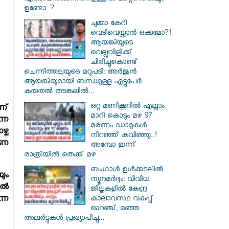
ഉണ്ടോ..?
ചുമ്മാ കേറി
വെടിവെയ്ക്കാൻ ഒക്കുമോ?!
ആയങ്കിയുടെ
വെല്ലുവിളിക്ക്
ചിരിച്ചുകൊണ്ട്
ചെന്നിത്തലയുടെ മറുപടി: അർജുൻ
ആയങ്കിയുമായി ബന്ധമുള്ള എട്ടുപേർ
കരുതൽ തടങ്കലിൽ...
ഒറ്റ മണിക്കൂറിൽ എല്ലാം
ണ്
മാറി കൊടും മഴ 97
്ന
മരണം ഡാമുകൾ
്ച
നിറഞ്ഞ് കവിഞ്ഞു..!
വണ
അമ്പോ ഇന്ന്
രാത്രിയിൽ തെക്ക് മഴ
ബംഗാൾ ഉൾക്കടലിൽ
ും
ന്യൂനമർദ്ദം: വിവിധ
ല്‍
ജില്ലകളിൽ കേന്ദ്ര
കാലാവസ്ഥ വകുപ്പ്
നെ
ഓറഞ്ച്, മഞ്ഞ
അലർട്ടുകൾ പ്രഖ്യാപിച്ചു...