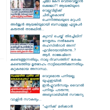
ചുമ്മാ കേറി വെടിവെയ്ക്കാൻ
ഒക്കുമോ?! ആയങ്കിയുടെ
വെല്ലുവിളിക്ക്
ചിരിച്ചുകൊണ്ട്
ചെന്നിത്തലയുടെ മറുപടി:
അർജുൻ ആയങ്കിയുമായി ബന്ധമുള്ള എട്ടുപേർ
കരുതൽ തടങ്കലിൽ...
ക്യാമ്പ് ചെയ്ത് തിരച്ചിലിന്
നേതൃത്വം നല്‍കേണ്ട
തഹസില്‍ദാര്‍ അന്ന്
എവിടെയായിരുന്നു..?
ആര്‍. രാജേഷിനെ
കണ്ടെത്തുന്നതിലും, നാലു ദിവസത്തിന് ശേഷം
കണ്ടെത്തിയ മൃതദേഹം നാട്ടിലെത്തിക്കുന്നതിലും
കുറ്റകരമായ അനാസ്ഥ..
വെറുമൊരു പനിയല്ല,
യുഎഇയിൽ
ഇൻഫ്ലുവൻസയും വൈറൽ
പനിയും പടരുന്നു;
അബുദാബിയിൽ സൗജന്യ
വാക്സിൻ സൗകര്യം...
"എനിക്ക് മരിക്കാൻ