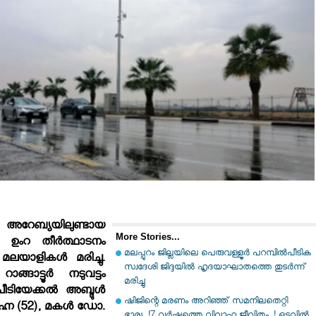
്യയിലുണ്ടായ
More Stories...
 ഉംറ തീര്‍ത്ഥാടനം
മലപ്പുറം ജില്ലയിലെ പെരുവള്ളൂർ പറമ്പിൽപീടിക
ലയാളികള്‍ മരിച്ചു.
സ്വദേശി ജിദ്ദയിൽ ഹൃദയാഘാതത്തെ തുടർന്ന്
 റാങ്ങാട്ടൂര്‍ നടുവട്ടം
മരിച്ചു
ടിയേക്കല്‍ അബ്ദുള്‍
ഷിജിന്റെ മരണം അറിഞ്ഞ് സമനിലതെറ്റി
രഹ്ന (52), മകള്‍ ഡോ.