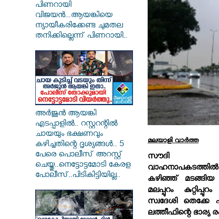
പിണറായി
വിജയൻ...ആയങ്കിയെ
ന്യായീകരിക്കേണ്ട ചുമതല
തനിക്കില്ലെന്ന് പിണറായി..
അർജുൻ ആയങ്കി
എടപ്പാളിൽ.. റസ്റ്ററന്റിൽ
ചായയും ഭക്ഷണവും
മലയാളി വാര്‍ത്ത
കഴിച്ചതിന്റെ ദൃശ്യങ്ങൾ.. 5
പേരെ പൊലീസ് അറസ്റ്റ്
സൗദി അറേബ
ചെയ്തു..നെട്ടോട്ടമോടി കേരള
വാഹനാപകടത്തില്‍
പോലീസ്..പിടികിട്ടിയില്ല..
കഴിഞ്ഞ് മടങ്ങിയ മ
മലപ്പുറം കുറ്റിപ്പുറം
സ്വദേശി തെക്കേ പീ
ലത്തീഫിന്റെ ഭാര്യ 