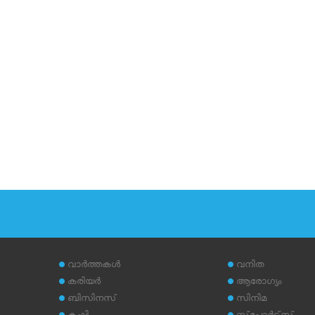
വാര്‍ത്തകള്‍
വനിത
കരിയര്‍
ആരോഗ്യം
ബിസിനസ്
സിനിമ