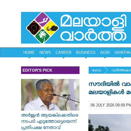
HOME
NEWS
CAREER
BUSINESS
AGRI
VANITHA
EDITOR'S PICK
ഹോം
വാര്‍ത്തകള്
സൗദിയില്‍ വാ
മലയാളികള്‍ മരി
06 JULY 2026 09:09 P
അർജുൻ ആയങ്കിക്കെതിരെ
നടപടി എടുത്തോട്ടെയെന്ന്
പ്രതിപക്ഷ നേതാവ്