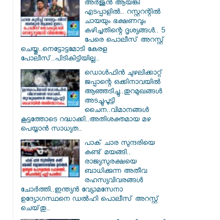
അർജുൻ ആയങ്കി
എടപ്പാളിൽ.. റസ്റ്ററന്റിൽ
ചായയും ഭക്ഷണവും
കഴിച്ചതിന്റെ ദൃശ്യങ്ങൾ.. 5
പേരെ പൊലീസ് അറസ്റ്റ്
ചെയ്തു..നെട്ടോട്ടമോടി കേരള
പോലീസ്..പിടികിട്ടിയില്ല..
ഡൊൾഫിൻ ചുഴലിക്കാറ്റ്
ജപ്പാന്റെ ഒക്കിനാവയിൽ
ആഞ്ഞടിച്ചു..തുറമുഖങ്ങൾ
അടച്ചുപൂട്ടി
ചൈന..വിമാനങ്ങൾ
കൂട്ടത്തോടെ റദ്ധാക്കി..അതിശക്തമായ മഴ
പെയ്യാൻ സാധ്യത..
പാക് ചാര സുന്ദരിയെ
കണ്ട് മയങ്ങി..
രാജ്യസുരക്ഷയെ
ബാധിക്കുന്ന അതീവ
രഹസ്യവിവരങ്ങൾ
ചോർത്തി..ഇന്ത്യൻ വ്യോമസേനാ
ഉദ്യോഗസ്ഥനെ ഡൽഹി പൊലീസ് അറസ്റ്റ്
ചെയ്‌തു..