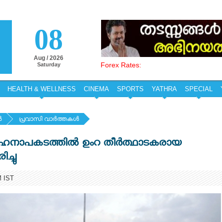
08
Aug / 2026
Forex Rates:
Saturday
HEALTH & WELLNESS
CINEMA
SPORTS
YATHRA
SPECIAL
‍
പ്രവാസി വാര്‍ത്തകള്‍
ഹനാപകടത്തില്‍ ഉംറ തീര്‍ത്ഥാടകരായ
ച്ചു
M IST