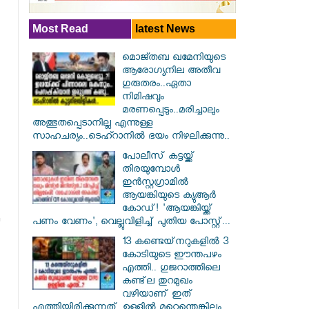
Most Read
latest News
മൊജ്തബ ഖമേനിയുടെ
ആരോഗ്യനില അതീവ
ഗുരുതരം..ഏതാ
നിമിഷവും
മരണപ്പെടും..മരിച്ചാലും
അത്ഭുതപ്പെടാനില്ല എന്നുള്ള
സാഹചര്യം..ടെഹ്റാനിൽ ഭയം നിഴലിക്കുന്നു..
പോലീസ് കട്ടയ്ക്ക്
തിരയുമ്പോൾ
ഇൻസ്റ്റഗ്രാമിൽ
ആയങ്കിയുടെ ക്യുആർ
കോഡ്! 'ആയങ്കിയ്ക്ക്
പണം വേണം', വെല്ലുവിളിച്ച് പുതിയ പോസ്റ്റ്...
13 കണ്ടെയ്‌നറുകളിൽ 3
കോടിയുടെ ഈന്തപഴം
എത്തി.. ഗുജറാത്തിലെ
കണ്ട്‌ല തുറമുഖം
വഴിയാണ് ഇത്
എത്തിയിരിക്കുന്നത്..ഉള്ളിൽ മറ്റെന്തെങ്കിലും