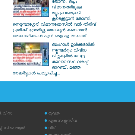
തോന്നി, ഒപ്പം
വിമാനത്തിലുള്ള
മറ്റുള്ളവരെക്കൂടി
കൂടെക്കൂട്ടാൻ തോന്നി:
നെടുമ്പാശ്ശേരി വിമാനക്കേസിൽ വൻ തിരിവ്;
പ്രതിക്ക് ഭ്രാന്തില്ല, മലേഷ്യൻ കണക്ഷൻ
അന്വേഷിക്കാൻ എൻ.ഐ.എ രംഗത്ത്...
ബംഗാൾ ഉൾക്കടലിൽ
ന്യൂനമർദ്ദം: വിവിധ
ജില്ലകളിൽ കേന്ദ്ര
കാലാവസ്ഥ വകുപ്പ്
ഓറഞ്ച്, മഞ്ഞ
അലർട്ടുകൾ പ്രഖ്യാപിച്ചു...
 & വിസ
യുവത
എക്‌സ്‌ക്ലൂസീവ്
് സ്‌പെഷ്യല്‍
വീട്