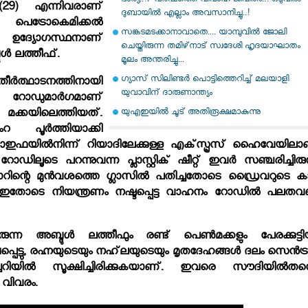
ഭാര്യ..!7 വർഷത്തെ വിവാഹ ജീവിതം..! ഒടുവിൽ
 (29) എന്നിവരാണ്
ദുബായിൽ എല്ലാം അവസാനിച്ചു..!
 പെട്രോകെമിക്കല്‍
സങ്കടമടക്കാനാവാതെ.... യാമ്പുവിൽ ജോലി
ഉദ്യോഗസ്ഥനാണ്
ചെയ്തിരുന്ന തമിഴ്‌നാട് സ്വദേശി ഹൃദയാഘാതം
്‍ ലത്തീഫ്.
മൂലം അന്തരിച്ചു...
ഗ്യാസ് സിലിണ്ടര്‍ പൊട്ടിത്തെറിച്ച് മലയാളി
ഥാടനത്തിനായി
യുവാവിന് ദാരുണാന്ത്യം
് റോഡുമാര്‍ഗമാണ്
യുഎഇയില്‍ ചൂട് അതിരൂക്ഷമാകുന്നു
കയിലെത്തിയത്.
റ പൂര്‍ത്തിയാക്കി
്വാഇഫയില്‍നിന്ന് റിയാദിലേക്കുള്ള എക്‌സ്പ്രസ് ഹൈവേയിലാ
ിലൂടെ പറന്നുവന്ന പ്ലാസ്റ്റിക് ഷീറ്റ് ഇവര്‍ സഞ്ചരിച്ചിരുന
 കാറിന്റെ മുന്‍വശത്തെ ഗ്ലാസില്‍ പതിച്ചതോടെ ഡ്രൈവറുടെ കാഴ
. ഇതോടെ നിയന്ത്രണം നഷ്ടപ്പെട്ട വാഹനം റോഡില്‍ പലത
ുന്ന അബ്ദുള്‍ ലത്തീഫും രണ്ട് പെണ്‍മക്കളും പേരക്കുട്ടിയ
പെട്ടു, രഹ്നയുടെയും നഹ്‌ലയുടെയും മൃതദേഹങ്ങള്‍ ദലം സെന്‍ട്ര
ചറിയില്‍ സൂക്ഷിച്ചിരിക്കുകയാണ്. ഇവരെ സൗദിയില്‍തന്
 വിവരം.