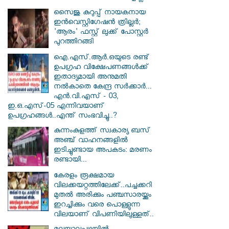
സൈജു കുറുപ്പ് നായകനായ
ഇൻവെസ്റ്റിഗേഷൻ ത്രില്ലർ;
'ആരം' ഫസ്റ്റ് ലുക്ക് പോസ്റ്റർ
പുറത്തിറങ്ങി
ഐ.എസ്.ആർ.ഒയുടെ രണ്ട്
ഉപഗ്രഹ വിക്ഷേപണങ്ങൾക്ക്
ഇതാദ്യമായി അനുമതി
നൽകാതെ കേന്ദ്ര സർക്കാർ...
എൻ.വി.എസ് - 03,
ഇ.ഒ.എസ്-05 എന്നിവയാണ്
ഉപഗ്രഹങ്ങൾ..എന്ത് സംഭവിച്ചു..?
കുന്നംകുളത്ത് സ്വകാര്യ ബസ്
അഞ്ച് വാഹനങ്ങളിൽ
ഇടിച്ചുണ്ടായ അപകടം: മരണം
രണ്ടായി...
കേരളം രൂക്ഷമായ
വിലക്കയറ്റത്തിലേക്ക്..പച്ചക്കറി
മുതൽ അരിക്കും പഞ്ചസാരയ്ക്കും
ഇറച്ചിക്കും വരെ പൊള്ളുന്ന
വിലയാണ് വിപണിയിലുള്ളത്..