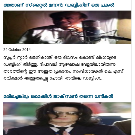
അതാണ് സ്‌റ്റൈല്‍ മന്നന്‍; ഡബ്ബിംഗിന് ഒരു പകല്‍
24 October 2014
സൂപ്പര്‍ സ്റ്റാര്‍ രജനികാന്ത് ഒരു ദിവസം കൊണ്ട് ലിംഗയുടെ
ഡബ്ബിംഗ് തീര്‍ത്തു. ദീപാവലി ആഘോഷ വേളയിലായിരുന്നു
താരത്തിന്റെ ഈ അത്ഭുത പ്രകടനം. സംവിധായകന്‍ കെ.എസ്
രവികുമാര്‍ അത്ഭുതപ്പെട്ടു പോയി. രാവിലെ ഡബ്ബിംഗ...
മരിച്ചെങ്കിലും മൈക്കിള്‍ ജാക്‌സണ്‍ തന്നെ ധനികന്‍