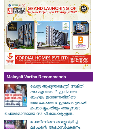
Malayali Vartha Recommends
കേന്ദ്ര ആഭ്യന്തരമന്ത്രി അമിത്
ഷാ എവിടെ..? പ്രതിപക്ഷ
ബഹളം തുടരുന്നതിനിടെ,
അസാധാരണ ഇടപെടലുമായി
ഉപരാഷ്ട്രപതിയും രാജ്യസഭാ
ചെയർമാനുമായ സി.പി.രാധാകൃഷ്ണൻ..
പോലീസിനെ വെല്ലുവിളിച്ച്
മദ്യപന്റെ അഭ്യാസപ്രകടനം;