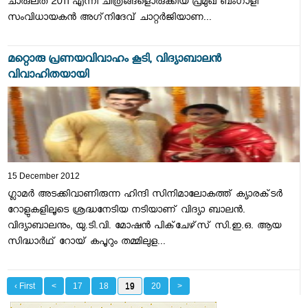
ചാരുലത 2011 എന്നീ ചിത്രങ്ങളൊരുക്കിയ പ്രമുഖ ബംഗാളി
സംവിധായകന്‍ അഗ്‌നിദേവ് ചാറ്റര്‍ജിയാണ...
മറ്റൊരു പ്രണയവിവാഹം കൂടി, വിദ്യാബാലന്‍
വിവാഹിതയായി
15 December 2012
ഗ്ലാമര്‍ അടക്കിവാണിരുന്ന ഹിന്ദി സിനിമാലോകത്ത്‌ ക്യാരക്‌ടര്‍
റോളുകളിലൂടെ ശ്രദ്ധനേടിയ നടിയാണ്‌ വിദ്യാ ബാലന്‍.
വിദ്യാബാലനും, യു.ടി.വി. മോഷന്‍ പിക്‌ചേഴ്‌സ്‌ സി.ഇ.ഒ. ആയ
സിദ്ധാര്‍ഥ്‌ റോയ്‌ കപൂറും തമ്മിലുള...
‹ First
<
17
18
19
20
>