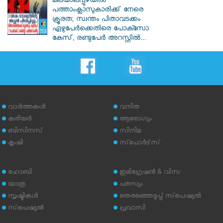
മലയാലപ്പുഴയിൽ
പത്താംക്ലാസുകാരിക്ക് നേരെ
ക്രൂരത; സ്വന്തം പിതാവടക്കം
ഏഴുപേർക്കെതിരെ പോക്സോ
കേസ്, രണ്ടുപേർ അറസ്റ്റിൽ...
വാര്‍ത്തകള്‍
വനിത
കരിയര്‍
ആരോഗ്യം
ബിസിനസ്
സിനിമ
കൃഷി
സ്‌പോര്‍ട്‌സ്
ഹോബി
ഇമിഗ്രേഷന്‍ & വിസ
യാത്ര
പരസ്യം
സൃഷ്ടികള്‍
തെരഞ്ഞെടുപ്പ് സ്‌പെഷ്യല്‍
സ്‌പെഷ്യല്‍
പ്രവാസി