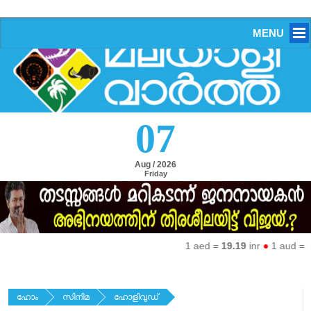
MENU
07
Aug / 2026
Friday
1 aed =
19.19
inr
●
1 aud =
50.2
ഹോം
സിനിമ
ഹോളിവുഡ്‌