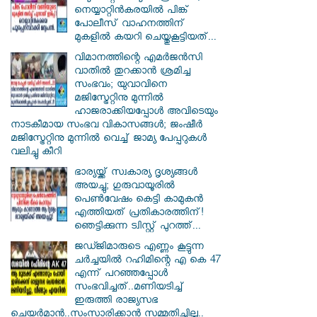
നെയ്യാറ്റിൻകരയിൽ പിങ്ക്
പോലീസ് വാഹനത്തിന്
മുകളിൽ കയറി ചെയ്തുകൂട്ടിയത്...
വിമാനത്തിന്റെ എമർജൻസി
വാതിൽ തുറക്കാൻ ശ്രമിച്ച
സംഭവം; യുവാവിനെ
മജിസ്ട്രേറ്റിനു മുന്നിൽ
ഹാജരാക്കിയപ്പോൾ അവിടെയും
നാടകീമായ സംഭവ വികാസങ്ങൾ; ജംഷീർ
മജിസ്ട്രേറ്റിനു മുന്നിൽ വെച്ച് ജാമ്യ പേപ്പറുകൾ
വലിച്ചു കീറി
ഭാര്യയ്ക്ക് സ്വകാര്യ ദൃശ്യങ്ങൾ
അയച്ചു; ഗുരുവായൂരിൽ
പെൺവേഷം കെട്ടി കാമുകൻ
എത്തിയത് പ്രതികാരത്തിന്!
ഞെട്ടിക്കുന്ന ട്വിസ്റ്റ് പുറത്ത്...
ജഡ്ജിമാരുടെ എണ്ണം കൂട്ടുന്ന
ചർച്ചയിൽ റഹിമിന്റെ എ കെ 47
എന്ന് പറഞ്ഞപ്പോൾ
സംഭവിച്ചത്..മണിയടിച്ച്
ഇരുത്തി രാജ്യസഭ
ചെയർമാൻ..സംസാരിക്കാൻ സമ്മതിച്ചില്ല..