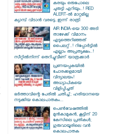
കരയും ഒരുപോലെ
ചുരുട്ടി എറിയും..! RED
ALERT-ൽ മാറ്റമില്ല
ക്യാമ്പ് വിടാൻ വരട്ടെ..ഇന്ന് രാത്രി
AIR INDIA-യെ 300 അടി
താഴേക്ക് വിമാനം
എടുത്തെറിഞ്ഞത്
പൈലറ്റ്..! റിപ്പോർട്ടിൽ
എല്ലാം അപ്രത്യക്ഷം..!
സീറ്റിൽനിന്ന് തെറിച്ചുവീണ് യാത്രക്കാർ
പ്രണയപ്പകയിൽ
ചോരക്കളമായി
വിദ്യാലയം!
അധ്യാപികയെ
വിളിപ്പിച്ചത്
.
ഭർത്താവിന്റെ പേരിൽ ചതിച്ച്; ഹരിയാനയെ
നടുക്കിയ കൊലപാതകം...
പെൺവേഷത്തിൽ
മുൻകാമുകൻ, കൂട്ടിന് 20
കേസിലെ പ്രതികൾ;
ഗുരുവായൂരിലെ വൻ
കൊലപാതക