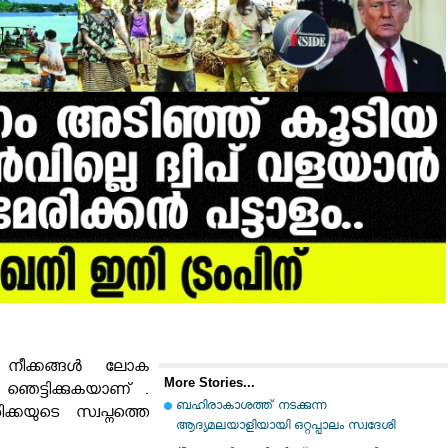
ിയ നീക്കങ്ങൾ ലോക
More Stories...
 ഞെട്ടിക്കുകയാണ് .
ബഹിരാകാശത്ത് നടക്കുന്ന
്കയുടെ സ്വപ്നത്തെ
ആദ്യമലയാളിയായി ഒറ്റപ്പാലം സ്വദേശി