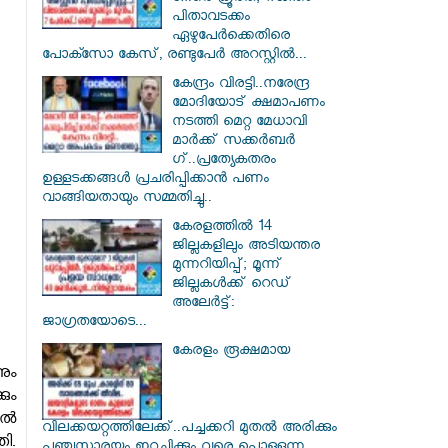
പിതാവടക്കം
ഏഴുപേർക്കെതിരെ
പോക്സോ കേസ്, രണ്ടുപേർ അറസ്റ്റിൽ...
കേന്ദ്രം വിരട്ടി..നരേന്ദ്ര
മോദിയോട് ക്ഷമാപണം
നടത്തി മെറ്റ മേധാവി
മാർക്ക് സക്കർബർ​
ഗ്..പ്രത്യേകതരം
ഉള്ളടക്കങ്ങൾ പ്രചരിപ്പിക്കാൻ പണം
വാങ്ങിയതായും സമ്മതിച്ചു..
കേരളത്തിൽ 14
ജില്ലകളിലും അടിയന്തര
മുന്നറിയിപ്പ്; മൂന്ന്
ജില്ലകൾക്ക് റെഡ്
അലേർട്ട്:
ജാഗ്രതയോടെ...
കേരളം രൂക്ഷമായ
ും
കും
ല്‍
വിലക്കയറ്റത്തിലേക്ക്..പച്ചക്കറി മുതൽ അരിക്കും
ി.