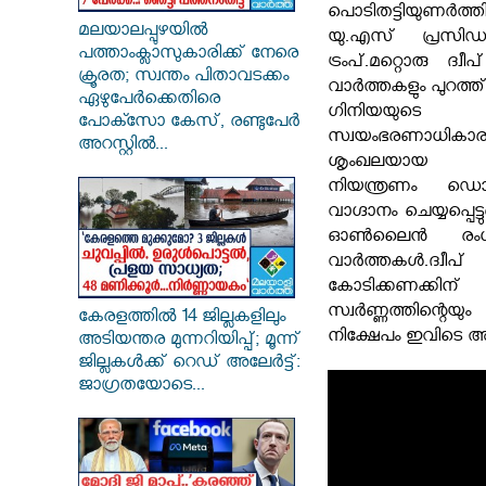
പൊടിതട്ടിയുണര്‍ത്
മലയാലപ്പുഴയിൽ
യു.എസ് പ്രസിഡ
പത്താംക്ലാസുകാരിക്ക് നേരെ
ട്രംപ്.മറ്റൊരു ദ്
ക്രൂരത; സ്വന്തം പിതാവടക്കം
വാർത്തകളും പുറത്ത് 
ഏഴുപേർക്കെതിരെ
ഗിനിയയുടെ നിയ
പോക്സോ കേസ്, രണ്ടുപേർ
സ്വയംഭരണാധികാരമു
അറസ്റ്റിൽ...
ശൃംഖലയായ ബ
നിയന്ത്രണം ഡൊ
വാഗ്ദാനം ചെയ്യപ്പെ
ഓണ്‍ലൈന്‍ രംഗത്
വാർത്തകള്‍.ദ്വീപ
കോടിക്കണക്
സ്വർണ്ണത്തിന്റെ
കേരളത്തിൽ 14 ജില്ലകളിലും
നിക്ഷേപം ഇവിടെ അടങ്
അടിയന്തര മുന്നറിയിപ്പ്; മൂന്ന്
ജില്ലകൾക്ക് റെഡ് അലേർട്ട്:
ജാഗ്രതയോടെ...