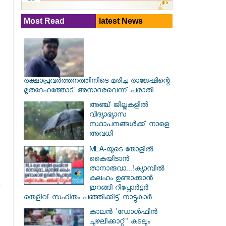
Most Read
latest News
രക്ഷാപ്രവര്‍ത്തനത്തിനിടെ മരിച്ച രാജേഷിന്റെ
മൃതദേഹത്തോട് അനാദരവെന്ന് പരാതി
അഞ്ച് ജില്ലകളില്‍
വിദ്യാഭ്യാസ
സ്ഥാപനങ്ങള്‍ക്ക് നാളെ
അവധി
MLA-യുടെ തോളിൽ
കൈയിടാൻ
താനാരുവാ...!ക്യാമ്പിൽ
കലഹം ഉണ്ടാക്കാൻ
ഇറങ്ങി റിപ്പോർട്ടർ
തെളിവ് സഹിതം പഞ്ഞിക്കിട്ട് നാട്ടുകാർ
കാലൻ 'ഡോൾഫിൻ
ചുഴലിക്കാറ്റ്' കടലും