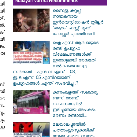
Malayali Vartha Recommends
യി
സൈജു കുറുപ്പ്
യി
നായകനായ
്.
ഇൻവെസ്റ്റിഗേഷൻ ത്രില്ലർ;
്‍,
'ആരം' ഫസ്റ്റ് ലുക്ക്
ം'
പോസ്റ്റർ പുറത്തിറങ്ങി
യി
ഐ.എസ്.ആർ.ഒയുടെ
ം.
രണ്ട് ഉപഗ്രഹ
രു
വിക്ഷേപണങ്ങൾക്ക്
ഇതാദ്യമായി അനുമതി
നൽകാതെ കേന്ദ്ര
സർക്കാർ... എൻ.വി.എസ് - 03,
ഇ.ഒ.എസ്-05 എന്നിവയാണ്
ഉപഗ്രഹങ്ങൾ..എന്ത് സംഭവിച്ചു..?
സ്
യി
കുന്നംകുളത്ത് സ്വകാര്യ
ബസ് അഞ്ച്
ടെ
വാഹനങ്ങളിൽ
നം
ഇടിച്ചുണ്ടായ അപകടം:
ും
മരണം രണ്ടായി...
യം
മലയാലപ്പുഴയിൽ
്ള
പത്താംക്ലാസുകാരിക്ക്
നേരെ ക്രൂരത; സ്വന്തം