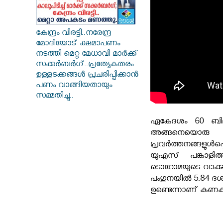
കേന്ദ്രം വിരട്ടി..നരേന്ദ്ര
മോദിയോട് ക്ഷമാപണം
നടത്തി മെറ്റ മേധാവി മാർക്ക്
സക്കർബർ​ഗ്..പ്രത്യേകതരം
ഉള്ളടക്കങ്ങൾ പ്രചരിപ്പിക്കാൻ
പണം വാങ്ങിയതായും
സമ്മതിച്ചു..
ഏകേദശം 60 ബില്യ
അങ്ങനെയൊരു ദ്വ
പ്രവർത്തനങ്ങളുള്‍പ
യുഎസ് പങ്കാളിത
ടൊറോമയുടെ വാക്കുക
പംഗുനയിൽ 5.84 ദ
ഉണ്ടെന്നാണ് കണക്കാ