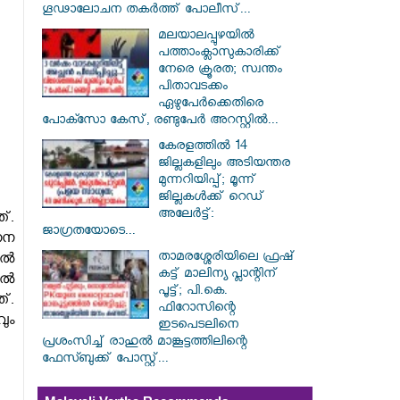
ഗൂഢാലോചന തകർത്ത് പോലീസ്...
മലയാലപ്പുഴയിൽ
പത്താംക്ലാസുകാരിക്ക്
നേരെ ക്രൂരത; സ്വന്തം
പിതാവടക്കം
ഏഴുപേർക്കെതിരെ
പോക്സോ കേസ്, രണ്ടുപേർ അറസ്റ്റിൽ...
കേരളത്തിൽ 14
ജില്ലകളിലും അടിയന്തര
മുന്നറിയിപ്പ്; മൂന്ന്
ജില്ലകൾക്ക് റെഡ്
അലേർട്ട്:
്.
ജാഗ്രതയോടെ...
നന
താമരശ്ശേരിയിലെ ഫ്രഷ്
യിൽ
കട്ട് മാലിന്യ പ്ലാന്റിന്
േൽ
പൂട്ട്; പി.കെ.
്.
ഫിറോസിന്റെ
ും
ഇടപെടലിനെ
പ്രശംസിച്ച് രാഹുൽ മാങ്കൂട്ടത്തിലിന്റെ
ഫേസ്ബുക്ക് പോസ്റ്റ്...