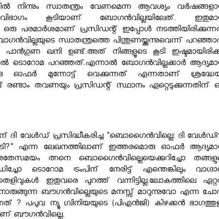
ിയില്‍ നിന്നും സ്വാതന്ത്രം വേണമെന്ന ആവശ്യം വർഷങ്ങളാ
നവിഭാഗം കൂടിയാണ് ബോഗൻവില്ലയിലേത്. ഇതുമാ
്ള ഒരു പരമാർശമാണ് പ്രസിഡന്റ് ഇപ്പോള്‍ നടത്തിയിരിക്കുന്നത
ന്‍വില്ലയുടെ സ്വാതന്ത്രത്തെ പിന്തുണയ്ക്കുന്നുവെന്ന് പറഞ്ഞാല
 പാന്‍ഗുണ ഖനി ഉണ്ട്.അത് നിങ്ങളൂടെ കൂടി ഇഷ്ടമായിരിക്കു
ൽ ടൊറോമ പറഞ്ഞത്.എന്നാല്‍ ബോഗൻവില്ലക്കാർ ആദ്യമാ
 ഓഫർ മുന്നോട്ട് വെക്കുന്നത് എന്നതാണ് ശ്രദ്ധേയ
ണ്ടാം തവണയും പ്രസിഡന്റ് സ്ഥാനം ഏറ്റെടുക്കുന്നതിന് ഒ
ന് ദി വേൾഡ് പ്രസിദ്ധീകരിച്ച "ബൊഗൈൻവില്ലെ: ദി വേൾഡ്
 കൺട്രി?" എന്ന ലേഖനത്തിലാണ് ഇത്തരമൊരു ഓഫർ ആദ്യമാ
ടത്. അതേസമയം ത്നനെ ബൊഗൈൻവില്ലെയെക്കുറിച്ചോ തങ്ങളു
ിച്ചോ ടൊറോമ ട്രംപിന് നേരിട്ട് എന്തെങ്കിലും വാഗ്ദാ
ിവുകള്‍ ഇതുവരെ പുറത്ത് വന്നിട്ടില്ല.ലോകത്തിലെ ഏറ്റവ
രുങ്ങുന്ന ബൗഗന്‍വില്ലെയുടെ മനസ്സ് മാറുന്നുവോ എന്ന ചോദ്
് ? പപുവ ന്യൂ ഗ്വിനിയയുടെ (പിഎന്‍ജി) കിഴക്കന്‍ ഭാഗത്തുള
ണ് ബൗഗന്‍വില്ലെ.