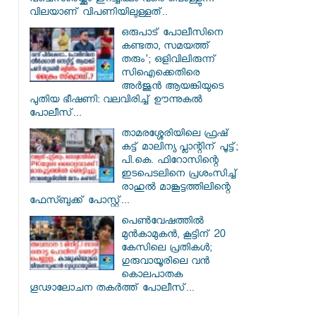
പഞ്ചസാരയ്ക്കും ഇറച്ചിക്കും വരെ പൊള്ളുന്ന
വിലയാണ് വിപണിയിലുള്ളത്..
ഒരുപാട് പോലീസിനെ
കണ്ടതാ, സമയത്ത്
തരും'; ഒളിവിലിരുന്ന്
സിഐക്കെതിരെ
അർജുൻ ആയങ്കിയുടെ
പുതിയ ഭീഷണി: വലവിരിച്ച് ഊന്നുകൽ
പോലീസ്...
താമരശ്ശേരിയിലെ ഫ്രഷ്
കട്ട് മാലിന്യ പ്ലാന്റിന് പൂട്ട്;
പി.കെ. ഫിറോസിന്റെ
ഇടപെടലിനെ പ്രശംസിച്ച്
രാഹുൽ മാങ്കൂട്ടത്തിലിന്റെ
ഫേസ്ബുക്ക് പോസ്റ്റ്...
പെൺവേഷത്തിൽ
മുൻകാമുകൻ, കൂട്ടിന് 20
കേസിലെ പ്രതികൾ;
ഗുരുവായൂരിലെ വൻ
കൊലപാതക
ഗൂഢാലോചന തകർത്ത് പോലീസ്...