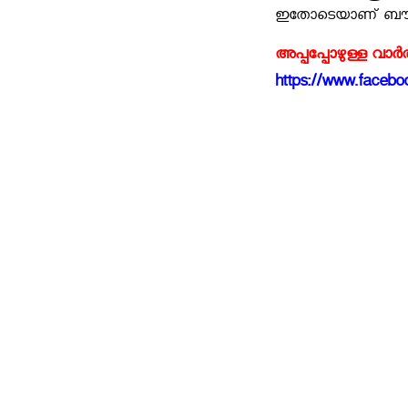
ഇതോടെയാണ് ബൗഗന്‍
അപ്പപ്പോഴുള്ള വാര
https://www.faceboo