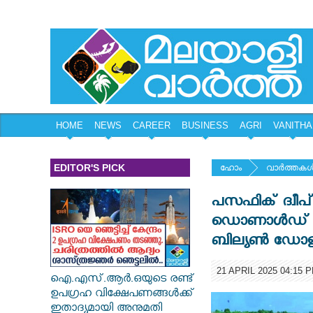
HOME
NEWS
CAREER
BUSINESS
AGRI
VANITHA
EDITOR'S PICK
ഹോം
വാര്‍ത്തകള്
പസഫിക് ദ്വീപ
ഡൊണാൾഡ് ട്ര
ബില്യണ്‍ ഡോളർ
21 APRIL 2025 04:15 
ഐ.എസ്.ആർ.ഒയുടെ രണ്ട്
ഉപഗ്രഹ വിക്ഷേപണങ്ങൾക്ക്
ഇതാദ്യമായി അനുമതി