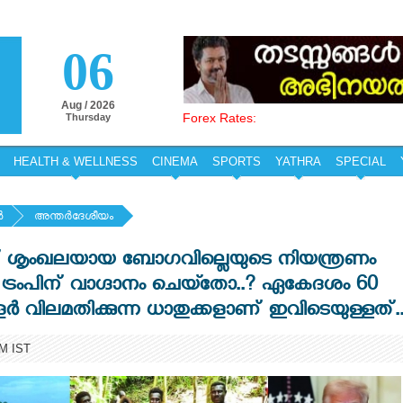
06
Aug / 2026
Forex Rates:
Thursday
HEALTH & WELLNESS
CINEMA
SPORTS
YATHRA
SPECIAL
‍
അന്തര്‍ദേശീയം
് ശൃംഖലയായ ബോഗവില്ലെയുടെ നിയന്ത്രണം
ംപിന് വാഗ്ദാനം ചെയ്തോ..? ഏകേദശം 60
 വിലമതിക്കുന്ന ധാതുക്കളാണ് ഇവിടെയുള്ളത്.
PM IST