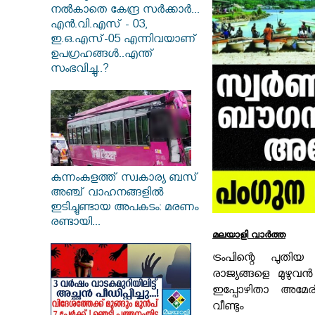
നൽകാതെ കേന്ദ്ര സർക്കാർ...
എൻ.വി.എസ് - 03,
ഇ.ഒ.എസ്-05 എന്നിവയാണ്
ഉപഗ്രഹങ്ങൾ..എന്ത്
സംഭവിച്ചു..?
കുന്നംകുളത്ത് സ്വകാര്യ ബസ്
അഞ്ച് വാഹനങ്ങളിൽ
ഇടിച്ചുണ്ടായ അപകടം: മരണം
രണ്ടായി...
മലയാളി വാര്‍ത്ത
ട്രംപിന്റെ പുത
രാജ്യങ്ങളെ മുഴുവൻ
ഇപ്പോഴിതാ അമേരിക
വീണ്ടും