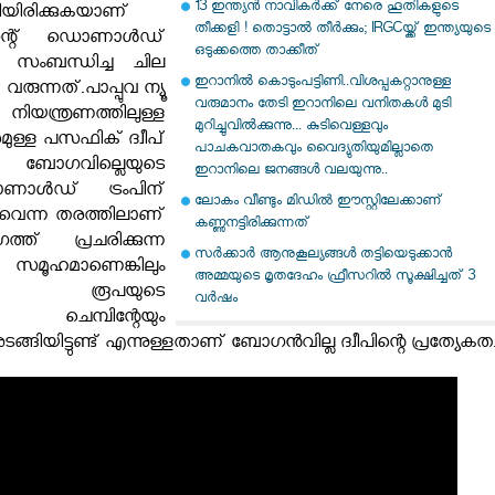
13 ഇന്ത്യന്‍ നാവികര്‍ക്ക് നേരെ ഹൂതികളുടെ
തിയിരിക്കുകയാണ്
തീക്കളി ! തൊട്ടാല്‍ തീര്‍ക്കും; IRGCയ്ക്ക് ഇന്ത്യയുടെ
ന്റ് ഡൊണാള്‍ഡ്
ഒടുക്കത്തെ താക്കീത്
വീപ് സംബന്ധിച്ച ചില
ഇറാനില്‍ കൊടുംപട്ടിണി..വിശപ്പകറ്റാനുള്ള
വരുന്നത്.പാപ്പുവ ന്യൂ
വരുമാനം തേടി ഇറാനിലെ വനിതകള്‍ മുടി
ന്ത്രണത്തിലുള്ള
മുറിച്ചുവില്‍ക്കുന്നു... കുടിവെള്ളവും
ള്ള പസഫിക് ദ്വീപ്
പാചകവാതകവും വൈദ്യുതിയുമില്ലാതെ
ോഗവില്ലെയുടെ
ഇറാനിലെ ജനങ്ങള്‍ വലയുന്നു..
ണാൾഡ് ട്രംപിന്
ലോകം വീണ്ടും മിഡിൽ ഈസ്റ്റിലേക്കാണ്
ട്ടുവെന്ന തരത്തിലാണ്
കണ്ണുനട്ടിരിക്കുന്നത്
ത് പ്രചരിക്കുന്ന
സര്‍ക്കാര്‍ ആനുകൂല്യങ്ങള്‍ തട്ടിയെടുക്കാന്‍
് സമൂഹമാണെങ്കിലും
അമ്മയുടെ മൃതദേഹം ഫ്രീസറില്‍ സൂക്ഷിച്ചത് 3
കിന് രൂപയുടെ
വര്‍ഷം
യും ചെമ്പിന്റേയും
ങിയിട്ടുണ്ട് എന്നുള്ളതാണ് ബോഗന്‍വില്ല ദ്വീപിന്റെ പ്രത്യേകത