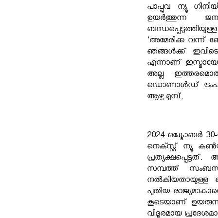
പാപ്പുവ ന്യൂ ഗിന
ഉയർത്തുന്ന ജ
ബന്ധപ്പെടുത്തിയുള
'അമേരിക്ക വന്ന് ബോഗ
ഞങ്ങള്‍ക്ക് ഇവിടെ
എന്നാണ് ഇസ്മായേ
അല്ല ഇത്തരമൊരു
ഡൊണാൾഡ് ട്രംപ് ര
ആഴ്ച മുമ്പ്,
2024 ഒക്ടോബർ 30-
നെക്സ്റ്റ് ന്യൂ
പ്രത്യക്ഷപ്പെട്
സമ്പത്ത് സംബന്ധ
നൽകിയതായുള്ള തെള
പുതിയ രാജ്യമാകാനൊ
കൂടെയാണ് ഉയരുന്നത
വിദൂരമായ പ്രദേശമാ