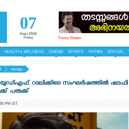
07
Aug / 2026
Forex Rates:
Friday
HEALTH & WELLNESS
CINEMA
SPORTS
YATHRA
SPECIAL
‍
കേരളം
ുഡിഎഫ് റാലിക്കിടെ സംഘര്‍ഷത്തില്‍ ഷാഫി
്ക് പരുക്ക്
36 PM IST