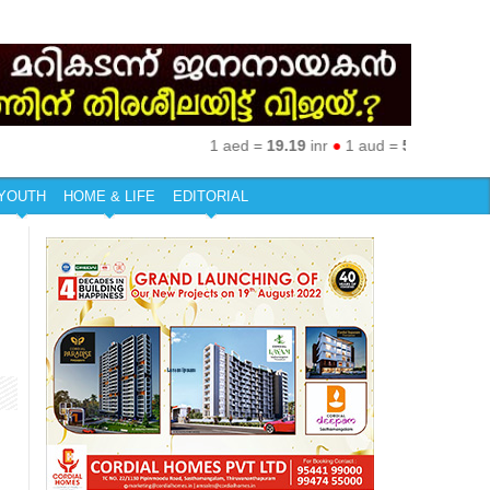
1 aed =
19.19
inr
●
1 aud =
50.27
inr
●
1 eur
YOUTH
HOME & LIFE
EDITORIAL