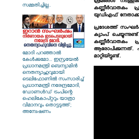
ശ്രമങ്ങള്‍ നടത്
സമ്മതിച്ചില്ല..
കണ്ണീര്‍വാതകം പ
യുഡിഎഫ് നേതാക്കള്‍
പ്രദേശത്ത് സംഘര്
ക്യാംപ് ചെയ്യുന്
കണ്ണീര്‍വാതകം പ
ആരോപിക്കുന്നത്. പ
മോദി പറഞ്ഞാൽ
മാറ്റിയിട്ടുണ്ട്.
കേൾക്കുമോ... ഇസ്രയേൽ
പ്രധാനമന്ത്രി ബെന്യാമിൻ
നെതന്യാഹുവുമായി
ടെലിഫോണിൽ സംസാരിച്ച്
പ്രധാനമന്ത്രി നരേന്ദ്രമോദി,
ഡോണൾഡ് ട്രംപിന്റെ
ഹെലികോപ്റ്ററും യാത്രാ
വിമാനവും തൊട്ടടുത്ത്;
അന്വേഷണം