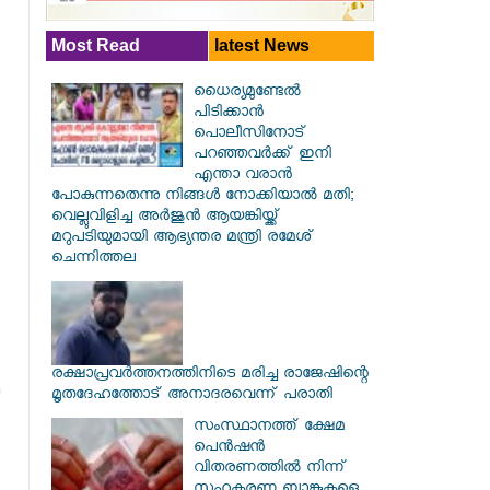
Most Read
latest News
ധൈര്യമുണ്ടേൽ
പിടിക്കാൻ
പൊലീസിനോട്
പറഞ്ഞവർക്ക് ഇനി
എന്താ വരാൻ
പോകുന്നതെന്നു നിങ്ങൾ നോക്കിയാൽ മതി;
വെല്ലുവിളിച്ച അർജുൻ ആയങ്കിയ്ക്ക്
മറുപടിയുമായി ആഭ്യന്തര മന്ത്രി രമേശ്
ചെന്നിത്തല
രക്ഷാപ്രവര്‍ത്തനത്തിനിടെ മരിച്ച രാജേഷിന്റെ
മൃതദേഹത്തോട് അനാദരവെന്ന് പരാതി
സംസ്ഥാനത്ത് ക്ഷേമ
പെൻഷൻ
വിതരണത്തിൽ നിന്ന്