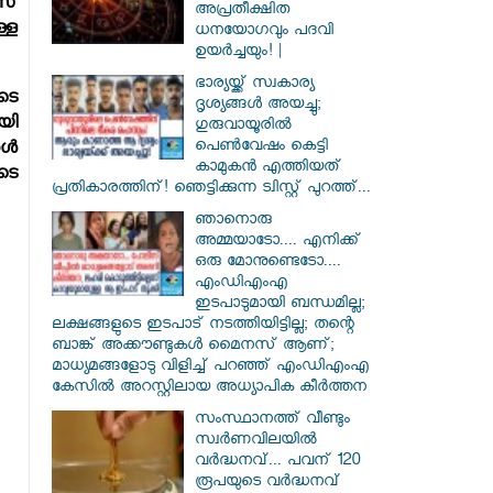
സ്
അപ്രതീക്ഷിത
്ള
ധനയോഗവും പദവി
ഉയർച്ചയും! |
ഭാര്യയ്ക്ക് സ്വകാര്യ
ടെ
ദൃശ്യങ്ങൾ അയച്ചു;
യി
ഗുരുവായൂരിൽ
പെൺവേഷം കെട്ടി
്‍
കാമുകൻ എത്തിയത്
ടെ
പ്രതികാരത്തിന്! ഞെട്ടിക്കുന്ന ട്വിസ്റ്റ് പുറത്ത്...
ഞാനൊരു
അമ്മയാടോ.... എനിക്ക്
ഒരു മോനുണ്ടെടോ....
എംഡിഎംഎ
ഇടപാടുമായി ബന്ധമില്ല;
ലക്ഷങ്ങളുടെ ഇടപാട് നടത്തിയിട്ടില്ല; തന്റെ
ബാങ്ക് അക്കൗണ്ടുകൾ മൈനസ് ആണ്;
മാധ്യമങ്ങളോടു വിളിച്ച് പറഞ്ഞ് എംഡിഎംഎ
കേസിൽ അറസ്റ്റിലായ അധ്യാപിക കീർത്തന
സംസ്ഥാനത്ത് വീണ്ടും
സ്വർണവിലയിൽ
വർദ്ധനവ്... പവന് 120
രൂപയുടെ വർദ്ധനവ്