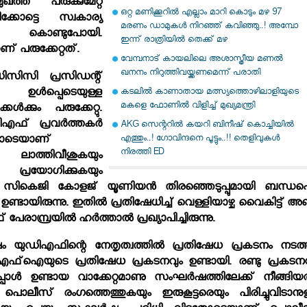
ഖത്ത് പരുക്കുമേറ്റ
ഒറ്റ മണിക്കൂറിൽ എല്ലാം മാറി കൊടും മഴ 97
കോട്ടെ സ്വകാര്യ
മരണം ഡാമുകൾ നിറഞ്ഞ് കവിഞ്ഞു..! അമ്പോ
്കു കൊണ്ടുപോയി.
ഇന്ന് രാത്രിയിൽ തെക്ക് മഴ
് പരുക്കേറ്റത്.
വേമ്പനാട് കായലിലെ അശാസ്ത്രീയ മണല്‍
ഖനനം നിറുത്തിവയ്ക്കണമെന്ന് പരാതി
 ഡിസിസി പ്രസിഡന്റ്
്‍ ഉള്‍പ്പെടെയുള്ള
കടലില്‍ കാണാതായ മത്സ്യത്തൊഴിലാളിയുടെ
മകളെ ഫോണില്‍ വിളിച്ച് മുഖ്യമന്ത്രി
‍ക്കും പരുക്കേറ്റു.
ഫ് പ്രവര്‍ത്തകര്‍
AKG സെന്ററിൽ കയറി ബിനീഷ് കൊച്ചിയിൽ
എത്തും..! ഗോവിന്ദനെ പൂട്ടും..!! തെളിവുകൾ
തോടെയാണ്
നിരത്തി ED
്തിവീശുകയും
പ്രയോഗിക്കുകയും
്ര സികെജി കോളജ് യൂണിയന്‍ തിരഞ്ഞെടുപ്പുമായി ബന്ധപ്പെട്
ഉണ്ടായിരുന്നു. ഇതില്‍ പ്രതിഷേധിച്ച് വെള്ളിയാഴ്ച വൈകിട്ട് അഞ
മ്പ്രയില്‍ ഹര്‍ത്താല്‍ പ്രഖ്യാപിച്ചിരുന്നു.
ം യുഡിഎഫിന്റെ നേതൃത്വത്തില്‍ പ്രതിഷേധ പ്രകടനം നടത്ത
‌ഐയുടെ പ്രതിഷേധ പ്രകടനവും ഉണ്ടായി. രണ്ടു പ്രകടനവ
നപ്പോള്‍ ഉണ്ടായ വാക്കേറ്റമാണു സംഘര്‍ഷത്തിലേക്ക് നീങ്ങിയത
ൊലീസ് രംഗത്തെത്തുകയും ഇരുകൂട്ടരെയും പിരിച്ചുവിടാനുള