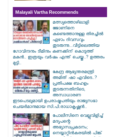
Malayali Vartha Recommends
മത്സ്യത്തൊഴിലാളി
ജോണിനെ
കണ്ടെത്താനുള്ള തിരച്ചിൽ
ഏഴാം ദിവസവും
തുടരുന്നു...വീട്ടിലെത്തിയ
ഗോവിന്ദനും ടീമിനും കണക്കിന് കൊടുത്ത്
മകൻ.. ഇത്രയും വർഷം എന്ത് ചെയ്തു..? ഉത്തരം
മുട്ടി..
കേന്ദ്ര ആഭ്യന്തരമന്ത്രി
അമിത് ഷാ എവിടെ..?
പ്രതിപക്ഷ ബഹളം
തുടരുന്നതിനിടെ,
അസാധാരണ
ഇടപെടലുമായി ഉപരാഷ്ട്രപതിയും രാജ്യസഭാ
ചെയർമാനുമായ സി.പി.രാധാകൃഷ്ണൻ..
പോലീസിനെ വെല്ലുവിളിച്ച്
മദ്യപന്റെ
അഭ്യാസപ്രകടനം;
നെയ്യാറ്റിൻകരയിൽ പിങ്ക്