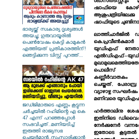
ശ്വാസതടസ്സവും മു
ഷാഫിയെ കോഴിക്
ആശുപത്രിയിലേക
ഷാഫിയുടെ ചുണ്ടിനാണ
ഭാര്യയ്ക്ക് സ്വകാര്യ ദൃശ്യങ്ങൾ
ലാത്തിചാര്‍ജില്‍
അയച്ചു; ഗുരുവായൂരിൽ
കെ.പ്രവീണ്‍കുമാര
പെൺവേഷം കെട്ടി കാമുകൻ
യുഡിഎഫ് നേതാക്കള്
എത്തിയത് പ്രതികാരത്തിന്!
ഞെട്ടിക്കുന്ന ട്വിസ്റ്റ് പുറത്ത്...
എല്‍ഡിഎഫ്–യുഡിഎ
മുഖാമുഖമെത്തിയ
പൊലീസ് ലാത
കണ്ണീര്‍വാതകം 
ചെയ്തത്. പേരാമ്പ
വ്യാഴാഴ്ച സംഘര്‍ഷം 
മണിവരെ യുഡിഎഫ് പേരാ
ജഡ്ജിമാരുടെ എണ്ണം കൂട്ടുന്ന
ഹര്‍ത്താലിനു ശേഷ
ചർച്ചയിൽ റഹിമിന്റെ എ കെ
47 എന്ന് പറഞ്ഞപ്പോൾ
ഇതിനിടെ ഡിവൈഎഫ്
സംഭവിച്ചത്..മണിയടിച്ച്
നേര്‍ക്കുനേര്‍ വന്
ഇരുത്തി രാജ്യസഭ
ഇതോടെ കൂടുതല്‍ പ
ചെയർമാൻ..സംസാരിക്കാൻ