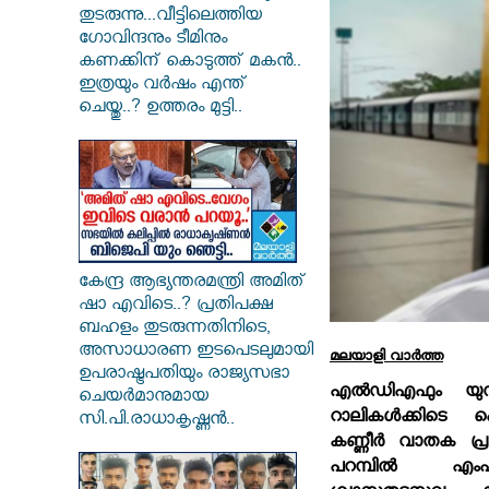
തുടരുന്നു...വീട്ടിലെത്തിയ
ഗോവിന്ദനും ടീമിനും
കണക്കിന് കൊടുത്ത് മകൻ..
ഇത്രയും വർഷം എന്ത്
ചെയ്തു..? ഉത്തരം മുട്ടി..
കേന്ദ്ര ആഭ്യന്തരമന്ത്രി അമിത്
ഷാ എവിടെ..? പ്രതിപക്ഷ
ബഹളം തുടരുന്നതിനിടെ,
അസാധാരണ ഇടപെടലുമായി
മലയാളി വാര്‍ത്ത
ഉപരാഷ്ട്രപതിയും രാജ്യസഭാ
എല്‍ഡിഎഫും യു
ചെയർമാനുമായ
റാലികള്‍ക്കിടെ
സി.പി.രാധാകൃഷ്ണൻ..
കണ്ണീര്‍ വാതക പ
പറമ്പില്‍ എംപിക