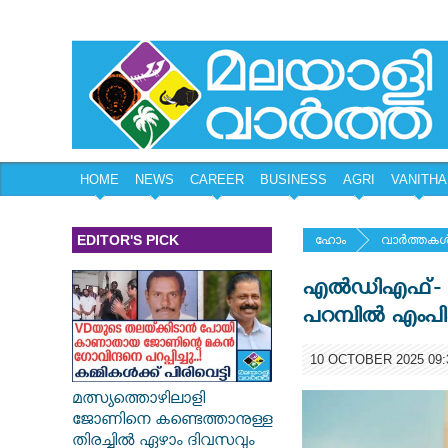
HOME
NEWS
CAREER
BUSINESS
AGRI
VANITHA
EDITOR'S PICK
ഹോം
വാര്‍ത്തകള്
എല്‍ഡിഎഫ്- യ
പറമ്പില്‍ എംപിക
10 OCTOBER 2025 09:
മത്സ്യത്തൊഴിലാളി
ജോണിനെ കണ്ടെത്താനുള്ള
തിരച്ചിൽ ഏഴാം ദിവസവും