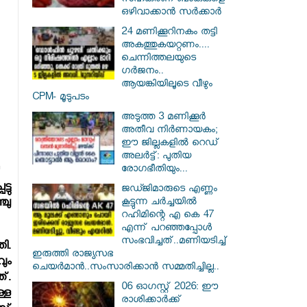
സഹകരണ ബാങ്കുകളെ
ഒഴിവാക്കാൻ സർക്കാർ
24 മണിക്കൂറിനകം തട്ടി
അകത്തുകയറ്റണം....
ചെന്നിത്തലയുടെ
ഗർജനം..
ആയങ്കിയിലൂടെ വീഴും
CPM- മൂടുപടം
അടുത്ത 3 മണിക്കൂർ
അതീവ നിർണായകം;
ഈ ജില്ലകളിൽ റെഡ്
അലർട്ട്: പുതിയ
രോഗഭീതിയും...
ടു
ജഡ്ജിമാരുടെ എണ്ണം
കൂട്ടുന്ന ചർച്ചയിൽ
്ചു
റഹിമിന്റെ എ കെ 47
എന്ന് പറഞ്ഞപ്പോൾ
സംഭവിച്ചത്..മണിയടിച്ച്
ി.
ഇരുത്തി രാജ്യസഭ
ും
ചെയർമാൻ..സംസാരിക്കാൻ സമ്മതിച്ചില്ല..
്.
06 ഓഗസ്റ്റ് 2026: ഈ
്ള
രാശിക്കാർക്ക്