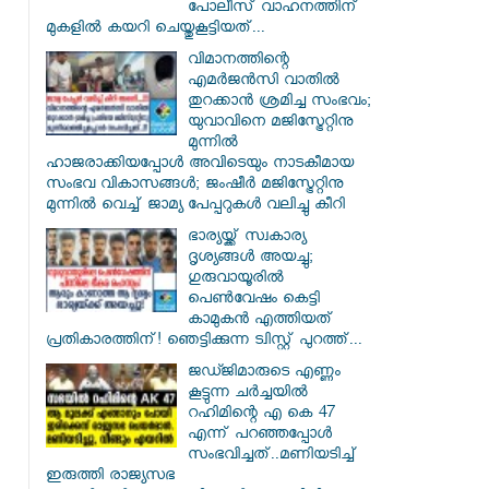
പോലീസ് വാഹനത്തിന്
മുകളിൽ കയറി ചെയ്തുകൂട്ടിയത്...
വിമാനത്തിന്റെ
എമർജൻസി വാതിൽ
തുറക്കാൻ ശ്രമിച്ച സംഭവം;
യുവാവിനെ മജിസ്ട്രേറ്റിനു
മുന്നിൽ
ഹാജരാക്കിയപ്പോൾ അവിടെയും നാടകീമായ
സംഭവ വികാസങ്ങൾ; ജംഷീർ മജിസ്ട്രേറ്റിനു
മുന്നിൽ വെച്ച് ജാമ്യ പേപ്പറുകൾ വലിച്ചു കീറി
ഭാര്യയ്ക്ക് സ്വകാര്യ
ദൃശ്യങ്ങൾ അയച്ചു;
ഗുരുവായൂരിൽ
പെൺവേഷം കെട്ടി
കാമുകൻ എത്തിയത്
പ്രതികാരത്തിന്! ഞെട്ടിക്കുന്ന ട്വിസ്റ്റ് പുറത്ത്...
ജഡ്ജിമാരുടെ എണ്ണം
കൂട്ടുന്ന ചർച്ചയിൽ
റഹിമിന്റെ എ കെ 47
എന്ന് പറഞ്ഞപ്പോൾ
സംഭവിച്ചത്..മണിയടിച്ച്
ഇരുത്തി രാജ്യസഭ