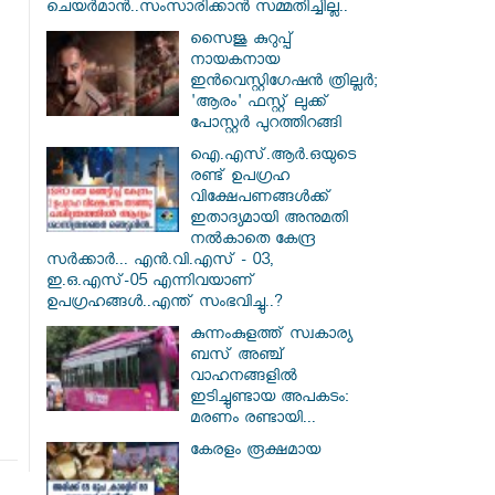
ചെയർമാൻ..സംസാരിക്കാൻ സമ്മതിച്ചില്ല..
സൈജു കുറുപ്പ്
നായകനായ
ഇൻവെസ്റ്റിഗേഷൻ ത്രില്ലർ;
'ആരം' ഫസ്റ്റ് ലുക്ക്
പോസ്റ്റർ പുറത്തിറങ്ങി
ഐ.എസ്.ആർ.ഒയുടെ
രണ്ട് ഉപഗ്രഹ
വിക്ഷേപണങ്ങൾക്ക്
ഇതാദ്യമായി അനുമതി
നൽകാതെ കേന്ദ്ര
സർക്കാർ... എൻ.വി.എസ് - 03,
ഇ.ഒ.എസ്-05 എന്നിവയാണ്
ഉപഗ്രഹങ്ങൾ..എന്ത് സംഭവിച്ചു..?
കുന്നംകുളത്ത് സ്വകാര്യ
ബസ് അഞ്ച്
വാഹനങ്ങളിൽ
ഇടിച്ചുണ്ടായ അപകടം:
മരണം രണ്ടായി...
കേരളം രൂക്ഷമായ