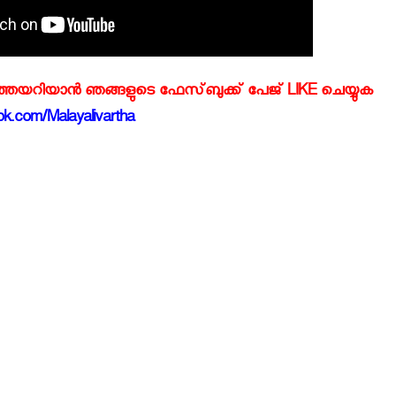
്‍ത്തയറിയാന്‍ ഞങ്ങളുടെ ഫേസ്‌ബുക്ക്‌ പേജ് LIKE ചെയ്യുക
k.com/Malayalivartha