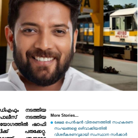
ഡിഎഫും നടത്തിയ
More Stories...
 പൊലീസ് നടത്തിയ
ക്ഷേമ പെന്‍ഷന്‍ വിതരണത്തില്‍ സഹകരണ
്രയോഗത്തില്‍ ഷാഫി
സംഘങ്ങളെ ഒഴിവാക്കിയതില്‍
്ക് പരുക്കേറ്റു.
വിശദീകരണവുമായി സംസ്ഥാന സര്‍ക്കാര്‍