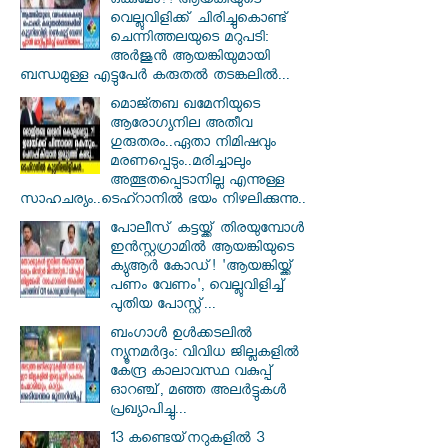
ഒക്കുമോ?! ആയങ്കിയുടെ
വെല്ലുവിളിക്ക് ചിരിച്ചുകൊണ്ട്
ചെന്നിത്തലയുടെ മറുപടി:
അർജുൻ ആയങ്കിയുമായി
ബന്ധമുള്ള എട്ടുപേർ കരുതൽ തടങ്കലിൽ...
മൊജ്തബ ഖമേനിയുടെ
ആരോഗ്യനില അതീവ
ഗുരുതരം..ഏതാ നിമിഷവും
മരണപ്പെടും..മരിച്ചാലും
അത്ഭുതപ്പെടാനില്ല എന്നുള്ള
സാഹചര്യം..ടെഹ്റാനിൽ ഭയം നിഴലിക്കുന്നു..
പോലീസ് കട്ടയ്ക്ക് തിരയുമ്പോൾ
ഇൻസ്റ്റഗ്രാമിൽ ആയങ്കിയുടെ
ക്യുആർ കോഡ്! 'ആയങ്കിയ്ക്ക്
പണം വേണം', വെല്ലുവിളിച്ച്
പുതിയ പോസ്റ്റ്...
ബംഗാൾ ഉൾക്കടലിൽ
ന്യൂനമർദ്ദം: വിവിധ ജില്ലകളിൽ
കേന്ദ്ര കാലാവസ്ഥ വകുപ്പ്
ഓറഞ്ച്, മഞ്ഞ അലർട്ടുകൾ
പ്രഖ്യാപിച്ചു...
13 കണ്ടെയ്‌നറുകളിൽ 3