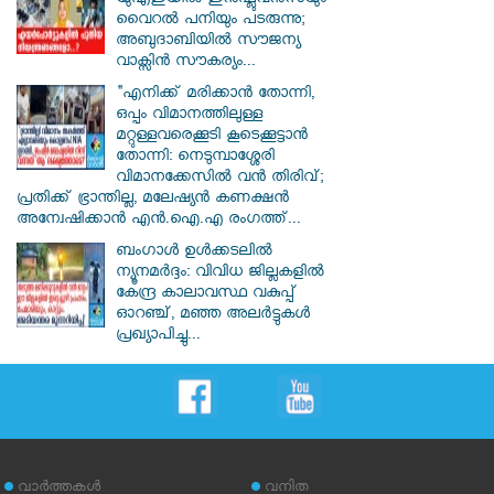
യുഎഇയിൽ ഇൻഫ്ലുവൻസയും
വൈറൽ പനിയും പടരുന്നു;
അബുദാബിയിൽ സൗജന്യ
വാക്സിൻ സൗകര്യം...
"എനിക്ക് മരിക്കാൻ തോന്നി,
ഒപ്പം വിമാനത്തിലുള്ള
മറ്റുള്ളവരെക്കൂടി കൂടെക്കൂട്ടാൻ
തോന്നി: നെടുമ്പാശ്ശേരി
വിമാനക്കേസിൽ വൻ തിരിവ്;
പ്രതിക്ക് ഭ്രാന്തില്ല, മലേഷ്യൻ കണക്ഷൻ
അന്വേഷിക്കാൻ എൻ.ഐ.എ രംഗത്ത്...
ബംഗാൾ ഉൾക്കടലിൽ
ന്യൂനമർദ്ദം: വിവിധ ജില്ലകളിൽ
കേന്ദ്ര കാലാവസ്ഥ വകുപ്പ്
ഓറഞ്ച്, മഞ്ഞ അലർട്ടുകൾ
പ്രഖ്യാപിച്ചു...
വാര്‍ത്തകള്‍
വനിത