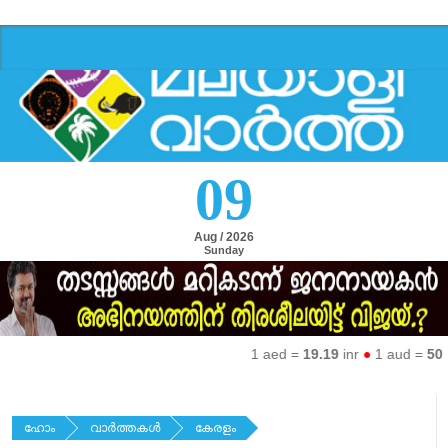
09
Aug / 2026
Sunday
1 aed =
19.19
inr
●
1 aud =
50.27
ഹോം
വാര്‍ത്തകള്‍
കേരളം