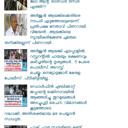
ലോ ആന്റ് ഓർഡർ ടീസർ
എത്തി!!!
അർജുൻ ആയങ്കിക്കെതിരെ
നടപടി എടുത്തോട്ടെയെന്ന്
പ്രതിപക്ഷ നേതാവ് പിണറായി
വിജയൻ...ആയങ്കിയെ
ന്യായീകരിക്കേണ്ട ചുമതല
തനിക്കില്ലെന്ന് പിണറായി..
അർജുൻ ആയങ്കി എടപ്പാളിൽ..
റസ്റ്ററന്റിൽ ചായയും ഭക്ഷണവും
കഴിച്ചതിന്റെ ദൃശ്യങ്ങൾ.. 5 പേരെ
പൊലീസ് അറസ്റ്റ്
ചെയ്തു..നെട്ടോട്ടമോടി കേരള
പോലീസ്..പിടികിട്ടിയില്ല..
ഡൊൾഫിൻ ചുഴലിക്കാറ്റ്
ജപ്പാന്റെ ഒക്കിനാവയിൽ
ആഞ്ഞടിച്ചു..തുറമുഖങ്ങൾ
അടച്ചുപൂട്ടി ചൈന..വിമാനങ്ങൾ
കൂട്ടത്തോടെ
റദ്ധാക്കി..അതിശക്തമായ മഴ പെയ്യാൻ
സാധ്യത..