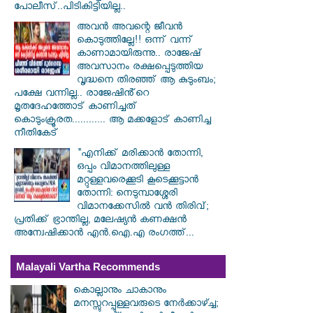
പോലീസ്..പിടികിട്ടിയില്ല..
അവൻ അവന്റെ ജീവൻ
കൊടുത്തില്ലേ!! ഒന്ന് വന്ന്
കാണാമായിരുന്നു.. രാജേഷ്
അവസാനം രക്ഷപ്പെടുത്തിയ
വൃദ്ധനെ തിരഞ്ഞ് ആ കുടുംബം;
പക്ഷേ വന്നില്ല.. രാജേഷിൻ്റെ
മൃതദേഹത്തോട് കാണിച്ചത്
കൊടുംക്രൂരത............ ആ മക്കളോട് കാണിച്ച
നീതികേട്
"എനിക്ക് മരിക്കാൻ തോന്നി,
ഒപ്പം വിമാനത്തിലുള്ള
മറ്റുള്ളവരെക്കൂടി കൂടെക്കൂട്ടാൻ
തോന്നി: നെടുമ്പാശ്ശേരി
വിമാനക്കേസിൽ വൻ തിരിവ്;
പ്രതിക്ക് ഭ്രാന്തില്ല, മലേഷ്യൻ കണക്ഷൻ
അന്വേഷിക്കാൻ എൻ.ഐ.എ രംഗത്ത്...
Malayali Vartha Recommends
കൊല്ലാനും ചാകാനും
മനസ്സുറപ്പുള്ളവരുടെ നേർക്കാഴ്ച്ച;