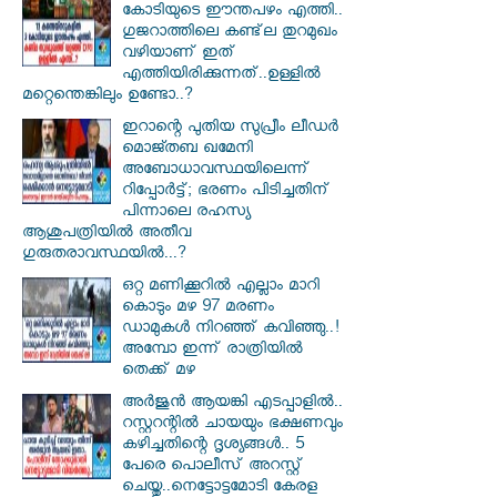
കോടിയുടെ ഈന്തപഴം എത്തി..
ഗുജറാത്തിലെ കണ്ട്‌ല തുറമുഖം
വഴിയാണ് ഇത്
എത്തിയിരിക്കുന്നത്..ഉള്ളിൽ
മറ്റെന്തെങ്കിലും ഉണ്ടോ..?
ഇറാന്റെ പുതിയ സുപ്രീം ലീഡർ
മൊജ്തബ ഖമേനി
അബോധാവസ്ഥയിലെന്ന്
റിപ്പോർട്ട്; ഭരണം പിടിച്ചതിന്
പിന്നാലെ രഹസ്യ
ആശുപത്രിയിൽ അതീവ
ഗുരുതരാവസ്ഥയിൽ...?
ഒറ്റ മണിക്കൂറിൽ എല്ലാം മാറി
കൊടും മഴ 97 മരണം
ഡാമുകൾ നിറഞ്ഞ് കവിഞ്ഞു..!
അമ്പോ ഇന്ന് രാത്രിയിൽ
തെക്ക് മഴ
അർജുൻ ആയങ്കി എടപ്പാളിൽ..
റസ്റ്ററന്റിൽ ചായയും ഭക്ഷണവും
കഴിച്ചതിന്റെ ദൃശ്യങ്ങൾ.. 5
പേരെ പൊലീസ് അറസ്റ്റ്
ചെയ്തു..നെട്ടോട്ടമോടി കേരള