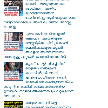
പാക് ചാര സുന്ദരിയെ കണ്ട്
മയങ്ങി.. രാജ്യസുരക്ഷയെ
ബാധിക്കുന്ന അതീവ
രഹസ്യവിവരങ്ങൾ
ചോർത്തി..ഇന്ത്യൻ വ്യോമസേനാ
ഉദ്യോഗസ്ഥനെ ഡൽഹി പൊലീസ് അറസ്റ്റ്
ചെയ്‌തു..
ചുമ്മാ കേറി വെടിവെയ്ക്കാൻ
ഒക്കുമോ?! ആയങ്കിയുടെ
വെല്ലുവിളിക്ക് ചിരിച്ചുകൊണ്ട്
ചെന്നിത്തലയുടെ മറുപടി:
അർജുൻ ആയങ്കിയുമായി
ബന്ധമുള്ള എട്ടുപേർ കരുതൽ തടങ്കലിൽ...
ക്യാമ്പ് ചെയ്ത് തിരച്ചിലിന്
നേതൃത്വം നല്‍കേണ്ട
തഹസില്‍ദാര്‍ അന്ന്
എവിടെയായിരുന്നു..?ആര്‍.
രാജേഷിനെ കണ്ടെത്തുന്നതിലും,
നാലു ദിവസത്തിന് ശേഷം കണ്ടെത്തിയ
മൃതദേഹം നാട്ടിലെത്തിക്കുന്നതിലും കുറ്റകരമായ
അനാസ്ഥ..
വെറുമൊരു പനിയല്ല,