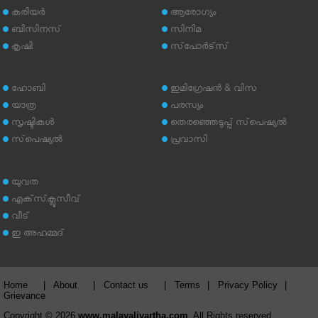
കരിയര്‍
ആരോഗ്യം
ബിസിനസ്
സിനിമ
കൃഷി
സ്‌പോര്‍ട്‌സ്
ഹോബി
ഇമിഗ്രേഷന്‍ & വിസ
യാത്ര
പരസ്യം
സൃഷ്ടികള്‍
തെരഞ്ഞെടുപ്പ് സ്‌പെഷ്യല്‍
സ്‌പെഷ്യല്‍
പ്രവാസി
യുവത
എക്‌സ്‌ക്ലൂസീവ്
വീട്
ഇ അഹമ്മദ്‌
Home
|
About
|
Contact us
|
Terms
|
Privacy Policy
|
Grievance
Copyright © 2026
www.malayalivartha.com
. All Rights reserved.