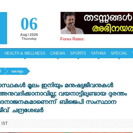
06
Aug / 2026
Forex Rates:
Thursday
HEALTH & WELLNESS
CINEMA
SPORTS
YATHRA
SPECIAL
‍
കേരളം
ാസ്ഥകൾ മൂലം ഇനിയും മനുഷ്യജീവനുകൾ
നുവദിക്കാനാവില്ല; വയനാട്ടിലുണ്ടായ ദുരന്തം
വേദനാജനകമാണെന്ന് ബിജെപി സംസ്ഥാന
വ് ചന്ദ്രശേഖർ
 IST