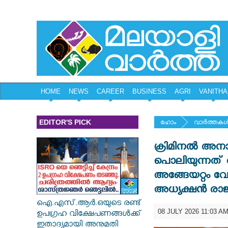
HOME
NEWS
CAREER
BUSINESS
AGRI
VANITHA
EDITOR'S PICK
ഹോം
വാര്‍ത്തകള്
ക്രിമിനൽ അന
പൊലിയുന്നത് അ
അങ്ങേയറ്റം 
അധ്യക്ഷൻ രാജീ
ഐ.എസ്.ആർ.ഒയുടെ രണ്ട്
08 JULY 2026 11:03 AM
ഉപഗ്രഹ വിക്ഷേപണങ്ങൾക്ക്
ഇതാദ്യമായി അനുമതി