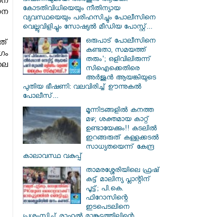
ഭീഷണിയുമായി അര്‍ജുന്‍ ആയങ്കി.
സന
കോടതിവിധിയെയും നീതിന്യായ
ണന
വ്യവസ്ഥയെയും പരിഹസിച്ചും പോലീസിനെ
വെല്ലുവിളിച്ചും സോഷ്യൽ മീഡിയ പോസ്റ്റ്...
ഒരുപാട് പോലീസിനെ
ത്
കണ്ടതാ, സമയത്ത്
ഗം
തരും'; ഒളിവിലിരുന്ന്
ലെ
സിഐക്കെതിരെ
അർജുൻ ആയങ്കിയുടെ
പുതിയ ഭീഷണി: വലവിരിച്ച് ഊന്നുകൽ
പോലീസ്...
മൂന്നിടങ്ങളിൽ കനത്ത
മഴ; ശക്തമായ കാറ്റ്
ഉണ്ടായേക്കും!! കടലിൽ
ഇറങ്ങരുത് കള്ളക്കടൽ
സാധ്യതയെന്ന് കേന്ദ്ര
കാലാവസ്ഥ വകുപ്പ്
താമരശ്ശേരിയിലെ ഫ്രഷ്
കട്ട് മാലിന്യ പ്ലാന്റിന്
പൂട്ട്; പി.കെ.
ഫിറോസിന്റെ
ഇടപെടലിനെ