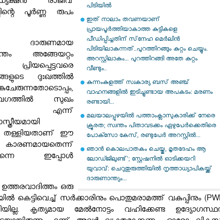
യക്ഷൻ രാജീവ്
പിടിയില്‍
്പിന്റെ പൂർണ്ണ രുപം
ഇത് നാലാം തവണയാണ്
പ്രായപൂർത്തിയാകാത്ത കുട്ടികളെ
പീഡിപ്പിച്ചതിന് സ്‌നേഹ മെർലിൻ
്ടായ ദാരുണമായ
പിടിയിലാകുന്നത്..പുറത്തിറങ്ങും കുറ്റം ചെയ്യും.
രന്തം അങ്ങേയറ്റം
അറസ്റ്റിലാകും... പുറത്തിറങ്ങി അതേ കുറ്റം
ാണ്.
പ്രിയപ്പെട്ടവരെ
വീണ്ടും..
ബങ്ങളുടെ ദുഃഖത്തിൽ
കുന്നംകുളത്ത് സ്വകാര്യ ബസ് അഞ്ച്
ുചേരുന്നതോടൊപ്പം,
വാഹനങ്ങളിൽ ഇടിച്ചുണ്ടായ അപകടം: മരണം
 വേഗത്തിൽ സുഖം
രണ്ടായി...
ട്ടെ എന്ന്
മലയാലപ്പുഴയിൽ പത്താംക്ലാസുകാരിക്ക് നേരെ
ാസ്ത്രീയമായി
ക്രൂരത; സ്വന്തം പിതാവടക്കം ഏഴുപേർക്കെതിരെ
് തള്ളിയതാണ് ഈ
പോക്സോ കേസ്, രണ്ടുപേർ അറസ്റ്റിൽ...
് കാരണമായതെന്ന്
ഞാൻ കൊലപാതകം ചെയ്തു, മൃതദേഹം ആ
ന്നെ ഇപ്പോൾ
ലോഡ്ജിലുണ്ട്'; സ്റ്റേഷനിൽ ഓടിക്കയറി
യുവാവ്: ചെറുതുരുത്തിയിൽ നൃത്താധ്യാപികയ്ക്ക്
ദാരുണാന്ത്യം...
ഉത്തരവാദിത്തം ഒരു
ൽ കെട്ടിവെച്ച് സർക്കാരിനും പൊതുമരാമത്ത് വകുപ്പിനും (PW
ല്ല. കൃത്യമായ മേൽനോട്ടം വഹിക്കേണ്ട ഉദ്യോഗസ്ഥര