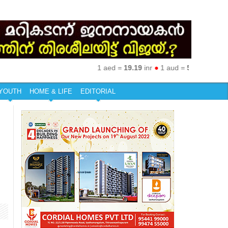
1 aed =
19.19
inr
●
1 aud =
50.27
inr
●
1 eur
YOUTH
HOME & LIFE
EDITORIAL