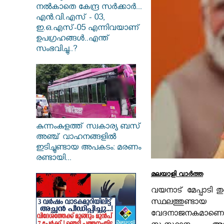
നൽകാതെ കേന്ദ്ര സർക്കാർ...
എൻ.വി.എസ് - 03,
ഇ.ഒ.എസ്-05 എന്നിവയാണ്
ഉപഗ്രഹങ്ങൾ..എന്ത്
സംഭവിച്ചു..?
കുന്നംകുളത്ത് സ്വകാര്യ ബസ്
അഞ്ച് വാഹനങ്ങളിൽ
ഇടിച്ചുണ്ടായ അപകടം: മരണം
രണ്ടായി...
മലയാളി വാര്‍ത്ത
വയനാട് മേപ്പാടി ത
സ്ഥലത്തുണ്ടാ
വേദനാജനകമാണ