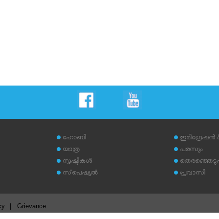
ഹോബി
ഇമിഗ്രേഷന്‍
യാത്ര
പരസ്യം
സൃഷ്ടികള്‍
തെരഞ്ഞെടുപ്പ
സ്‌പെഷ്യല്‍
പ്രവാസി
cy
|
Grievance