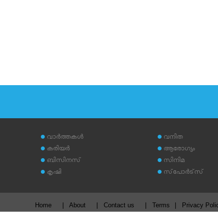
വാര്‍ത്തകള്‍
വനിത
കരിയര്‍
ആരോഗ്യം
ബിസിനസ്
സിനിമ
കൃഷി
സ്‌പോര്‍ട്‌സ്
Home
|
About
|
Contact us
|
Terms
|
Privacy Poli