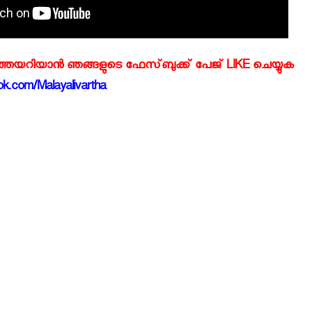
്‍ത്തയറിയാന്‍ ഞങ്ങളുടെ ഫേസ്‌ബുക്ക്‌ പേജ് LIKE ചെയ്യുക
k.com/Malayalivartha