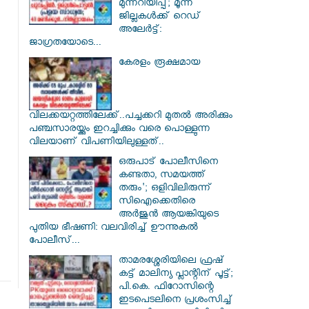
മുന്നറിയിപ്പ്; മൂന്ന്
ജില്ലകൾക്ക് റെഡ്
അലേർട്ട്:
ജാഗ്രതയോടെ...
കേരളം രൂക്ഷമായ
വിലക്കയറ്റത്തിലേക്ക്..പച്ചക്കറി മുതൽ അരിക്കും
പഞ്ചസാരയ്ക്കും ഇറച്ചിക്കും വരെ പൊള്ളുന്ന
വിലയാണ് വിപണിയിലുള്ളത്..
ഒരുപാട് പോലീസിനെ
കണ്ടതാ, സമയത്ത്
തരും'; ഒളിവിലിരുന്ന്
സിഐക്കെതിരെ
അർജുൻ ആയങ്കിയുടെ
പുതിയ ഭീഷണി: വലവിരിച്ച് ഊന്നുകൽ
പോലീസ്...
താമരശ്ശേരിയിലെ ഫ്രഷ്
കട്ട് മാലിന്യ പ്ലാന്റിന് പൂട്ട്;
പി.കെ. ഫിറോസിന്റെ
ഇടപെടലിനെ പ്രശംസിച്ച്