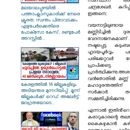
സംസ്ഥാന അധ്
ചന്ദ്രശേഖർ. കുറിപ
മലയാലപ്പുഴയിൽ
ഇങ്ങനെ;
പത്താംക്ലാസുകാരിക്ക് നേരെ
ക്രൂരത; സ്വന്തം പിതാവടക്കം
വയനാട്ടിലുണ
ഏഴുപേർക്കെതിരെ
മണ്ണിടിച്ചിൽ ദു
പോക്സോ കേസ്, രണ്ടുപേർ
അറസ്റ്റിൽ...
വേദനാജനകമ
നഷ്ടപ്പെട്ട കുടും
ഹൃദയപൂർവ്വം പങ്ക
പരിക്കേറ്റവർ
പ്രാപിക്ക
പ്രാർത്ഥിക്കുന്നു.അശ
വൻതോതിൽ മണ്ണ
കേരളത്തിൽ 14 ജില്ലകളിലും
മഹാദുരന്തത്തിന
അടിയന്തര മുന്നറിയിപ്പ്; മൂന്ന്
സർക്കാർ ത
ജില്ലകൾക്ക് റെഡ് അലേർട്ട്:
സമ്മതിച്ചിരിക്കുന്നു.
ജാഗ്രതയോടെ...
എന്നാൽ ഇതിൻ്റെ 
കരാറുകാരന്റെ തലയി
കൈകഴുകാൻ കഴിയി