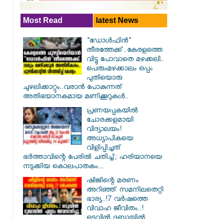
Most Read
latest News
"ഡോൾഫിൻ"
തീരത്തേക്ക്..കേരളത്തെ
വിട്ടു പോവാതെ മഴക്കലി..
പെരുംമഴക്കാലം ഒപ്പം
പുതിയൊരു
ചുഴലിക്കാറ്റും..വരാൻ പോകുന്നത്
അതിഭയാനകമായ മണിക്കൂറുകൾ..
പ്രണയപ്പകയിൽ
ചോരക്കളമായി
വിദ്യാലയം!
അധ്യാപികയെ
വിളിപ്പിച്ചത്
ഭർത്താവിന്റെ പേരിൽ ചതിച്ച്; ഹരിയാനയെ
നടുക്കിയ കൊലപാതകം...
ഷിജിന്റെ മരണം
അറിഞ്ഞ് സമനിലതെറ്റി
ഭാര്യ..!7 വർഷത്തെ
വിവാഹ ജീവിതം..!
ഒടുവിൽ ദുബായിൽ