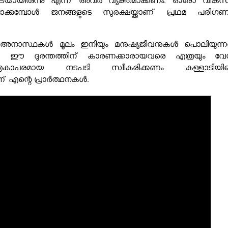
െയായിരുന്നു എന്ന് അവർ വ്യക്തമാക്കണം. ഓരോ വിക
ിലാക്കുമ്പോൾ ജനങ്ങളുടെ സുരക്ഷയ്ക്കാണ് പ്രഥമ പരിഗ
ൽ അനാസ്ഥകൾ മൂലം ഇനിയും മനുഷ്യജീവനുകൾ പൊലിയുന്ന
ല്ല. ഈ ദുരന്തത്തിന് കാരണക്കാരായവരെ എത്രയും വേ
ാതൃകാപരമായ നടപടി സ്വീകരിക്കണം
കള്ളാടിയി
് എന്റെ പ്രാർത്ഥനകൾ.