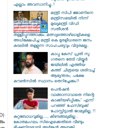
എല്ലാം അവസാനിച്ചു..!
മന്ത്രി സിപി ജോണിനെ
മന്ത്രിസഭയില്‍ നിന്ന്
മുഖ്യമന്ത്രി വിഡി
സതീശന്‍
തള്ളിപ്പുറത്താക്കും..മത്സ്യത്തൊഴിലാളികളെ
അധിക്ഷേപിച്ച മന്ത്രി കെ മുരളീധരനെ ജനം
കടലില്‍ തള്ളുന്ന സാഹചര്യവും വിദുരമല്ല..
കാപ്പ കേസ് പ്രതി സു​
ഗതനെ തേടി വിയ്യൂർ
ജയിലിൽ എത്തിയ
കത്ത് ചിത്രയെ ശരിവച്ച്
ആഭ്യന്തരം; പക്ഷേ
കൗൺസിൽ സ്ഥാനം തെറിച്ചേക്കും!!
പെൻഷൻ
വാങ്ങാനാവാതെ നിന്റെ
കാക്കിയഴിപ്പിക്കും’ എന്ന്
പറഞ്ഞ് ഫേസ്ബുക്ക്
പോസ്റ്റിട്ടാൽ ജാമ്യമില്ല..!!
D)
കുറ്റബോധവുമില്ല…, കീഴടങ്ങലുമില്ല ;
ും
കോതമംഗലം സിഐക്കെതിരെ വീണ്ടും