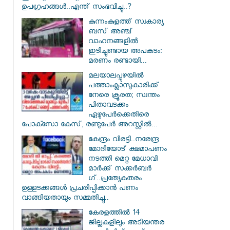
ഉപഗ്രഹങ്ങൾ..എന്ത് സംഭവിച്ചു..?
കുന്നംകുളത്ത് സ്വകാര്യ
ബസ് അഞ്ച്
വാഹനങ്ങളിൽ
ഇടിച്ചുണ്ടായ അപകടം:
മരണം രണ്ടായി...
മലയാലപ്പുഴയിൽ
പത്താംക്ലാസുകാരിക്ക്
നേരെ ക്രൂരത; സ്വന്തം
പിതാവടക്കം
ഏഴുപേർക്കെതിരെ
പോക്സോ കേസ്, രണ്ടുപേർ അറസ്റ്റിൽ...
കേന്ദ്രം വിരട്ടി..നരേന്ദ്ര
മോദിയോട് ക്ഷമാപണം
നടത്തി മെറ്റ മേധാവി
മാർക്ക് സക്കർബർ​
ഗ്..പ്രത്യേകതരം
ഉള്ളടക്കങ്ങൾ പ്രചരിപ്പിക്കാൻ പണം
വാങ്ങിയതായും സമ്മതിച്ചു..
കേരളത്തിൽ 14
ജില്ലകളിലും അടിയന്തര