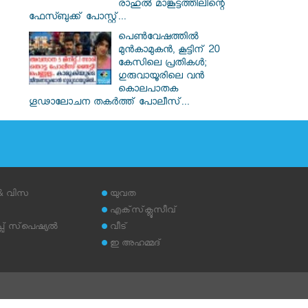
രാഹുൽ മാങ്കൂട്ടത്തിലിന്റെ
ഫേസ്ബുക്ക് പോസ്റ്റ്...
പെൺവേഷത്തിൽ
മുൻകാമുകൻ, കൂട്ടിന് 20
കേസിലെ പ്രതികൾ;
ഗുരുവായൂരിലെ വൻ
കൊലപാതക
ഗൂഢാലോചന തകർത്ത് പോലീസ്...
 & വിസ
യുവത
എക്‌സ്‌ക്ലൂസീവ്
് സ്‌പെഷ്യല്‍
വീട്
ഇ അഹമ്മദ്‌