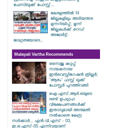
പ്രശംസിച്ച് രാഹുൽ മാങ്കൂട്ടത്തിലിന്റെ
ഫേസ്ബുക്ക് പോസ്റ്റ്...
കേരളത്തിൽ 14
ജില്ലകളിലും അടിയന്തര
മുന്നറിയിപ്പ്; മൂന്ന്
ജില്ലകൾക്ക് റെഡ്
അലേർട്ട്:
ജാഗ്രതയോടെ...
Malayali Vartha Recommends
സൈജു കുറുപ്പ്
നായകനായ
ഇൻവെസ്റ്റിഗേഷൻ ത്രില്ലർ;
'ആരം' ഫസ്റ്റ് ലുക്ക്
പോസ്റ്റർ പുറത്തിറങ്ങി
ഐ.എസ്.ആർ.ഒയുടെ
രണ്ട് ഉപഗ്രഹ
വിക്ഷേപണങ്ങൾക്ക്
ഇതാദ്യമായി അനുമതി
നൽകാതെ കേന്ദ്ര
സർക്കാർ... എൻ.വി.എസ് - 03,
ഇ.ഒ.എസ്-05 എന്നിവയാണ്