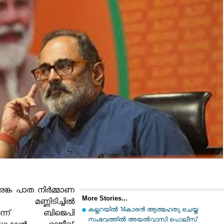
ുരങ്ക പാത നിർമ്മാണ
More Stories...
യ മണ്ണിടിച്ചിൽ
കല്ലറയില്‍ 14കാരന്‍ ആത്മഹത്യ ചെയ്ത
െന്ന് ബിജെപി
സംഭവത്തില്‍ അയല്‍വാസി പൊലീസ്