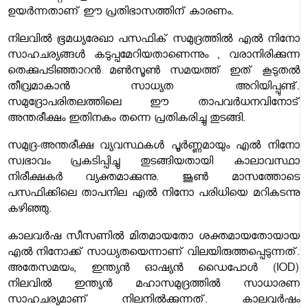
ഉയർന്നതാണ് ഈ പ്രതിഭാസത്തിന് കാരണം.
നിലവിൽ ഭൂമധ്യരേഖാ പസഫിക് സമുദ്രത്തിൽ എൽ നിനോ
സാഹചര്യങ്ങൾ കടുപ്പമേറിയതാണെന്നും , വരാനിരിക്കുന്ന
തെക്കുപടിഞ്ഞാറൻ മൺസൂൺ സമയത്ത് ഇത് കൂടുതൽ
തീവ്രമാകാൻ സാധ്യത അറിയിപ്പുണ്ട്.
സമുദ്രോപരിതലത്തിലെ ഈ താപവർധനവിനോട്
അന്തരീക്ഷം ഇതിനകം തന്നെ പ്രതികരിച്ചു തുടങ്ങി.
സമുദ്ര-അന്തരീക്ഷ വ്യവസ്ഥകൾ പൂർണ്ണമായും എൽ നിനോ
സ്വഭാവം പ്രകടിപ്പിച്ചു തുടങ്ങിയതായി കാലാവസ്ഥാ
നിരീക്ഷകർ വ്യക്തമാക്കുന്നു. ജൂൺ മാസത്തോടെ
പസഫിക്കിലെ താപനില എൽ നിനോ പരിധിയെ മറികടന്നു
കഴിഞ്ഞു.
കാലവർഷ സീസണിൽ മിതമായതോ ശക്തമായതോയായ
എൽ നിനോക്ക് സാധ്യതയെന്നാണ് വിലയിരുത്തപ്പെടുന്നത്.
അതേസമയം, ഇന്ത്യൻ ഓഷ്യൻ ഡൈപോൾ (IOD)
നിലവിൽ ഇന്ത്യൻ മഹാസമുദ്രത്തിൽ സാധാരണ
സാഹചര്യമാണ് നിലനിൽക്കുന്നത്. കാലവർഷം