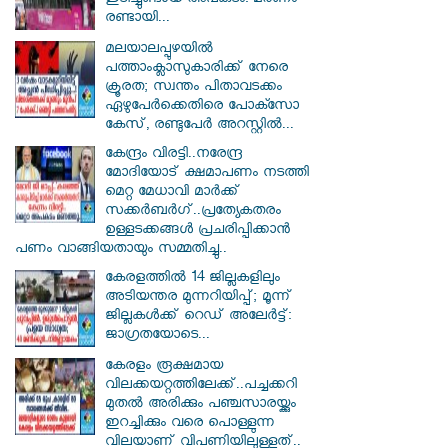
ഇടിച്ചുണ്ടായ അപകടം: മരണം
രണ്ടായി...
മലയാലപ്പുഴയിൽ
പത്താംക്ലാസുകാരിക്ക് നേരെ
ക്രൂരത; സ്വന്തം പിതാവടക്കം
ഏഴുപേർക്കെതിരെ പോക്സോ
കേസ്, രണ്ടുപേർ അറസ്റ്റിൽ...
കേന്ദ്രം വിരട്ടി..നരേന്ദ്ര
മോദിയോട് ക്ഷമാപണം നടത്തി
മെറ്റ മേധാവി മാർക്ക്
സക്കർബർ​ഗ്..പ്രത്യേകതരം
ഉള്ളടക്കങ്ങൾ പ്രചരിപ്പിക്കാൻ
പണം വാങ്ങിയതായും സമ്മതിച്ചു..
കേരളത്തിൽ 14 ജില്ലകളിലും
അടിയന്തര മുന്നറിയിപ്പ്; മൂന്ന്
ജില്ലകൾക്ക് റെഡ് അലേർട്ട്:
ജാഗ്രതയോടെ...
കേരളം രൂക്ഷമായ
വിലക്കയറ്റത്തിലേക്ക്..പച്ചക്കറി
മുതൽ അരിക്കും പഞ്ചസാരയ്ക്കും
ഇറച്ചിക്കും വരെ പൊള്ളുന്ന
വിലയാണ് വിപണിയിലുള്ളത്..