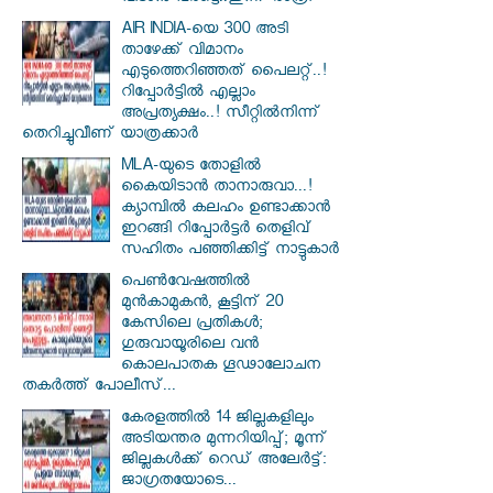
AIR INDIA-യെ 300 അടി
താഴേക്ക് വിമാനം
എടുത്തെറിഞ്ഞത് പൈലറ്റ്..!
റിപ്പോർട്ടിൽ എല്ലാം
അപ്രത്യക്ഷം..! സീറ്റിൽനിന്ന്
തെറിച്ചുവീണ് യാത്രക്കാർ
MLA-യുടെ തോളിൽ
കൈയിടാൻ താനാരുവാ...!
ക്യാമ്പിൽ കലഹം ഉണ്ടാക്കാൻ
ഇറങ്ങി റിപ്പോർട്ടർ തെളിവ്
സഹിതം പഞ്ഞിക്കിട്ട് നാട്ടുകാർ
പെൺവേഷത്തിൽ
മുൻകാമുകൻ, കൂട്ടിന് 20
കേസിലെ പ്രതികൾ;
ഗുരുവായൂരിലെ വൻ
കൊലപാതക ഗൂഢാലോചന
തകർത്ത് പോലീസ്...
കേരളത്തിൽ 14 ജില്ലകളിലും
അടിയന്തര മുന്നറിയിപ്പ്; മൂന്ന്
ജില്ലകൾക്ക് റെഡ് അലേർട്ട്:
ജാഗ്രതയോടെ...