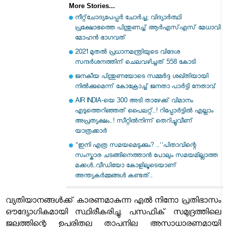
More Stories...
നീറ്റ്‌ചോദ്യപേപ്പര്‍ ചോര്‍ച്ച; വിദ്യാര്‍ത്ഥി
പ്രക്ഷോഭത്തെ പിന്തുണച്ച് ആര്‍എസ്എസ് മേധാവി
മോഹന്‍ ഭാഗവത്
2021 മുതല്‍ പ്രധാനമന്ത്രിയുടെ വിദേശ
സന്ദര്‍ശനത്തിന് ചെലവഴിച്ചത് 558 കോടി
ജനകീയ പിന്തുണയോടെ സമ്മര്‍ദ്ദ ശഖ്തിയായി
നില്‍ക്കുമെന്ന് കോക്രോച്ച് ജനതാ പാര്‍ട്ടി നേതാവ്
AIR INDIA-യെ 300 അടി താഴേക്ക് വിമാനം
എടുത്തെറിഞ്ഞത് പൈലറ്റ്..! റിപ്പോർട്ടിൽ എല്ലാം
അപ്രത്യക്ഷം..! സീറ്റിൽനിന്ന് തെറിച്ചുവീണ്
യാത്രക്കാർ
"ഇനി എത്ര സമയമെടുക്കും? ..''പിതാവിന്റെ
സംസ്കാര ചടങ്ങിനെത്താൻ പോലും സമയമില്ലാത്ത
മക്കൾ..വീഡിയോ കോളിലൂടെയാണ്
അന്ത്യകർമ്മങ്ങൾ കണ്ടത്..
വ്യതിയാനങ്ങൾക്ക് കാരണമാകുന്ന എൽ നിനോ പ്രതിഭാസം
ഔദ്യോഗികമായി സ്ഥിരീകരിച്ചു. പസഫിക് സമുദ്രത്തിലെ
ജലത്തിന്റെ ഉപരിതല താപനില അസാധാരണമായി