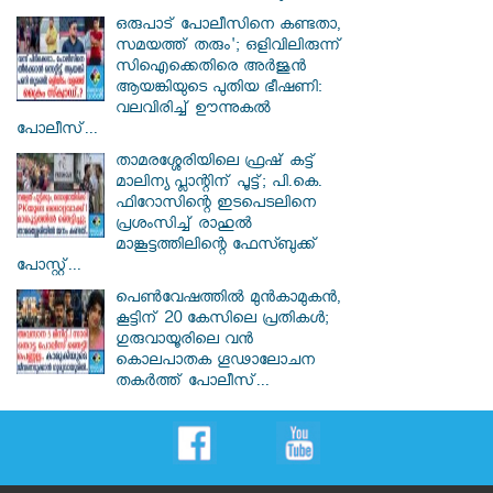
ഒരുപാട് പോലീസിനെ കണ്ടതാ,
സമയത്ത് തരും'; ഒളിവിലിരുന്ന്
സിഐക്കെതിരെ അർജുൻ
ആയങ്കിയുടെ പുതിയ ഭീഷണി:
വലവിരിച്ച് ഊന്നുകൽ
പോലീസ്...
താമരശ്ശേരിയിലെ ഫ്രഷ് കട്ട്
മാലിന്യ പ്ലാന്റിന് പൂട്ട്; പി.കെ.
ഫിറോസിന്റെ ഇടപെടലിനെ
പ്രശംസിച്ച് രാഹുൽ
മാങ്കൂട്ടത്തിലിന്റെ ഫേസ്ബുക്ക്
പോസ്റ്റ്...
പെൺവേഷത്തിൽ മുൻകാമുകൻ,
കൂട്ടിന് 20 കേസിലെ പ്രതികൾ;
ഗുരുവായൂരിലെ വൻ
കൊലപാതക ഗൂഢാലോചന
തകർത്ത് പോലീസ്...