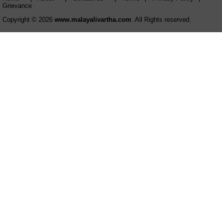
Grievance
Copyright © 2026
www.malayalivartha.com
. All Rights reserved.