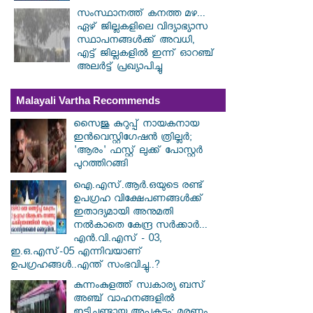
സംസ്ഥാനത്ത് കനത്ത മഴ...
ഏഴ് ജില്ലകളിലെ വിദ്യാഭ്യാസ
സ്ഥാപനങ്ങൾക്ക് അവധി,
എട്ട് ജില്ലകളിൽ ഇന്ന് ഓറഞ്ച്
അലർട്ട് പ്രഖ്യാപിച്ചു
Malayali Vartha Recommends
സൈജു കുറുപ്പ് നായകനായ
ഇൻവെസ്റ്റിഗേഷൻ ത്രില്ലർ;
'ആരം' ഫസ്റ്റ് ലുക്ക് പോസ്റ്റർ
പുറത്തിറങ്ങി
ഐ.എസ്.ആർ.ഒയുടെ രണ്ട്
ഉപഗ്രഹ വിക്ഷേപണങ്ങൾക്ക്
ഇതാദ്യമായി അനുമതി
നൽകാതെ കേന്ദ്ര സർക്കാർ...
എൻ.വി.എസ് - 03,
ഇ.ഒ.എസ്-05 എന്നിവയാണ്
ഉപഗ്രഹങ്ങൾ..എന്ത് സംഭവിച്ചു..?
കുന്നംകുളത്ത് സ്വകാര്യ ബസ്
അഞ്ച് വാഹനങ്ങളിൽ