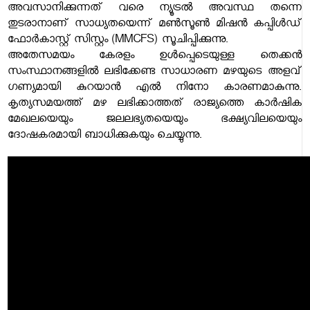
അവസാനിക്കുന്നത് വരെ ന്യൂട്രൽ അവസ്ഥ തന്നെ
തുടരാനാണ് സാധ്യതയെന്ന് മൺസൂൺ മിഷൻ കപ്പിൾഡ്
ഫോർകാസ്റ്റ് സിസ്റ്റം (MMCFS) സൂചിപ്പിക്കുന്നു.
അതേസമയം കേരളം ഉൾപ്പെടെയുള്ള തെക്കൻ
സംസ്ഥാനങ്ങളിൽ ലഭിക്കേണ്ട സാധാരണ മഴയുടെ അളവ്
ഗണ്യമായി കുറയാൻ എൽ നിനോ കാരണമാകുന്നു.
കൃത്യസമയത്ത് മഴ ലഭിക്കാത്തത് രാജ്യത്തെ കാർഷിക
മേഖലയെയും ജലലഭ്യതയെയും ഭക്ഷ്യവിലയെയും
ദോഷകരമായി ബാധിക്കുകയും ചെയ്യുന്നു.