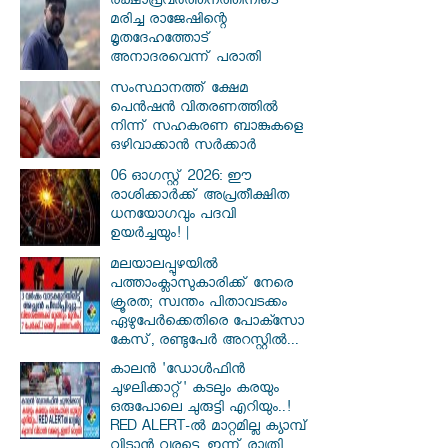
രക്ഷാപ്രവര്‍ത്തനത്തിനിടെ
മരിച്ച രാജേഷിന്റെ
മൃതദേഹത്തോട്
അനാദരവെന്ന് പരാതി
സംസ്ഥാനത്ത് ക്ഷേമ
പെൻഷൻ വിതരണത്തിൽ
നിന്ന് സഹകരണ ബാങ്കുകളെ
ഒഴിവാക്കാൻ സർക്കാർ
06 ഓഗസ്റ്റ് 2026: ഈ
രാശിക്കാർക്ക് അപ്രതീക്ഷിത
ധനയോഗവും പദവി
ഉയർച്ചയും! |
മലയാലപ്പുഴയിൽ
പത്താംക്ലാസുകാരിക്ക് നേരെ
ക്രൂരത; സ്വന്തം പിതാവടക്കം
ഏഴുപേർക്കെതിരെ പോക്സോ
കേസ്, രണ്ടുപേർ അറസ്റ്റിൽ...
കാലൻ 'ഡോൾഫിൻ
ചുഴലിക്കാറ്റ്' കടലും കരയും
ഒരുപോലെ ചുരുട്ടി എറിയും..!
RED ALERT-ൽ മാറ്റമില്ല ക്യാമ്പ്
വിടാൻ വരട്ടെ..ഇന്ന് രാത്രി