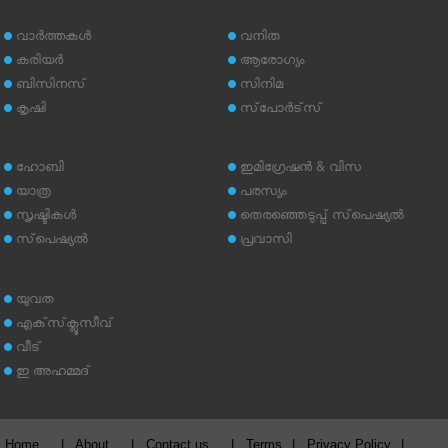
വാര്‍ത്തകള്‍
വനിത
കരിയര്‍
ആരോഗ്യം
ബിസിനസ്
സിനിമ
കൃഷി
സ്‌പോര്‍ട്‌സ്
ഹോബി
ഇമിഗ്രേഷന്‍ & വിസ
യാത്ര
പരസ്യം
സൃഷ്ടികള്‍
തെരഞ്ഞെടുപ്പ് സ്‌പെഷ്യല്‍
സ്‌പെഷ്യല്‍
പ്രവാസി
യുവത
എക്‌സ്‌ക്ലൂസീവ്
വീട്
ഇ അഹമ്മദ്‌
Home
|
About
|
Contact us
|
Terms
|
Privacy Policy
|