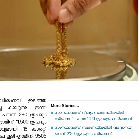
ർദ്ധനവ്. ഇടിഞ്ഞ
More Stories...
ു കയറുന്നു. ഇന്ന്
സംസ്ഥാനത്ത് വീണ്ടും സ്വർണവിലയിൽ
ും പവന് 280 രൂപയും
വർദ്ധനവ്... പവന് 120 രൂപയുടെ വർദ്ധനവ്
രാമിന് 11,500 രൂപയും
സംസ്ഥാനത്ത് സ്വര്‍ണവിലയിൽ വർദ്ധനവ്...
ുമായി. 18 കാരറ്റ്
പവന് 2120 രൂപയുടെ വർദ്ധനവ്
 കൂടി ഗ്രാമിന് 9505