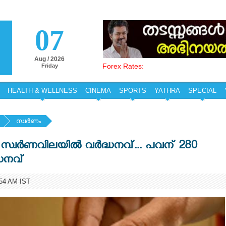
07
Aug / 2026
Forex Rates:
Friday
HEALTH & WELLNESS
CINEMA
SPORTS
YATHRA
SPECIAL
സ്വര്‍ണം
 സ്വർണവിലയിൽ വർദ്ധനവ്... പവന് 280
ധനവ്
54 AM IST