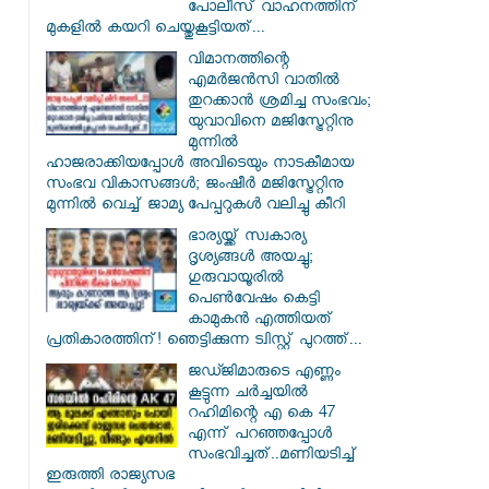
പോലീസ് വാഹനത്തിന്
മുകളിൽ കയറി ചെയ്തുകൂട്ടിയത്...
വിമാനത്തിന്റെ
എമർജൻസി വാതിൽ
തുറക്കാൻ ശ്രമിച്ച സംഭവം;
യുവാവിനെ മജിസ്ട്രേറ്റിനു
മുന്നിൽ
ഹാജരാക്കിയപ്പോൾ അവിടെയും നാടകീമായ
സംഭവ വികാസങ്ങൾ; ജംഷീർ മജിസ്ട്രേറ്റിനു
മുന്നിൽ വെച്ച് ജാമ്യ പേപ്പറുകൾ വലിച്ചു കീറി
ഭാര്യയ്ക്ക് സ്വകാര്യ
ദൃശ്യങ്ങൾ അയച്ചു;
ഗുരുവായൂരിൽ
പെൺവേഷം കെട്ടി
കാമുകൻ എത്തിയത്
പ്രതികാരത്തിന്! ഞെട്ടിക്കുന്ന ട്വിസ്റ്റ് പുറത്ത്...
ജഡ്ജിമാരുടെ എണ്ണം
കൂട്ടുന്ന ചർച്ചയിൽ
റഹിമിന്റെ എ കെ 47
എന്ന് പറഞ്ഞപ്പോൾ
സംഭവിച്ചത്..മണിയടിച്ച്
ഇരുത്തി രാജ്യസഭ