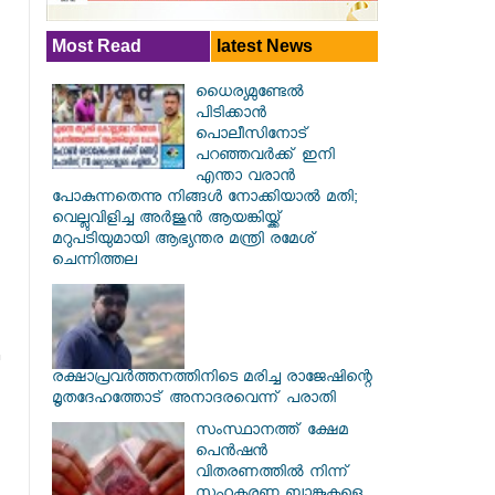
Most Read
latest News
ധൈര്യമുണ്ടേൽ
പിടിക്കാൻ
പൊലീസിനോട്
പറഞ്ഞവർക്ക് ഇനി
എന്താ വരാൻ
പോകുന്നതെന്നു നിങ്ങൾ നോക്കിയാൽ മതി;
വെല്ലുവിളിച്ച അർജുൻ ആയങ്കിയ്ക്ക്
മറുപടിയുമായി ആഭ്യന്തര മന്ത്രി രമേശ്
ചെന്നിത്തല
രക്ഷാപ്രവര്‍ത്തനത്തിനിടെ മരിച്ച രാജേഷിന്റെ
മൃതദേഹത്തോട് അനാദരവെന്ന് പരാതി
സംസ്ഥാനത്ത് ക്ഷേമ
പെൻഷൻ
വിതരണത്തിൽ നിന്ന്