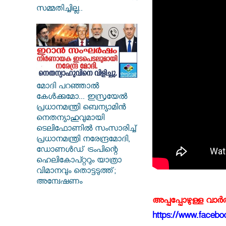
സമ്മതിച്ചില്ല..
മോദി പറഞ്ഞാൽ
കേൾക്കുമോ... ഇസ്രയേൽ
പ്രധാനമന്ത്രി ബെന്യാമിൻ
നെതന്യാഹുവുമായി
ടെലിഫോണിൽ സംസാരിച്ച്
പ്രധാനമന്ത്രി നരേന്ദ്രമോദി,
ഡോണൾഡ് ട്രംപിന്റെ
ഹെലികോപ്റ്ററും യാത്രാ
വിമാനവും തൊട്ടടുത്ത്;
അന്വേഷണം
അപ്പപ്പോഴുള്ള വാര
https://www.faceboo