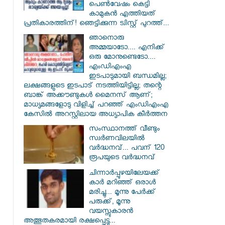
പെൺവേഷം കെട്ടി
കാമുകൻ എത്തിയത്
പ്രതികാരത്തിന്! ഞെട്ടിക്കുന്ന ട്വിസ്റ്റ് പുറത്ത്...
ഞാനൊരു
അമ്മയാടോ.... എനിക്ക്
ഒരു മോനുണ്ടെടോ....
എംഡിഎംഎ
ഇടപാടുമായി ബന്ധമില്ല;
ലക്ഷങ്ങളുടെ ഇടപാട് നടത്തിയിട്ടില്ല; തന്റെ
ബാങ്ക് അക്കൗണ്ടുകൾ മൈനസ് ആണ്;
മാധ്യമങ്ങളോടു വിളിച്ച് പറഞ്ഞ് എംഡിഎംഎ
കേസിൽ അറസ്റ്റിലായ അധ്യാപിക കീർത്തന
സംസ്ഥാനത്ത് വീണ്ടും
സ്വർണവിലയിൽ
വർദ്ധനവ്... പവന് 120
രൂപയുടെ വർദ്ധനവ്
ചിന്നാർപ്പുഴയിലേയക്ക്
കാർ മറിഞ്ഞ് ഒരാൾ
മരിച്ചു... മൂന്നു പേർക്ക്
പരുക്ക്, മൂന്നു
വയസ്സുകാരൻ
അത്ഭുതകരമായി രക്ഷപ്പെട്ടു...