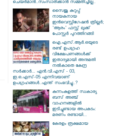
ചെയർമാൻ..സംസാരിക്കാൻ സമ്മതിച്ചില്ല..
സൈജു കുറുപ്പ്
നായകനായ
ഇൻവെസ്റ്റിഗേഷൻ ത്രില്ലർ;
'ആരം' ഫസ്റ്റ് ലുക്ക്
പോസ്റ്റർ പുറത്തിറങ്ങി
ഐ.എസ്.ആർ.ഒയുടെ
രണ്ട് ഉപഗ്രഹ
വിക്ഷേപണങ്ങൾക്ക്
ഇതാദ്യമായി അനുമതി
നൽകാതെ കേന്ദ്ര
സർക്കാർ... എൻ.വി.എസ് - 03,
ഇ.ഒ.എസ്-05 എന്നിവയാണ്
ഉപഗ്രഹങ്ങൾ..എന്ത് സംഭവിച്ചു..?
കുന്നംകുളത്ത് സ്വകാര്യ
ബസ് അഞ്ച്
വാഹനങ്ങളിൽ
ഇടിച്ചുണ്ടായ അപകടം:
മരണം രണ്ടായി...
കേരളം രൂക്ഷമായ