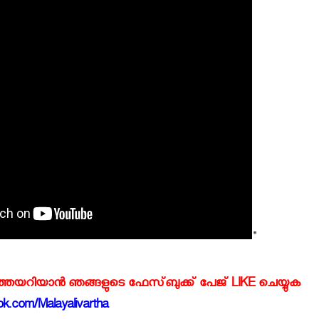
"
്‍ത്തയറിയാന്‍ ഞങ്ങളുടെ ഫേസ്‌ബുക്ക്‌ പേജ് LIKE ചെയ്യുക
k.com/Malayalivartha