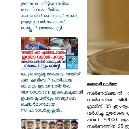
തുടരുന്നു...വീട്ടിലെത്തിയ
ഗോവിന്ദനും ടീമിനും
കണക്കിന് കൊടുത്ത് മകൻ..
ഇത്രയും വർഷം എന്ത്
ചെയ്തു..? ഉത്തരം മുട്ടി..
കേന്ദ്ര ആഭ്യന്തരമന്ത്രി അമിത്
ഷാ എവിടെ..? പ്രതിപക്ഷ
മലയാളി വാര്‍ത്ത
ബഹളം തുടരുന്നതിനിടെ,
അസാധാരണ ഇടപെടലുമായി
സ്വർണവിലയിൽ വ
ഉപരാഷ്ട്രപതിയും രാജ്യസഭാ
സ്വർണവില തിരിച്ച
ചെയർമാനുമായ
ഗ്രാമിന് 35 രൂപയ
സി.പി.രാധാകൃഷ്ണൻ..
വർധിച്ചു. ഇതോടെ ഗ്
പവന് 92000 രൂപയ
സ്വർണത്തിന് 25 രൂപ