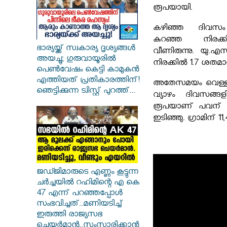
രൂപയായി.
കഴിഞ്ഞ ദിവസം ര
കുറഞ്ഞ നിരക്ക
ഭാര്യയ്ക്ക് സ്വകാര്യ ദൃശ്യങ്ങൾ
വീണിരുന്നു. യു.എ
അയച്ചു; ഗുരുവായൂരിൽ
നിരക്കിൽ 1.7 ശതമ
പെൺവേഷം കെട്ടി കാമുകൻ
എത്തിയത് പ്രതികാരത്തിന്!
അതേസമയം വെള്ളിയ
ഞെട്ടിക്കുന്ന ട്വിസ്റ്റ് പുറത്ത്...
വ്യാഴം ദിവസങ്
രൂപയാണ് പവന് കു
ഇടിഞ്ഞു. ഗ്രാമിന് 1
ജഡ്ജിമാരുടെ എണ്ണം കൂട്ടുന്ന
ചർച്ചയിൽ റഹിമിന്റെ എ കെ
47 എന്ന് പറഞ്ഞപ്പോൾ
സംഭവിച്ചത്..മണിയടിച്ച്
ഇരുത്തി രാജ്യസഭ
ചെയർമാൻ..സംസാരിക്കാൻ