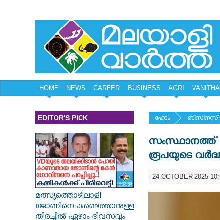
HOME
NEWS
CAREER
BUSINESS
AGRI
VANITHA
EDITOR'S PICK
ഹോം
ബിസിനസ്
സംസ്ഥാനത്ത്
രൂപയുടെ വർദ്
24 OCTOBER 2025 10:
മത്സ്യത്തൊഴിലാളി
ജോണിനെ കണ്ടെത്താനുള്ള
തിരച്ചിൽ ഏഴാം ദിവസവും