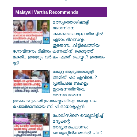
Malayali Vartha Recommends
മത്സ്യത്തൊഴിലാളി
ജോണിനെ
കണ്ടെത്താനുള്ള തിരച്ചിൽ
ഏഴാം ദിവസവും
തുടരുന്നു...വീട്ടിലെത്തിയ
ഗോവിന്ദനും ടീമിനും കണക്കിന് കൊടുത്ത്
മകൻ.. ഇത്രയും വർഷം എന്ത് ചെയ്തു..? ഉത്തരം
മുട്ടി..
കേന്ദ്ര ആഭ്യന്തരമന്ത്രി
അമിത് ഷാ എവിടെ..?
പ്രതിപക്ഷ ബഹളം
തുടരുന്നതിനിടെ,
അസാധാരണ
ഇടപെടലുമായി ഉപരാഷ്ട്രപതിയും രാജ്യസഭാ
ചെയർമാനുമായ സി.പി.രാധാകൃഷ്ണൻ..
പോലീസിനെ വെല്ലുവിളിച്ച്
മദ്യപന്റെ
അഭ്യാസപ്രകടനം;
നെയ്യാറ്റിൻകരയിൽ പിങ്ക്