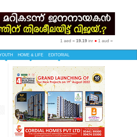
1 aed =
19.19
inr
●
1 aud =
50.27
inr
●
1 eu
YOUTH
HOME & LIFE
EDITORIAL