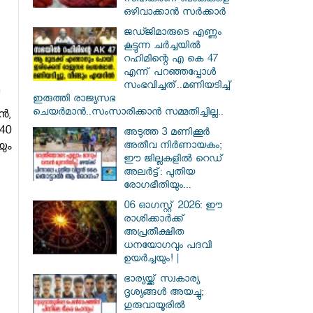
സഹകരണ ബാങ്കുകളെ
ഒഴിവാക്കാൻ സർക്കാർ
ജഡ്ജിമാരുടെ എണ്ണം
കൂട്ടുന്ന ചർച്ചയിൽ
റഹിമിന്റെ എ കെ 47
എന്ന് പറഞ്ഞപ്പോൾ
സംഭവിച്ചത്..മണിയടിച്ച്
ഇരുത്തി രാജ്യസഭ
ചെയർമാൻ..സംസാരിക്കാൻ സമ്മതിച്ചില്ല..
ൻ,
40
അടുത്ത 3 മണിക്കൂർ
അതീവ നിർണായകം;
ും
ഈ ജില്ലകളിൽ റെഡ്
അലർട്ട്: പുതിയ
രോഗഭീതിയും...
06 ഓഗസ്റ്റ് 2026: ഈ
രാശിക്കാർക്ക്
അപ്രതീക്ഷിത
ധനയോഗവും പദവി
ഉയർച്ചയും! |
ഭാര്യയ്ക്ക് സ്വകാര്യ
ദൃശ്യങ്ങൾ അയച്ചു;
ഗുരുവായൂരിൽ