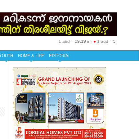
1 aed =
19.19
inr
●
1 aud =
50.27
inr
●
1 eur 
YOUTH
HOME & LIFE
EDITORIAL