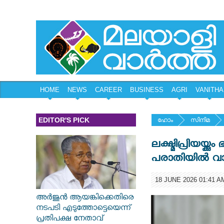
HOME
NEWS
CAREER
BUSINESS
AGRI
VANITHA
EDITOR'S PICK
ഹോം
സിനിമ
ലക്ഷ്മിപ്രിയയ്
പരാതിയില്‍ വാദം
18 JUNE 2026 01:41 A
അർജുൻ ആയങ്കിക്കെതിരെ
നടപടി എടുത്തോട്ടെയെന്ന്
പ്രതിപക്ഷ നേതാവ്