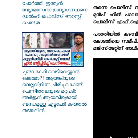
ചോർത്തി..ഇന്ത്യൻ
തന്നെ പൊലീസ് സ്‌റ
വ്യോമസേനാ ഉദ്യോഗസ്ഥനെ
മുന്‍പ് ഹില്‍ പാല
ഡൽഹി പൊലീസ് അറസ്റ്റ്
പൊലീസ് എഫ്.ഐ.ആര്‍ 
ചെയ്‌തു..
പരാതിയില്‍ കഴമ്
കോടതിയെ സമീപിച്ചത
മജിസ്‌ട്രേറ്റിന് അ
ചുമ്മാ കേറി വെടിവെയ്ക്കാൻ
ഒക്കുമോ?! ആയങ്കിയുടെ
വെല്ലുവിളിക്ക് ചിരിച്ചുകൊണ്ട്
ചെന്നിത്തലയുടെ മറുപടി:
അർജുൻ ആയങ്കിയുമായി
ബന്ധമുള്ള എട്ടുപേർ കരുതൽ
തടങ്കലിൽ...