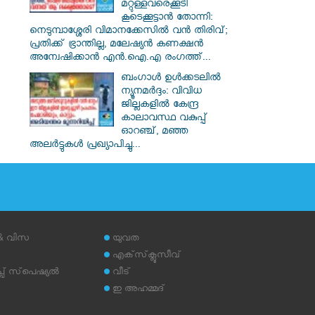
മറ്റുള്ളവരെക്കൂടി
കൂടെക്കൂട്ടാൻ തോന്നി:
നെടുമ്പാശ്ശേരി വിമാനക്കേസിൽ വൻ തിരിവ്;
പ്രതിക്ക് ഭ്രാന്തില്ല, മലേഷ്യൻ കണക്ഷൻ
അന്വേഷിക്കാൻ എൻ.ഐ.എ രംഗത്ത്...
ബംഗാൾ ഉൾക്കടലിൽ
ന്യൂനമർദ്ദം: വിവിധ
ജില്ലകളിൽ കേന്ദ്ര
കാലാവസ്ഥ വകുപ്പ്
ഓറഞ്ച്, മഞ്ഞ
അലർട്ടുകൾ പ്രഖ്യാപിച്ചു...
 & വിസ
യുവത
എക്‌സ്‌ക്ലൂസീവ്
് സ്‌പെഷ്യല്‍
വീട്
ഇ അഹമ്മദ്‌