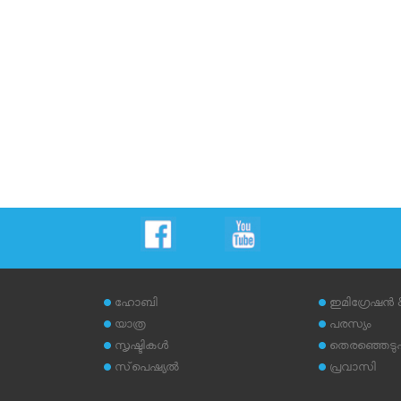
ഹോബി
ഇമിഗ്രേഷന്‍
യാത്ര
പരസ്യം
സൃഷ്ടികള്‍
തെരഞ്ഞെടുപ്പ
സ്‌പെഷ്യല്‍
പ്രവാസി