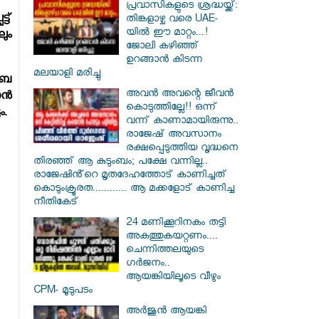
പ്രവാസികളുടെ ശ്രദ്ധയ്ക്ക്:
ട്
തിങ്കളാഴ്ച വരെ UAE-
യിൽ ഈ മാറ്റം...!
ും
ജോലി കഴിഞ്ഞ്
ഉറങ്ങാൻ കിടന്ന
മലയാളി മരിച്ചു
ിബ
അവൻ അവന്റെ ജീവൻ
്‍
കൊടുത്തില്ലേ!! ഒന്ന്
ം.
വന്ന് കാണാമായിരുന്നു..
രാജേഷ് അവസാനം
രക്ഷപ്പെടുത്തിയ വൃദ്ധനെ
തിരഞ്ഞ് ആ കുടുംബം; പക്ഷേ വന്നില്ല..
രാജേഷിൻ്റെ മൃതദേഹത്തോട് കാണിച്ചത്
കൊടുംക്രൂരത............ ആ മക്കളോട് കാണിച്ച
നീതികേട്
24 മണിക്കൂറിനകം തട്ടി
അകത്തുകയറ്റണം....
ചെന്നിത്തലയുടെ
ഗർജനം..
ആയങ്കിയിലൂടെ വീഴും
CPM- മൂടുപടം
അർജുൻ ആയങ്കി