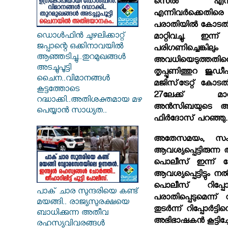
സെല്‍ എസ
എന്നിവര്‍ക്ക
പരാതിയില്‍ കോടതി 
ഡൊൾഫിൻ ചുഴലിക്കാറ്റ്
മാറ്റിവച്ചു. ഇ
ജപ്പാന്റെ ഒക്കിനാവയിൽ
പരിഗണിച്ചെങ്കിലും
ആഞ്ഞടിച്ചു..തുറമുഖങ്ങൾ
അവധിയെടുത്തതിനെത്
അടച്ചുപൂട്ടി
തൃപ്പൂണിത്തുറ ജുഡീഷ
ചൈന..വിമാനങ്ങൾ
മജിസ്‌ട്രേറ്റ് 
കൂട്ടത്തോടെ
27ലേക്ക് മാറ്റു
റദ്ധാക്കി..അതിശക്തമായ മഴ
അന്‍സിബയുടെ അ
പെയ്യാൻ സാധ്യത..
ഫിര്‍ദോസ് പറഞ്ഞു.
അതേസമയം, സംഭ
ആവശ്യപ്പെട്ടിരുന്ന 
പൊലീസ് ഇന്ന് കോട
ആവശ്യപ്പെട്ടിട്ടും
പൊലീസ് റിപ്പോര്
പാക് ചാര സുന്ദരിയെ കണ്ട്
പരാതിപ്പെടുമെന്ന
മയങ്ങി.. രാജ്യസുരക്ഷയെ
തുടര്‍ന്ന് റിപ്പോര്‍ട
ബാധിക്കുന്ന അതീവ
അഭിഭാഷകന്‍ കൂട്ടിച്ചേര
രഹസ്യവിവരങ്ങൾ