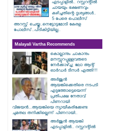
എടപ്പാളിൽ.. റസ്റ്ററന്റിൽ
ചായയും ഭക്ഷണവും
കഴിച്ചതിന്റെ ദൃശ്യങ്ങൾ..
5 പേരെ പൊലീസ്
അറസ്റ്റ് ചെയ്തു..നെട്ടോട്ടമോടി കേരള
പോലീസ്..പിടികിട്ടിയില്ല..
Malayali Vartha Recommends
കൊല്ലാനും ചാകാനും
മനസ്സുറപ്പുള്ളവരുടെ
നേർക്കാഴ്ച്ച; ലോ ആന്റ്
ഓർഡർ ടീസർ എത്തി!!!
അർജുൻ
ആയങ്കിക്കെതിരെ നടപടി
എടുത്തോട്ടെയെന്ന്
പ്രതിപക്ഷ നേതാവ്
പിണറായി
വിജയൻ...ആയങ്കിയെ ന്യായീകരിക്കേണ്ട
ചുമതല തനിക്കില്ലെന്ന് പിണറായി..
അർജുൻ ആയങ്കി
എടപ്പാളിൽ.. റസ്റ്ററന്റിൽ