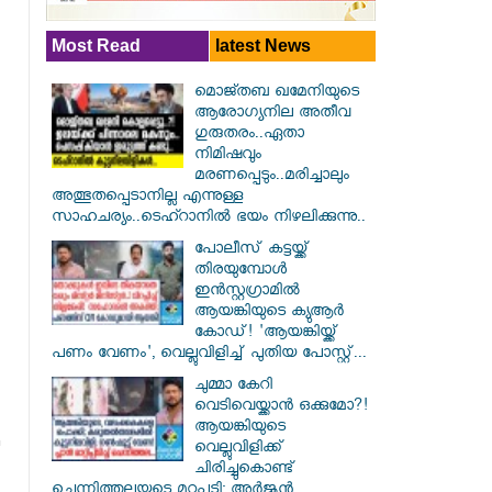
Most Read
latest News
മൊജ്തബ ഖമേനിയുടെ
ആരോഗ്യനില അതീവ
ഗുരുതരം..ഏതാ
നിമിഷവും
മരണപ്പെടും..മരിച്ചാലും
അത്ഭുതപ്പെടാനില്ല എന്നുള്ള
സാഹചര്യം..ടെഹ്റാനിൽ ഭയം നിഴലിക്കുന്നു..
പോലീസ് കട്ടയ്ക്ക്
തിരയുമ്പോൾ
ഇൻസ്റ്റഗ്രാമിൽ
ആയങ്കിയുടെ ക്യുആർ
കോഡ്! 'ആയങ്കിയ്ക്ക്
പണം വേണം', വെല്ലുവിളിച്ച് പുതിയ പോസ്റ്റ്...
ചുമ്മാ കേറി
വെടിവെയ്ക്കാൻ ഒക്കുമോ?!
ആയങ്കിയുടെ
വെല്ലുവിളിക്ക്
ചിരിച്ചുകൊണ്ട്
ചെന്നിത്തലയുടെ മറുപടി: അർജുൻ