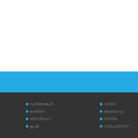
വാര്‍ത്തകള്‍
വനിത
കരിയര്‍
ആരോഗ്യം
ബിസിനസ്
സിനിമ
കൃഷി
സ്‌പോര്‍ട്‌സ്