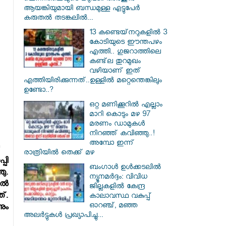
ആയങ്കിയുമായി ബന്ധമുള്ള എട്ടുപേർ
കരുതൽ തടങ്കലിൽ...
13 കണ്ടെയ്‌നറുകളിൽ 3
കോടിയുടെ ഈന്തപഴം
എത്തി.. ഗുജറാത്തിലെ
കണ്ട്‌ല തുറമുഖം
വഴിയാണ് ഇത്
എത്തിയിരിക്കുന്നത്..ഉള്ളിൽ മറ്റെന്തെങ്കിലും
ഉണ്ടോ..?
ഒറ്റ മണിക്കൂറിൽ എല്ലാം
മാറി കൊടും മഴ 97
മരണം ഡാമുകൾ
നിറഞ്ഞ് കവിഞ്ഞു..!
അമ്പോ ഇന്ന്
രാത്രിയിൽ തെക്ക് മഴ
പി
ബംഗാൾ ഉൾക്കടലിൽ
ഞു.
ന്യൂനമർദ്ദം: വിവിധ
്‍
ജില്ലകളിൽ കേന്ദ്ര
്.
കാലാവസ്ഥ വകുപ്പ്
ഓറഞ്ച്, മഞ്ഞ
നും
അലർട്ടുകൾ പ്രഖ്യാപിച്ചു...