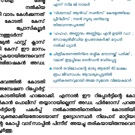
്‌ഐ രേഷ്മ
എന്ന് സീമ ജി നായര്‍
െതിരെ നല്‍കിയ
'വിശ്വനാഥ് ആന്‍ഡ് സണ്‍സ്' കേരളത്തിലെ
വാദം കേള്‍ക്കുന്നത്
പ്രീറിലീസ് ; നടന്‍ സൂര്യ ശനിയാഴ്ച
ന്ന് കോടതി കേസ്
തിരുവനന്തപുരത്ത്
 പ്രോസിക്യൂട്ടര്‍
'ഹഹഹ, അണ്ണനും അണ്ണിയും എന്‍ ഉയിര്‍ ഡാ' ;
തുടര്‍ന്ന്
സോഷ്യല്‍മീഡിയ ഉപദേശകര്‍ക്ക് മറുപടി
്യല്‍ ഫസ്റ്റ് ക്ലാസ്
നല്‍കി ധ്യാന്‍
കോടതി കേസ് ഈ മാസം
ചിത്രീകരണത്തിനിടെ രശ്മിക മന്ദാനയ്ക്ക് പരിക്ക് ;
കയായിരുന്നുവെന്ന്
വലത് ഇടുപ്പിലെ ടെന്‍ഡന്‍ വേര്‍പ്പെട്ടു
ഭിഭാഷകന്‍ അഡ്വ.
നടന്‍ രവിമോഹന്റെ ഭാര്യ ആരതി 40 ലക്ഷം
രൂപ ജീവനാംശം ആവശ്യപ്പെട്ടതില്‍
പ്രതികരണവുമായി അമ്മ സുജാത വിജയകുമാര്‍
വത്തില്‍ കോടതി
അന്വേഷണ റിപ്പോര്‍ട്ട്
തിയില്‍ ഹാജരാക്കി. എന്നാല്‍ ഈ റിപ്പോര്‍ട്ടിന്റെ കോപ്
 നല്‍കാന്‍ പൊലീസ് തയ്യാറായില്ലെന്ന് അഡ്വ. ഫിര്‍ദോസ് പറഞ്
‍ട്ടിന്റെ പകര്‍പ്പ് നല്‍കാത്തതിനെതിരെ കോടതിയില
് വ്യക്തമാക്കിയതോടെയാണ് ഉദ്യോഗസ്ഥര്‍ നിലപാട് മാറ്റിയത
്ടിന്റെ കോപ്പി വാട്‌സാപ്പില്‍ പിന്നീട് അയച്ചു തരികയായിരുന്നുവെന്
്‍ത്തു.