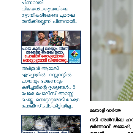
പിണറായി
വിജയൻ...ആയങ്കിയെ
ന്യായീകരിക്കേണ്ട ചുമതല
തനിക്കില്ലെന്ന് പിണറായി..
അർജുൻ ആയങ്കി
എടപ്പാളിൽ.. റസ്റ്ററന്റിൽ
ചായയും ഭക്ഷണവും
കഴിച്ചതിന്റെ ദൃശ്യങ്ങൾ.. 5
പേരെ പൊലീസ് അറസ്റ്റ്
ചെയ്തു..നെട്ടോട്ടമോടി കേരള
പോലീസ്..പിടികിട്ടിയില്ല..
മലയാളി വാര്‍ത്ത
നടി അന്‍സിബ ഹസന്‍
ഭര്‍ത്താവ് ജയേഷ്, 