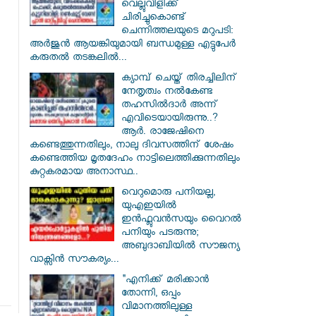
വെല്ലുവിളിക്ക്
ചിരിച്ചുകൊണ്ട്
ചെന്നിത്തലയുടെ മറുപടി:
അർജുൻ ആയങ്കിയുമായി ബന്ധമുള്ള എട്ടുപേർ
കരുതൽ തടങ്കലിൽ...
ക്യാമ്പ് ചെയ്ത് തിരച്ചിലിന്
നേതൃത്വം നല്‍കേണ്ട
തഹസില്‍ദാര്‍ അന്ന്
എവിടെയായിരുന്നു..?
ആര്‍. രാജേഷിനെ
കണ്ടെത്തുന്നതിലും, നാലു ദിവസത്തിന് ശേഷം
കണ്ടെത്തിയ മൃതദേഹം നാട്ടിലെത്തിക്കുന്നതിലും
കുറ്റകരമായ അനാസ്ഥ..
വെറുമൊരു പനിയല്ല,
യുഎഇയിൽ
ഇൻഫ്ലുവൻസയും വൈറൽ
പനിയും പടരുന്നു;
അബുദാബിയിൽ സൗജന്യ
വാക്സിൻ സൗകര്യം...
"എനിക്ക് മരിക്കാൻ
തോന്നി, ഒപ്പം
വിമാനത്തിലുള്ള