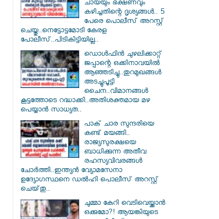
ചായയും ഭക്ഷണവും
കഴിച്ചതിന്റെ ദൃശ്യങ്ങൾ.. 5
പേരെ പൊലീസ് അറസ്റ്റ്
ചെയ്തു..നെട്ടോട്ടമോടി കേരള
പോലീസ്..പിടികിട്ടിയില്ല..
ഡൊൾഫിൻ ചുഴലിക്കാറ്റ്
ജപ്പാന്റെ ഒക്കിനാവയിൽ
ആഞ്ഞടിച്ചു..തുറമുഖങ്ങൾ
അടച്ചുപൂട്ടി
ചൈന..വിമാനങ്ങൾ
കൂട്ടത്തോടെ റദ്ധാക്കി..അതിശക്തമായ മഴ
പെയ്യാൻ സാധ്യത..
പാക് ചാര സുന്ദരിയെ
കണ്ട് മയങ്ങി..
രാജ്യസുരക്ഷയെ
ബാധിക്കുന്ന അതീവ
രഹസ്യവിവരങ്ങൾ
ചോർത്തി..ഇന്ത്യൻ വ്യോമസേനാ
ഉദ്യോഗസ്ഥനെ ഡൽഹി പൊലീസ് അറസ്റ്റ്
ചെയ്‌തു..
ചുമ്മാ കേറി വെടിവെയ്ക്കാൻ
ഒക്കുമോ?! ആയങ്കിയുടെ