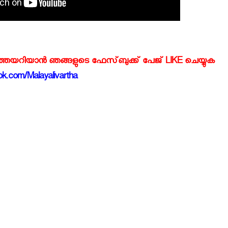
്‍ത്തയറിയാന്‍ ഞങ്ങളുടെ ഫേസ്‌ബുക്ക്‌ പേജ് LIKE ചെയ്യുക
k.com/Malayalivartha