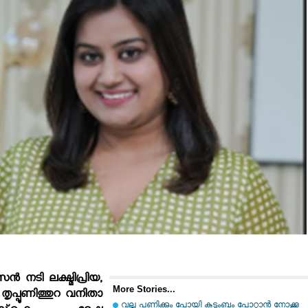
 നടി ലക്ഷ്മിപ്രിയ,
More Stories...
തൃപ്പൂണിത്തുറ വനിതാ
വല്ല പണിക്കും പോയി കുടുംബം പോറ്റാന്‍ നോക്കൂ