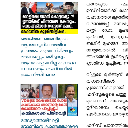
കാന്തപുരം 
മുസ്‌ലിയാർക്ക് ക്വാ
വിമാനത്താവള
വരവേൽപ്പ്. മലേഷ്
മന്ത്രി ഡോ. മ
മുഖ്താർ, പ്രോഗ
മൊജ്തബ ഖമേനിയുടെ
ബശീർ മുഹമ്മദ് അ
ആരോഗ്യനില അതീവ
നേതൃത്വത്തിൽ വി
ഗുരുതരം..ഏതാ നിമിഷവും
അംഗങ്ങൾ ഉൾപ്പെട
മരണപ്പെടും..മരിച്ചാലും
അത്ഭുതപ്പെടാനില്ല എന്നുള്ള
ഗ്രാൻഡ് മുഫ്തിയെ സ്വ
സാഹചര്യം..ടെഹ്റാനിൽ
വിശുദ്ധ ഖുർആന്
ഭയം നിഴലിക്കുന്നു..
വിശ്വാസികൾ
പ്രാമാണികവുമായ
ഹദീസുകളുടെ പത്തു
മുതലാണ് മലേഷ്യയ
ഉദ്ഘാടനം ചെയ്
പ്രാർഥനക്കും ഇന്ത്യ
മത്സ്യത്തൊഴിലാളി
ഹദീസ് പഠനത്തിനു
ജോണിനെ കണ്ടെത്താനുള്ള