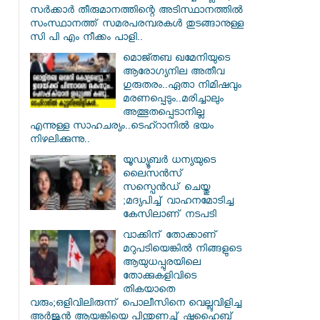
സർക്കാർ തീരുമാനത്തിന്റെ അടിസ്ഥാനത്തിൽ
സംസ്ഥാനത്ത് സമരപരമ്പരകൾ തുടങ്ങാനുള്ള
സി പി എം നീക്കം പാളി..
മൊജ്തബ ഖമേനിയുടെ
ആരോഗ്യനില അതീവ
ഗുരുതരം..ഏതാ നിമിഷവും
മരണപ്പെടും..മരിച്ചാലും
അത്ഭുതപ്പെടാനില്ല
എന്നുള്ള സാഹചര്യം..ടെഹ്റാനിൽ ഭയം
നിഴലിക്കുന്നു..
യൂഡ്യൂബർ ധന്യയുടെ
ലൈസൻസ്
സസ്പെൻഡ് ചെയ്തു
;മദ്യപിച്ച് വാഹനമോടിച്ച
കേസിലാണ് നടപടി
വാക്കിന് തോക്കാണ്
മറുപടിയെങ്കിൽ നിങ്ങളുടെ
ആയുധപ്പുരയിലെ
തോക്കുകളിവിടെ
തികയാതെ
വരും;ഒളിവിലിരുന്ന് പൊലീസിനെ വെല്ലുവിളിച്ച
അർജുൻ ആയങ്കിയെ പിന്തുണച്ച് ഷുഹൈബ്