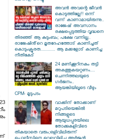
അവൻ അവന്റെ ജീവൻ
കൊടുത്തില്ലേ!! ഒന്ന്
വന്ന് കാണാമായിരുന്നു..
രാജേഷ് അവസാനം
രക്ഷപ്പെടുത്തിയ വൃദ്ധനെ
തിരഞ്ഞ് ആ കുടുംബം; പക്ഷേ വന്നില്ല..
രാജേഷിൻ്റെ മൃതദേഹത്തോട് കാണിച്ചത്
കൊടുംക്രൂരത............ ആ മക്കളോട് കാണിച്ച
നീതികേട്
24 മണിക്കൂറിനകം തട്ടി
അകത്തുകയറ്റണം....
ചെന്നിത്തലയുടെ
ഗർജനം..
ആയങ്കിയിലൂടെ വീഴും
CPM- മൂടുപടം
23
വാക്കിന് തോക്കാണ്
മറുപടിയെങ്കിൽ
ീം
നിങ്ങളുടെ
ും
ആയുധപ്പുരയിലെ
തോക്കുകളിവിടെ
തികയാതെ വരും;ഒളിവിലിരുന്ന്
ണ്
പൊലീസിനെ വെല്ലുവിളിച്ച അർജുൻ