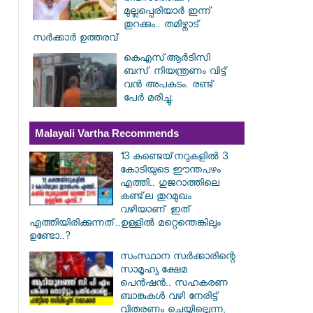
മുല്ലപ്പെരിയാർ ഇന്ന്
തുറക്കും.. തമിഴ്നാട്
സർക്കാർ ഉത്തരവ്
കെഎസ്ആര്‍ടിസി
ബസ് നിയന്ത്രണം വിട്ട്
വൻ അപകടം. രണ്ട്
പേർ മരിച്ചു.
Malayali Vartha Recommends
13 കണ്ടെയ്‌നറുകളിൽ 3
കോടിയുടെ ഈന്തപഴം
എത്തി.. ഗുജറാത്തിലെ
കണ്ട്‌ല തുറമുഖം
വഴിയാണ് ഇത്
എത്തിയിരിക്കുന്നത്..ഉള്ളിൽ മറ്റെന്തെങ്കിലും
ഉണ്ടോ..?
സംസ്ഥാന സർ‌ക്കാരിന്റെ
സാമൂഹ്യ ക്ഷേമ
പെൻഷൻ.. സഹകരണ
ബാങ്കുകൾ വഴി നേരിട്ട്
വിതരണം ചെയ്യില്ലെന്ന,