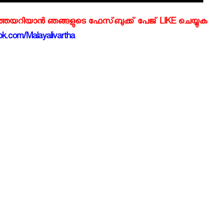
്‍ത്തയറിയാന്‍ ഞങ്ങളുടെ ഫേസ്‌ബുക്ക്‌ പേജ് LIKE ചെയ്യുക
k.com/Malayalivartha