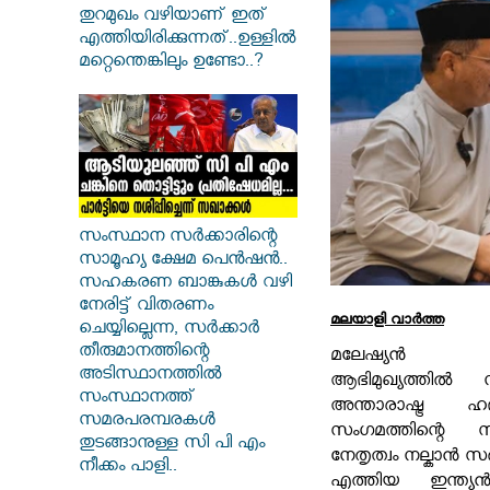
തുറമുഖം വഴിയാണ് ഇത്
എത്തിയിരിക്കുന്നത്..ഉള്ളിൽ
മറ്റെന്തെങ്കിലും ഉണ്ടോ..?
സംസ്ഥാന സർ‌ക്കാരിന്റെ
സാമൂഹ്യ ക്ഷേമ പെൻഷൻ..
സഹകരണ ബാങ്കുകൾ വഴി
നേരിട്ട് വിതരണം
മലയാളി വാര്‍ത്ത
ചെയ്യില്ലെന്ന, സർക്കാർ
തീരുമാനത്തിന്റെ
മലേഷ്യൻ ഭര
അടിസ്ഥാനത്തിൽ
ആഭിമുഖ്യത്തിൽ നടന
സംസ്ഥാനത്ത്
അന്താരാഷ്ട്ര
സമരപരമ്പരകൾ
സംഗമത്തിന്റെ 
തുടങ്ങാനുള്ള സി പി എം
നേതൃത്വം നല്കാൻ 
നീക്കം പാളി..
എത്തിയ ഇന്ത്യൻ