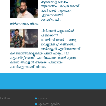
സു​ഗതന്റെ അവധി
റദ്ദാക്കണം...കാപ്പാ കേസ്
പ്രതി ആർ സു​ഗതനെ
പൂട്ടാനൊരുങ്ങി
ശബരീനാഥ്..
നിർണായക നീക്കം
പിടിക്കാൻ പറ്റുമെങ്കിൽ
പിടിക്കെന്ന്!!
പോലീസിനോട് പരസ്യ
വെല്ലുവിളിച്ച് ഒളിവിൽ..
അർജ്ജുൻ എവിടെയെന്ന്
കണ്ടെത്തിയില്ലെങ്കിൽ പണി പാളും.. RC
കട്ടകലിപ്പിലാണ്. പാലിയേക്കര ടോൾ പ്ലാസ
കടന്ന അർജുൻ ആയങ്കി പിന്നാരും
കണ്ടില്ലെന്നാണ് വിവരം
 & വിസ
യുവത
എക്‌സ്‌ക്ലൂസീവ്