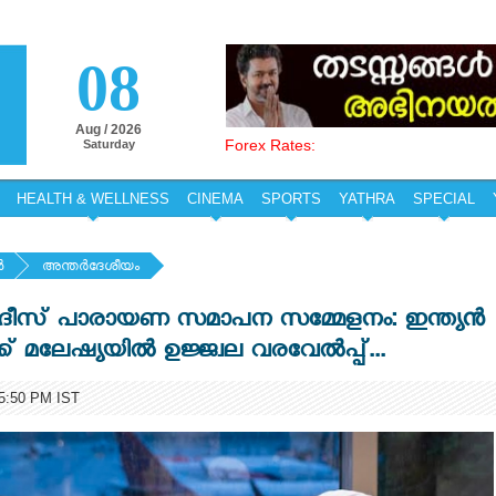
08
Aug / 2026
Forex Rates:
Saturday
HEALTH & WELLNESS
CINEMA
SPORTS
YATHRA
SPECIAL
‍
അന്തര്‍ദേശീയം
 ഹദീസ് പാരായണ സമാപന സമ്മേളനം: ഇന്ത്യൻ
ക്ക് മലേഷ്യയിൽ ഉജ്ജ്വല വരവേൽപ്പ്...
:50 PM IST