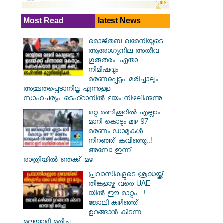
Most Read
latest News
മൊജ്തബ ഖമേനിയുടെ
ആരോഗ്യനില അതീവ
ഗുരുതരം..ഏതാ
നിമിഷവും
മരണപ്പെടും..മരിച്ചാലും
അത്ഭുതപ്പെടാനില്ല എന്നുള്ള
സാഹചര്യം..ടെഹ്റാനിൽ ഭയം നിഴലിക്കുന്നു..
ഒറ്റ മണിക്കൂറിൽ എല്ലാം
മാറി കൊടും മഴ 97
മരണം ഡാമുകൾ
നിറഞ്ഞ് കവിഞ്ഞു..!
അമ്പോ ഇന്ന്
രാത്രിയിൽ തെക്ക് മഴ
പ്രവാസികളുടെ ശ്രദ്ധയ്ക്ക്:
തിങ്കളാഴ്ച വരെ UAE-
യിൽ ഈ മാറ്റം...!
ജോലി കഴിഞ്ഞ്
ഉറങ്ങാൻ കിടന്ന
മലയാളി മരിച്ചു