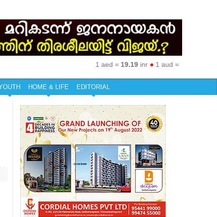
1 aed =
19.19
inr
●
1 aud =
50.27
inr
●
1 eu
YOUTH
HOME & LIFE
EDITORIAL