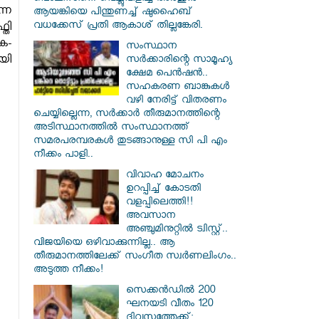
്ന
ആയങ്കിയെ പിന്തുണച്ച് ഷുഹൈബ്
വധക്കേസ് പ്രതി ആകാശ് തില്ലങ്കേരി.
തി
ക-
സംസ്ഥാന
ായി
സർ‌ക്കാരിന്റെ സാമൂഹ്യ
ക്ഷേമ പെൻഷൻ..
സഹകരണ ബാങ്കുകൾ
വഴി നേരിട്ട് വിതരണം
ചെയ്യില്ലെന്ന, സർക്കാർ തീരുമാനത്തിന്റെ
അടിസ്ഥാനത്തിൽ സംസ്ഥാനത്ത്
സമരപരമ്പരകൾ തുടങ്ങാനുള്ള സി പി എം
നീക്കം പാളി..
വിവാഹ മോചനം
ഉറപ്പിച്ച് കോടതി
വളപ്പിലെത്തി!!
അവസാന
അഞ്ചുമിനുറ്റിൽ ട്വിസ്റ്റ്..
വിജയിയെ ഒഴിവാക്കുന്നില്ല.. ആ
തീരുമാനത്തിലേക്ക് സംഗീത സ്വർണലിംഗം..
അടുത്ത നീക്കം!
സെക്കൻഡിൽ 200
ഘനയടി വീതം 120
ദിവസത്തേക്ക്;