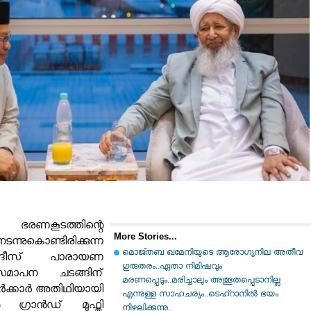
ണകൂടത്തിന്റെ
More Stories...
്നുകൊണ്ടിരിക്കുന്ന
മൊജ്തബ ഖമേനിയുടെ ആരോഗ്യനില അതീവ
 ഹദീസ് പാരായണ
ഗുരുതരം..ഏതാ നിമിഷവും
സമാപന ചടങ്ങിന്
മരണപ്പെടും..മരിച്ചാലും അത്ഭുതപ്പെടാനില്ല
സർക്കാർ അതിഥിയായി
എന്നുള്ള സാഹചര്യം..ടെഹ്റാനിൽ ഭയം
 ഗ്രാൻഡ് മുഫ്തി
നിഴലിക്കുന്നു..