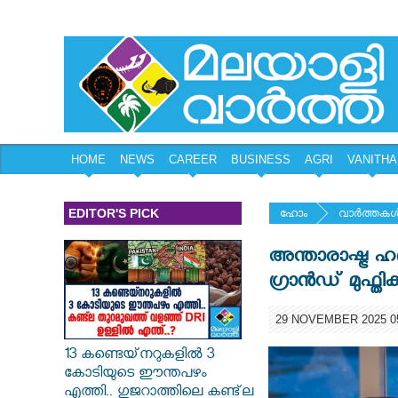
HOME
NEWS
CAREER
BUSINESS
AGRI
VANITHA
EDITOR'S PICK
ഹോം
വാര്‍ത്തകള്
അന്താരാഷ്ട്ര
ഗ്രാൻഡ് മുഫ്തി
29 NOVEMBER 2025 05
13 കണ്ടെയ്‌നറുകളിൽ 3
കോടിയുടെ ഈന്തപഴം
എത്തി.. ഗുജറാത്തിലെ കണ്ട്‌ല