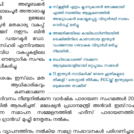
എപി അബൂബക്കർ
സ്‌കൂളില്‍ എട്ടാം ക്ലാസുകാരന്‍ തോക്കുമായി
ലാലംപൂർ അന്താരാഷ്ട്ര
എത്തി നടത്തിയ ആക്രമണത്തില്‍
ത്തിൽ ഉജ്ജ്വല
അദ്ധ്യാപകന്‍ കൊല്ലപ്പെട്ടു; വിദ്യാര്‍ത്ഥി സ്വയം
യൻ മതകാര്യ വകുപ്പ്
വെടിവച്ച് മരിച്ചു
ുഹമ്മദ് നഈം ബിൻ
അമേരിക്കയിലെ കാലിഫോർണിയയിൽ
്രാം ഡയറക്ടർ ഡോ.
ട്രെക്കിങ്ങിനിടെ കാണാതായ ഇന്ത്യൻ
സ്ഹരി എന്നിവരുടെ
വംശജനായ ഗവേഷക വിദ്യാർഥി മരിച്ച
നിലയിൽ...
വിധ വകുപ്പുകളിലെ
്ട ഔദ്യോഗിക സംഘം
ബഹിരാകാശത്ത് നടക്കുന്ന
ആദ്യമലയാളിയായി ഒറ്റപ്പാലം സ്വദേശി
ീകരിച്ചു.
13 ഇന്ത്യന്‍ നാവികര്‍ക്ക് നേരെ ഹൂതികളുടെ
 ശേഷം ഇസ്‌ലാം മത
തീക്കളി ! തൊട്ടാല്‍ തീര്‍ക്കും; IRGCയ്ക്ക് ഇന്ത്യയുടെ
 ആധികാരികവും
ഒടുക്കത്തെ താക്കീത്
ി കണക്കാക്കുന്ന
 ദിവസം നീണ്ടുനിൽക്കുന്ന വാർഷിക പാരായണ സംഗമങ്ങൾ 20
ിൽ ആരംഭിച്ചത്. മലേഷ്യൻ പ്രധാനമന്ത്രി അൻവർ ഇബ്‌റാഹ
യുന്ന സമാപന സമ്മേളനത്തിൽ ഹദീസ് പാരായണത്തിന
ൻ ഗ്രാൻഡ് മുഫ്തി നേതൃത്വം നൽകും.
ം വ്യാപനത്തിനും നൽകിയ സമഗ്ര സംഭാവനകൾ പരിഗണിച്ചാ