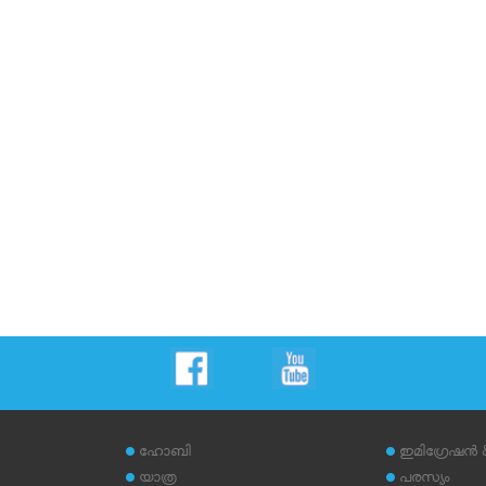
ഹോബി
ഇമിഗ്രേഷന്‍
യാത്ര
പരസ്യം