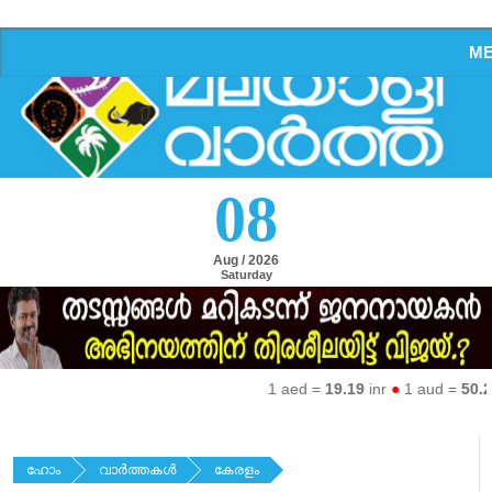
M
08
Aug / 2026
Saturday
1 aed =
19.19
inr
●
1 aud =
50.27
i
ഹോം
വാര്‍ത്തകള്‍
കേരളം