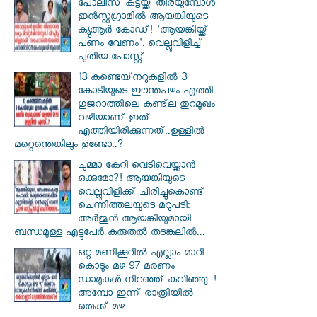
പോലീസ് കട്ടയ്ക്ക് തിരയുമ്പോൾ
ഇൻസ്റ്റഗ്രാമിൽ ആയങ്കിയുടെ
ക്യുആർ കോഡ്! 'ആയങ്കിയ്ക്ക്
പണം വേണം', വെല്ലുവിളിച്ച്
പുതിയ പോസ്റ്റ്...
13 കണ്ടെയ്‌നറുകളിൽ 3
കോടിയുടെ ഈന്തപഴം എത്തി..
ഗുജറാത്തിലെ കണ്ട്‌ല തുറമുഖം
വഴിയാണ് ഇത്
എത്തിയിരിക്കുന്നത്..ഉള്ളിൽ
മറ്റെന്തെങ്കിലും ഉണ്ടോ..?
ചുമ്മാ കേറി വെടിവെയ്ക്കാൻ
ഒക്കുമോ?! ആയങ്കിയുടെ
വെല്ലുവിളിക്ക് ചിരിച്ചുകൊണ്ട്
ചെന്നിത്തലയുടെ മറുപടി:
അർജുൻ ആയങ്കിയുമായി
ബന്ധമുള്ള എട്ടുപേർ കരുതൽ തടങ്കലിൽ...
ഒറ്റ മണിക്കൂറിൽ എല്ലാം മാറി
കൊടും മഴ 97 മരണം
ഡാമുകൾ നിറഞ്ഞ് കവിഞ്ഞു..!
അമ്പോ ഇന്ന് രാത്രിയിൽ
തെക്ക് മഴ