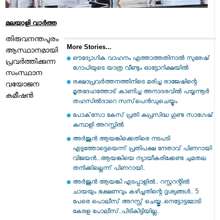
മലയാളി വാര്‍ത്ത
തിരുവനന്തപുരം
More Stories...
ആസ്ഥാനമായി
ഔദ്യോഗിക വാഹനം എത്താത്തതിനാല്‍ സുരേഷ്
പ്രവര്‍ത്തിക്കുന്ന
ഗോപിയുടെ യാത്ര വീണ്ടും ഓട്ടോറിക്ഷയില്‍
സംസ്ഥാന
രക്ഷാപ്രവര്‍ത്തനത്തിനിടെ മരിച്ച രാജേഷിന്റെ
വയോജന
മൃതദേഹത്തോട് കാണിച്ച അനാദരവില്‍ പയ്യന്നൂര്‍
കമീഷന്‍
തഹസില്‍ദാറെ സസ്‌പെന്‍ഡുചെയ്യും
പോക്‌സോ കേസ് പ്രതി കുപ്രസിദ്ധ ഗുണ്ട സാഗേഷ്
കുമ്പാളി അറസ്റ്റില്‍
അർജുൻ ആയങ്കിക്കെതിരെ നടപടി
എടുത്തോട്ടെയെന്ന് പ്രതിപക്ഷ നേതാവ് പിണറായി
വിജയൻ...ആയങ്കിയെ ന്യായീകരിക്കേണ്ട ചുമതല
തനിക്കില്ലെന്ന് പിണറായി..
അർജുൻ ആയങ്കി എടപ്പാളിൽ.. റസ്റ്ററന്റിൽ
ചായയും ഭക്ഷണവും കഴിച്ചതിന്റെ ദൃശ്യങ്ങൾ.. 5
പേരെ പൊലീസ് അറസ്റ്റ് ചെയ്തു..നെട്ടോട്ടമോടി
കേരള പോലീസ്..പിടികിട്ടിയില്ല..