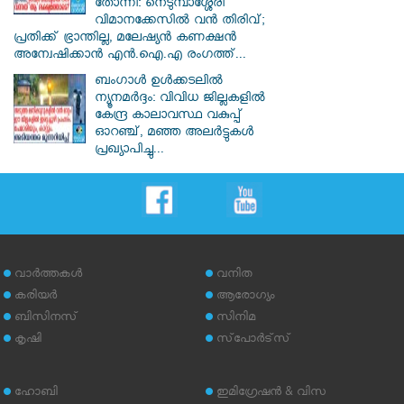
തോന്നി: നെടുമ്പാശ്ശേരി
വിമാനക്കേസിൽ വൻ തിരിവ്;
പ്രതിക്ക് ഭ്രാന്തില്ല, മലേഷ്യൻ കണക്ഷൻ
അന്വേഷിക്കാൻ എൻ.ഐ.എ രംഗത്ത്...
ബംഗാൾ ഉൾക്കടലിൽ
ന്യൂനമർദ്ദം: വിവിധ ജില്ലകളിൽ
കേന്ദ്ര കാലാവസ്ഥ വകുപ്പ്
ഓറഞ്ച്, മഞ്ഞ അലർട്ടുകൾ
പ്രഖ്യാപിച്ചു...
വാര്‍ത്തകള്‍
വനിത
കരിയര്‍
ആരോഗ്യം
ബിസിനസ്
സിനിമ
കൃഷി
സ്‌പോര്‍ട്‌സ്
ഹോബി
ഇമിഗ്രേഷന്‍ & വിസ