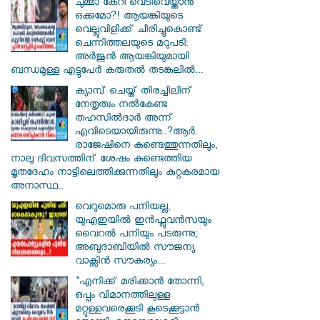
ചുമ്മാ കേറി വെടിവെയ്ക്കാൻ
ഒക്കുമോ?! ആയങ്കിയുടെ
വെല്ലുവിളിക്ക് ചിരിച്ചുകൊണ്ട്
ചെന്നിത്തലയുടെ മറുപടി:
അർജുൻ ആയങ്കിയുമായി
ബന്ധമുള്ള എട്ടുപേർ കരുതൽ തടങ്കലിൽ...
ക്യാമ്പ് ചെയ്ത് തിരച്ചിലിന്
നേതൃത്വം നല്‍കേണ്ട
തഹസില്‍ദാര്‍ അന്ന്
എവിടെയായിരുന്നു..?ആര്‍.
രാജേഷിനെ കണ്ടെത്തുന്നതിലും,
നാലു ദിവസത്തിന് ശേഷം കണ്ടെത്തിയ
മൃതദേഹം നാട്ടിലെത്തിക്കുന്നതിലും കുറ്റകരമായ
അനാസ്ഥ..
വെറുമൊരു പനിയല്ല,
യുഎഇയിൽ ഇൻഫ്ലുവൻസയും
വൈറൽ പനിയും പടരുന്നു;
അബുദാബിയിൽ സൗജന്യ
വാക്സിൻ സൗകര്യം...
"എനിക്ക് മരിക്കാൻ തോന്നി,
ഒപ്പം വിമാനത്തിലുള്ള
മറ്റുള്ളവരെക്കൂടി കൂടെക്കൂട്ടാൻ