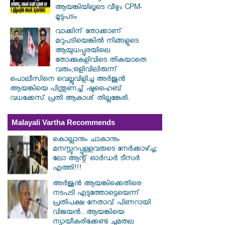
ആയങ്കിയിലൂടെ വീഴും CPM-
മൂടുപടം
വാക്കിന് തോക്കാണ്
മറുപടിയെങ്കിൽ നിങ്ങളുടെ
ആയുധപ്പുരയിലെ
തോക്കുകളിവിടെ തികയാതെ
വരും;ഒളിവിലിരുന്ന്
പൊലീസിനെ വെല്ലുവിളിച്ച അർജുൻ
ആയങ്കിയെ പിന്തുണച്ച് ഷുഹൈബ്
വധക്കേസ് പ്രതി ആകാശ് തില്ലങ്കേരി.
Malayali Vartha Recommends
കൊല്ലാനും ചാകാനും
മനസ്സുറപ്പുള്ളവരുടെ നേർക്കാഴ്ച്ച;
ലോ ആന്റ് ഓർഡർ ടീസർ
എത്തി!!!
അർജുൻ ആയങ്കിക്കെതിരെ
നടപടി എടുത്തോട്ടെയെന്ന്
പ്രതിപക്ഷ നേതാവ് പിണറായി
വിജയൻ...ആയങ്കിയെ
ന്യായീകരിക്കേണ്ട ചുമതല