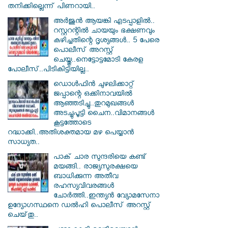
തനിക്കില്ലെന്ന് പിണറായി..
അർജുൻ ആയങ്കി എടപ്പാളിൽ..
റസ്റ്ററന്റിൽ ചായയും ഭക്ഷണവും
കഴിച്ചതിന്റെ ദൃശ്യങ്ങൾ.. 5 പേരെ
പൊലീസ് അറസ്റ്റ്
ചെയ്തു..നെട്ടോട്ടമോടി കേരള
പോലീസ്..പിടികിട്ടിയില്ല..
ഡൊൾഫിൻ ചുഴലിക്കാറ്റ്
ജപ്പാന്റെ ഒക്കിനാവയിൽ
ആഞ്ഞടിച്ചു..തുറമുഖങ്ങൾ
അടച്ചുപൂട്ടി ചൈന..വിമാനങ്ങൾ
കൂട്ടത്തോടെ
റദ്ധാക്കി..അതിശക്തമായ മഴ പെയ്യാൻ
സാധ്യത..
പാക് ചാര സുന്ദരിയെ കണ്ട്
മയങ്ങി.. രാജ്യസുരക്ഷയെ
ബാധിക്കുന്ന അതീവ
രഹസ്യവിവരങ്ങൾ
ചോർത്തി..ഇന്ത്യൻ വ്യോമസേനാ
ഉദ്യോഗസ്ഥനെ ഡൽഹി പൊലീസ് അറസ്റ്റ്
ചെയ്‌തു..