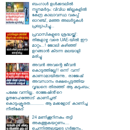
ബംഗാൾ ഉൾക്കടലിൽ
ന്യൂനമർദ്ദം: വിവിധ ജില്ലകളിൽ
കേന്ദ്ര കാലാവസ്ഥ വകുപ്പ്
ഓറഞ്ച്, മഞ്ഞ അലർട്ടുകൾ
പ്രഖ്യാപിച്ചു...
പ്രവാസികളുടെ ശ്രദ്ധയ്ക്ക്:
തിങ്കളാഴ്ച വരെ UAE-യിൽ ഈ
മാറ്റം...! ജോലി കഴിഞ്ഞ്
ഉറങ്ങാൻ കിടന്ന മലയാളി
മരിച്ചു
അവൻ അവന്റെ ജീവൻ
കൊടുത്തില്ലേ!! ഒന്ന് വന്ന്
കാണാമായിരുന്നു.. രാജേഷ്
അവസാനം രക്ഷപ്പെടുത്തിയ
വൃദ്ധനെ തിരഞ്ഞ് ആ കുടുംബം;
പക്ഷേ വന്നില്ല.. രാജേഷിൻ്റെ
മൃതദേഹത്തോട് കാണിച്ചത്
കൊടുംക്രൂരത............ ആ മക്കളോട് കാണിച്ച
നീതികേട്
24 മണിക്കൂറിനകം തട്ടി
അകത്തുകയറ്റണം....
ചെന്നിത്തലയുടെ ഗർജനം..