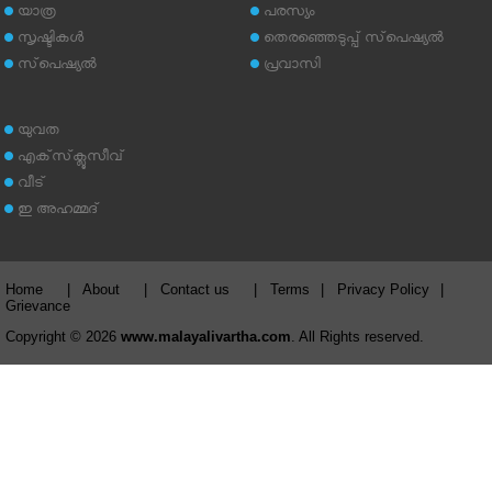
യാത്ര
പരസ്യം
സൃഷ്ടികള്‍
തെരഞ്ഞെടുപ്പ് സ്‌പെഷ്യല്‍
സ്‌പെഷ്യല്‍
പ്രവാസി
യുവത
എക്‌സ്‌ക്ലൂസീവ്
വീട്
ഇ അഹമ്മദ്‌
Home
|
About
|
Contact us
|
Terms
|
Privacy Policy
|
Grievance
Copyright © 2026
www.malayalivartha.com
. All Rights reserved.