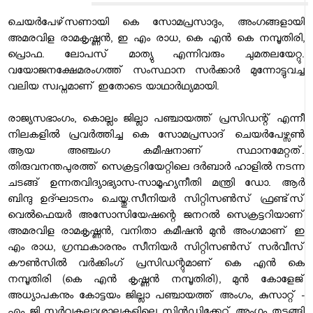
ചെയര്‍പേഴ്‌സണായി കെ സോമപ്രസാദും, അംഗങ്ങളായി
അമരവിള രാമകൃഷ്ണന്‍, ഇ എം രാധ, കെ എന്‍ കെ നമ്പൂതിരി,
പ്രൊഫ. ലോപസ് മാത്യു എന്നിവരും ചുമതലയേറ്റു.
വയോജനക്ഷേമരംഗത്ത് സംസ്ഥാന സര്‍ക്കാര്‍ മുന്നോട്ടുവച്ച
വലിയ സ്വപ്നമാണ് ഇതോടെ യാഥാര്‍ഥ്യമായി.
രാജ്യസഭാംഗം, കൊല്ലം ജില്ലാ പഞ്ചായത്ത് പ്രസിഡന്റ് എന്നീ
നിലകളില്‍ പ്രവര്‍ത്തിച്ച കെ സോമപ്രസാദ് ചെയര്‍പേഴ്സണ്‍
ആയ അഞ്ചംഗ കമീഷനാണ് സ്ഥാനമേറ്റത്.
തിരുവനന്തപുരത്ത് സെക്രട്ടറിയേറ്റിലെ ദര്‍ബാര്‍ ഹാളില്‍ നടന്ന
ചടങ്ങ് ഉന്നതവിദ്യാഭ്യാസ-സാമൂഹ്യനീതി മന്ത്രി ഡോ. ആര്‍
ബിന്ദു ഉദ്ഘാടനം ചെയ്തു.സീനിയര്‍ സിറ്റിസണ്‍സ് ഫ്രണ്ട്‌സ്
വെല്‍ഫെയര്‍ അസോസിയേഷന്റെ ജനറല്‍ സെക്രട്ടറിയാണ്
അമരവിള രാമകൃഷ്ണന്‍, വനിതാ കമീഷന്‍ മുന്‍ അംഗമാണ് ഇ
എം രാധ, ഗ്രന്ഥകാരനും സീനിയര്‍ സിറ്റിസണ്‍സ് സര്‍വീസ്
കൗണ്‍സില്‍ വര്‍ക്കിംഗ് പ്രസിഡന്റുമാണ് കെ എന്‍ കെ
നമ്പൂതിരി (കെ എന്‍ കൃഷ്ണന്‍ നമ്പൂതിരി), മുന്‍ കോളേജ്
അധ്യാപകനും കോട്ടയം ജില്ലാ പഞ്ചായത്ത് അംഗം, കുസാറ്റ് -