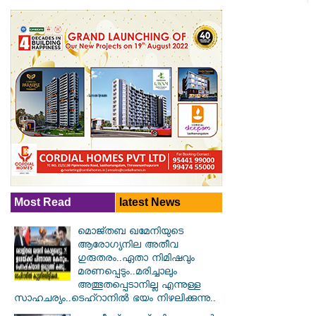
Most Read
latest News
മൊജ്തബ ഖമേനിയുടെ
ആരോഗ്യനില അതീവ
ഗുരുതരം..ഏതാ നിമിഷവും
മരണപ്പെടും..മരിച്ചാലും
അത്ഭുതപ്പെടാനില്ല എന്നുള്ള
സാഹചര്യം..ടെഹ്റാനിൽ ഭയം നിഴലിക്കുന്നു..