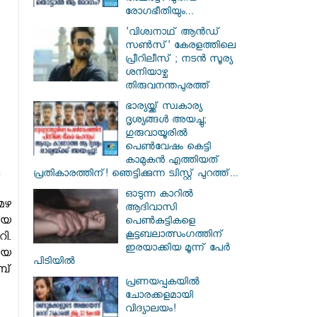
രോഗഭീതിയും...
'വിശ്വനാഥ് ആന്‍ഡ്
സണ്‍സ്' കേരളത്തിലെ
പ്രീറിലീസ് ; നടന്‍ സൂര്യ
ശനിയാഴ്ച
തിരുവനന്തപുരത്ത്
ഭാര്യയ്ക്ക് സ്വകാര്യ
ദൃശ്യങ്ങൾ അയച്ചു;
ഗുരുവായൂരിൽ
പെൺവേഷം കെട്ടി
കാമുകൻ എത്തിയത്
പ്രതികാരത്തിന്! ഞെട്ടിക്കുന്ന ട്വിസ്റ്റ് പുറത്ത്...
ഓടുന്ന കാറില്‍
മഴ
ആദിവാസി
ായ
പെണ്‍കുട്ടികളെ
കൂട്ടബലാത്സംഗത്തിന്
ി.
ഇരയാക്കിയ മൂന്ന് പേര്‍
ായ
പിടിയില്‍
പ്
പ്രണയപ്പകയിൽ
ചോരക്കളമായി
വിദ്യാലയം!