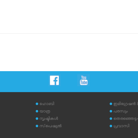
ഹോബി
ഇമിഗ്രേഷന്‍
യാത്ര
പരസ്യം
സൃഷ്ടികള്‍
തെരഞ്ഞെടുപ്പ
സ്‌പെഷ്യല്‍
പ്രവാസി