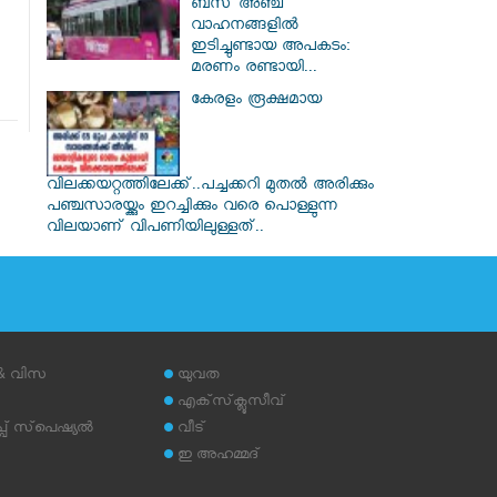
ബസ് അഞ്ച്
വാഹനങ്ങളിൽ
ഇടിച്ചുണ്ടായ അപകടം:
മരണം രണ്ടായി...
കേരളം രൂക്ഷമായ
വിലക്കയറ്റത്തിലേക്ക്..പച്ചക്കറി മുതൽ അരിക്കും
പഞ്ചസാരയ്ക്കും ഇറച്ചിക്കും വരെ പൊള്ളുന്ന
വിലയാണ് വിപണിയിലുള്ളത്..
 & വിസ
യുവത
എക്‌സ്‌ക്ലൂസീവ്
് സ്‌പെഷ്യല്‍
വീട്
ഇ അഹമ്മദ്‌