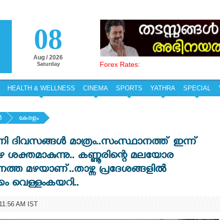
08
Aug / 2026
Forex Rates:
Saturday
HEALTH & WELLNESS
CINEMA
SPORTS
YATHRA
SPECIAL
‍
കേരളം
 ദിവസങ്ങൾ മാത്രം..സംസ്ഥാനത്ത് ഇന്ന്
ഴ ശക്തമാകുന്നു.. കണ്ണൂരിന്റെ മലയോര
്ത മഴയാണ്..താഴ്ന്ന പ്രദേശങ്ങളിൽ
ം വെള്ളംകയറി..
1:56 AM IST