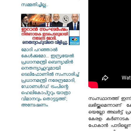
സമ്മതിച്ചില്ല..
മോദി പറഞ്ഞാൽ
കേൾക്കുമോ... ഇസ്രയേൽ
പ്രധാനമന്ത്രി ബെന്യാമിൻ
നെതന്യാഹുവുമായി
ടെലിഫോണിൽ സംസാരിച്ച്
പ്രധാനമന്ത്രി നരേന്ദ്രമോദി,
ഡോണൾഡ് ട്രംപിന്റെ
ഹെലികോപ്റ്ററും യാത്രാ
സംസ്ഥാനത്ത് ഇന്ന്
വിമാനവും തൊട്ടടുത്ത്;
അന്വേഷണം
ലഭിയ്ക്കുമെന്നാണ് 
യെല്ലോ അലർട്ട് പ്രഖ
കേരള- കർണാടക - ല
പോകാൻ പാടില്ലെന്ന