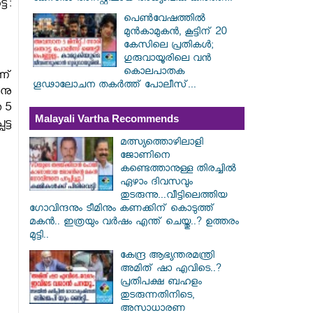
്:
പെൺവേഷത്തിൽ
മുൻകാമുകൻ, കൂട്ടിന് 20
കേസിലെ പ്രതികൾ;
ഗുരുവായൂരിലെ വൻ
കൊലപാതക
ന്
ഗൂഢാലോചന തകർത്ത് പോലീസ്...
നു
 5
Malayali Vartha Recommends
്ട
മത്സ്യത്തൊഴിലാളി
ജോണിനെ
കണ്ടെത്താനുള്ള തിരച്ചിൽ
ഏഴാം ദിവസവും
തുടരുന്നു...വീട്ടിലെത്തിയ
ഗോവിന്ദനും ടീമിനും കണക്കിന് കൊടുത്ത്
മകൻ.. ഇത്രയും വർഷം എന്ത് ചെയ്തു..? ഉത്തരം
മുട്ടി..
കേന്ദ്ര ആഭ്യന്തരമന്ത്രി
അമിത് ഷാ എവിടെ..?
പ്രതിപക്ഷ ബഹളം
തുടരുന്നതിനിടെ,
അസാധാരണ