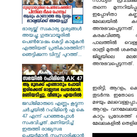
സാധ്യത പ്രവചിക്ക
തന്നെ മുന്നറിയിപ്പു
ഇപ്പോഴിതാ കണ്
മേഖലയിൽ ക
അനുഭവപ്പെടുന്
ഭാര്യയ്ക്ക് സ്വകാര്യ ദൃശ്യങ്ങൾ
അയച്ചു; ഗുരുവായൂരിൽ
കരകവിഞ്ഞു. 
പെൺവേഷം കെട്ടി കാമുകൻ
പാലത്തിൽ വെള്ള
എത്തിയത് പ്രതികാരത്തിന്!
രാത്രി മുതൽ ശക്ത
ഞെട്ടിക്കുന്ന ട്വിസ്റ്റ് പുറത്ത്...
ജില്ലയിലെ മ
അനുഭവപ്പെടുന്നത്.
ഇരിട്ടി, ആറളം, ക
തുടർന്നു. ഇതോടെ 
മഴയും മലവെള്ളപ്പ
ജഡ്ജിമാരുടെ എണ്ണം കൂട്ടുന്ന
ആറളം വനമേഖലയിൽ ഉ
ചർച്ചയിൽ റഹിമിന്റെ എ കെ
കാറ്റും പ്രദേശത്ത്
47 എന്ന് പറഞ്ഞപ്പോൾ
സംഭവിച്ചത്..മണിയടിച്ച്
മേഖലകളിൽ തെളി
ഇരുത്തി രാജ്യസഭ
ചെയർമാൻ..സംസാരിക്കാൻ