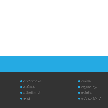
വാര്‍ത്തകള്‍
വനിത
കരിയര്‍
ആരോഗ്യം
ബിസിനസ്
സിനിമ
കൃഷി
സ്‌പോര്‍ട്‌സ്