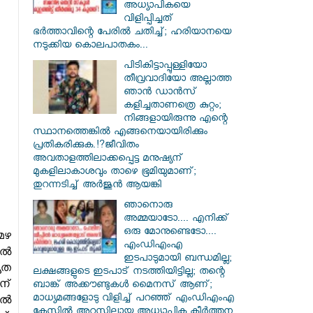
അധ്യാപികയെ
വിളിപ്പിച്ചത്
ഭർത്താവിന്റെ പേരിൽ ചതിച്ച്; ഹരിയാനയെ
നടുക്കിയ കൊലപാതകം...
പിടികിട്ടാപ്പുള്ളിയോ
തീവ്രവാദിയോ അല്ലാത്ത
ഞാൻ ഡാൻസ്
കളിച്ചതാണത്രെ കുറ്റം;
നിങ്ങളായിരുന്നു എന്റെ
സ്ഥാനത്തെങ്കിൽ എങ്ങനെയായിരിക്കും
പ്രതികരിക്കുക.!?ജീവിതം
അവതാളത്തിലാക്കപ്പെട്ട മനുഷ്യന്
മുകളിലാകാശവും താഴെ ഭൂമിയുമാണ്;
തുറന്നടിച്ച് അർജുൻ ആയങ്കി
ഞാനൊരു
അമ്മയാടോ.... എനിക്ക്
ഒരു മോനുണ്ടെടോ....
മഴ
എംഡിഎംഎ
ിൽ
ഇടപാടുമായി ബന്ധമില്ല;
്യത
ലക്ഷങ്ങളുടെ ഇടപാട് നടത്തിയിട്ടില്ല; തന്റെ
ന്
ബാങ്ക് അക്കൗണ്ടുകൾ മൈനസ് ആണ്;
മാധ്യമങ്ങളോടു വിളിച്ച് പറഞ്ഞ് എംഡിഎംഎ
ിൽ
കേസിൽ അറസ്റ്റിലായ അധ്യാപിക കീർത്തന