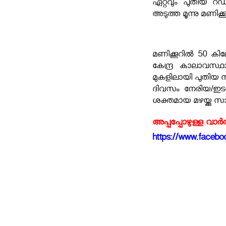
ഏറ്റവും പുതിയ റഡ
അടുത്ത മൂന്നു മണിക്
മണിക്കൂറിൽ 50 കി
കേന്ദ്ര കാലാവസ്ഥ
മുകളിലായി പുതിയ ന
ദിവസം നേരിയ/ഇടത്ത
ശക്തമായ മഴയ്ക്കു സാ
അപ്പപ്പോഴുള്ള വാര
https://www.faceboo