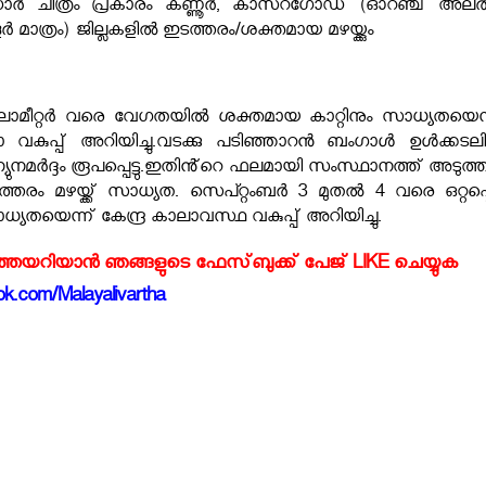
ാർ ചിത്രം പ്രകാരം കണ്ണൂർ, കാസറഗോഡ് (ഓറഞ്ച് അലർട്ട
കൂർ മാത്രം) ജില്ലകളിൽ ഇടത്തരം/ശക്തമായ മഴയ്ക്കും
ലോമീറ്റർ വരെ വേഗതയിൽ ശക്തമായ കാറ്റിനും സാധ്യതയെന്
ാ വകുപ്പ് അറിയിച്ചു.വടക്കു പടിഞ്ഞാറൻ ബംഗാൾ ഉൾക്കടലി
്യുനമർദ്ദം രൂപപ്പെട്ടു.ഇതിൻ്റെ ഫലമായി സംസ്ഥാനത്ത് അടുത്ത
രം മഴയ്ക്ക് സാധ്യത. സെപ്റ്റംബർ 3 മുതൽ 4 വരെ ഒറ്റപ്പെട
ധ്യതയെന്ന് കേന്ദ്ര കാലാവസ്ഥ വകുപ്പ് അറിയിച്ചു.
്‍ത്തയറിയാന്‍ ഞങ്ങളുടെ ഫേസ്‌ബുക്ക്‌ പേജ് LIKE ചെയ്യുക
k.com/Malayalivartha