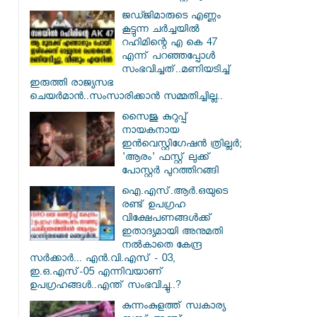
ജഡ്ജിമാരുടെ എണ്ണം
കൂട്ടുന്ന ചർച്ചയിൽ
റഹിമിന്റെ എ കെ 47
എന്ന് പറഞ്ഞപ്പോൾ
സംഭവിച്ചത്..മണിയടിച്ച്
ഇരുത്തി രാജ്യസഭ
ചെയർമാൻ..സംസാരിക്കാൻ സമ്മതിച്ചില്ല..
സൈജു കുറുപ്പ്
നായകനായ
ഇൻവെസ്റ്റിഗേഷൻ ത്രില്ലർ;
'ആരം' ഫസ്റ്റ് ലുക്ക്
പോസ്റ്റർ പുറത്തിറങ്ങി
ഐ.എസ്.ആർ.ഒയുടെ
രണ്ട് ഉപഗ്രഹ
വിക്ഷേപണങ്ങൾക്ക്
ഇതാദ്യമായി അനുമതി
നൽകാതെ കേന്ദ്ര
സർക്കാർ... എൻ.വി.എസ് - 03,
ഇ.ഒ.എസ്-05 എന്നിവയാണ്
ഉപഗ്രഹങ്ങൾ..എന്ത് സംഭവിച്ചു..?
കുന്നംകുളത്ത് സ്വകാര്യ