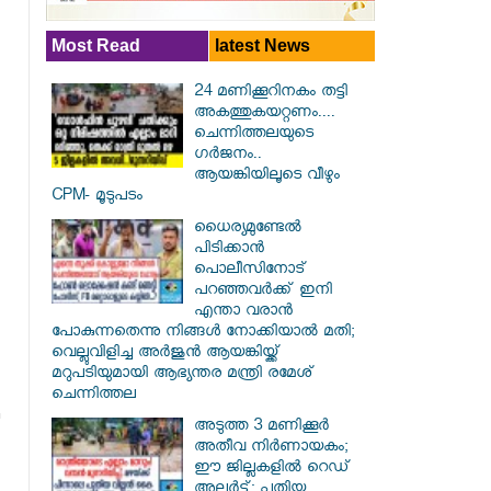
Most Read
latest News
24 മണിക്കൂറിനകം തട്ടി
അകത്തുകയറ്റണം....
ചെന്നിത്തലയുടെ
ഗർജനം..
ആയങ്കിയിലൂടെ വീഴും
CPM- മൂടുപടം
ധൈര്യമുണ്ടേൽ
പിടിക്കാൻ
പൊലീസിനോട്
പറഞ്ഞവർക്ക് ഇനി
എന്താ വരാൻ
പോകുന്നതെന്നു നിങ്ങൾ നോക്കിയാൽ മതി;
വെല്ലുവിളിച്ച അർജുൻ ആയങ്കിയ്ക്ക്
മറുപടിയുമായി ആഭ്യന്തര മന്ത്രി രമേശ്
ചെന്നിത്തല
അടുത്ത 3 മണിക്കൂർ
അതീവ നിർണായകം;
ഈ ജില്ലകളിൽ റെഡ്
അലർട്ട്: പുതിയ