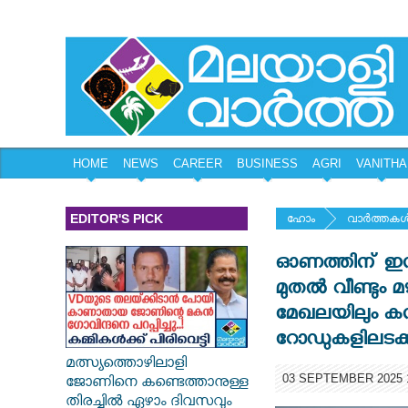
HOME
NEWS
CAREER
BUSINESS
AGRI
VANITHA
EDITOR'S PICK
ഹോം
വാര്‍ത്തകള്
ഓണത്തിന് ഇനി
മുതൽ വീണ്ടും മ
മേഖലയിലും കനത
റോഡുകളിലടക്ക
മത്സ്യത്തൊഴിലാളി
03 SEPTEMBER 2025 1
ജോണിനെ കണ്ടെത്താനുള്ള
തിരച്ചിൽ ഏഴാം ദിവസവും