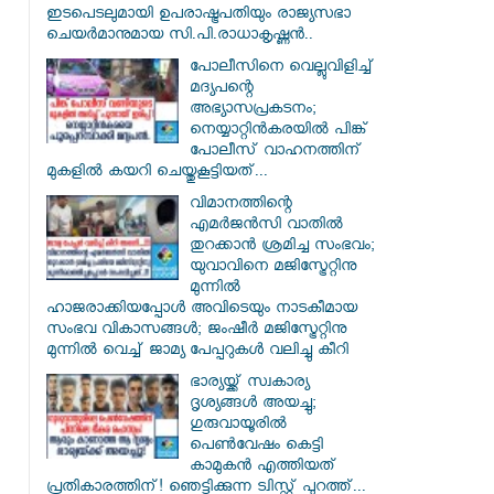
ഇടപെടലുമായി ഉപരാഷ്ട്രപതിയും രാജ്യസഭാ
ചെയർമാനുമായ സി.പി.രാധാകൃഷ്ണൻ..
പോലീസിനെ വെല്ലുവിളിച്ച്
മദ്യപന്റെ
അഭ്യാസപ്രകടനം;
നെയ്യാറ്റിൻകരയിൽ പിങ്ക്
പോലീസ് വാഹനത്തിന്
മുകളിൽ കയറി ചെയ്തുകൂട്ടിയത്...
വിമാനത്തിന്റെ
എമർജൻസി വാതിൽ
തുറക്കാൻ ശ്രമിച്ച സംഭവം;
യുവാവിനെ മജിസ്ട്രേറ്റിനു
മുന്നിൽ
ഹാജരാക്കിയപ്പോൾ അവിടെയും നാടകീമായ
സംഭവ വികാസങ്ങൾ; ജംഷീർ മജിസ്ട്രേറ്റിനു
മുന്നിൽ വെച്ച് ജാമ്യ പേപ്പറുകൾ വലിച്ചു കീറി
ഭാര്യയ്ക്ക് സ്വകാര്യ
ദൃശ്യങ്ങൾ അയച്ചു;
ഗുരുവായൂരിൽ
പെൺവേഷം കെട്ടി
കാമുകൻ എത്തിയത്
പ്രതികാരത്തിന്! ഞെട്ടിക്കുന്ന ട്വിസ്റ്റ് പുറത്ത്...