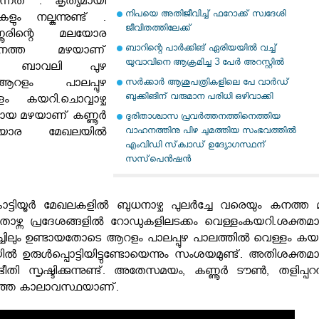
ുന്നത് . കൃത്യമായി
നിപയെ അതിജീവിച്ച് ഫറോക്ക് സ്വദേശി
കളും നല്കുന്നുണ്ട് .
ജീവിതത്തിലേക്ക്
ണൂരിന്റെ മലയോര
ബാറിന്റെ പാര്‍ക്കിങ് ഏരിയയില്‍ വച്ച്
നത്ത മഴയാണ്
യുവാവിനെ ആക്രമിച്ച 3 പേര്‍ അറസ്റ്റില്‍
നത്. ബാവലി പുഴ
ആറളം പാലപ്പുഴ
സര്‍ക്കാര്‍ ആശുപത്രികളിലെ പേ വാര്‍ഡ്
ബുക്കിങിന് വരുമാന പരിധി ഒഴിവാക്കി
ം കയറി.ചൊവ്വാഴ്ച
മായ മഴയാണ് കണ്ണൂർ
ദുരിതാശ്വാസ പ്രവര്‍ത്തനത്തിനെത്തിയ
വാഹനത്തിനു പിഴ ചുമത്തിയ സംഭവത്തില്‍
ലയോര മേഖലയിൽ
എംവിഡി സ്‌ക്വാഡ് ഉദ്യോഗസ്ഥന്
സസ്‌പെന്‍ഷന്‍
ൊട്ടിയൂർ മേഖലകളിൽ ബുധനാഴ്ച പുലർച്ചേ വരെയും കനത്ത 
താഴ്ന്ന പ്രദേശങ്ങളിൽ റോഡുകളിലടക്കം വെള്ളംകയറി.ശക്തമ
ാച്ചിലും ഉണ്ടായതോടെ ആറളം പാലപ്പുഴ പാലത്തിൽ വെള്ളം കയറ
രുൾപ്പൊട്ടിയിട്ടുണ്ടോയെന്നും സംശയമുണ്ട്. അതിശക്തമ
 ഭീതി സൃഷ്ടിക്കുന്നുണ്ട്. അതേസമയം, കണ്ണൂർ ടൗൺ, തളിപ്പറമ്
ഞ്ഞ കാലാവസ്ഥയാണ്.