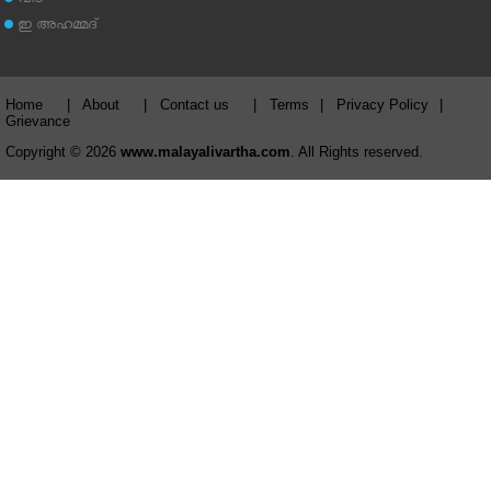
വീട്
ഇ അഹമ്മദ്‌
Home
|
About
|
Contact us
|
Terms
|
Privacy Policy
|
Grievance
Copyright © 2026
www.malayalivartha.com
. All Rights reserved.