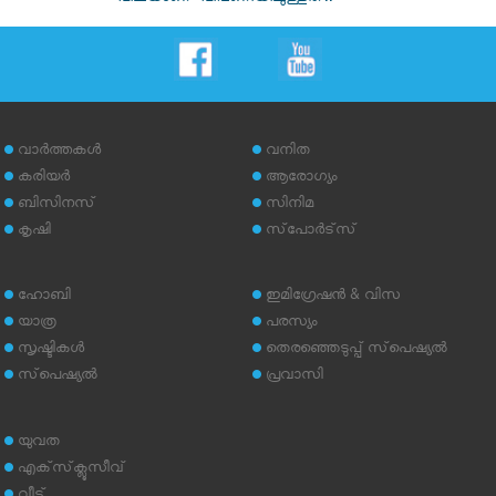
വാര്‍ത്തകള്‍
വനിത
കരിയര്‍
ആരോഗ്യം
ബിസിനസ്
സിനിമ
കൃഷി
സ്‌പോര്‍ട്‌സ്
ഹോബി
ഇമിഗ്രേഷന്‍ & വിസ
യാത്ര
പരസ്യം
സൃഷ്ടികള്‍
തെരഞ്ഞെടുപ്പ് സ്‌പെഷ്യല്‍
സ്‌പെഷ്യല്‍
പ്രവാസി
യുവത
എക്‌സ്‌ക്ലൂസീവ്