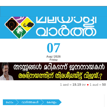
07
Aug / 2026
Friday
1 aed =
19.19
inr
●
1 aud =
50.27
ഹോം
വാര്‍ത്തകള്‍
കേരളം