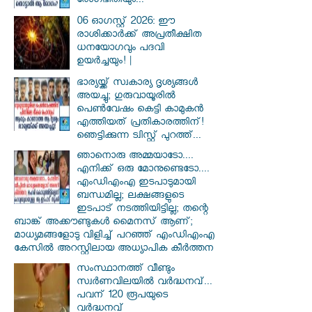
രോഗഭീതിയും...
06 ഓഗസ്റ്റ് 2026: ഈ
രാശിക്കാർക്ക് അപ്രതീക്ഷിത
ധനയോഗവും പദവി
ഉയർച്ചയും! |
ഭാര്യയ്ക്ക് സ്വകാര്യ ദൃശ്യങ്ങൾ
അയച്ചു; ഗുരുവായൂരിൽ
പെൺവേഷം കെട്ടി കാമുകൻ
എത്തിയത് പ്രതികാരത്തിന്!
ഞെട്ടിക്കുന്ന ട്വിസ്റ്റ് പുറത്ത്...
ഞാനൊരു അമ്മയാടോ....
എനിക്ക് ഒരു മോനുണ്ടെടോ....
എംഡിഎംഎ ഇടപാടുമായി
ബന്ധമില്ല; ലക്ഷങ്ങളുടെ
ഇടപാട് നടത്തിയിട്ടില്ല; തന്റെ
ബാങ്ക് അക്കൗണ്ടുകൾ മൈനസ് ആണ്;
മാധ്യമങ്ങളോടു വിളിച്ച് പറഞ്ഞ് എംഡിഎംഎ
കേസിൽ അറസ്റ്റിലായ അധ്യാപിക കീർത്തന
സംസ്ഥാനത്ത് വീണ്ടും
സ്വർണവിലയിൽ വർദ്ധനവ്...
പവന് 120 രൂപയുടെ
വർദ്ധനവ്