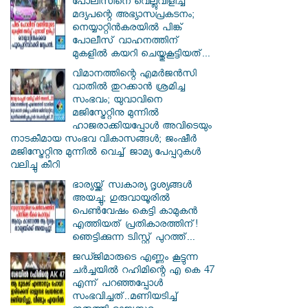
പോലീസിനെ വെല്ലുവിളിച്ച്
മദ്യപന്റെ അഭ്യാസപ്രകടനം;
നെയ്യാറ്റിൻകരയിൽ പിങ്ക്
പോലീസ് വാഹനത്തിന്
മുകളിൽ കയറി ചെയ്തുകൂട്ടിയത്...
വിമാനത്തിന്റെ എമർജൻസി
വാതിൽ തുറക്കാൻ ശ്രമിച്ച
സംഭവം; യുവാവിനെ
മജിസ്ട്രേറ്റിനു മുന്നിൽ
ഹാജരാക്കിയപ്പോൾ അവിടെയും
നാടകീമായ സംഭവ വികാസങ്ങൾ; ജംഷീർ
മജിസ്ട്രേറ്റിനു മുന്നിൽ വെച്ച് ജാമ്യ പേപ്പറുകൾ
വലിച്ചു കീറി
ഭാര്യയ്ക്ക് സ്വകാര്യ ദൃശ്യങ്ങൾ
അയച്ചു; ഗുരുവായൂരിൽ
പെൺവേഷം കെട്ടി കാമുകൻ
എത്തിയത് പ്രതികാരത്തിന്!
ഞെട്ടിക്കുന്ന ട്വിസ്റ്റ് പുറത്ത്...
ജഡ്ജിമാരുടെ എണ്ണം കൂട്ടുന്ന
ചർച്ചയിൽ റഹിമിന്റെ എ കെ 47
എന്ന് പറഞ്ഞപ്പോൾ
സംഭവിച്ചത്..മണിയടിച്ച്