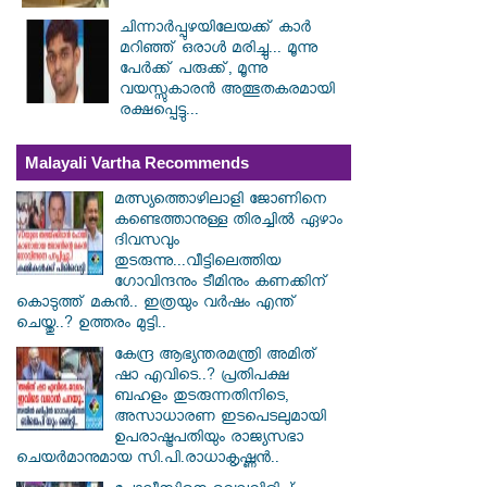
ചിന്നാർപ്പുഴയിലേയക്ക് കാർ
മറിഞ്ഞ് ഒരാൾ മരിച്ചു... മൂന്നു
പേർക്ക് പരുക്ക്, മൂന്നു
വയസ്സുകാരൻ അത്ഭുതകരമായി
രക്ഷപ്പെട്ടു...
Malayali Vartha Recommends
മത്സ്യത്തൊഴിലാളി ജോണിനെ
കണ്ടെത്താനുള്ള തിരച്ചിൽ ഏഴാം
ദിവസവും
തുടരുന്നു...വീട്ടിലെത്തിയ
ഗോവിന്ദനും ടീമിനും കണക്കിന്
കൊടുത്ത് മകൻ.. ഇത്രയും വർഷം എന്ത്
ചെയ്തു..? ഉത്തരം മുട്ടി..
കേന്ദ്ര ആഭ്യന്തരമന്ത്രി അമിത്
ഷാ എവിടെ..? പ്രതിപക്ഷ
ബഹളം തുടരുന്നതിനിടെ,
അസാധാരണ ഇടപെടലുമായി
ഉപരാഷ്ട്രപതിയും രാജ്യസഭാ
ചെയർമാനുമായ സി.പി.രാധാകൃഷ്ണൻ..