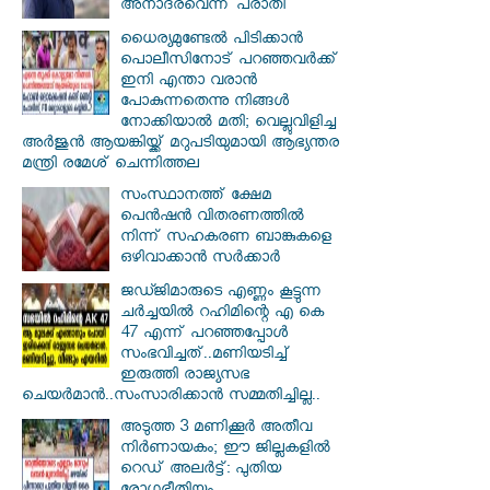
അനാദരവെന്ന് പരാതി
ധൈര്യമുണ്ടേൽ പിടിക്കാൻ
പൊലീസിനോട് പറഞ്ഞവർക്ക്
ഇനി എന്താ വരാൻ
പോകുന്നതെന്നു നിങ്ങൾ
നോക്കിയാൽ മതി; വെല്ലുവിളിച്ച
അർജുൻ ആയങ്കിയ്ക്ക് മറുപടിയുമായി ആഭ്യന്തര
മന്ത്രി രമേശ് ചെന്നിത്തല
സംസ്ഥാനത്ത് ക്ഷേമ
പെൻഷൻ വിതരണത്തിൽ
നിന്ന് സഹകരണ ബാങ്കുകളെ
ഒഴിവാക്കാൻ സർക്കാർ
ജഡ്ജിമാരുടെ എണ്ണം കൂട്ടുന്ന
ചർച്ചയിൽ റഹിമിന്റെ എ കെ
47 എന്ന് പറഞ്ഞപ്പോൾ
സംഭവിച്ചത്..മണിയടിച്ച്
ഇരുത്തി രാജ്യസഭ
ചെയർമാൻ..സംസാരിക്കാൻ സമ്മതിച്ചില്ല..
അടുത്ത 3 മണിക്കൂർ അതീവ
നിർണായകം; ഈ ജില്ലകളിൽ
റെഡ് അലർട്ട്: പുതിയ