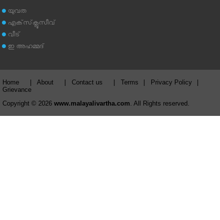
യുവത
എക്‌സ്‌ക്ലൂസീവ്
വീട്
ഇ അഹമ്മദ്‌
Home
|
About
|
Contact us
|
Terms
|
Privacy Policy
|
Grievance
Copyright © 2026
www.malayalivartha.com
. All Rights reserved.