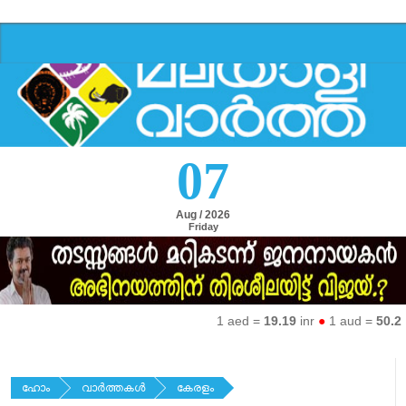
07
Aug / 2026
Friday
1 aed =
19.19
inr
●
1 aud =
50.27
in
ഹോം
വാര്‍ത്തകള്‍
കേരളം