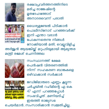
രക്ഷാപ്രവര്‍ത്തനത്തിനിടെ
മരിച്ച രാജേഷിന്റെ
മൃതദേഹത്തോട്
അനാദരവെന്ന് പരാതി
ധൈര്യമുണ്ടേൽ പിടിക്കാൻ
പൊലീസിനോട് പറഞ്ഞവർക്ക്
ഇനി എന്താ വരാൻ
പോകുന്നതെന്നു നിങ്ങൾ
നോക്കിയാൽ മതി; വെല്ലുവിളിച്ച
അർജുൻ ആയങ്കിയ്ക്ക് മറുപടിയുമായി ആഭ്യന്തര
മന്ത്രി രമേശ് ചെന്നിത്തല
സംസ്ഥാനത്ത് ക്ഷേമ
പെൻഷൻ വിതരണത്തിൽ
നിന്ന് സഹകരണ ബാങ്കുകളെ
ഒഴിവാക്കാൻ സർക്കാർ
ജഡ്ജിമാരുടെ എണ്ണം കൂട്ടുന്ന
ചർച്ചയിൽ റഹിമിന്റെ എ കെ
47 എന്ന് പറഞ്ഞപ്പോൾ
സംഭവിച്ചത്..മണിയടിച്ച്
ഇരുത്തി രാജ്യസഭ
ചെയർമാൻ..സംസാരിക്കാൻ സമ്മതിച്ചില്ല..