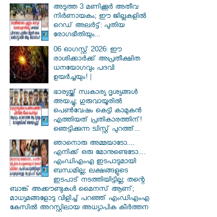
അടുത്ത 3 മണിക്കൂർ അതീവ
നിർണായകം; ഈ ജില്ലകളിൽ
റെഡ് അലർട്ട്: പുതിയ
രോഗഭീതിയും...
06 ഓഗസ്റ്റ് 2026: ഈ
രാശിക്കാർക്ക് അപ്രതീക്ഷിത
ധനയോഗവും പദവി
ഉയർച്ചയും! |
ഭാര്യയ്ക്ക് സ്വകാര്യ ദൃശ്യങ്ങൾ
അയച്ചു; ഗുരുവായൂരിൽ
പെൺവേഷം കെട്ടി കാമുകൻ
എത്തിയത് പ്രതികാരത്തിന്!
ഞെട്ടിക്കുന്ന ട്വിസ്റ്റ് പുറത്ത്...
ഞാനൊരു അമ്മയാടോ....
എനിക്ക് ഒരു മോനുണ്ടെടോ....
എംഡിഎംഎ ഇടപാടുമായി
ബന്ധമില്ല; ലക്ഷങ്ങളുടെ
ഇടപാട് നടത്തിയിട്ടില്ല; തന്റെ
ബാങ്ക് അക്കൗണ്ടുകൾ മൈനസ് ആണ്;
മാധ്യമങ്ങളോടു വിളിച്ച് പറഞ്ഞ് എംഡിഎംഎ
കേസിൽ അറസ്റ്റിലായ അധ്യാപിക കീർത്തന