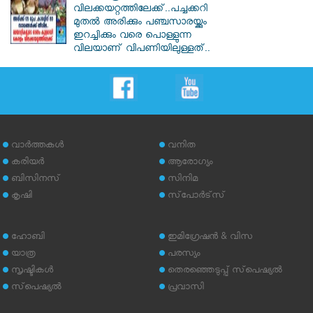
വിലക്കയറ്റത്തിലേക്ക്..പച്ചക്കറി
മുതൽ അരിക്കും പഞ്ചസാരയ്ക്കും
ഇറച്ചിക്കും വരെ പൊള്ളുന്ന
വിലയാണ് വിപണിയിലുള്ളത്..
വാര്‍ത്തകള്‍
വനിത
കരിയര്‍
ആരോഗ്യം
ബിസിനസ്
സിനിമ
കൃഷി
സ്‌പോര്‍ട്‌സ്
ഹോബി
ഇമിഗ്രേഷന്‍ & വിസ
യാത്ര
പരസ്യം
സൃഷ്ടികള്‍
തെരഞ്ഞെടുപ്പ് സ്‌പെഷ്യല്‍
സ്‌പെഷ്യല്‍
പ്രവാസി