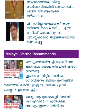
സംസ്ഥാനത്ത് വീണ്ടും
സ്വർണവിലയിൽ വർദ്ധനവ്...
പവന് 120 രൂപയുടെ
വർദ്ധനവ്
ചിന്നാർപ്പുഴയിലേയക്ക് കാർ
മറിഞ്ഞ് ഒരാൾ മരിച്ചു... മൂന്നു
പേർക്ക് പരുക്ക്, മൂന്നു
വയസ്സുകാരൻ അത്ഭുതകരമായി
രക്ഷപ്പെട്ടു...
Malayali Vartha Recommends
മത്സ്യത്തൊഴിലാളി ജോണിനെ
കണ്ടെത്താനുള്ള തിരച്ചിൽ ഏഴാം
ദിവസവും
തുടരുന്നു...വീട്ടിലെത്തിയ
ഗോവിന്ദനും ടീമിനും കണക്കിന്
കൊടുത്ത് മകൻ.. ഇത്രയും വർഷം എന്ത്
ചെയ്തു..? ഉത്തരം മുട്ടി..
കേന്ദ്ര ആഭ്യന്തരമന്ത്രി അമിത്
ഷാ എവിടെ..? പ്രതിപക്ഷ
ബഹളം തുടരുന്നതിനിടെ,