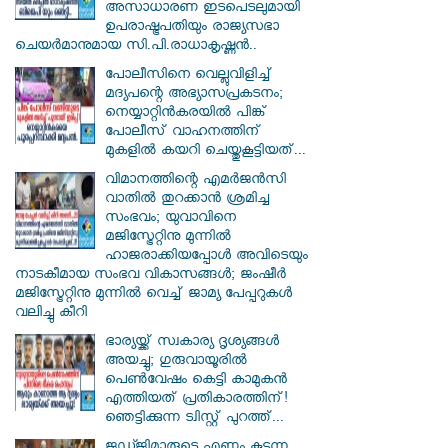
അസാധാരണ ഇടപെടലുമായി
ഉപരാഷ്ട്രപതിയും രാജ്യസഭാ
ചെയർമാനുമായ സി.പി.രാധാകൃഷ്ണൻ..
പോലീസിനെ വെല്ലുവിളിച്ച്
മദ്യപന്റെ അഭ്യാസപ്രകടനം;
നെയ്യാറ്റിൻകരയിൽ പിങ്ക്
പോലീസ് വാഹനത്തിന്
മുകളിൽ കയറി ചെയ്തുകൂട്ടിയത്...
വിമാനത്തിന്റെ എമർജൻസി
വാതിൽ തുറക്കാൻ ശ്രമിച്ച
സംഭവം; യുവാവിനെ
മജിസ്ട്രേറ്റിനു മുന്നിൽ
ഹാജരാക്കിയപ്പോൾ അവിടെയും
നാടകീമായ സംഭവ വികാസങ്ങൾ; ജംഷീർ
മജിസ്ട്രേറ്റിനു മുന്നിൽ വെച്ച് ജാമ്യ പേപ്പറുകൾ
വലിച്ചു കീറി
ഭാര്യയ്ക്ക് സ്വകാര്യ ദൃശ്യങ്ങൾ
അയച്ചു; ഗുരുവായൂരിൽ
പെൺവേഷം കെട്ടി കാമുകൻ
എത്തിയത് പ്രതികാരത്തിന്!
ഞെട്ടിക്കുന്ന ട്വിസ്റ്റ് പുറത്ത്...