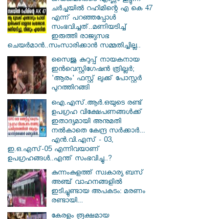
ജഡ്ജിമാരുടെ എണ്ണം കൂട്ടുന്ന
ചർച്ചയിൽ റഹിമിന്റെ എ കെ 47
എന്ന് പറഞ്ഞപ്പോൾ
സംഭവിച്ചത്..മണിയടിച്ച്
ഇരുത്തി രാജ്യസഭ
ചെയർമാൻ..സംസാരിക്കാൻ സമ്മതിച്ചില്ല..
സൈജു കുറുപ്പ് നായകനായ
ഇൻവെസ്റ്റിഗേഷൻ ത്രില്ലർ;
'ആരം' ഫസ്റ്റ് ലുക്ക് പോസ്റ്റർ
പുറത്തിറങ്ങി
ഐ.എസ്.ആർ.ഒയുടെ രണ്ട്
ഉപഗ്രഹ വിക്ഷേപണങ്ങൾക്ക്
ഇതാദ്യമായി അനുമതി
നൽകാതെ കേന്ദ്ര സർക്കാർ...
എൻ.വി.എസ് - 03,
ഇ.ഒ.എസ്-05 എന്നിവയാണ്
ഉപഗ്രഹങ്ങൾ..എന്ത് സംഭവിച്ചു..?
കുന്നംകുളത്ത് സ്വകാര്യ ബസ്
അഞ്ച് വാഹനങ്ങളിൽ
ഇടിച്ചുണ്ടായ അപകടം: മരണം
രണ്ടായി...
കേരളം രൂക്ഷമായ