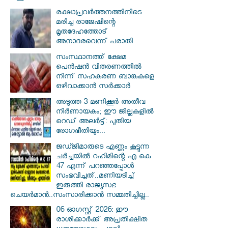
രക്ഷാപ്രവര്‍ത്തനത്തിനിടെ
മരിച്ച രാജേഷിന്റെ
മൃതദേഹത്തോട്
അനാദരവെന്ന് പരാതി
സംസ്ഥാനത്ത് ക്ഷേമ
പെൻഷൻ വിതരണത്തിൽ
നിന്ന് സഹകരണ ബാങ്കുകളെ
ഒഴിവാക്കാൻ സർക്കാർ
അടുത്ത 3 മണിക്കൂർ അതീവ
നിർണായകം; ഈ ജില്ലകളിൽ
റെഡ് അലർട്ട്: പുതിയ
രോഗഭീതിയും...
ജഡ്ജിമാരുടെ എണ്ണം കൂട്ടുന്ന
ചർച്ചയിൽ റഹിമിന്റെ എ കെ
47 എന്ന് പറഞ്ഞപ്പോൾ
സംഭവിച്ചത്..മണിയടിച്ച്
ഇരുത്തി രാജ്യസഭ
ചെയർമാൻ..സംസാരിക്കാൻ സമ്മതിച്ചില്ല..
06 ഓഗസ്റ്റ് 2026: ഈ
രാശിക്കാർക്ക് അപ്രതീക്ഷിത