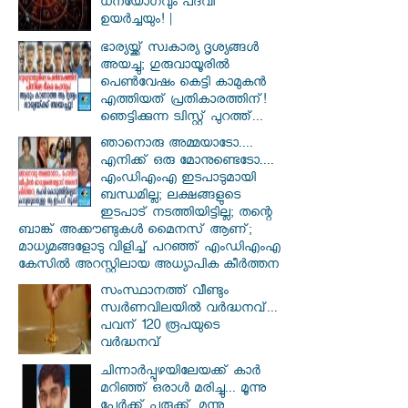
ധനയോഗവും പദവി
ഉയർച്ചയും! |
ഭാര്യയ്ക്ക് സ്വകാര്യ ദൃശ്യങ്ങൾ
അയച്ചു; ഗുരുവായൂരിൽ
പെൺവേഷം കെട്ടി കാമുകൻ
എത്തിയത് പ്രതികാരത്തിന്!
ഞെട്ടിക്കുന്ന ട്വിസ്റ്റ് പുറത്ത്...
ഞാനൊരു അമ്മയാടോ....
എനിക്ക് ഒരു മോനുണ്ടെടോ....
എംഡിഎംഎ ഇടപാടുമായി
ബന്ധമില്ല; ലക്ഷങ്ങളുടെ
ഇടപാട് നടത്തിയിട്ടില്ല; തന്റെ
ബാങ്ക് അക്കൗണ്ടുകൾ മൈനസ് ആണ്;
മാധ്യമങ്ങളോടു വിളിച്ച് പറഞ്ഞ് എംഡിഎംഎ
കേസിൽ അറസ്റ്റിലായ അധ്യാപിക കീർത്തന
സംസ്ഥാനത്ത് വീണ്ടും
സ്വർണവിലയിൽ വർദ്ധനവ്...
പവന് 120 രൂപയുടെ
വർദ്ധനവ്
ചിന്നാർപ്പുഴയിലേയക്ക് കാർ
മറിഞ്ഞ് ഒരാൾ മരിച്ചു... മൂന്നു
പേർക്ക് പരുക്ക്, മൂന്നു