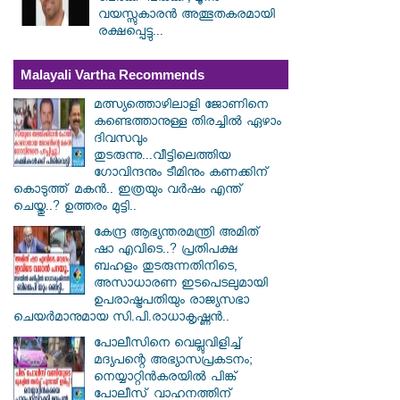
വയസ്സുകാരൻ അത്ഭുതകരമായി
രക്ഷപ്പെട്ടു...
Malayali Vartha Recommends
മത്സ്യത്തൊഴിലാളി ജോണിനെ
കണ്ടെത്താനുള്ള തിരച്ചിൽ ഏഴാം
ദിവസവും
തുടരുന്നു...വീട്ടിലെത്തിയ
ഗോവിന്ദനും ടീമിനും കണക്കിന്
കൊടുത്ത് മകൻ.. ഇത്രയും വർഷം എന്ത്
ചെയ്തു..? ഉത്തരം മുട്ടി..
കേന്ദ്ര ആഭ്യന്തരമന്ത്രി അമിത്
ഷാ എവിടെ..? പ്രതിപക്ഷ
ബഹളം തുടരുന്നതിനിടെ,
അസാധാരണ ഇടപെടലുമായി
ഉപരാഷ്ട്രപതിയും രാജ്യസഭാ
ചെയർമാനുമായ സി.പി.രാധാകൃഷ്ണൻ..
പോലീസിനെ വെല്ലുവിളിച്ച്
മദ്യപന്റെ അഭ്യാസപ്രകടനം;
നെയ്യാറ്റിൻകരയിൽ പിങ്ക്
പോലീസ് വാഹനത്തിന്