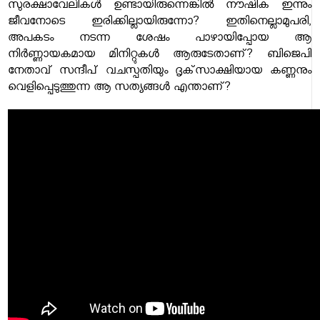
സുരക്ഷാവേലികൾ ഉണ്ടായിരുന്നെങ്കിൽ നൗഷിക ഇന്നും
ജീവനോടെ ഇരിക്കില്ലായിരുന്നോ? ഇതിനെല്ലാമുപരി,
അപകടം നടന്ന ശേഷം പാഴായിപ്പോയ ആ
നിർണ്ണായകമായ മിനിറ്റുകൾ ആരുടേതാണ്? ബിജെപി
നേതാവ് സന്ദീപ് വചസ്പതിയും ദൃക്‌സാക്ഷിയായ കണ്ണനും
വെളിപ്പെടുത്തുന്ന ആ സത്യങ്ങൾ എന്താണ്?