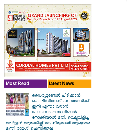
Most Read
latest News
ധൈര്യമുണ്ടേൽ പിടിക്കാൻ
പൊലീസിനോട് പറഞ്ഞവർക്ക്
ഇനി എന്താ വരാൻ
പോകുന്നതെന്നു നിങ്ങൾ
നോക്കിയാൽ മതി; വെല്ലുവിളിച്ച
അർജുൻ ആയങ്കിയ്ക്ക് മറുപടിയുമായി ആഭ്യന്തര
മന്ത്രി രമേശ് ചെന്നിത്തല