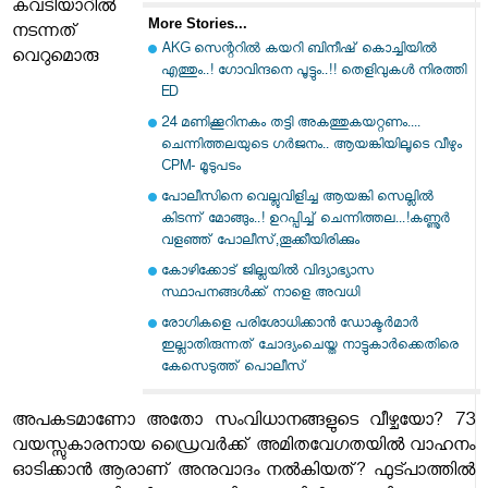
കവടിയാറിൽ
More Stories...
നടന്നത്
AKG സെന്ററിൽ കയറി ബിനീഷ് കൊച്ചിയിൽ
വെറുമൊരു
എത്തും..! ഗോവിന്ദനെ പൂട്ടും..!! തെളിവുകൾ നിരത്തി
ED
24 മണിക്കൂറിനകം തട്ടി അകത്തുകയറ്റണം....
ചെന്നിത്തലയുടെ ഗർജനം.. ആയങ്കിയിലൂടെ വീഴും
CPM- മൂടുപടം
പോലീസിനെ വെല്ലുവിളിച്ച ആയങ്കി സെല്ലിൽ
കിടന്ന് മോങ്ങും..! ഉറപ്പിച്ച് ചെന്നിത്തല...!കണ്ണൂർ
വളഞ്ഞ് പോലീസ്,തൂക്കീയിരിക്കും
കോഴിക്കോട് ജില്ലയില്‍ വിദ്യാഭ്യാസ
സ്ഥാപനങ്ങള്‍ക്ക് നാളെ അവധി
രോഗികളെ പരിശോധിക്കാന്‍ ഡോക്ടര്‍മാര്‍
ഇല്ലാതിരുന്നത് ചോദ്യംചെയ്ത നാട്ടുകാര്‍ക്കെതിരെ
കേസെടുത്ത് പൊലീസ്
അപകടമാണോ അതോ സംവിധാനങ്ങളുടെ വീഴ്ചയോ? 73
വയസ്സുകാരനായ ഡ്രൈവർക്ക് അമിതവേഗതയിൽ വാഹനം
ഓടിക്കാൻ ആരാണ് അനുവാദം നൽകിയത്? ഫുട്പാത്തിൽ