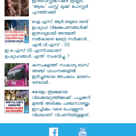
ഇൻവെസ്റ്റിഗേഷൻ ത്രില്ലർ;
'ആരം' ഫസ്റ്റ് ലുക്ക് പോസ്റ്റർ
പുറത്തിറങ്ങി
ഐ.എസ്.ആർ.ഒയുടെ രണ്ട്
ഉപഗ്രഹ വിക്ഷേപണങ്ങൾക്ക്
ഇതാദ്യമായി അനുമതി
നൽകാതെ കേന്ദ്ര സർക്കാർ...
എൻ.വി.എസ് - 03,
ഇ.ഒ.എസ്-05 എന്നിവയാണ്
ഉപഗ്രഹങ്ങൾ..എന്ത് സംഭവിച്ചു..?
കുന്നംകുളത്ത് സ്വകാര്യ ബസ്
അഞ്ച് വാഹനങ്ങളിൽ
ഇടിച്ചുണ്ടായ അപകടം: മരണം
രണ്ടായി...
കേരളം രൂക്ഷമായ
വിലക്കയറ്റത്തിലേക്ക്..പച്ചക്കറി
മുതൽ അരിക്കും പഞ്ചസാരയ്ക്കും
ഇറച്ചിക്കും വരെ പൊള്ളുന്ന
വിലയാണ് വിപണിയിലുള്ളത്..