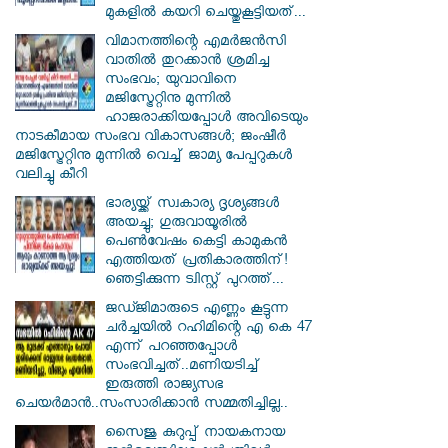
മുകളിൽ കയറി ചെയ്തുകൂട്ടിയത്...
വിമാനത്തിന്റെ എമർജൻസി
വാതിൽ തുറക്കാൻ ശ്രമിച്ച
സംഭവം; യുവാവിനെ
മജിസ്ട്രേറ്റിനു മുന്നിൽ
ഹാജരാക്കിയപ്പോൾ അവിടെയും
നാടകീമായ സംഭവ വികാസങ്ങൾ; ജംഷീർ
മജിസ്ട്രേറ്റിനു മുന്നിൽ വെച്ച് ജാമ്യ പേപ്പറുകൾ
വലിച്ചു കീറി
ഭാര്യയ്ക്ക് സ്വകാര്യ ദൃശ്യങ്ങൾ
അയച്ചു; ഗുരുവായൂരിൽ
പെൺവേഷം കെട്ടി കാമുകൻ
എത്തിയത് പ്രതികാരത്തിന്!
ഞെട്ടിക്കുന്ന ട്വിസ്റ്റ് പുറത്ത്...
ജഡ്ജിമാരുടെ എണ്ണം കൂട്ടുന്ന
ചർച്ചയിൽ റഹിമിന്റെ എ കെ 47
എന്ന് പറഞ്ഞപ്പോൾ
സംഭവിച്ചത്..മണിയടിച്ച്
ഇരുത്തി രാജ്യസഭ
ചെയർമാൻ..സംസാരിക്കാൻ സമ്മതിച്ചില്ല..
സൈജു കുറുപ്പ് നായകനായ