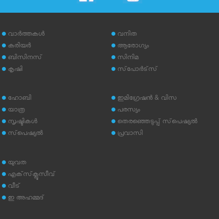
വാര്‍ത്തകള്‍
വനിത
കരിയര്‍
ആരോഗ്യം
ബിസിനസ്
സിനിമ
കൃഷി
സ്‌പോര്‍ട്‌സ്
ഹോബി
ഇമിഗ്രേഷന്‍ & വിസ
യാത്ര
പരസ്യം
സൃഷ്ടികള്‍
തെരഞ്ഞെടുപ്പ് സ്‌പെഷ്യല്‍
സ്‌പെഷ്യല്‍
പ്രവാസി
യുവത
എക്‌സ്‌ക്ലൂസീവ്
വീട്
ഇ അഹമ്മദ്‌