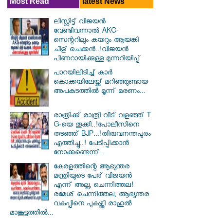
Most Read
latest News
ലിസ്റ്റിട്ട് വിജയൻ
വേണ്ടിവന്നാൽ AKG-
സെന്ററിലും കയറും ആയങ്കി
ചീള് ചെക്കൻ..!വിജയൻ
പിണറായിക്കുള്ള മുന്നറിയിപ്പ്
പാറയിലിടിച്ച് കാർ
കൊക്കയിലേയ്ക്ക് മറിഞ്ഞുണ്ടായ
അപക‌ടത്തിൽ മൂന്ന് മരണം...
രാത്രിക്ക് രാത്രി വീട് വളഞ്ഞ് T
G-യെ തൂക്കി..!പോലീസിനെ
തടഞ്ഞ് BJP...!തിരുവനന്തപുരം
എത്തിച്ചു..! പേടിപ്പിക്കാൻ
നോക്കണ്ടെന്ന്...
കേരളത്തിന്റെ ആഭ്യന്തര
മന്ത്രിയുടെ പേര് വിജയൻ
എന്ന് അല്ല, ചെന്നിത്തല!
രമേശ് ചെന്നിത്തല; ആഭ്യന്തര
വകുപ്പിനെ പുകഴ്ത്തി രാഹുൽ
മാങ്കൂട്ടത്തിൽ...