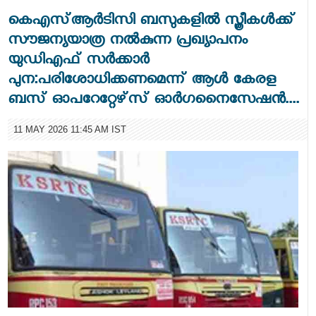
കെഎസ്ആർടിസി ബസുകളിൽ സ്ത്രീകൾക്ക്
സൗജന്യയാത്ര നൽകുന്ന പ്രഖ്യാപനം
യുഡിഎഫ് സർക്കാർ
പുന:പരിശോധിക്കണമെന്ന് ആൾ കേരള
ബസ് ഓപറേറ്റേഴ്‌സ് ഓർഗനൈസേഷൻ....
11 MAY 2026 11:45 AM IST