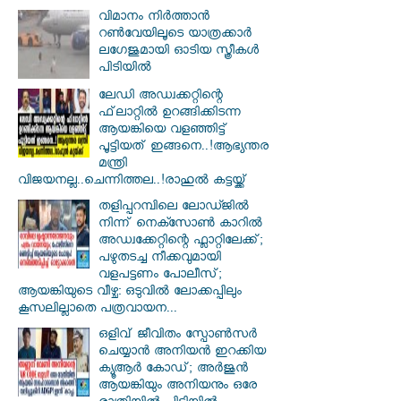
വിമാനം നിര്‍ത്താന്‍
റണ്‍വേയിലൂടെ യാത്രക്കാര്‍
ലഗേജുമായി ഓടിയ സ്ത്രീകള്‍
പിടിയില്‍
ലേഡി അഡ്വക്കറ്റിന്റെ
ഫ്‌ലാറ്റിൽ ഉറങ്ങിക്കിടന്ന
ആയങ്കിയെ വളഞ്ഞിട്ട്
പൂട്ടിയത് ഇങ്ങനെ..!ആഭ്യന്തര
മന്ത്രി
വിജയനല്ല..ചെന്നിത്തല..!രാഹുൽ കട്ടയ്ക്ക്
തളിപ്പറമ്പിലെ ലോഡ്ജിൽ
നിന്ന് നെക്സോൺ കാറിൽ
അഡ്വക്കേറ്റിന്റെ ഫ്ലാറ്റിലേക്ക്;
പഴുതടച്ച നീക്കവുമായി
വളപട്ടണം പോലീസ്;
ആയങ്കിയുടെ വീഴ്ച: ഒടുവിൽ ലോക്കപ്പിലും
കൂസലില്ലാതെ പത്രവായന...
ഒളിവ് ജീവിതം സ്പോൺസർ
ചെയ്യാൻ അനിയൻ ഇറക്കിയ
ക്യൂആർ കോഡ്; അർജുൻ
ആയങ്കിയും അനിയനും ഒരേ