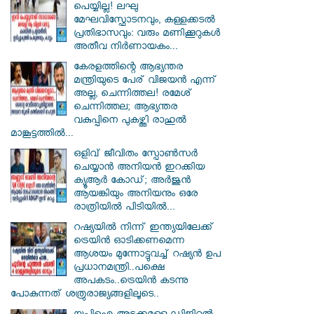
പെയ്യില്ല! ലഘു
മേഘവിസ്ഫോടനവും, കള്ളക്കടൽ
പ്രതിഭാസവും: വരും മണിക്കൂറുകൾ
അതീവ നിർണായകം...
കേരളത്തിന്റെ ആഭ്യന്തര
മന്ത്രിയുടെ പേര് വിജയൻ എന്ന്
അല്ല, ചെന്നിത്തല! രമേശ്
ചെന്നിത്തല; ആഭ്യന്തര
വകുപ്പിനെ പുകഴ്ത്തി രാഹുൽ
മാങ്കൂട്ടത്തിൽ...
ഒളിവ് ജീവിതം സ്പോൺസർ
ചെയ്യാൻ അനിയൻ ഇറക്കിയ
ക്യൂആർ കോഡ്; അർജുൻ
ആയങ്കിയും അനിയനും ഒരേ
രാത്രിയിൽ പിടിയിൽ...
റഷ്യയിൽ നിന്ന് ഇന്ത്യയിലേക്ക്
ട്രെയിൻ ഓടിക്കണമെന്ന
ആശയം മുന്നോട്ടുവച്ച് റഷ്യൻ ഉപ
പ്രധാനമന്ത്രി..പക്ഷെ
അപകടം..ട്രെയിൻ കടന്നു
പോകുന്നത് ശത്രുരാജ്യങ്ങളിലൂടെ..