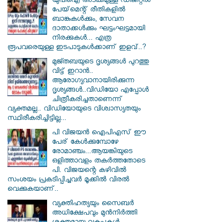
യുപിഐ അടക്കമുള്ള ഡിജിറ്റല്‍
പേയ്‌മെന്റ് രീതികളില്‍
ബാങ്കുകള്‍ക്കും, സേവന
ദാതാക്കള്‍ക്കും ഘട്ടംഘട്ടമായി
നിരക്കുകള്‍... എത്ര
രൂപവരെയുള്ള ഇടപാടുകള്‍ക്കാണ് ഇളവ്..?
മുജ്തബയുടെ ദൃശ്യങ്ങൾ പുറത്തു
വിട്ട് ഇറാൻ..
ആരോഗ്യവാനായിരിക്കുന്ന
ദൃശ്യങ്ങൾ..വിഡിയോ എപ്പോൾ
ചിത്രീകരിച്ചതാണെന്ന്
വ്യക്തമല്ല.. വിഡിയോയുടെ വിശ്വാസ്യതയും
സ്ഥിരീകരിച്ചിട്ടില്ല...
പി വിജയന്‍ ഐപിഎസ് ഈ
പേര് കേൾക്കുമ്പോഴേ
രോമാഞ്ചം...ആയങ്കിയുടെ
ഒളിത്താവളം തകര്‍ത്തതോടെ
പി. വിജയന്റെ കഴിവില്‍
സംശയം പ്രകടിപ്പിച്ചവര്‍ മൂക്കില്‍ വിരല്‍
വെക്കുകയാണ്..
വ്യക്തിഹത്യയും സൈബര്‍
അധിക്ഷേപവും മുന്‍നിര്‍ത്തി