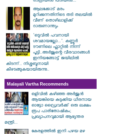
രാത്രിയിൽ പിടിയിൽ...
ആലക്കോട് മരം
മുറിക്കുന്നതിനിടെ തടി തലയിൽ
വീണ് തൊഴിലാളിക്ക്
ദാരുണാന്ത്യം
'ഒടുവിൽ പവനായി
ശവമായല്ലോ...'. കണ്ണൂര്‍
ടൗണിലെ ഫ്ലാറ്റിൽ നിന്ന്
പൂട്ടി..അർജുന്റെ വീരവാദങ്ങൾ
ഇനിയങ്ങോട്ട് ജയിലിൽ
കിടന്ന്.. നിശ്ശബ്ദനായി
കീഴടങ്ങുകയായിരുന്നു..
Malayali Vartha Recommends
ഒളിവിൽ കഴിഞ്ഞ അർജുൻ
ആയങ്കിയെ കുടുക്കിയ ധീരനായ
ഓട്ടോ ഡ്രൈവർക്ക് ഒരു ലക്ഷം
രൂപ പാരിതോഷികം;
പ്രഖ്യാപനവുമായി ആഭ്യന്തര
മന്ത്രി...
കേരളത്തിൽ ഇനി പഴയ മഴ