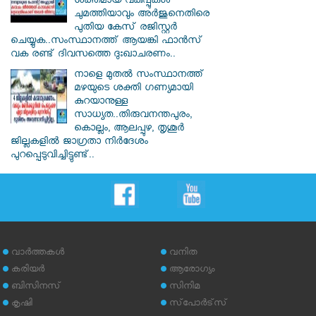
ശക്തമായ വകുപ്പുകള്‍
ചുമത്തിയാവും അർജുനെതിരെ
പുതിയ കേസ് രജിസ്റ്റര്‍
ചെയ്യുക..സംസ്ഥാനത്ത് ആയങ്കി ഫാൻസ്
വക രണ്ട് ദിവസത്തെ ദുഃഖാചരണം..
നാളെ മുതൽ സംസ്ഥാനത്ത്
മഴയുടെ ശക്തി ഗണ്യമായി
കുറയാനുള്ള
സാധ്യത..തിരുവനന്തപുരം,
കൊല്ലം, ആലപ്പുഴ, തൃശൂർ
ജില്ലകളിൽ ജാഗ്രതാ നിർദേശം
പുറപ്പെടുവിച്ചിട്ടുണ്ട്..
വാര്‍ത്തകള്‍
വനിത
കരിയര്‍
ആരോഗ്യം
ബിസിനസ്
സിനിമ
കൃഷി
സ്‌പോര്‍ട്‌സ്