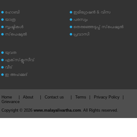
ഹോബി
ഇമിഗ്രേഷന്‍ & വിസ
യാത്ര
പരസ്യം
സൃഷ്ടികള്‍
തെരഞ്ഞെടുപ്പ് സ്‌പെഷ്യല്‍
സ്‌പെഷ്യല്‍
പ്രവാസി
യുവത
എക്‌സ്‌ക്ലൂസീവ്
വീട്
ഇ അഹമ്മദ്‌
Home
|
About
|
Contact us
|
Terms
|
Privacy Policy
|
Grievance
Copyright © 2026
www.malayalivartha.com
. All Rights reserved.