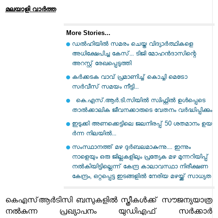
മലയാളി വാര്‍ത്ത
More Stories...
ഡൽഹിയിൽ സമരം ചെയ്ത വിദ്യാർത്ഥികളെ
അധിക്ഷേപിച്ച കേസ്... ടിജി മോഹൻദാസിന്റെ
അറസ്റ്റ് രേഖപ്പെടുത്തി
കർക്കടക വാവ് പ്രമാണിച്ച് കൊച്ചി മെട്രോ
സർവീസ് സമയം നീട്ടി...
കെ.എസ്.ആർ.ടി.സിയിൽ സ്വിഫ്റ്റിൽ ഉൾപ്പെടെ
താൽക്കാലിക ജീവനക്കാരുടെ വേതനം വർദ്ധിപ്പിക്കും
ഇ​ടു​ക്കി അ​ണ​​ക്കെ​ട്ടി​ലെ ജ​ല​നി​ര​പ്പ് 50 ശ​ത​മാ​നം ഉ​യ​
ർന്ന നിലയിൽ...
സംസ്ഥാനത്ത് മഴ ദുർബലമാകുന്നു.... ഇന്നും
നാളെയും ഒരു ജില്ലകളിലും പ്രത്യേക മഴ മുന്നറിയിപ്പ്
നൽകിയിട്ടില്ലെന്ന് കേന്ദ്ര കാലാവസ്ഥാ നിരീക്ഷണ
കേന്ദ്രം, ഒറ്റപ്പെട്ട ഇടങ്ങളിൽ നേരിയ മഴയ്ക്ക് സാധ്യത
കെഎസ്ആർടിസി ബസുകളിൽ സ്ത്രീകൾക്ക് സൗജന്യയാത്ര
നൽകുന്ന പ്രഖ്യാപനം യുഡിഎഫ് സർക്കാർ