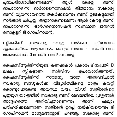
പുന:പരിശോധിക്കണമെന്ന് ആൾ കേരള ബസ്
ഓപറേറ്റേഴ്‌സ് ഓർഗനൈസേഷൻ. തീരുമാനം സ്വകാര്യ
ബസ് വ്യവസായത്തെ തകർക്കുമെന്നും ബസ് ഉടമകളുമായി
സർക്കാർ ചർച്ചയ്ക്ക് തയ്യാറാകണമെന്നും ആൾ കേരള ബസ്
ഓപറേറ്റേഴ്‌സ് ഓർഗനൈസേഷൻ സംസ്ഥാന ജനറൽ
സെക്രട്ടറി ടി ഗോപിനാഥൻ .
സ്ത്രീകൾക്ക് സൗജന്യ യാത്ര നൽകുന്ന തീരുമാനം
ഏകപക്ഷീയം ആണെന്നും പൊതു ഗതാഗത സംവിധാനം
തകരുമെന്നും ടി ഗോപിനാഥൻ പറഞ്ഞു.
കെഎസ്ആർടിസിയുടെ കണക്കുകൾ പ്രകാരം ദിനംപ്രതി 19
ലക്ഷം സ്ത്രീകളാണ് സർവീസ് ഉപയോഗിക്കുന്നത്.
കെഎസ്ആർടിസി സൗജന്യ യാത്ര അനുവദിച്ചാൽ
സ്വകാര്യ ബന്ധുകൾക്ക് വിദ്യാർത്ഥികളെ മാത്രം കയറ്റി
കൊണ്ടുപോകേണ്ട അവസ്ഥ വരും. വി.ഡി സതീശൻ്റെ
പുതുയുഗ യാത്രയിൽ സ്വകാര്യ ബസ് മേഖലയിലെ പ്രശ്നങ്ങൾ
അദ്ദേഹത്തെ അറിയിച്ചതാണെന്നും അന്ന് എല്ലാം
പരിഹരിക്കുമെന്നാണ് സതീശൻ ഉറപ്പ് നൽകിയതെന്നും ടി
ഗോപിനാഥൻ മാധ്യമങ്ങളോട് പറഞ്ഞു. സ്വകാര്യ ബസ്