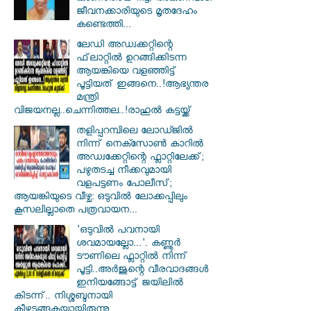
ജീവനക്കാരിയുടെ മൃതദേഹം
കണ്ടെത്തി...
ലേഡി അഡ്വക്കറ്റിന്റെ
ഫ്‌ലാറ്റിൽ ഉറങ്ങിക്കിടന്ന
ആയങ്കിയെ വളഞ്ഞിട്ട്
പൂട്ടിയത് ഇങ്ങനെ..!ആഭ്യന്തര
മന്ത്രി
വിജയനല്ല..ചെന്നിത്തല..!രാഹുൽ കട്ടയ്ക്ക്
തളിപ്പറമ്പിലെ ലോഡ്ജിൽ
നിന്ന് നെക്സോൺ കാറിൽ
അഡ്വക്കേറ്റിന്റെ ഫ്ലാറ്റിലേക്ക്;
പഴുതടച്ച നീക്കവുമായി
വളപട്ടണം പോലീസ്;
ആയങ്കിയുടെ വീഴ്ച: ഒടുവിൽ ലോക്കപ്പിലും
കൂസലില്ലാതെ പത്രവായന...
'ഒടുവിൽ പവനായി
ശവമായല്ലോ...'. കണ്ണൂര്‍
ടൗണിലെ ഫ്ലാറ്റിൽ നിന്ന്
പൂട്ടി..അർജുന്റെ വീരവാദങ്ങൾ
ഇനിയങ്ങോട്ട് ജയിലിൽ
കിടന്ന്.. നിശ്ശബ്ദനായി
കീഴടങ്ങുകയായിരുന്നു..