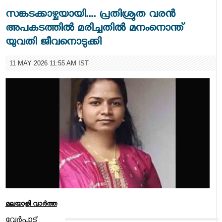
സങ്കടക്കാഴ്ചയായി.... പ്രതിശ്രുത വരൻ
അപകടത്തിൽ മരിച്ചതിൽ മനംനൊന്ത്
യുവതി ജീവനൊടുക്കി
11 MAY 2026 11:55 AM IST
മലയാളി വാര്‍ത്ത
വേർപാട്