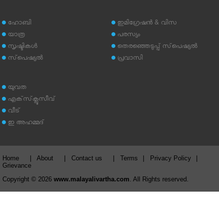
ഹോബി
ഇമിഗ്രേഷന്‍ & വിസ
യാത്ര
പരസ്യം
സൃഷ്ടികള്‍
തെരഞ്ഞെടുപ്പ് സ്‌പെഷ്യല്‍
സ്‌പെഷ്യല്‍
പ്രവാസി
യുവത
എക്‌സ്‌ക്ലൂസീവ്
വീട്
ഇ അഹമ്മദ്‌
Home
|
About
|
Contact us
|
Terms
|
Privacy Policy
|
Grievance
Copyright © 2026
www.malayalivartha.com
. All Rights reserved.