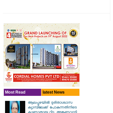
Most Read
latest News
ആലപ്പുഴയിൽ ​ദുരിതാശ്വാസ
ക്യാമ്പിലേക്ക് പോകുന്നതിനിടെ
കാണാതായ റിട്ട. അങ്കണവാടി