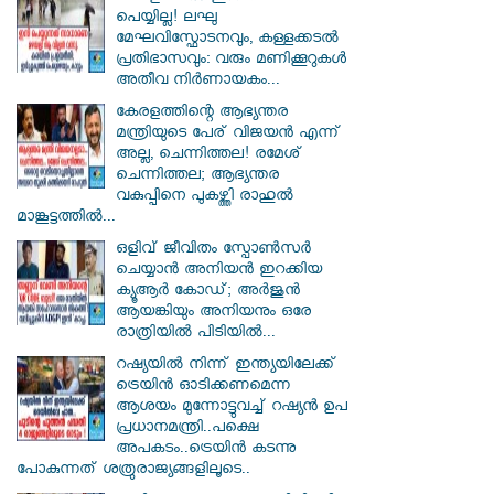
പെയ്യില്ല! ലഘു
മേഘവിസ്ഫോടനവും, കള്ളക്കടൽ
പ്രതിഭാസവും: വരും മണിക്കൂറുകൾ
അതീവ നിർണായകം...
കേരളത്തിന്റെ ആഭ്യന്തര
മന്ത്രിയുടെ പേര് വിജയൻ എന്ന്
അല്ല, ചെന്നിത്തല! രമേശ്
ചെന്നിത്തല; ആഭ്യന്തര
വകുപ്പിനെ പുകഴ്ത്തി രാഹുൽ
മാങ്കൂട്ടത്തിൽ...
ഒളിവ് ജീവിതം സ്പോൺസർ
ചെയ്യാൻ അനിയൻ ഇറക്കിയ
ക്യൂആർ കോഡ്; അർജുൻ
ആയങ്കിയും അനിയനും ഒരേ
രാത്രിയിൽ പിടിയിൽ...
റഷ്യയിൽ നിന്ന് ഇന്ത്യയിലേക്ക്
ട്രെയിൻ ഓടിക്കണമെന്ന
ആശയം മുന്നോട്ടുവച്ച് റഷ്യൻ ഉപ
പ്രധാനമന്ത്രി..പക്ഷെ
അപകടം..ട്രെയിൻ കടന്നു
പോകുന്നത് ശത്രുരാജ്യങ്ങളിലൂടെ..