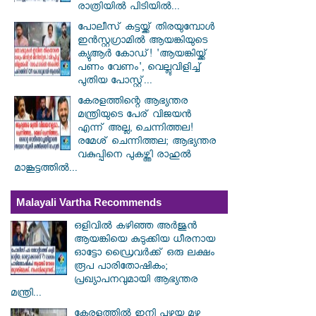
രാത്രിയിൽ പിടിയിൽ...
പോലീസ് കട്ടയ്ക്ക് തിരയുമ്പോൾ
ഇൻസ്റ്റഗ്രാമിൽ ആയങ്കിയുടെ
ക്യുആർ കോഡ്! 'ആയങ്കിയ്ക്ക്
പണം വേണം', വെല്ലുവിളിച്ച്
പുതിയ പോസ്റ്റ്...
കേരളത്തിന്റെ ആഭ്യന്തര
മന്ത്രിയുടെ പേര് വിജയൻ
എന്ന് അല്ല, ചെന്നിത്തല!
രമേശ് ചെന്നിത്തല; ആഭ്യന്തര
വകുപ്പിനെ പുകഴ്ത്തി രാഹുൽ
മാങ്കൂട്ടത്തിൽ...
Malayali Vartha Recommends
ഒളിവിൽ കഴിഞ്ഞ അർജുൻ
ആയങ്കിയെ കുടുക്കിയ ധീരനായ
ഓട്ടോ ഡ്രൈവർക്ക് ഒരു ലക്ഷം
രൂപ പാരിതോഷികം;
പ്രഖ്യാപനവുമായി ആഭ്യന്തര
മന്ത്രി...
കേരളത്തിൽ ഇനി പഴയ മഴ