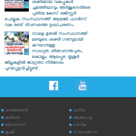
ശക്തമായ വകുപ്പുകള്‍
ചുമത്തിയാവും അർജുനെതിരെ
പുതിയ കേസ് രജിസ്റ്റര്‍
ചെയ്യുക..സംസ്ഥാനത്ത് ആയങ്കി ഫാൻസ്
വക രണ്ട് ദിവസത്തെ ദുഃഖാചരണം..
നാളെ മുതൽ സംസ്ഥാനത്ത്
മഴയുടെ ശക്തി ഗണ്യമായി
കുറയാനുള്ള
സാധ്യത..തിരുവനന്തപുരം,
കൊല്ലം, ആലപ്പുഴ, തൃശൂർ
ജില്ലകളിൽ ജാഗ്രതാ നിർദേശം
പുറപ്പെടുവിച്ചിട്ടുണ്ട്..
വാര്‍ത്തകള്‍
വനിത
കരിയര്‍
ആരോഗ്യം
ബിസിനസ്
സിനിമ
കൃഷി
സ്‌പോര്‍ട്‌സ്