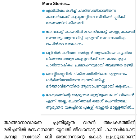
More Stories...
എലിവിഷം കഴിച്ച് ചികിത്സയിലായിരുന്ന
കാസർകോട് കളക്ടറേറ്റിലെ സീനിയർ ക്ലർക്ക്
മരണത്തിന് കീഴടങ്ങി...
വേമ്പനാട്ട് കായലില്‍ ഹൗസ്ബോട്ട് യാത്ര; കായല്‍
സൗന്ദര്യം ആസ്വദിച്ച് യുഎസ് സ്ഥാനപതിയും
ട്രംപിന്‍റെ മരുമകനും
ഒളിവിൽ കഴിഞ്ഞ അർജുൻ ആയങ്കിയെ കുടുക്കിയ
ധീരനായ ഓട്ടോ ഡ്രൈവർക്ക് ഒരു ലക്ഷം രൂപ
പാരിതോഷികം; പ്രഖ്യാപനവുമായി ആഭ്യന്തര മന്ത്രി...
വെന്റിലേറ്ററിൽ ചികിത്സയിലിരിക്കെ ഏഴുമാസം
ഗർഭിണിയായിരുന്ന യുവതി മരിച്ചു;
ഭർത്താവിനെതിരെ ആരോപണവുമായി കുടുംബം....
കേരളത്തിന്റെ ആഭ്യന്തര മന്ത്രിയുടെ പേര് വിജയൻ
എന്ന് അല്ല, ചെന്നിത്തല! രമേശ് ചെന്നിത്തല;
ആഭ്യന്തര വകുപ്പിനെ പുകഴ്ത്തി രാഹുൽ മാങ്കൂട്ടത്തിൽ...
താങ്ങാനാവാതെ... പ്രതിശ്രുത വരൻ അപകടത്തിൽ
മരിച്ചതിൽ മനംനൊന്ത് യുവതി ജീവനൊടുക്കി. കാസർകോട്
കുമ്പള സ്വദേശി ബി ജയാനന്ദന്റെ മകൾ പ്രഫുല്ലയാണ്