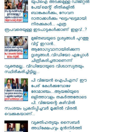
യുപിഐ അടക്കമുള്ള ഡിജിറ്റല്‍
പേയ്‌മെന്റ് രീതികളില്‍
ബാങ്കുകള്‍ക്കും, സേവന
ദാതാക്കള്‍ക്കും ഘട്ടംഘട്ടമായി
നിരക്കുകള്‍... എത്ര
രൂപവരെയുള്ള ഇടപാടുകള്‍ക്കാണ് ഇളവ്..?
മുജ്തബയുടെ ദൃശ്യങ്ങൾ പുറത്തു
വിട്ട് ഇറാൻ..
ആരോഗ്യവാനായിരിക്കുന്ന
ദൃശ്യങ്ങൾ..വിഡിയോ എപ്പോൾ
ചിത്രീകരിച്ചതാണെന്ന്
വ്യക്തമല്ല.. വിഡിയോയുടെ വിശ്വാസ്യതയും
സ്ഥിരീകരിച്ചിട്ടില്ല...
പി വിജയന്‍ ഐപിഎസ് ഈ
പേര് കേൾക്കുമ്പോഴേ
രോമാഞ്ചം...ആയങ്കിയുടെ
ഒളിത്താവളം തകര്‍ത്തതോടെ
പി. വിജയന്റെ കഴിവില്‍
സംശയം പ്രകടിപ്പിച്ചവര്‍ മൂക്കില്‍ വിരല്‍
വെക്കുകയാണ്..
വ്യക്തിഹത്യയും സൈബര്‍
അധിക്ഷേപവും മുന്‍നിര്‍ത്തി