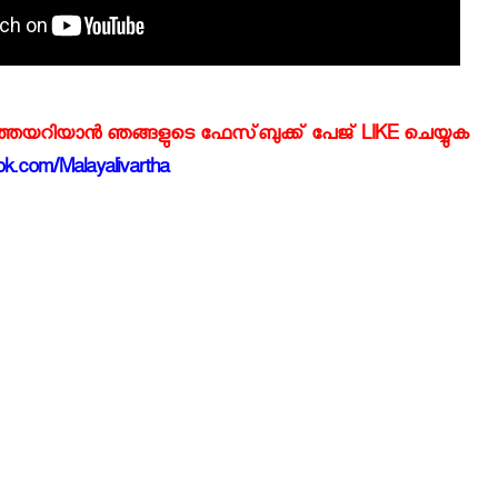
്‍ത്തയറിയാന്‍ ഞങ്ങളുടെ ഫേസ്‌ബുക്ക്‌ പേജ് LIKE ചെയ്യുക
k.com/Malayalivartha