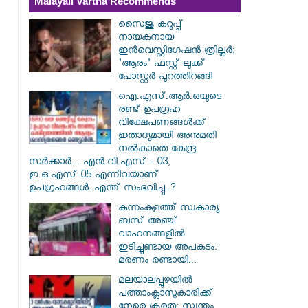
Malayali Vartha Recommends
സൈജു കുറുപ്പ്
നായകനായ
ഇൻവെസ്റ്റിഗേഷൻ ത്രില്ലർ;
'ആരം' ഫസ്റ്റ് ലുക്ക്
പോസ്റ്റർ പുറത്തിറങ്ങി
ഐ.എസ്.ആർ.ഒയുടെ
രണ്ട് ഉപഗ്രഹ
വിക്ഷേപണങ്ങൾക്ക്
ഇതാദ്യമായി അനുമതി
നൽകാതെ കേന്ദ്ര
സർക്കാർ... എൻ.വി.എസ് - 03,
ഇ.ഒ.എസ്-05 എന്നിവയാണ്
ഉപഗ്രഹങ്ങൾ..എന്ത് സംഭവിച്ചു..?
കുന്നംകുളത്ത് സ്വകാര്യ
ബസ് അഞ്ച്
വാഹനങ്ങളിൽ
ഇടിച്ചുണ്ടായ അപകടം:
മരണം രണ്ടായി...
മലയാലപ്പുഴയിൽ
പത്താംക്ലാസുകാരിക്ക്
നേരെ ക്രൂരത; സ്വന്തം