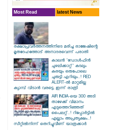
Most Read
latest News
രക്ഷാപ്രവര്‍ത്തനത്തിനിടെ മരിച്ച രാജേഷിന്റെ
മൃതദേഹത്തോട് അനാദരവെന്ന് പരാതി
കാലൻ 'ഡോൾഫിൻ
ചുഴലിക്കാറ്റ്' കടലും
കരയും ഒരുപോലെ
ചുരുട്ടി എറിയും..! RED
ALERT-ൽ മാറ്റമില്ല
ക്യാമ്പ് വിടാൻ വരട്ടെ..ഇന്ന് രാത്രി
AIR INDIA-യെ 300 അടി
താഴേക്ക് വിമാനം
എടുത്തെറിഞ്ഞത്
പൈലറ്റ്..! റിപ്പോർട്ടിൽ
എല്ലാം അപ്രത്യക്ഷം..!
സീറ്റിൽനിന്ന് തെറിച്ചുവീണ് യാത്രക്കാർ