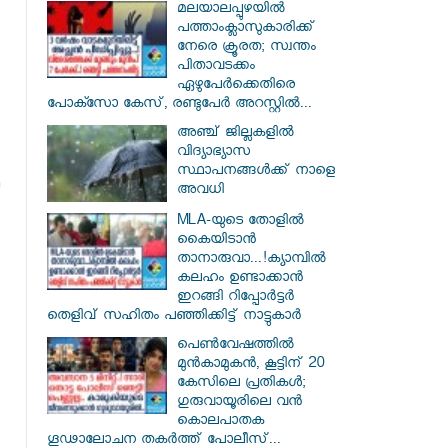
മലയാലപ്പുഴയിൽ
പത്താംക്ലാസുകാരിക്ക്
നേരെ ക്രൂരത; സ്വന്തം
പിതാവടക്കം
ഏഴുപേർക്കെതിരെ
പോക്സോ കേസ്, രണ്ടുപേർ അറസ്റ്റിൽ...
അഞ്ച് ജില്ലകളില്‍
വിദ്യാഭ്യാസ
സ്ഥാപനങ്ങള്‍ക്ക് നാളെ
അവധി
MLA-യുടെ തോളിൽ
കൈയിടാൻ
താനാരുവാ...!ക്യാമ്പിൽ
കലഹം ഉണ്ടാക്കാൻ
ഇറങ്ങി റിപ്പോർട്ടർ
തെളിവ് സഹിതം പഞ്ഞിക്കിട്ട് നാട്ടുകാർ
പെൺവേഷത്തിൽ
മുൻകാമുകൻ, കൂട്ടിന് 20
കേസിലെ പ്രതികൾ;
ഗുരുവായൂരിലെ വൻ
കൊലപാതക
ഗൂഢാലോചന തകർത്ത് പോലീസ്...