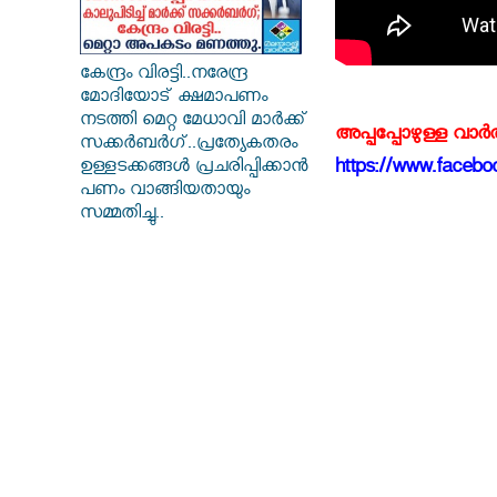
കേന്ദ്രം വിരട്ടി..നരേന്ദ്ര
മോദിയോട് ക്ഷമാപണം
നടത്തി മെറ്റ മേധാവി മാർക്ക്
അപ്പപ്പോഴുള്ള വാര
സക്കർബർ​ഗ്..പ്രത്യേകതരം
https://www.faceboo
ഉള്ളടക്കങ്ങൾ പ്രചരിപ്പിക്കാൻ
പണം വാങ്ങിയതായും
സമ്മതിച്ചു..