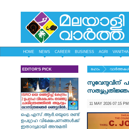
HOME
NEWS
CAREER
BUSINESS
AGRI
VANITHA
EDITOR'S PICK
ഹോം
വാര്‍ത്തകള്
സുവേന്ദുവിന് പ
സത്യപ്രതിജ്ഞക
11 MAY 2026 07:15 PM
ഐ.എസ്.ആർ.ഒയുടെ രണ്ട്
ഉപഗ്രഹ വിക്ഷേപണങ്ങൾക്ക്
ഇതാദ്യമായി അനുമതി