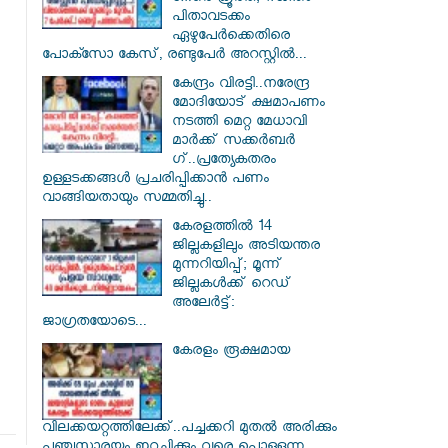
പിതാവടക്കം
ഏഴുപേർക്കെതിരെ
പോക്സോ കേസ്, രണ്ടുപേർ അറസ്റ്റിൽ...
കേന്ദ്രം വിരട്ടി..നരേന്ദ്ര
മോദിയോട് ക്ഷമാപണം
നടത്തി മെറ്റ മേധാവി
മാർക്ക് സക്കർബർ​
ഗ്..പ്രത്യേകതരം
ഉള്ളടക്കങ്ങൾ പ്രചരിപ്പിക്കാൻ പണം
വാങ്ങിയതായും സമ്മതിച്ചു..
കേരളത്തിൽ 14
ജില്ലകളിലും അടിയന്തര
മുന്നറിയിപ്പ്; മൂന്ന്
ജില്ലകൾക്ക് റെഡ്
അലേർട്ട്:
ജാഗ്രതയോടെ...
കേരളം രൂക്ഷമായ
വിലക്കയറ്റത്തിലേക്ക്..പച്ചക്കറി മുതൽ അരിക്കും