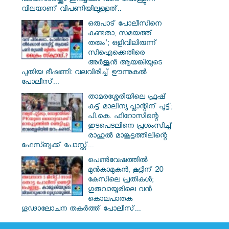
പഞ്ചസാരയ്ക്കും ഇറച്ചിക്കും വരെ പൊള്ളുന്ന
വിലയാണ് വിപണിയിലുള്ളത്..
ഒരുപാട് പോലീസിനെ
കണ്ടതാ, സമയത്ത്
തരും'; ഒളിവിലിരുന്ന്
സിഐക്കെതിരെ
അർജുൻ ആയങ്കിയുടെ
പുതിയ ഭീഷണി: വലവിരിച്ച് ഊന്നുകൽ
പോലീസ്...
താമരശ്ശേരിയിലെ ഫ്രഷ്
കട്ട് മാലിന്യ പ്ലാന്റിന് പൂട്ട്;
പി.കെ. ഫിറോസിന്റെ
ഇടപെടലിനെ പ്രശംസിച്ച്
രാഹുൽ മാങ്കൂട്ടത്തിലിന്റെ
ഫേസ്ബുക്ക് പോസ്റ്റ്...
പെൺവേഷത്തിൽ
മുൻകാമുകൻ, കൂട്ടിന് 20
കേസിലെ പ്രതികൾ;
ഗുരുവായൂരിലെ വൻ
കൊലപാതക
ഗൂഢാലോചന തകർത്ത് പോലീസ്...