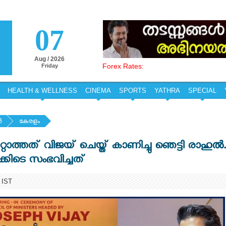
07
Aug / 2026
Forex Rates:
Friday
HEALTH & WELLNESS
CINEMA
SPORTS
YATHRA
SPECIAL
‍
കേരളം
റ്റാത്തത് വിജയ് ചെയ്ത് കാണിച്ചു ഞെട്ടി രാഹുൽ.
്കിടെ സംഭവിച്ചത്
 IST