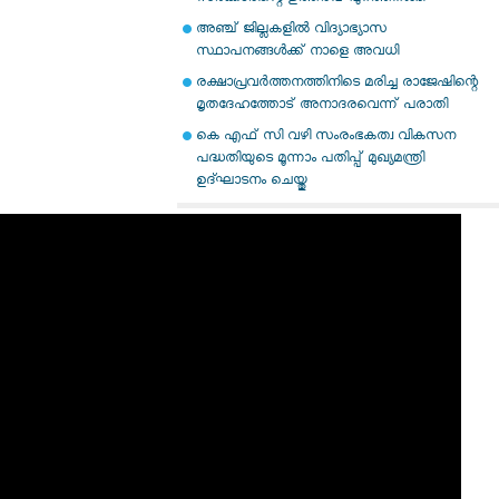
അഞ്ച് ജില്ലകളില്‍ വിദ്യാഭ്യാസ
സ്ഥാപനങ്ങള്‍ക്ക് നാളെ അവധി
രക്ഷാപ്രവര്‍ത്തനത്തിനിടെ മരിച്ച രാജേഷിന്റെ
മൃതദേഹത്തോട് അനാദരവെന്ന് പരാതി
കെ എഫ് സി വഴി സംരംഭകത്വ വികസന
പദ്ധതിയുടെ മൂന്നാം പതിപ്പ് മുഖ്യമന്ത്രി
ഉദ്ഘാടനം ചെയ്തു