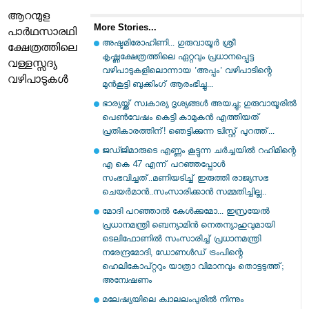
ആറന്മുള
More Stories...
പാർഥസാരഥി
അഷ്ടമിരോഹിണി... ഗുരുവായൂർ ശ്രീ
ക്ഷേത്രത്തിലെ
കൃഷ്ണക്ഷേത്രത്തിലെ ഏറ്റവും പ്രധാനപ്പെട്ട
വള്ളസ്സദ്യ
വഴിപാടുകളിലൊന്നായ 'അപ്പം' വഴിപാടിന്റെ
വഴിപാടുകൾ
മുൻകൂട്ടി ബുക്കിംഗ് ആരംഭിച്ചു...
ഭാര്യയ്ക്ക് സ്വകാര്യ ദൃശ്യങ്ങൾ അയച്ചു; ഗുരുവായൂരിൽ
പെൺവേഷം കെട്ടി കാമുകൻ എത്തിയത്
പ്രതികാരത്തിന്! ഞെട്ടിക്കുന്ന ട്വിസ്റ്റ് പുറത്ത്...
ജഡ്ജിമാരുടെ എണ്ണം കൂട്ടുന്ന ചർച്ചയിൽ റഹിമിന്റെ
എ കെ 47 എന്ന് പറഞ്ഞപ്പോൾ
സംഭവിച്ചത്..മണിയടിച്ച് ഇരുത്തി രാജ്യസഭ
ചെയർമാൻ..സംസാരിക്കാൻ സമ്മതിച്ചില്ല..
മോദി പറഞ്ഞാൽ കേൾക്കുമോ... ഇസ്രയേൽ
പ്രധാനമന്ത്രി ബെന്യാമിൻ നെതന്യാഹുവുമായി
ടെലിഫോണിൽ സംസാരിച്ച് പ്രധാനമന്ത്രി
നരേന്ദ്രമോദി, ഡോണൾഡ് ട്രംപിന്റെ
ഹെലികോപ്റ്ററും യാത്രാ വിമാനവും തൊട്ടടുത്ത്;
അന്വേഷണം
മലേഷ്യയിലെ ക്വാലലംപുരിൽ നിന്നും