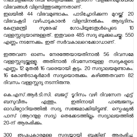
നിലവിളക്കിൽ ദീപം തെളിയിക്കും. തുടർന്ന് വിളക്കിനുമുൻപിൽ
വിഭവങ്ങൾ വിളമ്പിത്തുടങ്ങുന്നതാണ്.
ഇലയിൽ 44 വിഭവമുണ്ടാകും. പാടിച്ചോദിക്കുന്ന മുറയ്ക്ക് 20
വിഭവംകൂടി വഴിപാടുകാരൻ വിളമ്പിനൽകും. ആദ്യദിനം
കേന്ദ്രമന്ത്രി സുരേഷ് ഗോപിയുടേതുൾപ്പെടെ 10
വള്ളസ്സദ്യയാണുള്ളത്. ഇതുവരെ 485 സദ്യ ബുക്കുചെയ്തു. 550
എണ്ണം നടന്നേക്കും. ഇത് സർവകാലറെക്കോഡാണ്.
ഇത്തവണ ഓണം നേരത്തേയായതിനാൽ 56 ദിവസമേ
വള്ളസ്സദ്യയ്ക്കുള്ളൂ. അതിനാൽ ദിവസേനയുള്ള സദ്യകളുടെ
എണ്ണം 12 മുതൽ 16 വരെയായി കൂടും. 20 സദ്യാലയമുണ്ടാകും.
16 കോൺട്രാക്ടർമാർ സദ്യയൊരുക്കും. കഴിഞ്ഞതവണ 82
ദിവസം വള്ളസ്സദ്യ നടന്നിരുന്നു.
കെ.എസ്.ആർ.ടി.സി. ബജറ്റ് ടൂറിസം വഴി ദിവസേന എട്ട്
ബസുവീതം എത്തും. ഇതിനായി പാഞ്ചജന്യം
ഓഡിറ്റോറിയത്തിൽ സദ്യ സജ്ജമാക്കിയിട്ടുണ്ട്. സ്പെഷ്യൽ
പാസ് (ആറന്മുള സദ്യ) തെക്കേടത്തില്ലം സദ്യാലയത്തിൽ
20-ന്‌ ആരംഭിക്കും.
300 രൂപപ്രകാരമുള്ള സദ്യയ്ക്കായി ബുക്കിങ് ആരംഭിച്ചു.