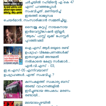
ചർച്ചയിൽ റഹിമിന്റെ എ കെ 47
എന്ന് പറഞ്ഞപ്പോൾ
സംഭവിച്ചത്..മണിയടിച്ച്
ഇരുത്തി രാജ്യസഭ
ചെയർമാൻ..സംസാരിക്കാൻ സമ്മതിച്ചില്ല..
സൈജു കുറുപ്പ് നായകനായ
ഇൻവെസ്റ്റിഗേഷൻ ത്രില്ലർ;
'ആരം' ഫസ്റ്റ് ലുക്ക് പോസ്റ്റർ
പുറത്തിറങ്ങി
ഐ.എസ്.ആർ.ഒയുടെ രണ്ട്
ഉപഗ്രഹ വിക്ഷേപണങ്ങൾക്ക്
ഇതാദ്യമായി അനുമതി
നൽകാതെ കേന്ദ്ര സർക്കാർ...
എൻ.വി.എസ് - 03,
ഇ.ഒ.എസ്-05 എന്നിവയാണ്
ഉപഗ്രഹങ്ങൾ..എന്ത് സംഭവിച്ചു..?
കുന്നംകുളത്ത് സ്വകാര്യ ബസ്
അഞ്ച് വാഹനങ്ങളിൽ
ഇടിച്ചുണ്ടായ അപകടം: മരണം
രണ്ടായി...
മലയാലപ്പുഴയിൽ