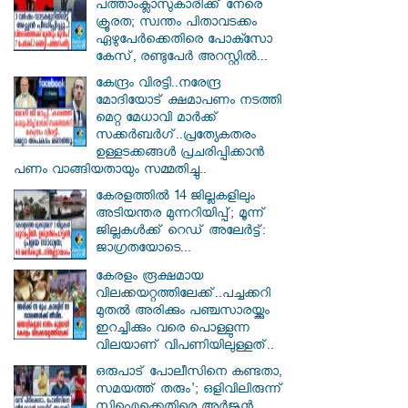
പത്താംക്ലാസുകാരിക്ക് നേരെ
ക്രൂരത; സ്വന്തം പിതാവടക്കം
ഏഴുപേർക്കെതിരെ പോക്സോ
കേസ്, രണ്ടുപേർ അറസ്റ്റിൽ...
കേന്ദ്രം വിരട്ടി..നരേന്ദ്ര
മോദിയോട് ക്ഷമാപണം നടത്തി
മെറ്റ മേധാവി മാർക്ക്
സക്കർബർ​ഗ്..പ്രത്യേകതരം
ഉള്ളടക്കങ്ങൾ പ്രചരിപ്പിക്കാൻ
പണം വാങ്ങിയതായും സമ്മതിച്ചു..
കേരളത്തിൽ 14 ജില്ലകളിലും
അടിയന്തര മുന്നറിയിപ്പ്; മൂന്ന്
ജില്ലകൾക്ക് റെഡ് അലേർട്ട്:
ജാഗ്രതയോടെ...
കേരളം രൂക്ഷമായ
വിലക്കയറ്റത്തിലേക്ക്..പച്ചക്കറി
മുതൽ അരിക്കും പഞ്ചസാരയ്ക്കും
ഇറച്ചിക്കും വരെ പൊള്ളുന്ന
വിലയാണ് വിപണിയിലുള്ളത്..
ഒരുപാട് പോലീസിനെ കണ്ടതാ,
സമയത്ത് തരും'; ഒളിവിലിരുന്ന്