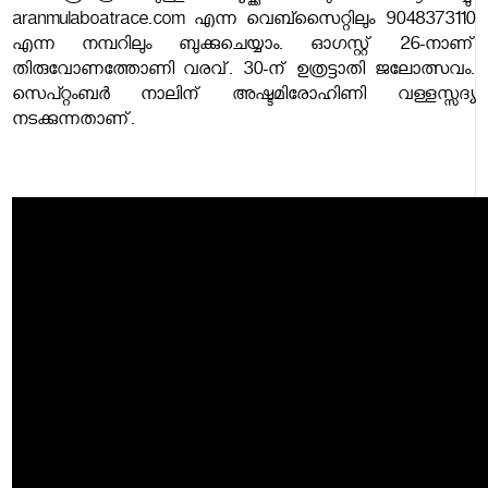
aranmulaboatrace.com എന്ന വെബ്സൈറ്റിലും 9048373110
എന്ന നമ്പറിലും ബുക്കുചെയ്യാം. ഓഗസ്റ്റ് 26-നാണ്
തിരുവോണത്തോണി വരവ്. 30-ന് ഉത്രട്ടാതി ജലോത്സവം.
സെപ്റ്റംബർ നാലിന് അഷ്ടമിരോഹിണി വള്ളസ്സദ്യ
നടക്കുന്നതാണ്.