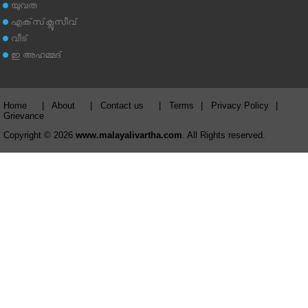
യുവത
എക്‌സ്‌ക്ലൂസീവ്
വീട്
ഇ അഹമ്മദ്‌
Home
|
About
|
Contact us
|
Terms
|
Privacy Policy
|
Grievance
Copyright © 2026
www.malayalivartha.com
. All Rights reserved.