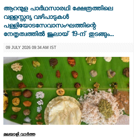
ആറന്മുള പാർഥസാരഥി ക്ഷേത്രത്തിലെ
വള്ളസ്സദ്യ വഴിപാടുകൾ
പള്ളിയോടസേവാസംഘത്തിന്റെ
നേതൃത്വത്തിൽ ജൂലായ് 19-ന് തുടങ്ങും...
09 JULY 2026 09:34 AM IST
മലയാളി വാര്‍ത്ത