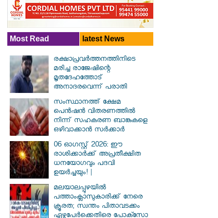
Most Read
latest News
രക്ഷാപ്രവര്‍ത്തനത്തിനിടെ
മരിച്ച രാജേഷിന്റെ
മൃതദേഹത്തോട്
അനാദരവെന്ന് പരാതി
സംസ്ഥാനത്ത് ക്ഷേമ
പെൻഷൻ വിതരണത്തിൽ
നിന്ന് സഹകരണ ബാങ്കുകളെ
ഒഴിവാക്കാൻ സർക്കാർ
06 ഓഗസ്റ്റ് 2026: ഈ
രാശിക്കാർക്ക് അപ്രതീക്ഷിത
ധനയോഗവും പദവി
ഉയർച്ചയും! |
മലയാലപ്പുഴയിൽ
പത്താംക്ലാസുകാരിക്ക് നേരെ
ക്രൂരത; സ്വന്തം പിതാവടക്കം
ഏഴുപേർക്കെതിരെ പോക്സോ