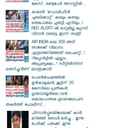
കേസ്, രണ്ടുപേർ അറസ്റ്റിൽ...
കാലൻ 'ഡോൾഫിൻ
ചുഴലിക്കാറ്റ്' കടലും കരയും
ഒരുപോലെ ചുരുട്ടി എറിയും..!
RED ALERT-ൽ മാറ്റമില്ല ക്യാമ്പ്
വിടാൻ വരട്ടെ..ഇന്ന് രാത്രി
AIR INDIA-യെ 300 അടി
താഴേക്ക് വിമാനം
എടുത്തെറിഞ്ഞത് പൈലറ്റ്..!
റിപ്പോർട്ടിൽ എല്ലാം
അപ്രത്യക്ഷം..! സീറ്റിൽനിന്ന്
തെറിച്ചുവീണ് യാത്രക്കാർ
പെൺവേഷത്തിൽ
മുൻകാമുകൻ, കൂട്ടിന് 20
കേസിലെ പ്രതികൾ;
ഗുരുവായൂരിലെ വൻ
കൊലപാതക ഗൂഢാലോചന
തകർത്ത് പോലീസ്...
ചിന്നാർപ്പുഴയിലേയക്ക് കാർ
മറിഞ്ഞ് ഒരാൾ മരിച്ചു... മൂന്നു
പേർക്ക് പരുക്ക്, മൂന്നു