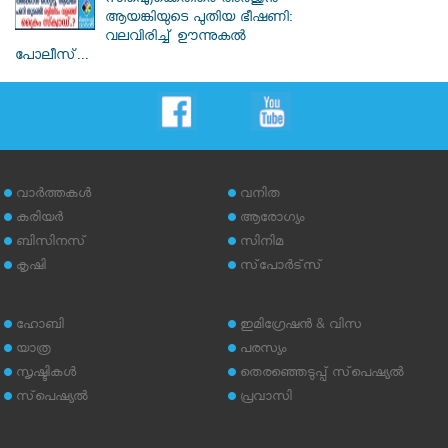
സിഐക്കെതിരെ അർജുൻ
ആയങ്കിയുടെ പുതിയ ഭീഷണി:
വലവിരിച്ച് ഊന്നുകൽ
പോലീസ്...
വാര്‍ത്തകള്‍
വനിത
കരിയര്‍
ആരോഗ്യം
ബിസിനസ്
സിനിമ
കൃഷി
സ്‌പോര്‍ട്‌സ്
ഹോബി
ഇമിഗ്രേഷന്‍ & വിസ
യാത്ര
പരസ്യം
സൃഷ്ടികള്‍
തെരഞ്ഞെടുപ്പ് സ്‌പെഷ്യല്‍
സ്‌പെഷ്യല്‍
പ്രവാസി