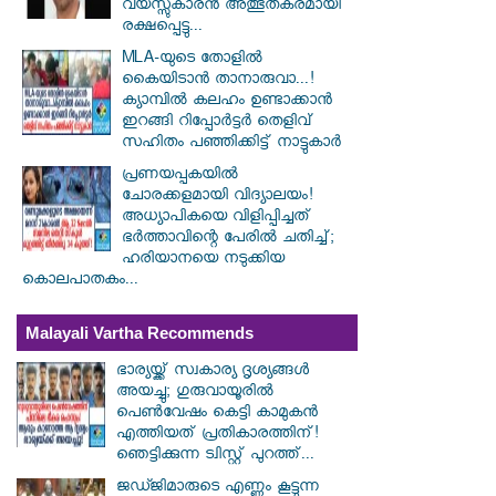
വയസ്സുകാരൻ അത്ഭുതകരമായി
രക്ഷപ്പെട്ടു...
MLA-യുടെ തോളിൽ
കൈയിടാൻ താനാരുവാ...!
ക്യാമ്പിൽ കലഹം ഉണ്ടാക്കാൻ
ഇറങ്ങി റിപ്പോർട്ടർ തെളിവ്
സഹിതം പഞ്ഞിക്കിട്ട് നാട്ടുകാർ
പ്രണയപ്പകയിൽ
ചോരക്കളമായി വിദ്യാലയം!
അധ്യാപികയെ വിളിപ്പിച്ചത്
ഭർത്താവിന്റെ പേരിൽ ചതിച്ച്;
ഹരിയാനയെ നടുക്കിയ
കൊലപാതകം...
Malayali Vartha Recommends
ഭാര്യയ്ക്ക് സ്വകാര്യ ദൃശ്യങ്ങൾ
അയച്ചു; ഗുരുവായൂരിൽ
പെൺവേഷം കെട്ടി കാമുകൻ
എത്തിയത് പ്രതികാരത്തിന്!
ഞെട്ടിക്കുന്ന ട്വിസ്റ്റ് പുറത്ത്...
ജഡ്ജിമാരുടെ എണ്ണം കൂട്ടുന്ന