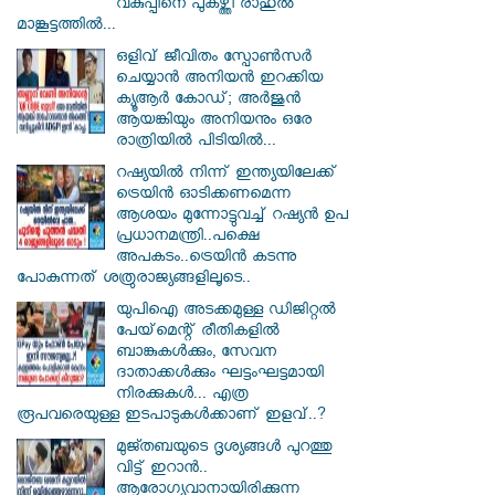
വകുപ്പിനെ പുകഴ്ത്തി രാഹുൽ
മാങ്കൂട്ടത്തിൽ...
ഒളിവ് ജീവിതം സ്പോൺസർ
ചെയ്യാൻ അനിയൻ ഇറക്കിയ
ക്യൂആർ കോഡ്; അർജുൻ
ആയങ്കിയും അനിയനും ഒരേ
രാത്രിയിൽ പിടിയിൽ...
റഷ്യയിൽ നിന്ന് ഇന്ത്യയിലേക്ക്
ട്രെയിൻ ഓടിക്കണമെന്ന
ആശയം മുന്നോട്ടുവച്ച് റഷ്യൻ ഉപ
പ്രധാനമന്ത്രി..പക്ഷെ
അപകടം..ട്രെയിൻ കടന്നു
പോകുന്നത് ശത്രുരാജ്യങ്ങളിലൂടെ..
യുപിഐ അടക്കമുള്ള ഡിജിറ്റല്‍
പേയ്‌മെന്റ് രീതികളില്‍
ബാങ്കുകള്‍ക്കും, സേവന
ദാതാക്കള്‍ക്കും ഘട്ടംഘട്ടമായി
നിരക്കുകള്‍... എത്ര
രൂപവരെയുള്ള ഇടപാടുകള്‍ക്കാണ് ഇളവ്..?
മുജ്തബയുടെ ദൃശ്യങ്ങൾ പുറത്തു
വിട്ട് ഇറാൻ..
ആരോഗ്യവാനായിരിക്കുന്ന