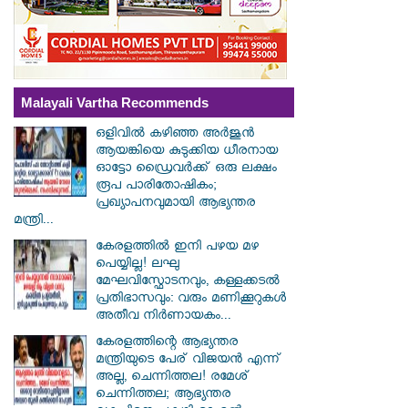
Malayali Vartha Recommends
ഒളിവിൽ കഴിഞ്ഞ അർജുൻ
ആയങ്കിയെ കുടുക്കിയ ധീരനായ
ഓട്ടോ ഡ്രൈവർക്ക് ഒരു ലക്ഷം
രൂപ പാരിതോഷികം;
പ്രഖ്യാപനവുമായി ആഭ്യന്തര
മന്ത്രി...
കേരളത്തിൽ ഇനി പഴയ മഴ
പെയ്യില്ല! ലഘു
മേഘവിസ്ഫോടനവും, കള്ളക്കടൽ
പ്രതിഭാസവും: വരും മണിക്കൂറുകൾ
അതീവ നിർണായകം...
കേരളത്തിന്റെ ആഭ്യന്തര
മന്ത്രിയുടെ പേര് വിജയൻ എന്ന്
അല്ല, ചെന്നിത്തല! രമേശ്
ചെന്നിത്തല; ആഭ്യന്തര