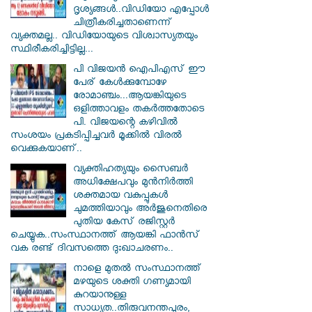
ദൃശ്യങ്ങൾ..വിഡിയോ എപ്പോൾ
ചിത്രീകരിച്ചതാണെന്ന്
വ്യക്തമല്ല.. വിഡിയോയുടെ വിശ്വാസ്യതയും
സ്ഥിരീകരിച്ചിട്ടില്ല...
പി വിജയന്‍ ഐപിഎസ് ഈ
പേര് കേൾക്കുമ്പോഴേ
രോമാഞ്ചം...ആയങ്കിയുടെ
ഒളിത്താവളം തകര്‍ത്തതോടെ
പി. വിജയന്റെ കഴിവില്‍
സംശയം പ്രകടിപ്പിച്ചവര്‍ മൂക്കില്‍ വിരല്‍
വെക്കുകയാണ്..
വ്യക്തിഹത്യയും സൈബര്‍
അധിക്ഷേപവും മുന്‍നിര്‍ത്തി
ശക്തമായ വകുപ്പുകള്‍
ചുമത്തിയാവും അർജുനെതിരെ
പുതിയ കേസ് രജിസ്റ്റര്‍
ചെയ്യുക..സംസ്ഥാനത്ത് ആയങ്കി ഫാൻസ്
വക രണ്ട് ദിവസത്തെ ദുഃഖാചരണം..
നാളെ മുതൽ സംസ്ഥാനത്ത്
മഴയുടെ ശക്തി ഗണ്യമായി
കുറയാനുള്ള
സാധ്യത..തിരുവനന്തപുരം,