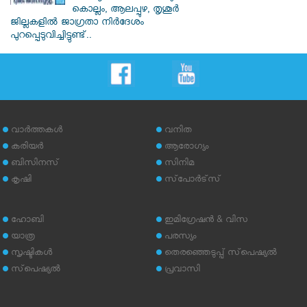
കൊല്ലം, ആലപ്പുഴ, തൃശൂർ
ജില്ലകളിൽ ജാഗ്രതാ നിർദേശം
പുറപ്പെടുവിച്ചിട്ടുണ്ട്..
വാര്‍ത്തകള്‍
വനിത
കരിയര്‍
ആരോഗ്യം
ബിസിനസ്
സിനിമ
കൃഷി
സ്‌പോര്‍ട്‌സ്
ഹോബി
ഇമിഗ്രേഷന്‍ & വിസ
യാത്ര
പരസ്യം
സൃഷ്ടികള്‍
തെരഞ്ഞെടുപ്പ് സ്‌പെഷ്യല്‍
സ്‌പെഷ്യല്‍
പ്രവാസി