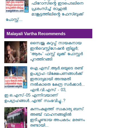
ഫിറോസിന്റെ ഇടപെടലിനെ
പ്രശംസിച്ച് രാഹുൽ
മാങ്കൂട്ടത്തിലിന്റെ ഫേസ്ബുക്ക്
പോസ്റ്റ്...
Malayali Vartha Recommends
സൈജു കുറുപ്പ് നായകനായ
ഇൻവെസ്റ്റിഗേഷൻ ത്രില്ലർ;
'ആരം' ഫസ്റ്റ് ലുക്ക് പോസ്റ്റർ
പുറത്തിറങ്ങി
ഐ.എസ്.ആർ.ഒയുടെ രണ്ട്
ഉപഗ്രഹ വിക്ഷേപണങ്ങൾക്ക്
ഇതാദ്യമായി അനുമതി
നൽകാതെ കേന്ദ്ര സർക്കാർ...
എൻ.വി.എസ് - 03,
ഇ.ഒ.എസ്-05 എന്നിവയാണ്
ഉപഗ്രഹങ്ങൾ..എന്ത് സംഭവിച്ചു..?
കുന്നംകുളത്ത് സ്വകാര്യ ബസ്
അഞ്ച് വാഹനങ്ങളിൽ
ഇടിച്ചുണ്ടായ അപകടം: മരണം
രണ്ടായി...