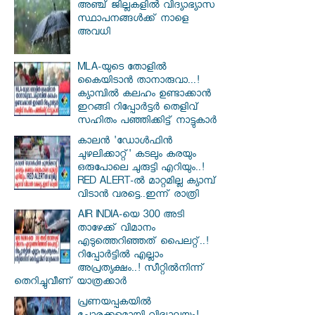
അഞ്ച് ജില്ലകളില്‍ വിദ്യാഭ്യാസ
സ്ഥാപനങ്ങള്‍ക്ക് നാളെ
അവധി
MLA-യുടെ തോളിൽ
കൈയിടാൻ താനാരുവാ...!
ക്യാമ്പിൽ കലഹം ഉണ്ടാക്കാൻ
ഇറങ്ങി റിപ്പോർട്ടർ തെളിവ്
സഹിതം പഞ്ഞിക്കിട്ട് നാട്ടുകാർ
കാലൻ 'ഡോൾഫിൻ
ചുഴലിക്കാറ്റ്' കടലും കരയും
ഒരുപോലെ ചുരുട്ടി എറിയും..!
RED ALERT-ൽ മാറ്റമില്ല ക്യാമ്പ്
വിടാൻ വരട്ടെ..ഇന്ന് രാത്രി
AIR INDIA-യെ 300 അടി
താഴേക്ക് വിമാനം
എടുത്തെറിഞ്ഞത് പൈലറ്റ്..!
റിപ്പോർട്ടിൽ എല്ലാം
അപ്രത്യക്ഷം..! സീറ്റിൽനിന്ന്
തെറിച്ചുവീണ് യാത്രക്കാർ
പ്രണയപ്പകയിൽ