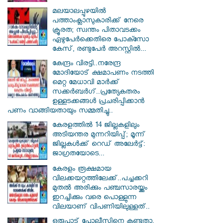
മലയാലപ്പുഴയിൽ
പത്താംക്ലാസുകാരിക്ക് നേരെ
ക്രൂരത; സ്വന്തം പിതാവടക്കം
ഏഴുപേർക്കെതിരെ പോക്സോ
കേസ്, രണ്ടുപേർ അറസ്റ്റിൽ...
കേന്ദ്രം വിരട്ടി..നരേന്ദ്ര
മോദിയോട് ക്ഷമാപണം നടത്തി
മെറ്റ മേധാവി മാർക്ക്
സക്കർബർ​ഗ്..പ്രത്യേകതരം
ഉള്ളടക്കങ്ങൾ പ്രചരിപ്പിക്കാൻ
പണം വാങ്ങിയതായും സമ്മതിച്ചു..
കേരളത്തിൽ 14 ജില്ലകളിലും
അടിയന്തര മുന്നറിയിപ്പ്; മൂന്ന്
ജില്ലകൾക്ക് റെഡ് അലേർട്ട്:
ജാഗ്രതയോടെ...
കേരളം രൂക്ഷമായ
വിലക്കയറ്റത്തിലേക്ക്..പച്ചക്കറി
മുതൽ അരിക്കും പഞ്ചസാരയ്ക്കും
ഇറച്ചിക്കും വരെ പൊള്ളുന്ന
വിലയാണ് വിപണിയിലുള്ളത്..
ഒരുപാട് പോലീസിനെ കണ്ടതാ,