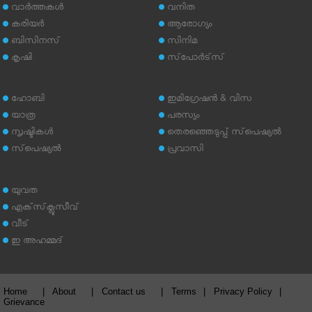
വാര്‍ത്തകള്‍
വനിത
കരിയര്‍
ആരോഗ്യം
ബിസിനസ്
സിനിമ
കൃഷി
സ്‌പോര്‍ട്‌സ്
ഹോബി
ഇമിഗ്രേഷന്‍ & വിസ
യാത്ര
പരസ്യം
സൃഷ്ടികള്‍
തെരഞ്ഞെടുപ്പ് സ്‌പെഷ്യല്‍
സ്‌പെഷ്യല്‍
പ്രവാസി
യുവത
എക്‌സ്‌ക്ലൂസീവ്
വീട്
ഇ അഹമ്മദ്‌
Home
|
About
|
Contact us
|
Terms
|
Privacy Policy
|
Grievance