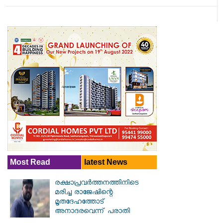
Most Read
latest News
രക്ഷാപ്രവര്‍ത്തനത്തിനിടെ
മരിച്ച രാജേഷിന്റെ
മൃതദേഹത്തോട്
അനാദരവെന്ന് പരാതി