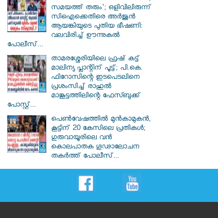
സമയത്ത് തരും'; ഒളിവിലിരുന്ന്
സിഐക്കെതിരെ അർജുൻ
ആയങ്കിയുടെ പുതിയ ഭീഷണി:
വലവിരിച്ച് ഊന്നുകൽ
പോലീസ്...
താമരശ്ശേരിയിലെ ഫ്രഷ് കട്ട്
മാലിന്യ പ്ലാന്റിന് പൂട്ട്; പി.കെ.
ഫിറോസിന്റെ ഇടപെടലിനെ
പ്രശംസിച്ച് രാഹുൽ
മാങ്കൂട്ടത്തിലിന്റെ ഫേസ്ബുക്ക്
പോസ്റ്റ്...
പെൺവേഷത്തിൽ മുൻകാമുകൻ,
കൂട്ടിന് 20 കേസിലെ പ്രതികൾ;
ഗുരുവായൂരിലെ വൻ
കൊലപാതക ഗൂഢാലോചന
തകർത്ത് പോലീസ്...