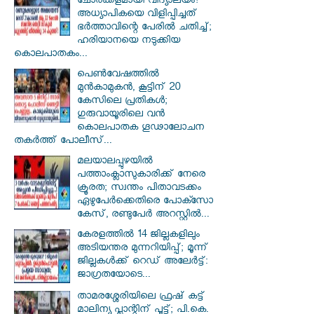
ചോരക്കളമായി വിദ്യാലയം!
അധ്യാപികയെ വിളിപ്പിച്ചത്
ഭർത്താവിന്റെ പേരിൽ ചതിച്ച്;
ഹരിയാനയെ നടുക്കിയ
കൊലപാതകം...
പെൺവേഷത്തിൽ
മുൻകാമുകൻ, കൂട്ടിന് 20
കേസിലെ പ്രതികൾ;
ഗുരുവായൂരിലെ വൻ
കൊലപാതക ഗൂഢാലോചന
തകർത്ത് പോലീസ്...
മലയാലപ്പുഴയിൽ
പത്താംക്ലാസുകാരിക്ക് നേരെ
ക്രൂരത; സ്വന്തം പിതാവടക്കം
ഏഴുപേർക്കെതിരെ പോക്സോ
കേസ്, രണ്ടുപേർ അറസ്റ്റിൽ...
കേരളത്തിൽ 14 ജില്ലകളിലും
അടിയന്തര മുന്നറിയിപ്പ്; മൂന്ന്
ജില്ലകൾക്ക് റെഡ് അലേർട്ട്:
ജാഗ്രതയോടെ...
താമരശ്ശേരിയിലെ ഫ്രഷ് കട്ട്
മാലിന്യ പ്ലാന്റിന് പൂട്ട്; പി.കെ.