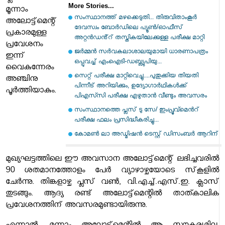
More Stories...
മൂന്നാം
സംസ്ഥാനത്ത് മഴക്കെടുതി... തിരുവിതാംകൂർ
അലോട്ട്‌മെന്റ്
ദേവസ്വം ബോർഡിലെ പ്യൂൺ/ഓഫീസ്
പ്രകാരമുള്ള
അറ്റൻഡൻ്റ് തസ്തികയിലേക്കുള്ള പരീക്ഷ മാറ്റി
പ്രവേശനം
ജർമ്മൻ സർവകലാശാലയുമായി ധാരണാപത്രം
ഇന്ന്
ഒപ്പുവച്ച് എംഐടി-ഡബ്ല്യുപിയു...
വൈകുന്നേരം
സെറ്റ് പരീക്ഷ മാറ്റിവെച്ചു....പുതുക്കിയ തിയതി
അഞ്ചിനു
പിന്നീട് അറിയിക്കും, ഉദ്യോഗാർഥികൾക്ക്
പൂര്‍ത്തിയാകും.
പിഎസ്‍സി പരീക്ഷ എഴുതാൻ വീണ്ടും അവസരം
സംസ്ഥാനത്തെ പ്ലസ് ടു സേ/ ഇംപ്രൂവ്മെൻറ്
പരീക്ഷ ഫലം പ്രസിദ്ധീകരിച്ചു...
കോമൺ ലാ അഡ്മിഷൻ ടെസ്റ്റ് ഡിസംബർ ആറിന്
മുഖ്യഘട്ടത്തിലെ ഈ അവസാന അലോട്ട്‌മെന്റ് ലഭിച്ചവരില്‍
90 ശതമാനത്തോളം പേര്‍ വ്യാഴാഴ്ചയോടെ സ്‌കൂളില്‍
ചേര്‍ന്നു. തിങ്കളാഴ്ച പ്ലസ് വൺ, വി.എച്ച്.എസ്.ഇ. ക്ലാസ്
തുടങ്ങും. ആദ്യ രണ്ട് അലോട്ട്‌മെന്റില്‍ താത്കാലിക
പ്രവേശനത്തിന് അവസരമുണ്ടായിരുന്നു.