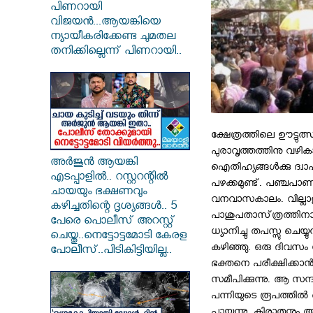
പിണറായി
വിജയൻ...ആയങ്കിയെ
ന്യായീകരിക്കേണ്ട ചുമതല
തനിക്കില്ലെന്ന് പിണറായി..
ക്ഷേത്രത്തിലെ ഊട്ടുത്സ
പുരാവൃത്തത്തിനു വഴിക
അർജുൻ ആയങ്കി
ഐതിഹ്യങ്ങള്‍ക്കു ദ്
എടപ്പാളിൽ.. റസ്റ്ററന്റിൽ
പഴക്കമുണ്ട്‌. പഞ്ചപാ
ചായയും ഭക്ഷണവും
വനവാസകാലം. വില്ലാള
കഴിച്ചതിന്റെ ദൃശ്യങ്ങൾ.. 5
പാശുപതാസ്‌ത്രത്തിന
പേരെ പൊലീസ് അറസ്റ്റ്
ധ്യാനിച്ചു തപസ്സു ചെയ്
ചെയ്തു..നെട്ടോട്ടമോടി കേരള
കഴിഞ്ഞു. ഒരു ദിവസം 
പോലീസ്..പിടികിട്ടിയില്ല..
ഭക്തനെ പരീക്ഷിക്കാന
സമീപിക്കുന്നു. ആ സന്ദര
പന്നിയുടെ രൂപത്തില്‍