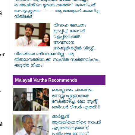
തിരഞ്ഞ് ആ കുടുംബം; പക്ഷേ വന്നില്ല..
രാജേഷിൻ്റെ മൃതദേഹത്തോട് കാണിച്ചത്
കൊടുംക്രൂരത............ ആ മക്കളോട് കാണിച്ച
ി,
നീതികേട്
വിവാഹ മോചനം
ഉറപ്പിച്ച് കോടതി
വളപ്പിലെത്തി!!
അവസാന
അഞ്ചുമിനുറ്റിൽ ട്വിസ്റ്റ്..
വിജയിയെ ഒഴിവാക്കുന്നില്ല.. ആ
ണ്‌
തീരുമാനത്തിലേക്ക് സംഗീത സ്വർണലിംഗം..
അടുത്ത നീക്കം!
Malayali Vartha Recommends
,
കൊല്ലാനും ചാകാനും
മനസ്സുറപ്പുള്ളവരുടെ
നേർക്കാഴ്ച്ച; ലോ ആന്റ്
ഓർഡർ ടീസർ എത്തി!!!
അർജുൻ
ആയങ്കിക്കെതിരെ നടപടി
ചി
എടുത്തോട്ടെയെന്ന്
പ്രതിപക്ഷ നേതാവ്