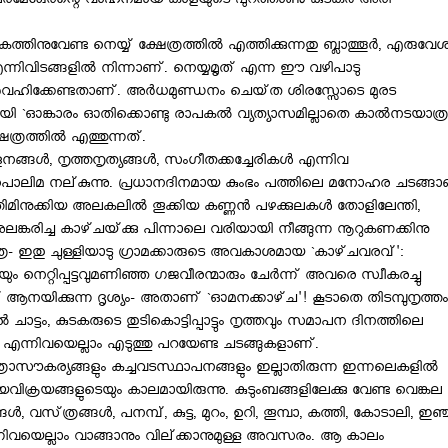
പരമേശ്വരന്റെ വാഹനമായ കാളയുടെ പുറത്താണു കുടകര്‍ അരി
തിനുവേണ്ട നെയ്യ്‌ ക്ഷേത്രത്തില്‍ എത്തിക്കുന്നതു ബ്ലാത്തൂര്‍, എരുവേശ
്നിവിടങ്ങളില്‍ നിന്നാണ്‌. നെയ്യമൃത്‌ എന്ന ഈ വഴിപാടു
‍വഹിക്കേണ്ടതാണ്‌. അര്‍ധമുണ്ഡനം ചെയ്‌ത ശിരസ്സോടെ മുരട
ായി `ഓങ്കാരം ഓതിക്കൊണ്ടു രാപകല്‍ വ്യത്യാസമില്ലാതെ കാല്‍നടയാത്ര
്രത്തില്‍ എത്തുന്നത്‌.
ങള്‍, നൃത്തനൃത്യങ്ങള്‍, സംഗീതക്കച്ചേരികള്‍ എന്നിവ
 പൊലിമ നല്‌കുന്നു. പ്രധാനദിനമായ കുംഭം പത്തിലെ മനോഹര ചടങ്ങാ
ിമിനുക്കിയ അലകലില്‍ തൂക്കിയ കണ്ണന്‍ പഴക്കുലകള്‍ തോളിലേന്തി,
്കരിച്ച കാഴ്‌ചയ്‌ക്കു പിന്നാലെ വരിയായി നീങ്ങുന്ന നൂറുകണക്കിനു
 ഇതു ചുള്ളിയാടു ഗ്രാമക്കാരുടെ അവകാശമായ `കാഴ്‌ചവരവ്‌':
ടയും നെറ്റിപ്പട്ടവുമണിഞ്ഞ ഗജവീരന്മാരും ചേര്‍ന്ന്‌ അവരെ സ്വീകരച്ചു
്‌ ആനയിക്കുന്ന ദൃശ്യം- അതാണ്‌ `ഓമനക്കാഴ്‌ച'! കൂടാതെ തിടമ്പുനൃത്തം
ല്‍ ചാട്ടം, കുടകരുടെ തുടികൊട്ടിപ്പാട്ടും നൃത്തവും സമാപന ദിനത്തിലെ
്പ്‌ എന്നിവയെല്ലാം എടുത്തു പറയേണ്ട ചടങ്ങുകളാണ്‌.
രാസൗകര്യങ്ങളും കച്ചവടസ്ഥാപനങ്ങളും ഇല്ലാതിരുന്ന ഇന്നലെകളില്‍
യവിക്രയങ്ങളുടെയും കാലമായിരുന്നു. കുടുംബങ്ങളിലേക്കു വേണ്ട വെങ്കല
ങള്‍, വസ്‌ത്രങ്ങള്‍, പനമ്പ്‌, കുട്ട, മുറം, ഉറി, തൂമ്പാ, കത്തി, കോടാലി, ഇഞ്
എന്നിവയെല്ലാം വാങ്ങാനും വില്‌ക്കാനുമുള്ള അവസരം. ആ കാലം