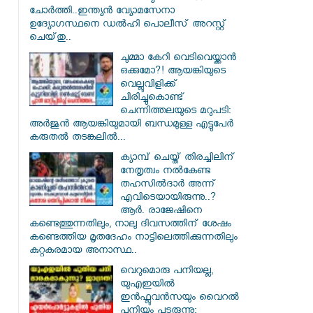
ചോർത്തി..ഇന്ത്യൻ വ്യോമസേനാ
ഉദ്യോഗസ്ഥനെ ഡൽഹി പൊലീസ് അറസ്റ്റ്
ചെയ്‌തു..
ചുമ്മാ കേറി വെടിവെയ്ക്കാൻ
ഒക്കുമോ?! ആയങ്കിയുടെ
വെല്ലുവിളിക്ക്
ചിരിച്ചുകൊണ്ട്
ചെന്നിത്തലയുടെ മറുപടി:
അർജുൻ ആയങ്കിയുമായി ബന്ധമുള്ള എട്ടുപേർ
കരുതൽ തടങ്കലിൽ...
ക്യാമ്പ് ചെയ്ത് തിരച്ചിലിന്
നേതൃത്വം നല്‍കേണ്ട
തഹസില്‍ദാര്‍ അന്ന്
എവിടെയായിരുന്നു..?
ആര്‍. രാജേഷിനെ
കണ്ടെത്തുന്നതിലും, നാലു ദിവസത്തിന് ശേഷം
കണ്ടെത്തിയ മൃതദേഹം നാട്ടിലെത്തിക്കുന്നതിലും
കുറ്റകരമായ അനാസ്ഥ..
വെറുമൊരു പനിയല്ല,
യുഎഇയിൽ
ഇൻഫ്ലുവൻസയും വൈറൽ
പനിയും പടരുന്നു;