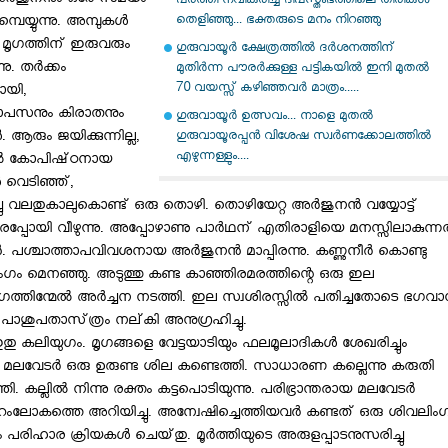
അര്‍ജുനനും ഒരേ സമയം
പരത്തി നവീകരിച്ച ദീപസ്തംഭത്തിലെ തിരികൾ
തെളിഞ്ഞു... ഭക്തരുടെ മനം നിറഞ്ഞു
്പെയ്യുന്നു. അമ്പുകള്‍
്ച മൃഗത്തിന്‌ ഇരുവരും
​ഗുരുവായൂർ ക്ഷേത്രത്തിൽ ദർശനത്തിന്
. തര്‍ക്കം
മുതിർന്ന പൗരർക്കുള്ള പട്ടികയിൽ ഇനി മുതൽ
70 വയസ്സ് കഴിഞ്ഞവർ മാത്രം.....
മായി,
താപസനും കിരാതനും
​ഗുരുവായൂർ ഉത്സവം... നാളെ മുതൽ
. ആരും ജയിക്കുന്നില്ല,
ഗുരുവായൂരപ്പൻ വിശേഷ സ്വർണക്കോലത്തിൽ
എഴുന്നള്ളും....
വില്‍ കോപിഷ്‌ഠനായ
വെടിഞ്ഞ്‌,
 വലതുകാലുകൊണ്ട്‌ ഒരു തൊഴി. തൊഴിയേറ്റ അര്‍ജുനന്‍ വയ്യോട്ട്‌
 ദൂരെപ്പോയി വീഴുന്നു. അപ്പോഴാണു പാര്‍ഥന്‌ എതിരാളിയെ മനസ്സിലാകുന്നത
 പശ്ചാത്താപവിവശനായ അര്‍ജുനന്‍ മാപ്പിരന്നു. കണ്ണുനീര്‍ കൊണ്ടു
വലിംഗം മെനഞ്ഞു. അടുത്തു കണ്ട കാഞ്ഞിരമരത്തിന്റെ ഒരു ഇല
ംഗത്തിന്മേല്‍ അര്‍ച്ചന നടത്തി. ഇല സ്വശിരസ്സില്‍ പതിച്ചതോടെ ഭഗവാന
ു പാശുപതാസ്‌ത്രം നല്‌കി അനുഗ്രഹിച്ചു.
ു കലിയുഗം. മൃഗങ്ങളെ വേട്ടയാടിയും ഫലമൂലാദികള്‍ ശേഖരിച്ചും
ലവേടര്‍ ഒരു ഉരുണ്ട ശില കണ്ടെത്തി. സാധാരണ കല്ലെന്നു കരുതി
ി. കല്ലില്‍ നിന്നു രക്തം കട്ടപൊടിയുന്നു. പരിഭ്രാന്തരായ മലവേടര്‍
റംലോകത്തെ അറിയിച്ചു. അന്വേഷിച്ചെത്തിയവര്‍ കണ്ടത്‌ ഒരു ശിവലിംഗ
ം പരിഹാര ക്രിയകള്‍ ചെയ്‌തു. മൂര്‍ത്തിയുടെ അരുളപ്പാടനുസരിച്ചു