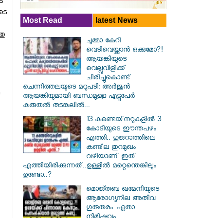
െ
ുടെ
Most Read
latest News
തു
ചുമ്മാ കേറി
വെടിവെയ്ക്കാൻ ഒക്കുമോ?!
ആയങ്കിയുടെ
വെല്ലുവിളിക്ക്
ചിരിച്ചുകൊണ്ട്
ചെന്നിത്തലയുടെ മറുപടി: അർജുൻ
ആയങ്കിയുമായി ബന്ധമുള്ള എട്ടുപേർ
കരുതൽ തടങ്കലിൽ...
13 കണ്ടെയ്‌നറുകളിൽ 3
കോടിയുടെ ഈന്തപഴം
എത്തി.. ഗുജറാത്തിലെ
കണ്ട്‌ല തുറമുഖം
വഴിയാണ് ഇത്
എത്തിയിരിക്കുന്നത്..ഉള്ളിൽ മറ്റെന്തെങ്കിലും
ഉണ്ടോ..?
മൊജ്തബ ഖമേനിയുടെ
ആരോഗ്യനില അതീവ
ഗുരുതരം..ഏതാ
നിമിഷവും