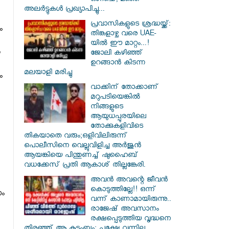
ഓറഞ്ച്, മഞ്ഞ
അലർട്ടുകൾ പ്രഖ്യാപിച്ചു...
പ്രവാസികളുടെ ശ്രദ്ധയ്ക്ക്:
ം
തിങ്കളാഴ്ച വരെ UAE-
യിൽ ഈ മാറ്റം...!
ന
ജോലി കഴിഞ്ഞ്
ഉറങ്ങാൻ കിടന്ന
മലയാളി മരിച്ചു
ം
വാക്കിന് തോക്കാണ്
മറുപടിയെങ്കിൽ
നിങ്ങളുടെ
ആയുധപ്പുരയിലെ
തോക്കുകളിവിടെ
തികയാതെ വരും;ഒളിവിലിരുന്ന്
പൊലീസിനെ വെല്ലുവിളിച്ച അർജുൻ
ആയങ്കിയെ പിന്തുണച്ച് ഷുഹൈബ്
വധക്കേസ് പ്രതി ആകാശ് തില്ലങ്കേരി.
അവൻ അവന്റെ ജീവൻ
കൊടുത്തില്ലേ!! ഒന്ന്
ാം
വന്ന് കാണാമായിരുന്നു..
രാജേഷ് അവസാനം
രക്ഷപ്പെടുത്തിയ വൃദ്ധനെ