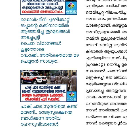
പായുന്നു. കിരാതനും 
പന്നിയുടെ നേര്‍ക്ക്‌ അമ
ഒരുമിച്ചേറ്റു നിലംപതിച
അവകാശം ഉന്നയിക്കുന്നു
ഡൊൾഫിൻ ചുഴലിക്കാറ്റ്
ജപ്പാന്റെ ഒക്കിനാവയിൽ
വാക്കേറ്റമായി, കയ്യേറ്റ
ആഞ്ഞടിച്ചു..തുറമുഖങ്ങൾ
അസ്‌ത്രയുദ്ധമായി. 
അടച്ചുപൂട്ടി
തമ്മില്‍ തുല്യശക്തികള്‍
ചൈന..വിമാനങ്ങൾ
തോല്‌ക്കുന്നില്ല. ഒടു
കൂട്ടത്തോടെ
കിരാതന്‍ ആയുധങ്ങള്‍ 
റദ്ധാക്കി..അതിശക്തമായ മഴ
എതിരാളിയെ സമീപിച്ചു
പെയ്യാൻ സാധ്യത..
(പുറകോട്ട്‌) തെറിച്ചു
സാക്ഷാല്‍ പരമശിവന്‍.
മണ്ണുകുഴച്ച്‌ ഒരു ശി
നുള്ളിയെടുത്തു ശിവലി
പ്രസാദിച്ചു. അര്‍ജുനന
കാലം കടന്നുപോയി. ഇത
വനത്തിലൂടെ അലഞ്ഞ മ
പാക് ചാര സുന്ദരിയെ കണ്ട്
അവര്‍ അതിന്മേല്‍ കുത്ത
മയങ്ങി.. രാജ്യസുരക്ഷയെ
ഓടിയകന്നു. വിവരം പു
ബാധിക്കുന്ന അതീവ
അവര്‍ ഭക്ത്യാദരപൂര്‍വ
രഹസ്യവിവരങ്ങൾ