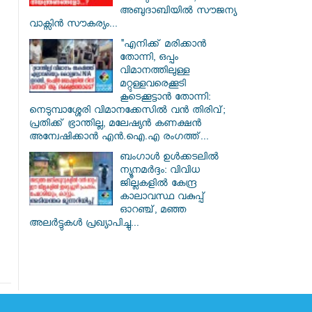
അബുദാബിയിൽ സൗജന്യ
വാക്സിൻ സൗകര്യം...
"എനിക്ക് മരിക്കാൻ
തോന്നി, ഒപ്പം
വിമാനത്തിലുള്ള
മറ്റുള്ളവരെക്കൂടി
കൂടെക്കൂട്ടാൻ തോന്നി:
നെടുമ്പാശ്ശേരി വിമാനക്കേസിൽ വൻ തിരിവ്;
പ്രതിക്ക് ഭ്രാന്തില്ല, മലേഷ്യൻ കണക്ഷൻ
അന്വേഷിക്കാൻ എൻ.ഐ.എ രംഗത്ത്...
ബംഗാൾ ഉൾക്കടലിൽ
ന്യൂനമർദ്ദം: വിവിധ
ജില്ലകളിൽ കേന്ദ്ര
കാലാവസ്ഥ വകുപ്പ്
ഓറഞ്ച്, മഞ്ഞ
അലർട്ടുകൾ പ്രഖ്യാപിച്ചു...