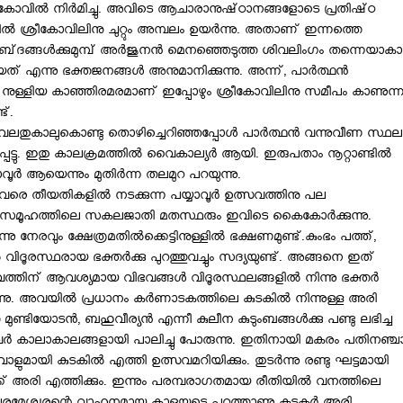
്രീകോവില്‍ നിര്‍മിച്ചു. അവിടെ ആചാരാനുഷ്‌ഠാനങ്ങളോടെ പ്രതിഷ്‌ഠ
ല്‍ ശ്രീകോവിലിനു ചുറ്റും അമ്പലം ഉയര്‍ന്നു. അതാണ്‌ ഇന്നത്തെ
‌ദങ്ങള്‍ക്കുമുമ്പ്‌ അര്‍ജുനന്‍ മെനഞ്ഞെടുത്ത ശിവലിംഗം തന്നെയാകാ
‌ എന്നു ഭക്തജനങ്ങള്‍ അനുമാനിക്കുന്നു. അന്ന്‌, പാര്‍ത്ഥന്‍
ല നുള്ളിയ കാഞ്ഞിരമരമാണ്‌ ഇപ്പോഴും ശ്രീകോവിലിനു സമീപം കാണുന്
്‌.
‍ വലതുകാലുകൊണ്ടു തൊഴിച്ചെറിഞ്ഞപ്പോള്‍ പാര്‍ത്ഥന്‍ വന്നുവീണ സ്ഥല
പെട്ടു. ഇതു കാലക്രമത്തില്‍ വൈകാല്യര്‍ ആയി. ഇരുപതാം നൂറ്റാണ്ടില്‍
ാവൂര്‍ ആയെന്നും മുതിര്‍ന്ന തലമുറ പറയുന്നു.
 വരെ തീയതികളില്‍ നടക്കുന്ന പയ്യാവൂര്‍ ഉത്സവത്തിനു പല
 സമൂഹത്തിലെ സകലജാതി മതസ്ഥരും ഇവിടെ കൈകോര്‍ക്കുന്നു.
ു നേരവും ക്ഷേത്രമതില്‍ക്കെട്ടിനുള്ളില്‍ ഭക്ഷണമുണ്ട്‌.കുംഭം പത്ത്‌,
‍ വിദൂരസ്ഥരായ ഭക്തര്‍ക്കു പുറത്തുവച്ചും സദ്യയുണ്ട്‌. അങ്ങനെ ഇത്‌
ത്തിന്‌ ആവശ്യമായ വിഭവങ്ങള്‍ വിദൂരസ്ഥലങ്ങളില്‍ നിന്നു ഭക്തര്‍
്നു. അവയില്‍ പ്രധാനം കര്‍ണാടകത്തിലെ കുടകില്‍ നിന്നുള്ള അരി
്ടിയോടന്‍, ബഹുവീര്യന്‍ എന്നീ കുലീന കുടുംബങ്ങള്‍ക്കു പണ്ടു ലഭിച്ച
 കാലാകാലങ്ങളായി പാലിച്ചു പോരുന്നു. ഇതിനായി മകരം പതിനഞ്ച
ുമായി കുടകില്‍ എത്തി ഉത്സവമറിയിക്കും. തുടര്‍ന്നു രണ്ടു ഘട്ടമായി
്ക്‌ അരി എത്തിക്കും. ഇന്നും പരമ്പരാഗതമായ രീതിയില്‍ വനത്തിലെ