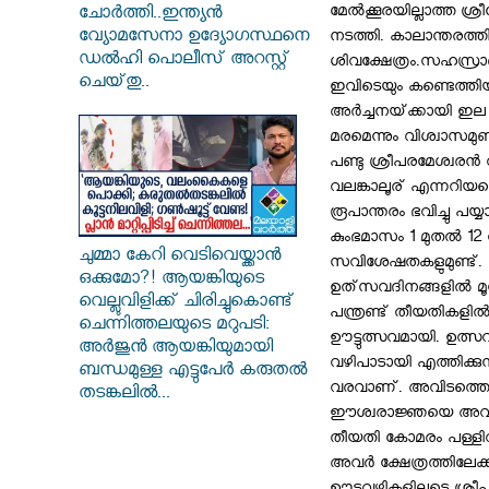
മേല്‍ക്കൂരയില്ലാത്ത ശ
ചോർത്തി..ഇന്ത്യൻ
വ്യോമസേനാ ഉദ്യോഗസ്ഥനെ
നടത്തി. കാലാന്തരത്തി
ഡൽഹി പൊലീസ് അറസ്റ്റ്
ശിവക്ഷേത്രം.സഹസ്രാബ്
ചെയ്‌തു..
ഇവിടെയും കണ്ടെത്തിയത്
അര്‍ച്ചനയ്‌ക്കായി ഇ
മരമെന്നും വിശ്വാസമുണ്ട
പണ്ടു ശ്രീപരമേശ്വരന്
വലങ്കാലൂര്‌ എന്നറിയപ്
രൂപാന്തരം ഭവിച്ചു പയ്യ
കുംഭമാസം 1 മുതല്‍ 12
ചുമ്മാ കേറി വെടിവെയ്ക്കാൻ
സവിശേഷതകളുമുണ്ട്‌.
ഒക്കുമോ?! ആയങ്കിയുടെ
ഉത്‌സവദിനങ്ങളില്‍ മൂന്ന
വെല്ലുവിളിക്ക് ചിരിച്ചുകൊണ്ട്
പന്ത്രണ്ട്‌ തീയതികളില്
ചെന്നിത്തലയുടെ മറുപടി:
ഊട്ടുത്സവമായി. ഉത്സവ
അർജുൻ ആയങ്കിയുമായി
വഴിപാടായി എത്തിക്കുന
ബന്ധമുള്ള എട്ടുപേർ കരുതൽ
വരവാണ്‌. അവിടത്തെ മുണ
തടങ്കലിൽ...
ഈശ്വരാജ്ഞയെ അവര്‍
തീയതി കോമരം പള്ളിവാള
അവര്‍ ക്ഷേത്രത്തിലേക