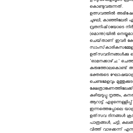
ഊടുവഴികളിലൂടെ ശ്രീ
കൊണ്ടുവരുന്നത്‌.
ഉത്സവത്തില്‍ അഭിഷേകത്
ചുഴലി, കാഞ്ഞിലേരി എന
വ്രതനിഷ്‌ഠയോടെ നിര്
(മൊന്ത)യില്‍ നെയ്യുമ
ചെയ്‌താണ്‌ ഇവര്‍ ക്ഷേത
സാംസ്‌കാരികസമ്മേളനങ്
ഉത്‌സവദിനങ്ങള്‍ക്കു
'ഓമനക്കാഴ്‌ച.' ചെത്ത
കുരുത്തോലകൊണ്ട്‌ അലങ
ഭക്തരുടെ ഘോഷയാത്ര-
ചെണ്ടമേളവും മുത്തുക്കു
ക്ഷേത്രാങ്കണത്തിലേക്ക
കുഴിയടുപ്പു നൃത്തം, കന
ആറാട്ട്‌ എഴുന്നെള്ളിപ
ഇന്നത്തെപ്പോലെ യാത്
ഉത്‌സവ ദിനങ്ങള്‍ ക്ര
പാത്രങ്ങള്‍, ചട്ടി, കലങ്
വിത്ത്‌ വാഴക്കന്ന്‌ 