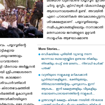
മലയോര പട്ടണമാണു പയ്യാവൂര്‍. ഇവിട
ഹിന്ദു, മുസ്ലീം, ക്രിസ്‌ത്യന്‍ വിശ്വാസികള
ആരാധനാലയങ്ങള്‍ ഉണ്ട്‌. അവയില്‍
ഏറെ പൗരാണികത അവകാശപ്പെടുന്ന
ശിവക്ഷേത്രമാണ്‌. പയ്യാവൂരിലെയും
സമീപപ്രദേശങ്ങളിലെയും നാനാജാതി
മതസ്ഥരായ ജനങ്ങളുടെ മുഴുവന്‍
സാമൂഹിക ആഘോഷമാണു
വം. പയ്യാവൂരിന്റെ
More Stories...
ാട്ടികളായ
ഒഡീഷയിലെ പുരിയിൽ വ്യാഴാഴ്ച നടന്ന
വാപരയുഗത്തോളം
ജഗന്നാഥ രഥയാത്രയ്ക്കിടെ ഉണ്ടായ തിക്കിലും
ണ്ഡവന്മാരുടെ
തിരക്കിലും പെട്ട് ഒരു മരണം.... നിരവധി പേർക്ക്
ി വീരനായ അര്‍ജുനന്‍
പരുക്ക്
ായി ശ്രീപരമേശ്വരനെ
വറുതിയുടെ നാളുകളെ മറികടക്കാൻ
യുന്നു. കാലമേറെ
പ്രാർത്ഥനകളിലൂടെ... ഭക്തിയുടേയും,
ശിവപാര്‍വതിമാര്‍
തീര്‍ത്ഥാടനത്തിന്റേയും പുണ്യമാസം ഇന്ന്
്‍ കിരാതവേഷത്തില്‍
ആരംഭം... ഇനി ക്ഷേത്രങ്ങളിലും വീടുകളിലും
്‍ഭത്തില്‍ മൂകാസുരന്‍
രാമായണപാരായണത്തിന്റെ നാളുകൾ....
 അവര്‍ക്കിടയിലൂടെ
ഗുരുവായൂർ ക്ഷേത്രം കിഴക്കേ നടയിൽ നിറശോഭ