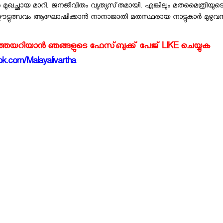
 മുഖച്ഛായ മാറി. ജനജീവിതം വ്യത്യസ്‌തമായി. എങ്കിലും മതമൈത്രിയുട
 ഊട്ടുത്സവം ആഘോഷിക്കാന്‍ നാനാജാതി മതസ്ഥരായ നാട്ടുകാര്‍ മുഴുവന്
്‍ത്തയറിയാന്‍ ഞങ്ങളുടെ ഫേസ്‌ബുക്ക്‌ പേജ് LIKE ചെയ്യുക
k.com/Malayalivartha