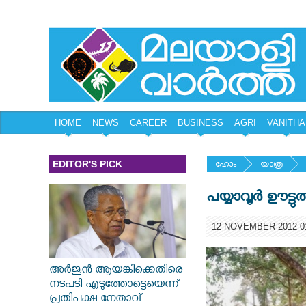
HOME
NEWS
CAREER
BUSINESS
AGRI
VANITHA
EDITOR'S PICK
ഹോം
യാത്ര
പയ്യാവൂര്‍ ഊട്
12 NOVEMBER 2012 01
അർജുൻ ആയങ്കിക്കെതിരെ
നടപടി എടുത്തോട്ടെയെന്ന്
പ്രതിപക്ഷ നേതാവ്