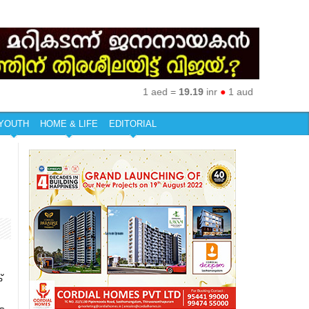
1 aed =
19.19
inr
●
1 aud =
50.27
inr
●
1 e
YOUTH
HOME & LIFE
EDITORIAL
‌