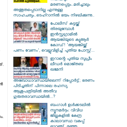
മരണപ്പെടും..മരിച്ചാലും
അത്ഭുതപ്പെടാനില്ല എന്നുള്ള
സാഹചര്യം..ടെഹ്റാനിൽ ഭയം നിഴലിക്കുന്നു..
പോലീസ് കട്ടയ്ക്ക്
തിരയുമ്പോൾ
ഇൻസ്റ്റഗ്രാമിൽ
ആയങ്കിയുടെ ക്യുആർ
കോഡ്! 'ആയങ്കിയ്ക്ക്
പണം വേണം', വെല്ലുവിളിച്ച് പുതിയ പോസ്റ്റ്...
ഇറാന്റെ പുതിയ സുപ്രീം
ലീഡർ മൊജ്തബ
്‌.
ഖമേനി
അബോധാവസ്ഥയിലെന്ന് റിപ്പോർട്ട്; ഭരണം
്‍
പിടിച്ചതിന് പിന്നാലെ രഹസ്യ
ആശുപത്രിയിൽ അതീവ
ഗുരുതരാവസ്ഥയിൽ...?
ബംഗാൾ ഉൾക്കടലിൽ
ന്യൂനമർദ്ദം: വിവിധ
ജില്ലകളിൽ കേന്ദ്ര
ം.
കാലാവസ്ഥ വകുപ്പ്