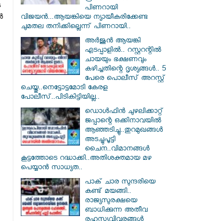
െ
പിണറായി
‍
വിജയൻ...ആയങ്കിയെ ന്യായീകരിക്കേണ്ട
ചുമതല തനിക്കില്ലെന്ന് പിണറായി..
അർജുൻ ആയങ്കി
എടപ്പാളിൽ.. റസ്റ്ററന്റിൽ
ചായയും ഭക്ഷണവും
കഴിച്ചതിന്റെ ദൃശ്യങ്ങൾ.. 5
പേരെ പൊലീസ് അറസ്റ്റ്
ചെയ്തു..നെട്ടോട്ടമോടി കേരള
പോലീസ്..പിടികിട്ടിയില്ല..
ഡൊൾഫിൻ ചുഴലിക്കാറ്റ്
ജപ്പാന്റെ ഒക്കിനാവയിൽ
ആഞ്ഞടിച്ചു..തുറമുഖങ്ങൾ
അടച്ചുപൂട്ടി
ചൈന..വിമാനങ്ങൾ
കൂട്ടത്തോടെ റദ്ധാക്കി..അതിശക്തമായ മഴ
പെയ്യാൻ സാധ്യത..
പാക് ചാര സുന്ദരിയെ
കണ്ട് മയങ്ങി..
രാജ്യസുരക്ഷയെ
ബാധിക്കുന്ന അതീവ
രഹസ്യവിവരങ്ങൾ