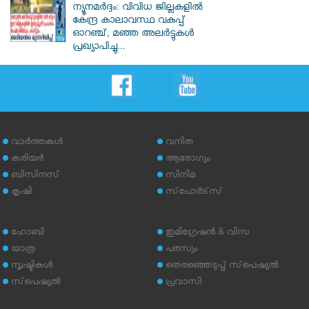
ന്യൂനമർദ്ദം: വിവിധ ജില്ലകളിൽ
കേന്ദ്ര കാലാവസ്ഥ വകുപ്പ്
ഓറഞ്ച്, മഞ്ഞ അലർട്ടുകൾ
പ്രഖ്യാപിച്ചു...
വാര്‍ത്തകള്‍
വനിത
കരിയര്‍
ആരോഗ്യം
ബിസിനസ്
സിനിമ
കൃഷി
സ്‌പോര്‍ട്‌സ്
ഹോബി
ഇമിഗ്രേഷന്‍ & വിസ
യാത്ര
പരസ്യം
സൃഷ്ടികള്‍
തെരഞ്ഞെടുപ്പ് സ്‌പെഷ്യല്‍
സ്‌പെഷ്യല്‍
പ്രവാസി