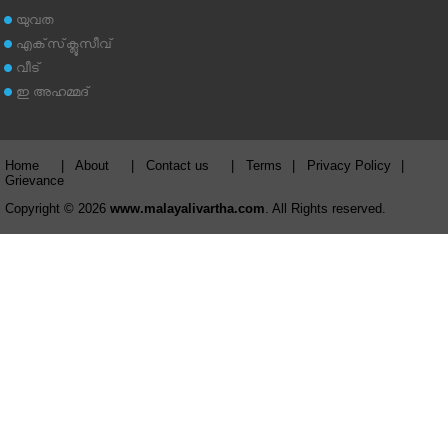
യുവത
എക്‌സ്‌ക്ലൂസീവ്
വീട്
ഇ അഹമ്മദ്‌
Home
|
About
|
Contact us
|
Terms
|
Privacy Policy
|
Grievance
Copyright © 2026
www.malayalivartha.com
. All Rights reserved.