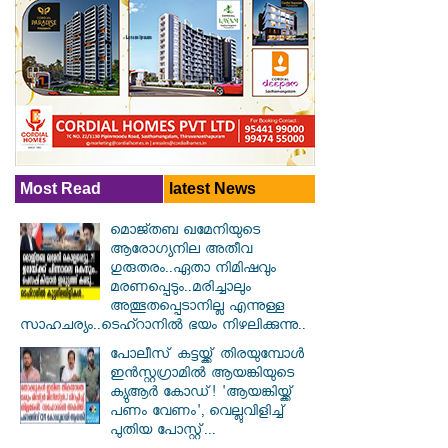
Most Read
latest News
മൊജ്തബ ഖമേനിയുടെ
ആരോഗ്യനില അതീവ
ഗുരുതരം..ഏതാ നിമിഷവും
മരണപ്പെടും..മരിച്ചാലും
അത്ഭുതപ്പെടാനില്ല എന്നുള്ള
സാഹചര്യം..ടെഹ്റാനിൽ ഭയം നിഴലിക്കുന്നു..
പോലീസ് കട്ടയ്ക്ക് തിരയുമ്പോൾ
ഇൻസ്റ്റഗ്രാമിൽ ആയങ്കിയുടെ
ക്യുആർ കോഡ്! 'ആയങ്കിയ്ക്ക്
പണം വേണം', വെല്ലുവിളിച്ച്
പുതിയ പോസ്റ്റ്...