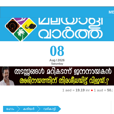
M
08
Aug / 2026
Saturday
1 aed =
19.19
inr
●
1 aud =
50.27
i
ഹോം
കരിയര്‍
വഴികാട്ടി