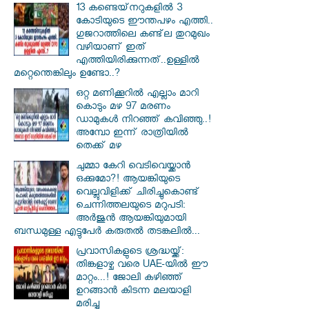
13 കണ്ടെയ്‌നറുകളിൽ 3
കോടിയുടെ ഈന്തപഴം എത്തി..
ഗുജറാത്തിലെ കണ്ട്‌ല തുറമുഖം
വഴിയാണ് ഇത്
എത്തിയിരിക്കുന്നത്..ഉള്ളിൽ
മറ്റെന്തെങ്കിലും ഉണ്ടോ..?
ഒറ്റ മണിക്കൂറിൽ എല്ലാം മാറി
കൊടും മഴ 97 മരണം
ഡാമുകൾ നിറഞ്ഞ് കവിഞ്ഞു..!
അമ്പോ ഇന്ന് രാത്രിയിൽ
തെക്ക് മഴ
ചുമ്മാ കേറി വെടിവെയ്ക്കാൻ
ഒക്കുമോ?! ആയങ്കിയുടെ
വെല്ലുവിളിക്ക് ചിരിച്ചുകൊണ്ട്
ചെന്നിത്തലയുടെ മറുപടി:
അർജുൻ ആയങ്കിയുമായി
ബന്ധമുള്ള എട്ടുപേർ കരുതൽ തടങ്കലിൽ...
പ്രവാസികളുടെ ശ്രദ്ധയ്ക്ക്:
തിങ്കളാഴ്ച വരെ UAE-യിൽ ഈ
മാറ്റം...! ജോലി കഴിഞ്ഞ്
ഉറങ്ങാൻ കിടന്ന മലയാളി
മരിച്ചു