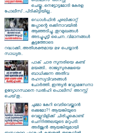
പൊലീസ് അറസ്റ്റ്
ചെയ്തു..നെട്ടോട്ടമോടി കേരള
പോലീസ്..പിടികിട്ടിയില്ല..
ഡൊൾഫിൻ ചുഴലിക്കാറ്റ്
ജപ്പാന്റെ ഒക്കിനാവയിൽ
ആഞ്ഞടിച്ചു..തുറമുഖങ്ങൾ
അടച്ചുപൂട്ടി ചൈന..വിമാനങ്ങൾ
കൂട്ടത്തോടെ
റദ്ധാക്കി..അതിശക്തമായ മഴ പെയ്യാൻ
സാധ്യത..
പാക് ചാര സുന്ദരിയെ കണ്ട്
മയങ്ങി.. രാജ്യസുരക്ഷയെ
ബാധിക്കുന്ന അതീവ
രഹസ്യവിവരങ്ങൾ
ചോർത്തി..ഇന്ത്യൻ വ്യോമസേനാ
ഉദ്യോഗസ്ഥനെ ഡൽഹി പൊലീസ് അറസ്റ്റ്
ചെയ്‌തു..
ചുമ്മാ കേറി വെടിവെയ്ക്കാൻ
ഒക്കുമോ?! ആയങ്കിയുടെ
വെല്ലുവിളിക്ക് ചിരിച്ചുകൊണ്ട്
ചെന്നിത്തലയുടെ മറുപടി:
അർജുൻ ആയങ്കിയുമായി