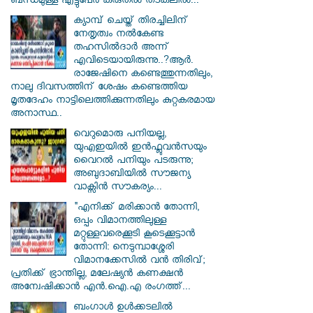
ബന്ധമുള്ള എട്ടുപേർ കരുതൽ തടങ്കലിൽ...
ക്യാമ്പ് ചെയ്ത് തിരച്ചിലിന്
നേതൃത്വം നല്‍കേണ്ട
തഹസില്‍ദാര്‍ അന്ന്
എവിടെയായിരുന്നു..?ആര്‍.
രാജേഷിനെ കണ്ടെത്തുന്നതിലും,
നാലു ദിവസത്തിന് ശേഷം കണ്ടെത്തിയ
മൃതദേഹം നാട്ടിലെത്തിക്കുന്നതിലും കുറ്റകരമായ
അനാസ്ഥ..
വെറുമൊരു പനിയല്ല,
യുഎഇയിൽ ഇൻഫ്ലുവൻസയും
വൈറൽ പനിയും പടരുന്നു;
അബുദാബിയിൽ സൗജന്യ
വാക്സിൻ സൗകര്യം...
"എനിക്ക് മരിക്കാൻ തോന്നി,
ഒപ്പം വിമാനത്തിലുള്ള
മറ്റുള്ളവരെക്കൂടി കൂടെക്കൂട്ടാൻ
തോന്നി: നെടുമ്പാശ്ശേരി
വിമാനക്കേസിൽ വൻ തിരിവ്;
പ്രതിക്ക് ഭ്രാന്തില്ല, മലേഷ്യൻ കണക്ഷൻ
അന്വേഷിക്കാൻ എൻ.ഐ.എ രംഗത്ത്...
ബംഗാൾ ഉൾക്കടലിൽ