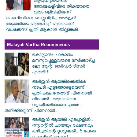
ആയുധപ്പുരയിലെ
തോക്കുകളിവിടെ തികയാതെ
വരും;ഒളിവിലിരുന്ന്
പൊലീസിനെ വെല്ലുവിളിച്ച അർജുൻ
ആയങ്കിയെ പിന്തുണച്ച് ഷുഹൈബ്
വധക്കേസ് പ്രതി ആകാശ് തില്ലങ്കേരി.
Malayali Vartha Recommends
കൊല്ലാനും ചാകാനും
മനസ്സുറപ്പുള്ളവരുടെ നേർക്കാഴ്ച്ച;
ലോ ആന്റ് ഓർഡർ ടീസർ
എത്തി!!!
അർജുൻ ആയങ്കിക്കെതിരെ
നടപടി എടുത്തോട്ടെയെന്ന്
പ്രതിപക്ഷ നേതാവ് പിണറായി
വിജയൻ...ആയങ്കിയെ
ന്യായീകരിക്കേണ്ട ചുമതല
തനിക്കില്ലെന്ന് പിണറായി..
അർജുൻ ആയങ്കി എടപ്പാളിൽ..
റസ്റ്ററന്റിൽ ചായയും ഭക്ഷണവും
കഴിച്ചതിന്റെ ദൃശ്യങ്ങൾ.. 5 പേരെ