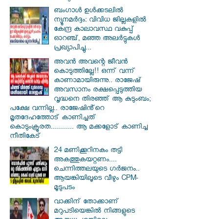
ബംഗാൾ ഉൾക്കടലിൽ
ന്യൂനമർദ്ദം: വിവിധ ജില്ലകളിൽ
കേന്ദ്ര കാലാവസ്ഥ വകുപ്പ്
ഓറഞ്ച്, മഞ്ഞ അലർട്ടുകൾ
പ്രഖ്യാപിച്ചു...
അവൻ അവന്റെ ജീവൻ
കൊടുത്തില്ലേ!! ഒന്ന് വന്ന്
കാണാമായിരുന്നു.. രാജേഷ്
അവസാനം രക്ഷപ്പെടുത്തിയ
വൃദ്ധനെ തിരഞ്ഞ് ആ കുടുംബം;
പക്ഷേ വന്നില്ല.. രാജേഷിൻ്റെ
മൃതദേഹത്തോട് കാണിച്ചത്
കൊടുംക്രൂരത............ ആ മക്കളോട് കാണിച്ച
നീതികേട്
24 മണിക്കൂറിനകം തട്ടി
അകത്തുകയറ്റണം....
ചെന്നിത്തലയുടെ ഗർജനം..
ആയങ്കിയിലൂടെ വീഴും CPM-
മൂടുപടം
വാക്കിന് തോക്കാണ്
മറുപടിയെങ്കിൽ നിങ്ങളുടെ