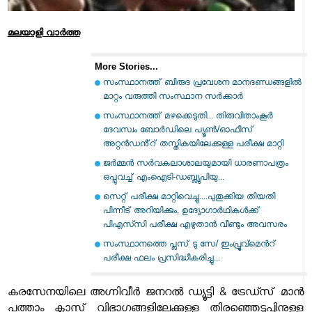
മലയാളി വാര്‍ത്ത
More Stories...
സംസ്ഥാനത്ത് ബിരുദ പ്രവേശന മാനദണ്ഡങ്ങളിൽ
മാറ്റം വരുത്തി സംസ്ഥാന സർക്കാർ
സംസ്ഥാനത്ത് മഴക്കെടുതി... തിരുവിതാംകൂർ
ദേവസ്വം ബോർഡിലെ പ്യൂൺ/ഓഫീസ്
അറ്റൻഡൻ്റ് തസ്തികയിലേക്കുള്ള പരീക്ഷ മാറ്റി
ജർമ്മൻ സർവകലാശാലയുമായി ധാരണാപത്രം
ഒപ്പുവച്ച് എംഐടി-ഡബ്ല്യുപിയു...
സെറ്റ് പരീക്ഷ മാറ്റിവെച്ചു....പുതുക്കിയ തിയതി
പിന്നീട് അറിയിക്കും, ഉദ്യോഗാർഥികൾക്ക്
പിഎസ്‍സി പരീക്ഷ എഴുതാൻ വീണ്ടും അവസരം
സംസ്ഥാനത്തെ പ്ലസ് ടു സേ/ ഇംപ്രൂവ്മെൻറ്
പരീക്ഷ ഫലം പ്രസിദ്ധീകരിച്ചു...
കരസേനയിലെ അഗ്നിവീർ ജനറൽ ഡ്യൂട്ടി & ട്രേഡ്സ് മാൻ
പത്താം ക്ലാസ് വിഭാഗങ്ങളിലേക്കുള്ള തിരഞ്ഞെടുപ്പിനുള്ള