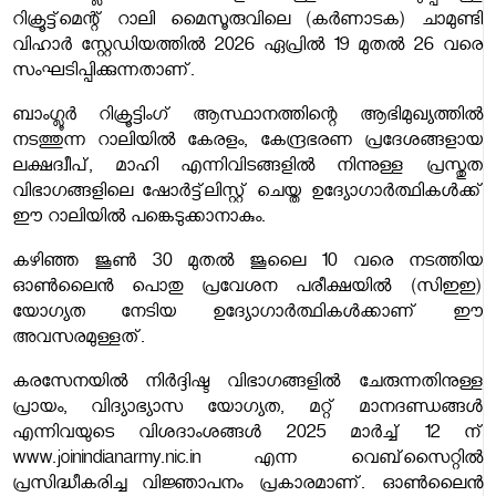
റിക്രൂട്ട്മെന്റ് റാലി മൈസൂരുവിലെ (കർണാടക) ചാമുണ്ടി
വിഹാർ സ്റ്റേഡിയത്തിൽ 2026 ഏപ്രിൽ 19 മുതൽ 26 വരെ
സംഘടിപ്പിക്കുന്നതാണ്.
ബാംഗ്ലൂർ റിക്രൂട്ടിംഗ് ആസ്ഥാനത്തിന്റെ ആഭിമുഖ്യത്തിൽ
നടത്തുന്ന റാലിയിൽ കേരളം, കേന്ദ്രഭരണ പ്രദേശങ്ങളായ
ലക്ഷദ്വീപ്, മാഹി എന്നിവിടങ്ങളിൽ നിന്നുള്ള പ്രസ്തുത
വിഭാഗങ്ങളിലെ ഷോർട്ട്‌ലിസ്റ്റ് ചെയ്ത ഉദ്യോഗാർത്ഥികൾക്ക്
ഈ റാലിയിൽ പങ്കെടുക്കാനാകും.
കഴിഞ്ഞ ജൂൺ 30 മുതൽ ജൂലൈ 10 വരെ നടത്തിയ
ഓൺലൈൻ പൊതു പ്രവേശന പരീക്ഷയിൽ (സിഇഇ)
യോഗ്യത നേടിയ ഉദ്യോഗാർത്ഥികൾക്കാണ് ഈ
അവസരമുള്ളത്.
കരസേനയിൽ നിർദ്ദിഷ്ട വിഭാഗങ്ങളിൽ ചേരുന്നതിനുള്ള
പ്രായം, വിദ്യാഭ്യാസ യോഗ്യത, മറ്റ് മാനദണ്ഡങ്ങൾ
എന്നിവയുടെ വിശദാംശങ്ങൾ 2025 മാർച്ച് 12 ന്
www.joinindianarmy.nic.in എന്ന വെബ്‌സൈറ്റിൽ
പ്രസിദ്ധീകരിച്ച വിജ്ഞാപനം പ്രകാരമാണ്. ഓൺലൈൻ