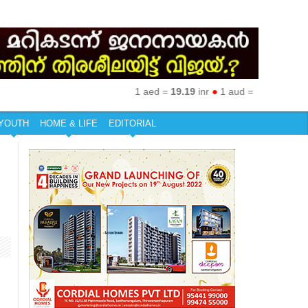
1 aed =
19.19
inr
●
1 aud =
50.27
inr
●
1 eu
YOUTH
HOME & LIFE
EDITORIAL