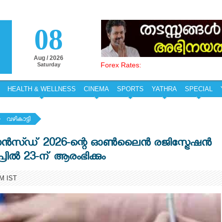
08
Aug / 2026
Forex Rates:
Saturday
HEALTH & WELLNESS
CINEMA
SPORTS
YATHRA
SPECIAL
വഴികാട്ടി
ൻസ്ഡ് 2026-ന്റെ ഓൺലൈൻ രജിസ്ട്രേഷൻ
ിൽ 23-ന് ആരംഭിക്കും
PM IST