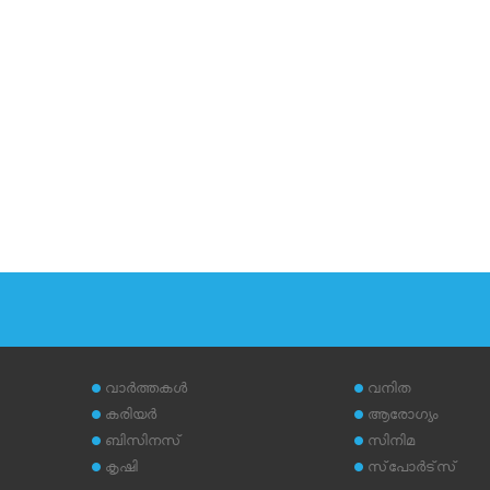
വാര്‍ത്തകള്‍
വനിത
കരിയര്‍
ആരോഗ്യം
ബിസിനസ്
സിനിമ
കൃഷി
സ്‌പോര്‍ട്‌സ്