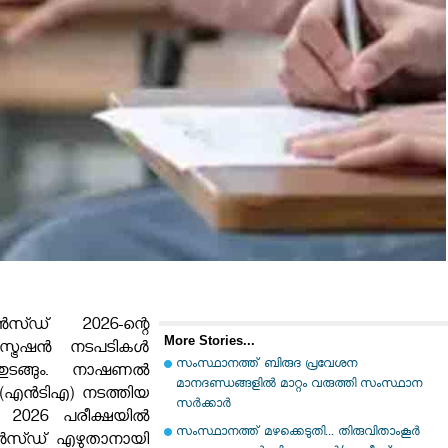
്ഡ് 2026-ന്റെ
More Stories...
്രേഷൻ നടപടികൾ
സംസ്ഥാനത്ത് ബിരുദ പ്രവേശന
തുടങ്ങും. നാഷണൽ
മാനദണ്ഡങ്ങളിൽ മാറ്റം വരുത്തി സംസ്ഥാന
 (എൻ‌ടി‌എ) നടത്തിയ
സർക്കാർ
2026 പരീക്ഷയിൽ
സംസ്ഥാനത്ത് മഴക്കെടുതി... തിരുവിതാംകൂർ
വാൻസ്ഡ് എഴുതാനായി