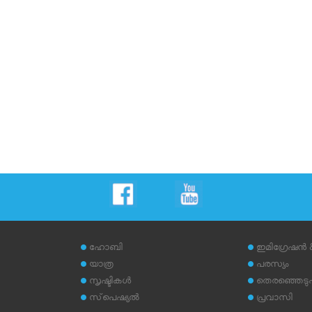
ഹോബി
ഇമിഗ്രേഷന്‍
യാത്ര
പരസ്യം
സൃഷ്ടികള്‍
തെരഞ്ഞെടുപ്പ
സ്‌പെഷ്യല്‍
പ്രവാസി