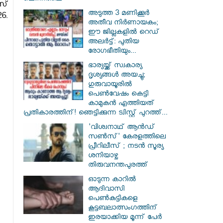
സ്
അടുത്ത 3 മണിക്കൂർ
6.
അതീവ നിർണായകം;
ഈ ജില്ലകളിൽ റെഡ്
അലർട്ട്: പുതിയ
രോഗഭീതിയും...
ഭാര്യയ്ക്ക് സ്വകാര്യ
ദൃശ്യങ്ങൾ അയച്ചു;
ഗുരുവായൂരിൽ
പെൺവേഷം കെട്ടി
കാമുകൻ എത്തിയത്
പ്രതികാരത്തിന്! ഞെട്ടിക്കുന്ന ട്വിസ്റ്റ് പുറത്ത്...
'വിശ്വനാഥ് ആന്‍ഡ്
സണ്‍സ്' കേരളത്തിലെ
പ്രീറിലീസ് ; നടന്‍ സൂര്യ
ശനിയാഴ്ച
തിരുവനന്തപുരത്ത്
ഓടുന്ന കാറില്‍
ആദിവാസി
പെണ്‍കുട്ടികളെ
കൂട്ടബലാത്സംഗത്തിന്
ഇരയാക്കിയ മൂന്ന് പേര്‍