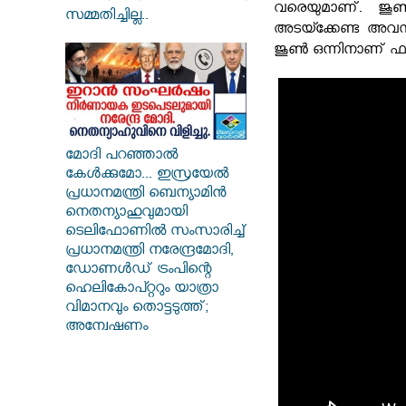
വരെയുമാണ്. ജൂൺ 
സമ്മതിച്ചില്ല..
അടയ്ക്കേണ്ട അവസ
ജൂൺ ഒന്നിനാണ് ഫല
മോദി പറഞ്ഞാൽ
കേൾക്കുമോ... ഇസ്രയേൽ
പ്രധാനമന്ത്രി ബെന്യാമിൻ
നെതന്യാഹുവുമായി
ടെലിഫോണിൽ സംസാരിച്ച്
പ്രധാനമന്ത്രി നരേന്ദ്രമോദി,
ഡോണൾഡ് ട്രംപിന്റെ
ഹെലികോപ്റ്ററും യാത്രാ
വിമാനവും തൊട്ടടുത്ത്;
അന്വേഷണം