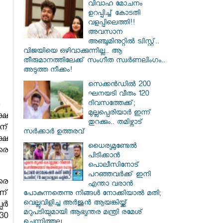
വിവാഹ മോചനം
ഉറപ്പിച്ച് കോടതി
വളപ്പിലെത്തി!!
അവസാന
അഞ്ചുമിനുറ്റിൽ ട്വിസ്റ്റ്..
വിജയിയെ ഒഴിവാക്കുന്നില്ല.. ആ
തീരുമാനത്തിലേക്ക് സംഗീത സ്വർണലിംഗം..
അടുത്ത നീക്കം!
സെക്കൻഡിൽ 200
ഘനയടി വീതം 120
ദിവസത്തേക്ക്;
മുല്ലപ്പെരിയാർ ഇന്ന്
്ഷ
തുറക്കും.. തമിഴ്നാട്
ന്
സർക്കാർ ഉത്തരവ്
്ഷ
ധൈര്യമുണ്ടേൽ
രെ
പിടിക്കാൻ
പൊലീസിനോട്
പറഞ്ഞവർക്ക് ഇനി
രെ
എന്താ വരാൻ
ണ്
പോകുന്നതെന്നു നിങ്ങൾ നോക്കിയാൽ മതി;
വെല്ലുവിളിച്ച അർജുൻ ആയങ്കിയ്ക്ക്
്പർ
മറുപടിയുമായി ആഭ്യന്തര മന്ത്രി രമേശ്
30
ചെന്നിത്തല