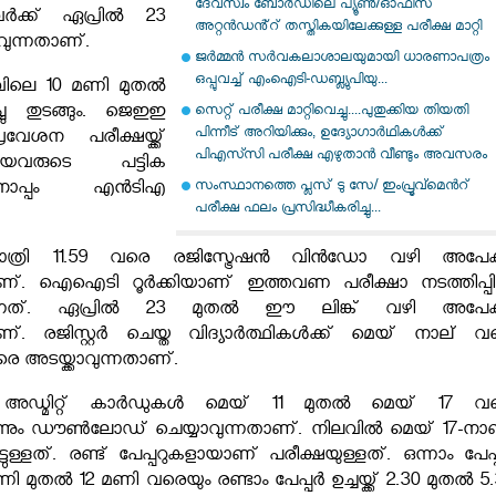
ദേവസ്വം ബോർഡിലെ പ്യൂൺ/ഓഫീസ്
ർക്ക് ഏപ്രിൽ 23
അറ്റൻഡൻ്റ് തസ്തികയിലേക്കുള്ള പരീക്ഷ മാറ്റി
വുന്നതാണ്.
ജർമ്മൻ സർവകലാശാലയുമായി ധാരണാപത്രം
ഒപ്പുവച്ച് എംഐടി-ഡബ്ല്യുപിയു...
വിലെ 10 മണി മുതൽ
ചു തുടങ്ങും. ജെഇഇ
സെറ്റ് പരീക്ഷ മാറ്റിവെച്ചു....പുതുക്കിയ തിയതി
പിന്നീട് അറിയിക്കും, ഉദ്യോഗാർഥികൾക്ക്
േശന പരീക്ഷയ്ക്ക്
പിഎസ്‍സി പരീക്ഷ എഴുതാൻ വീണ്ടും അവസരം
യവരുടെ പട്ടിക
സംസ്ഥാനത്തെ പ്ലസ് ടു സേ/ ഇംപ്രൂവ്മെൻറ്
തിനൊപ്പം എൻടിഎ
പരീക്ഷ ഫലം പ്രസിദ്ധീകരിച്ചു...
രാത്രി 11.59 വരെ രജിസ്ട്രേഷൻ വിൻഡോ വഴി അപേക
നതാണ്. ഐഐടി റൂർക്കിയാണ് ഇത്തവണ പരീക്ഷാ നടത്തിപ്പി
ുന്നത്. ഏപ്രിൽ 23 മുതൽ ഈ ലിങ്ക് വഴി അപേക
താണ്. രജിസ്റ്റർ ചെയ്ത വിദ്യാർത്ഥികൾക്ക് മെയ് നാല് വ
 അടയ്ക്കാവുന്നതാണ്.
്ക് അഡ്മിറ്റ് കാർഡുകൾ മെയ് 11 മുതൽ മെയ് 17 വ
്നും ഡൗൺലോഡ് ചെയ്യാവുന്നതാണ്. നിലവിൽ മെയ് 17-നാ
ിട്ടുള്ളത്. രണ്ട് പേപ്പറുകളായാണ് പരീക്ഷയുള്ളത്. ഒന്നാം പേപ
മുതൽ 12 മണി വരെയും രണ്ടാം പേപ്പർ ഉച്ചയ്ക്ക് 2.30 മുതൽ 5.