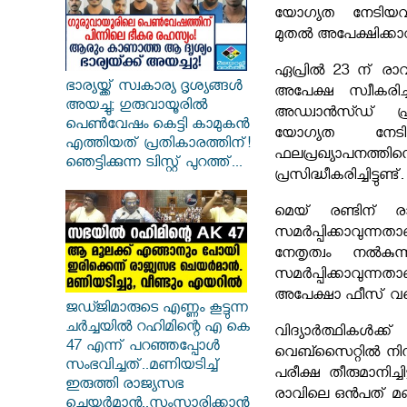
യോഗ്യത നേടിയവ
മുതൽ അപേക്ഷിക്കാ
ഏപ്രിൽ 23 ന് രാ
ഭാര്യയ്ക്ക് സ്വകാര്യ ദൃശ്യങ്ങൾ
അപേക്ഷ സ്വീകരിച്
അയച്ചു; ഗുരുവായൂരിൽ
അഡ്വാൻസ്ഡ് പ്രവ
പെൺവേഷം കെട്ടി കാമുകൻ
യോഗ്യത നേടി
എത്തിയത് പ്രതികാരത്തിന്!
ഫലപ്രഖ്യാപനത്
ഞെട്ടിക്കുന്ന ട്വിസ്റ്റ് പുറത്ത്...
പ്രസിദ്ധീകരിച്ചിട്ടുണ്ട്.
മെയ് രണ്ടിന് 
സമർപ്പിക്കാവുന്
നേതൃത്വം നൽക
സമർപ്പിക്കാവുന്ന
അപേക്ഷാ ഫീസ് വരെ
ജഡ്ജിമാരുടെ എണ്ണം കൂട്ടുന്ന
ചർച്ചയിൽ റഹിമിന്റെ എ കെ
വിദ്യാർത്ഥികൾക
47 എന്ന് പറഞ്ഞപ്പോൾ
വെബ്സൈറ്റിൽ നിന
സംഭവിച്ചത്..മണിയടിച്ച്
പരീക്ഷ തീരുമാനിച്ച
ഇരുത്തി രാജ്യസഭ
രാവിലെ ഒൻപത് മണി 
ചെയർമാൻ..സംസാരിക്കാൻ