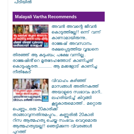
പിടിയില്‍
Malayali Vartha Recommends
അവൻ അവന്റെ ജീവൻ
കൊടുത്തില്ലേ!! ഒന്ന് വന്ന്
കാണാമായിരുന്നു..
രാജേഷ് അവസാനം
രക്ഷപ്പെടുത്തിയ വൃദ്ധനെ
തിരഞ്ഞ് ആ കുടുംബം; പക്ഷേ വന്നില്ല..
രാജേഷിൻ്റെ മൃതദേഹത്തോട് കാണിച്ചത്
കൊടുംക്രൂരത............ ആ മക്കളോട് കാണിച്ച
നീതികേട്
വിവാഹം കഴിഞ്ഞ്
മാസങ്ങൾ അതിനകത്ത്
അയാളുടെ സ്വഭാവം മാറി..
ലഹരിയടിച്ച് കിറുങ്ങി
കൂട്ടുകാരുമൊത്ത്.. മറ്റൊരു
പെണ്ണും..ഒരു 20കാരിക്ക്
താങ്ങാവുന്നതിനുമപ്പുറം.. കണ്ണൂരിൽ 20കാരി
റിസ ആത്മഹത്യ ചെയ്ത സംഭവം വെറുമൊരു
ആത്മഹത്യയല്ല!! ഞെട്ടിക്കുന്ന വിവരങ്ങൾ
പുറത്ത്