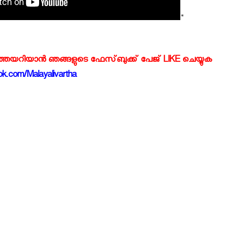
"
്‍ത്തയറിയാന്‍ ഞങ്ങളുടെ ഫേസ്‌ബുക്ക്‌ പേജ് LIKE ചെയ്യുക
k.com/Malayalivartha