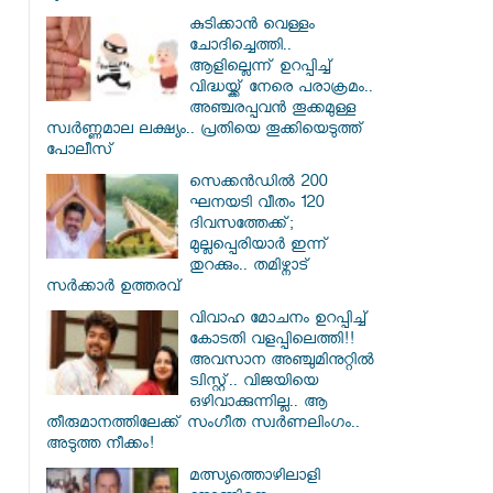
കുടിക്കാൻ വെള്ളം
ചോദിച്ചെത്തി..
ആളില്ലെന്ന് ഉറപ്പിച്ച്
വിദ്ധയ്ക്ക് നേരെ പരാക്രമം..
അഞ്ചരപ്പവൻ തൂക്കമുള്ള
സ്വർണ്ണമാല ലക്ഷ്യം.. പ്രതിയെ തൂക്കിയെടുത്ത്
പോലീസ്
സെക്കൻഡിൽ 200
ഘനയടി വീതം 120
ദിവസത്തേക്ക്;
മുല്ലപ്പെരിയാർ ഇന്ന്
തുറക്കും.. തമിഴ്നാട്
സർക്കാർ ഉത്തരവ്
വിവാഹ മോചനം ഉറപ്പിച്ച്
കോടതി വളപ്പിലെത്തി!!
അവസാന അഞ്ചുമിനുറ്റിൽ
ട്വിസ്റ്റ്.. വിജയിയെ
ഒഴിവാക്കുന്നില്ല.. ആ
തീരുമാനത്തിലേക്ക് സംഗീത സ്വർണലിംഗം..
അടുത്ത നീക്കം!
മത്സ്യത്തൊഴിലാളി