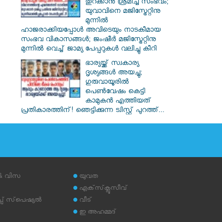
തുറക്കാൻ ശ്രമിച്ച സംഭവം;
യുവാവിനെ മജിസ്ട്രേറ്റിനു
മുന്നിൽ
ഹാജരാക്കിയപ്പോൾ അവിടെയും നാടകീമായ
സംഭവ വികാസങ്ങൾ; ജംഷീർ മജിസ്ട്രേറ്റിനു
മുന്നിൽ വെച്ച് ജാമ്യ പേപ്പറുകൾ വലിച്ചു കീറി
ഭാര്യയ്ക്ക് സ്വകാര്യ
ദൃശ്യങ്ങൾ അയച്ചു;
ഗുരുവായൂരിൽ
പെൺവേഷം കെട്ടി
കാമുകൻ എത്തിയത്
പ്രതികാരത്തിന്! ഞെട്ടിക്കുന്ന ട്വിസ്റ്റ് പുറത്ത്...
 & വിസ
യുവത
എക്‌സ്‌ക്ലൂസീവ്
് സ്‌പെഷ്യല്‍
വീട്
ഇ അഹമ്മദ്‌