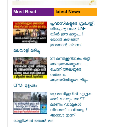
Most Read
latest News
പ്രവാസികളുടെ ശ്രദ്ധയ്ക്ക്:
തിങ്കളാഴ്ച വരെ UAE-
യിൽ ഈ മാറ്റം...!
ജോലി കഴിഞ്ഞ്
ഉറങ്ങാൻ കിടന്ന
മലയാളി മരിച്ചു
24 മണിക്കൂറിനകം തട്ടി
അകത്തുകയറ്റണം....
ചെന്നിത്തലയുടെ
ഗർജനം..
ആയങ്കിയിലൂടെ വീഴും
CPM- മൂടുപടം
ഒറ്റ മണിക്കൂറിൽ എല്ലാം
മാറി കൊടും മഴ 97
മരണം ഡാമുകൾ
നിറഞ്ഞ് കവിഞ്ഞു..!
അമ്പോ ഇന്ന്
രാത്രിയിൽ തെക്ക് മഴ