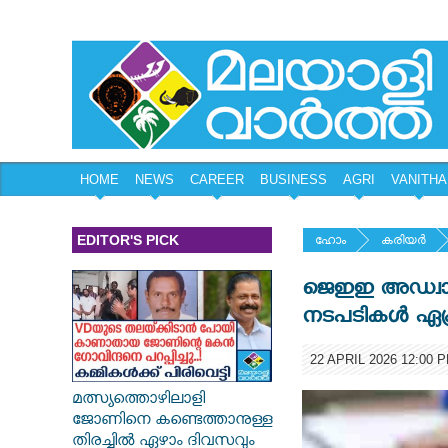
HOME
NEWS
CAREER
BUSINESS
AGRI
VANITHA
EDITOR'S PICK
ഹോം
കരിയര്‍
ജെഇഇ അഡ്വാ
നടപടികൾ ഏപ്ര
22 APRIL 2026 12:00 
മത്സ്യത്തൊഴിലാളി
ജോണിനെ കണ്ടെത്താനുള്ള
തിരച്ചിൽ ഏഴാം ദിവസവും