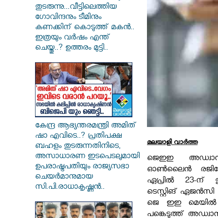
തുടരുന്നു...വീട്ടിലെത്തിയ
ഗോവിന്ദനും ടീമിനും
കണക്കിന് കൊടുത്ത് മകൻ..
ഇത്രയും വർഷം എന്ത്
ചെയ്തു..? ഉത്തരം മുട്ടി..
കേന്ദ്ര ആഭ്യന്തരമന്ത്രി അമിത്
ഷാ എവിടെ..? പ്രതിപക്ഷ
മലയാളി വാര്‍ത്ത
ബഹളം തുടരുന്നതിനിടെ,
അസാധാരണ ഇടപെടലുമായി
ജെഇഇ അഡ്വാൻസ
ഉപരാഷ്ട്രപതിയും രാജ്യസഭാ
ഓൺലൈൻ രജിസ്ട
ചെയർമാനുമായ
ഏപ്രിൽ 23-ന് 
സി.പി.രാധാകൃഷ്ണൻ..
ടെസ്റ്റിങ് ഏജൻസി
ജെ ഇഇ മെയിൽ 
പങ്കെടുത്ത് അഡ്