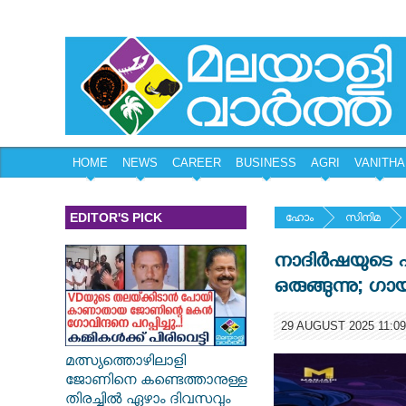
HOME
NEWS
CAREER
BUSINESS
AGRI
VANITHA
EDITOR'S PICK
ഹോം
സിനിമ
നാദിർഷയുടെ ഫാ
ഒരുങ്ങുന്നു;
29 AUGUST 2025 11:09
മത്സ്യത്തൊഴിലാളി
ജോണിനെ കണ്ടെത്താനുള്ള
തിരച്ചിൽ ഏഴാം ദിവസവും