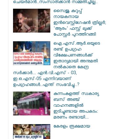
ചെയർമാൻ..സംസാരിക്കാൻ സമ്മതിച്ചില്ല..
സൈജു കുറുപ്പ്
നായകനായ
ഇൻവെസ്റ്റിഗേഷൻ ത്രില്ലർ;
'ആരം' ഫസ്റ്റ് ലുക്ക്
പോസ്റ്റർ പുറത്തിറങ്ങി
ഐ.എസ്.ആർ.ഒയുടെ
രണ്ട് ഉപഗ്രഹ
വിക്ഷേപണങ്ങൾക്ക്
ഇതാദ്യമായി അനുമതി
നൽകാതെ കേന്ദ്ര
സർക്കാർ... എൻ.വി.എസ് - 03,
ഇ.ഒ.എസ്-05 എന്നിവയാണ്
ഉപഗ്രഹങ്ങൾ..എന്ത് സംഭവിച്ചു..?
കുന്നംകുളത്ത് സ്വകാര്യ
ബസ് അഞ്ച്
വാഹനങ്ങളിൽ
ഇടിച്ചുണ്ടായ അപകടം:
മരണം രണ്ടായി...
കേരളം രൂക്ഷമായ