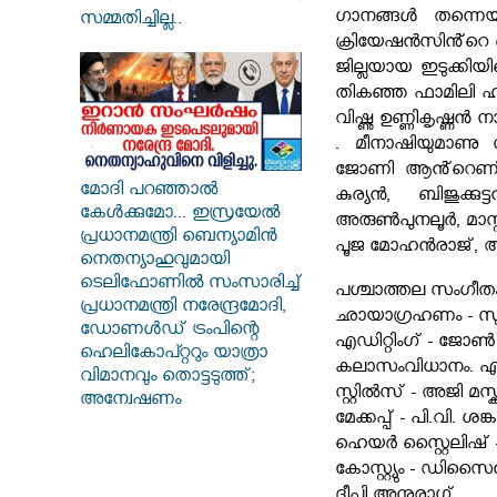
ഗാനങ്ങൾ തന്നെയ
സമ്മതിച്ചില്ല..
ക്രിയേഷൻസിൻ്റെ 
ജില്ലയായ ഇടുക്കി
തികഞ്ഞ ഫാമിലി ഹ
വിഷ്ണു ഉണ്ണികൃഷ്
. മീനാഷിയുമാണു
ജോണി ആൻ്റെണി . 
മോദി പറഞ്ഞാൽ
കുര്യൻ, ബിജുക്
കേൾക്കുമോ... ഇസ്രയേൽ
അരുൺപുനലൂർ, മാസ്
പ്രധാനമന്ത്രി ബെന്യാമിൻ
പൂജ മോഹൻരാജ്, ആല
നെതന്യാഹുവുമായി
ടെലിഫോണിൽ സംസാരിച്ച്
പശ്ചാത്തല സംഗീതം 
പ്രധാനമന്ത്രി നരേന്ദ്രമോദി,
ഛായാഗ്രഹണം - സു
ഡോണൾഡ് ട്രംപിന്റെ
എഡിറ്റിംഗ് - ജോൺ കു
ഹെലികോപ്റ്ററും യാത്രാ
കലാസംവിധാനം. എ
വിമാനവും തൊട്ടടുത്ത്;
സ്റ്റിൽസ് - അജി മസ്ക്കറ
അന്വേഷണം
മേക്കപ്പ് - പി.വി. ശങ്
ഹെയർ സ്റ്റൈലിഷ് 
കോസ്റ്റ്യും - ഡിസൈ