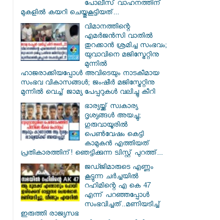
പോലീസ് വാഹനത്തിന്
മുകളിൽ കയറി ചെയ്തുകൂട്ടിയത്...
വിമാനത്തിന്റെ
എമർജൻസി വാതിൽ
തുറക്കാൻ ശ്രമിച്ച സംഭവം;
യുവാവിനെ മജിസ്ട്രേറ്റിനു
മുന്നിൽ
ഹാജരാക്കിയപ്പോൾ അവിടെയും നാടകീമായ
സംഭവ വികാസങ്ങൾ; ജംഷീർ മജിസ്ട്രേറ്റിനു
മുന്നിൽ വെച്ച് ജാമ്യ പേപ്പറുകൾ വലിച്ചു കീറി
ഭാര്യയ്ക്ക് സ്വകാര്യ
ദൃശ്യങ്ങൾ അയച്ചു;
ഗുരുവായൂരിൽ
പെൺവേഷം കെട്ടി
കാമുകൻ എത്തിയത്
പ്രതികാരത്തിന്! ഞെട്ടിക്കുന്ന ട്വിസ്റ്റ് പുറത്ത്...
ജഡ്ജിമാരുടെ എണ്ണം
കൂട്ടുന്ന ചർച്ചയിൽ
റഹിമിന്റെ എ കെ 47
എന്ന് പറഞ്ഞപ്പോൾ
സംഭവിച്ചത്..മണിയടിച്ച്
ഇരുത്തി രാജ്യസഭ