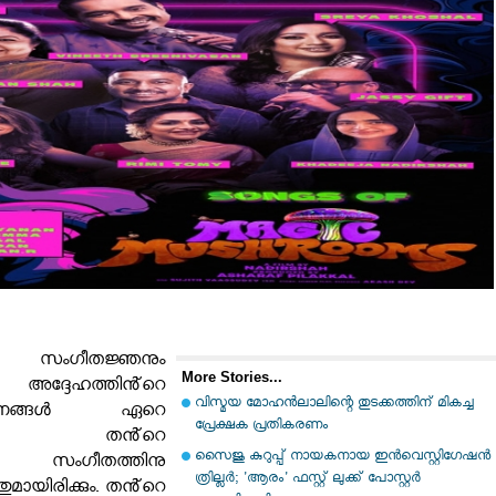
ച സംഗീതജ്ഞനും
More Stories...
അദ്ദേഹത്തിൻ്റെ
വിസ്മയ മോഹന്‍ലാലിന്റെ തുടക്കത്തിന് മികച്ച
നങ്ങൾ ഏറെ
പ്രേക്ഷക പ്രതികരണം
മാണ്. തൻ്റെ
സൈജു കുറുപ്പ് നായകനായ ഇൻവെസ്റ്റിഗേഷൻ
തും സംഗീതത്തിനു
ത്രില്ലർ; 'ആരം' ഫസ്റ്റ് ലുക്ക് പോസ്റ്റർ
തുമായിരിക്കും. തൻ്റെ