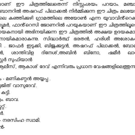
ാണ് ഈ ചിത്രത്തിലേതെന്ന് നിസ്സംശയം പറയാം. മഞ്ചാ
ബാനറിൽ അഷറഫ് പിലാക്കൽ നിർമ്മിക്കുന്ന ഈ ചിത്രം മലയ
യിലെ കഞ്ഞിക്കുഴി ഗ്രാമത്തിലെ അയോൺ എന്ന യുവാവിൻ്റെ
്യൂമർ, ഫാൻ്റെസി ജോണറിൽ പറയുകയാണ് ഈ ചിത്രത്തിലൂടെ
ണൻ നായകനായി അഭിനയിക്കുന്ന ഈ ചിത്രത്തിൽ അക്ഷയ ഉദയകുമാറ
 നായികമാരാകുന്നു. സിദ്ധാർത്ഥ് ഭരതൻ, ഹരിശീ അശോക
ജാഫർ ഇടുക്കി, ബിജുക്കുട്ടൻ, അഷറഫ് പിലാക്കൽ, ബോ
കുട്ടൻ, ശാന്തിവിള ദിനേശ്,അബിൻ ബിനോ, ഷമീർ ഖാ
റ്റർ സുഫിയാൻ
ീസ്, ആകാശ് ദേവ് എന്നിവരും പ്രധാന വേഷങ്ങളിലെത്തുന്ന
- മണികണ്ഠൻ അയ്യപ്പ .
ജിത് വാസുദേവ്.
ട്ടി.
ം. ബാവ.
്റ്.
കർ.
- നരസിംഹ സ്വാമി.
ൻ-