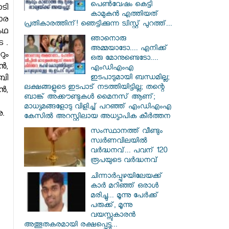
പെൺവേഷം കെട്ടി
ടി
കാമുകൻ എത്തിയത്
ോര
പ്രതികാരത്തിന്! ഞെട്ടിക്കുന്ന ട്വിസ്റ്റ് പുറത്ത്...
കഥ
ഞാനൊരു
 .
അമ്മയാടോ.... എനിക്ക്
ും
ഒരു മോനുണ്ടെടോ....
ൻ,
എംഡിഎംഎ
ഇടപാടുമായി ബന്ധമില്ല;
ബി
ലക്ഷങ്ങളുടെ ഇടപാട് നടത്തിയിട്ടില്ല; തന്റെ
ൻ,
ബാങ്ക് അക്കൗണ്ടുകൾ മൈനസ് ആണ്;
മാധ്യമങ്ങളോടു വിളിച്ച് പറഞ്ഞ് എംഡിഎംഎ
ു.
കേസിൽ അറസ്റ്റിലായ അധ്യാപിക കീർത്തന
സംസ്ഥാനത്ത് വീണ്ടും
സ്വർണവിലയിൽ
വർദ്ധനവ്... പവന് 120
രൂപയുടെ വർദ്ധനവ്
ചിന്നാർപ്പുഴയിലേയക്ക്
കാർ മറിഞ്ഞ് ഒരാൾ
മരിച്ചു... മൂന്നു പേർക്ക്
പരുക്ക്, മൂന്നു
വയസ്സുകാരൻ
അത്ഭുതകരമായി രക്ഷപ്പെട്ടു...