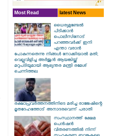
Most Read
latest News
ധൈര്യമുണ്ടേൽ
പിടിക്കാൻ
പൊലീസിനോട്
പറഞ്ഞവർക്ക് ഇനി
എന്താ വരാൻ
പോകുന്നതെന്നു നിങ്ങൾ നോക്കിയാൽ മതി;
വെല്ലുവിളിച്ച അർജുൻ ആയങ്കിയ്ക്ക്
മറുപടിയുമായി ആഭ്യന്തര മന്ത്രി രമേശ്
ചെന്നിത്തല
രക്ഷാപ്രവര്‍ത്തനത്തിനിടെ മരിച്ച രാജേഷിന്റെ
മൃതദേഹത്തോട് അനാദരവെന്ന് പരാതി
സംസ്ഥാനത്ത് ക്ഷേമ
പെൻഷൻ
വിതരണത്തിൽ നിന്ന്