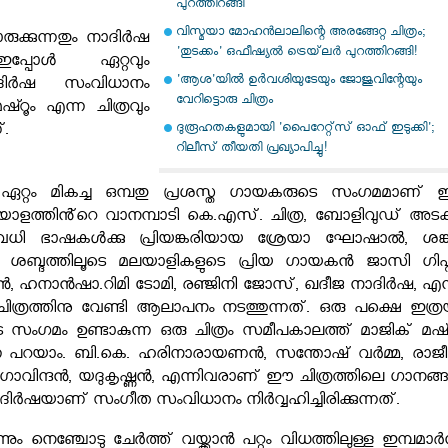
പുറത്തിറങ്ങി
വിസ്മയാ മോഹൻലാലിന്റെ അരങ്ങേറ്റ ചിത്രം;
ക്കുന്നതും നാദിർഷ
'തുടക്കം' ഒഫീഷ്യൽ ട്രെയ്‌ലർ പുറത്തിറങ്ങി!
ഇപ്പോൾ ഏറ്റവും
'ആശ'യില്‍ ഉര്‍വശിയുടേയും ജോജുവിന്റേയും
ദിർഷ സംവിധാനം
വേറിട്ടൊരു ചിത്രം
മഷ്റൂം എന്ന ചിത്രവും
ദുരൂഹതകളുമായി 'പൈറേറ്റ്സ് ഓഫ് ഇടുക്കി';
്.
റിലീസ് തീയതി പ്രഖ്യാപിച്ചു!
െ ഏറ്റം മികച്ച ഒമ്പതു പ്രശസ്ത ഗായകരുടെ സംഗമമാണ്
.മലയാളത്തിൻ്റെ വാനമ്പാടി കെ.എസ്. ചിത്ര, ബോളിവുഡ് അടക്
ധി ഭാഷകൾക്കു പ്രിയങ്കരിയായ ശ്രേയാ ഘോഷാൽ, ശങ്
 ശബ്ദത്തിലൂടെ മലയാളികളുടെ പ്രിയ ഗായകൻ ജാസി ഗിഫ്റ്റ
ൻ, ഹനാൻഷാ.റിമി ടോമി, രഞ്ജിനി ജോസ്, ഖദീജ നാദിർഷ, എന്
ത്തിനു വേണ്ടി ആലാപനം നടത്തുന്നത്. ഒരു പക്ഷെ ഇത്രയ
 സംഗമം ഉണ്ടാകുന്ന ഒരു ചിത്രം സമീപകാലത്ത് മാജിക് മഷ്റ
നെ പറയാം. ബി.കെ. ഹരിനാരായണൻ, സന്തോഷ് വർമ്മ, രാജീ
ഗോവിന്ദൻ, യദുകൃഷ്ണൻ, എന്നിവരാണ് ഈ ചിത്രത്തിലെ ഗാനങ്
. നാദിർഷയാണ് സംഗീത സംവിധാനം നിർവ്വഹിച്ചിരിക്കുന്നത്.
ം നെഞ്ചോടു ചേർത്ത് വയ്ക്കാൻ പറ്റും വിധത്തിലുള്ള ഇമ്പമാർന