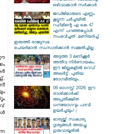
സഹകരണ ബാങ്കുകളെ
ഒഴിവാക്കാൻ സർക്കാർ
ജഡ്ജിമാരുടെ എണ്ണം
കൂട്ടുന്ന ചർച്ചയിൽ
റഹിമിന്റെ എ കെ 47
എന്ന് പറഞ്ഞപ്പോൾ
സംഭവിച്ചത്..മണിയടിച്ച്
ഇരുത്തി രാജ്യസഭ
ചെയർമാൻ..സംസാരിക്കാൻ സമ്മതിച്ചില്ല..
അടുത്ത 3 മണിക്കൂർ
 ഈ
അതീവ നിർണായകം;
കം
ഈ ജില്ലകളിൽ റെഡ്
കർ
അലർട്ട്: പുതിയ
്,
രോഗഭീതിയും...
നീ
06 ഓഗസ്റ്റ് 2026: ഈ
ും
രാശിക്കാർക്ക്
ൂം
അപ്രതീക്ഷിത
ധനയോഗവും പദവി
വ്
ഉയർച്ചയും! |
ങൾ
ഭാര്യയ്ക്ക് സ്വകാര്യ
ദൃശ്യങ്ങൾ അയച്ചു;
ഗുരുവായൂരിൽ
്ന