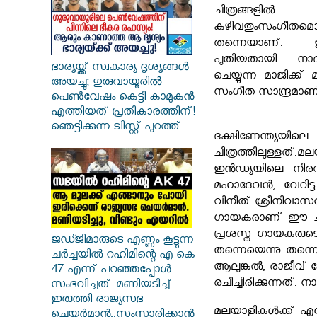
ചിത്രങ്ങളിൽ
കഴിവതുംസംഗീതമൊരു
തന്നെയാണ്.
പുതിയതായി നാ
ഭാര്യയ്ക്ക് സ്വകാര്യ ദൃശ്യങ്ങൾ
ചെയ്യുന്ന മാജിക്ക് 
അയച്ചു; ഗുരുവായൂരിൽ
സംഗീത സാന്ദ്രമാണ
പെൺവേഷം കെട്ടി കാമുകൻ
എത്തിയത് പ്രതികാരത്തിന്!
ഞെട്ടിക്കുന്ന ട്വിസ്റ്റ് പുറത്ത്...
ദക്ഷിണേന്ത്യയില
ചിത്രത്തിലുള്ളത്
ഇൻഡ്യയിലെ നിരവ
മഹാദേവൻ, വേറിട്ട
വിനീത് ശ്രീനിവാസ
ഗായകരാണ് ഈ ചിത്ര
പ്രശസ്ത ഗായകരുടെ
ജഡ്ജിമാരുടെ എണ്ണം കൂട്ടുന്ന
തന്നെയെന്നു തന്
ചർച്ചയിൽ റഹിമിന്റെ എ കെ
ആലുങ്കൽ, രാജീവ് 
47 എന്ന് പറഞ്ഞപ്പോൾ
രചിച്ചിരിക്കുന്നത്
സംഭവിച്ചത്..മണിയടിച്ച്
ഇരുത്തി രാജ്യസഭ
മലയാളികൾക്ക് എന്നു
ചെയർമാൻ..സംസാരിക്കാൻ