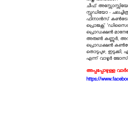
ദീപ്തി അനുരാഗ്.
ചീഫ് അസ്സോസ്സിയേറ
സ്റ്റുഡിയോ - ചലച്ചിത്ര
ഫിനാൻസ് കൺട്രോള
പ്രൊജക്റ്റ് 'ഡിസൈ
പ്രൊഡക്ഷൻ മാനേജേഴ്സ
അരുൺ കണ്ണൂർ, അന
പ്രൊഡക്ഷൻ കൺട്രോ
തൊടുപുഴ, ഇടുക്കി,
എന്ന് വാഴൂർ ജോസ്
അപ്പപ്പോഴുള്ള വാര
https://www.faceboo