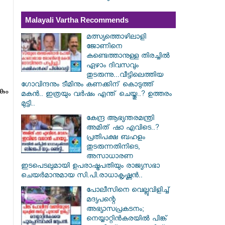
Malayali Vartha Recommends
മത്സ്യത്തൊഴിലാളി
ജോണിനെ
കണ്ടെത്താനുള്ള തിരച്ചിൽ
ഏഴാം ദിവസവും
തുടരുന്നു...വീട്ടിലെത്തിയ
ഗോവിന്ദനും ടീമിനും കണക്കിന് കൊടുത്ത്
ും
മകൻ.. ഇത്രയും വർഷം എന്ത് ചെയ്തു..? ഉത്തരം
മുട്ടി..
കേന്ദ്ര ആഭ്യന്തരമന്ത്രി
അമിത് ഷാ എവിടെ..?
പ്രതിപക്ഷ ബഹളം
തുടരുന്നതിനിടെ,
അസാധാരണ
ഇടപെടലുമായി ഉപരാഷ്ട്രപതിയും രാജ്യസഭാ
ചെയർമാനുമായ സി.പി.രാധാകൃഷ്ണൻ..
പോലീസിനെ വെല്ലുവിളിച്ച്
മദ്യപന്റെ
അഭ്യാസപ്രകടനം;
നെയ്യാറ്റിൻകരയിൽ പിങ്ക്