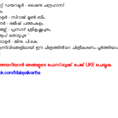
്റ് ഡയറക്ടർ - ഷൈനു ചന്ദ്രഹാസ്.
ം.
ർ - സിറാജ് മൂൺ ബീം.
നർ - രജീഷ് പത്തംകുളം.
് - പ്രസാദ് ശ്രീകൃഷ്ണപുരം,
ൂപ് തൊടുപുഴ '
ളർ - ജിനു. പി.കെ.
 എന്നിവിടങ്ങളിലായി ഈ ചിത്രത്തിൻ്റെ ചിത്രീകരണം പൂർത്തിയാക
.
്‍ത്തയറിയാന്‍ ഞങ്ങളുടെ ഫേസ്‌ബുക്ക്‌ പേജ് LIKE ചെയ്യുക
k.com/Malayalivartha