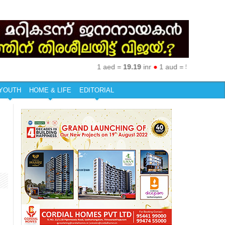
1 aed =
19.19
inr
●
1 aud =
50.27
inr
●
1 eu
YOUTH
HOME & LIFE
EDITORIAL