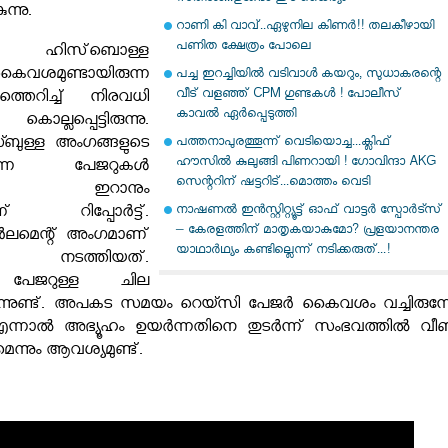
ന്നു.
റാണി കി വാവ്..ഏഴുനില കിണർ!! തലകീഴായി
പണിത ക്ഷേത്രം പോലെ
ഹിസ്‌ബൊള്ള
കൈവശമുണ്ടായിരുന്ന
പച്ച ഇറച്ചിയില്‍ വടിവാള്‍ കയറും, സുധാകരന്റെ
വീട് വളഞ്ഞ് CPM ഗുണ്ടകള്‍ ! പോലീസ്
്തെറിച്ച് നിരവധി
കാവല്‍ ഏര്‍പ്പെടുത്തി
്ലപ്പെട്ടിരുന്നു.
ുള്ള അംഗങ്ങളുടെ
പത്തനാപുരത്തൂന്ന് വെടിയൊച്ച...ക്ലിഫ്
ഹൗസില്‍ കുലുങ്ങി പിണറായി ! ഗോവിന്ദാ AKG
രുന്ന പേജറുകൾ
സെന്ററിന് ഷട്ടറിട്...മൊത്തം വെടി
തിൽ ഇറാനും
നാഷണൽ ഇൻസ്റ്റിറ്റ്യൂട്ട് ഓഫ് വാട്ടർ സ്പോർട്സ്
ന്നാണ് റിപ്പോർട്ട്.
– കേരളത്തിന് മാതൃകയാകുമോ? പ്രളയാനന്തര
ർലമെന്റ് അംഗമാണ്
യാഥാർഥ്യം കണ്ടില്ലെന്ന് നടിക്കരുത്...!
തൽ നടത്തിയത്.
ം പേജറുള്ള ചില
രിക്കുന്നുണ്ട്. അപകട സമയം റെയ്സി പേജർ കൈവശം വച്ചിരുന്
. എന്നാൽ അഭ്യൂഹം ഉയർന്നതിനെ തുടർന്ന് സംഭവത്തിൽ വീണ്ട
നും ആവശ്യമുണ്ട്.