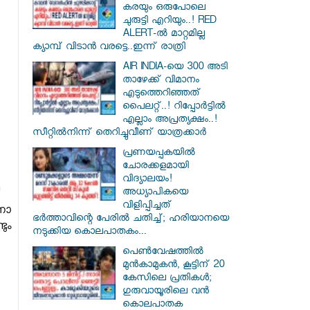
കരയും ഒരുപോലെ
ചുരുട്ടി എറിയും..! RED
ALERT-ൽ മാറ്റമില്ല
ക്യാമ്പ് വിടാൻ വരട്ടെ..ഇന്ന് രാത്രി
AIR INDIA-യെ 300 അടി
താഴേക്ക് വിമാനം
എടുത്തെറിഞ്ഞത്
പൈലറ്റ്..! റിപ്പോർട്ടിൽ
എല്ലാം അപ്രത്യക്ഷം..!
സീറ്റിൽനിന്ന് തെറിച്ചുവീണ് യാത്രക്കാർ
പ്രണയപ്പകയിൽ
ചോരക്കളമായി
വിദ്യാലയം!
അധ്യാപികയെ
വിളിപ്പിച്ചത്
നോ
ഭർത്താവിന്റെ പേരിൽ ചതിച്ച്; ഹരിയാനയെ
ും
നടുക്കിയ കൊലപാതകം...
പെൺവേഷത്തിൽ
മുൻകാമുകൻ, കൂട്ടിന് 20
കേസിലെ പ്രതികൾ;
ഗുരുവായൂരിലെ വൻ
കൊലപാതക