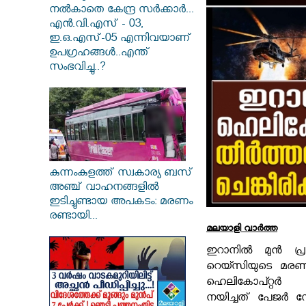
നൽകാതെ കേന്ദ്ര സർക്കാർ...
എൻ.വി.എസ് - 03,
ഇ.ഒ.എസ്-05 എന്നിവയാണ്
ഉപഗ്രഹങ്ങൾ..എന്ത്
സംഭവിച്ചു..?
കുന്നംകുളത്ത് സ്വകാര്യ ബസ്
അഞ്ച് വാഹനങ്ങളിൽ
ഇടിച്ചുണ്ടായ അപകടം: മരണം
രണ്ടായി...
മലയാളി വാര്‍ത്ത
ഇറാനിൽ മുൻ പ്ര
റെയ്സിയുടെ മര
ഹെലികോപ്റ്റർ 
നയിച്ചത് പേജർ 