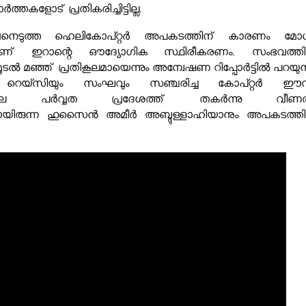
തകളോട് പ്രതികരിച്ചിട്ടില്ല.
വനെടുത്ത ഹെലികോപ്റ്റർ അപകടത്തിന് കാരണം മോ
ാണ് ഇറാന്റെ ഔദ്യോഗിക സ്ഥിരീകരണം. സംഭവത്ത
 മൂടൽ മഞ്ഞ് പ്രതികൂലമായെന്നും അന്വേഷണ റിപ്പോർട്ടിൽ പറയുന്
െയ്സിയും സംഘവും സഞ്ചരിച്ച കോപ്റ്റർ ഈസ്റ്
െ പർവ്വത പ്രദേശത്ത് തകർന്നു വീണത
രിയായിരുന്ന ഹുസൈൻ അമീർ അബ്ദുള്ളാഹിയാനും അപകടത്ത