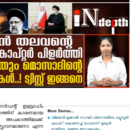
സിഡന്റ് ഇബ്രാഹിം
More Stories...
ണത്തിന് കാരണമായ
വിജയന്‍ മുക്കാല്‍ സംഘി പിണറായീടെ ഫ്യൂസൂരി
അപകടത്തിലേക്ക്
ഷാഫി ! കൊന്നേച്ച് പോടാന്ന് മുഖ്യന്‍
സ്ഫോടനമാണോ എന്ന
സതീശാ...ഉണ്ടോ ഈ ധൈര്യം