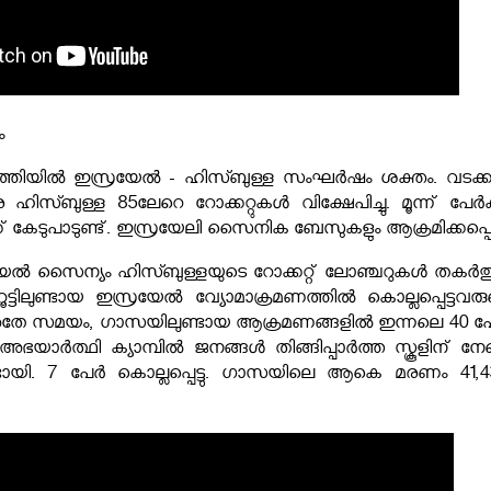
ം
തിയിൽ ഇസ്രയേൽ - ഹിസ്ബുള്ള സംഘർഷം ശക്തം. വടക്
ിസ്ബുള്ള 85ലേറെ റോക്കറ്റുകൾ വിക്ഷേപിച്ചു. മൂന്ന് പേർക്
ക്ക് കേടുപാടുണ്ട്. ഇസ്രയേലി സൈനിക ബേസുകളും ആക്രമിക്കപ്പെട്ട
േൽ സൈന്യം ഹിസ്ബുള്ളയുടെ റോക്കറ്റ് ലോഞ്ചറുകൾ തകർത്ത
ൂട്ടിലുണ്ടായ ഇസ്രയേൽ വ്യോമാക്രമണത്തിൽ കൊല്ലപ്പെട്ടവരു
തേ സമയം, ഗാസയിലുണ്ടായ ആക്രമണങ്ങളിൽ ഇന്നലെ 40 പ
തി അഭയാർത്ഥി ക്യാമ്പിൽ ജനങ്ങൾ തിങ്ങിപ്പാർത്ത സ്കൂളിന് നേ
ായി. 7 പേർ കൊല്ലപ്പെട്ടു. ഗാസയിലെ ആകെ മരണം 41,4