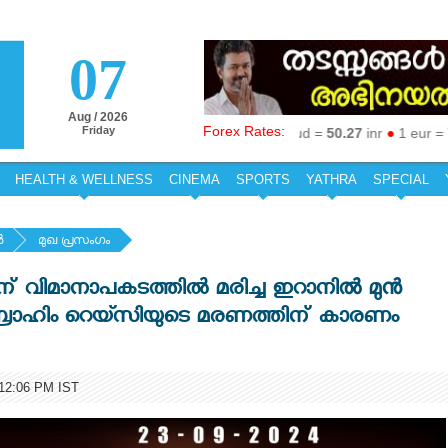
07
Aug / 2026
Forex Rates:
Friday
1 aed =
19.19
inr
●
1 aud =
50.27
inr
●
1 eur =
79.9
HEALTH & WELLNESS
CINEMA
SPORTS
YATHRA
SPECIAL
‍
മുഖ പ്രസംഗം
ന് വിമാനാപകടത്തില്‍ മരിച്ച ഇറാനിൽ മുൻ
ബ്രാഹിം റെയ്സിയുടെ മരണത്തിന് കാരണം
2:06 PM IST