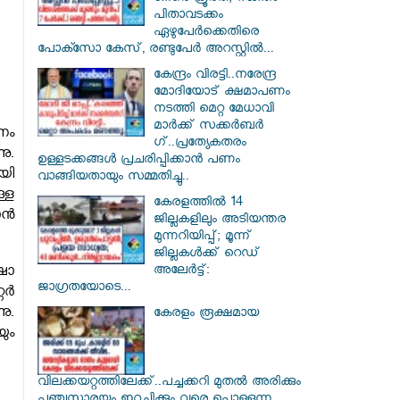
പിതാവടക്കം
ഏഴുപേർക്കെതിരെ
പോക്സോ കേസ്, രണ്ടുപേർ അറസ്റ്റിൽ...
കേന്ദ്രം വിരട്ടി..നരേന്ദ്ര
മോദിയോട് ക്ഷമാപണം
നടത്തി മെറ്റ മേധാവി
മാർക്ക് സക്കർബർ​
ണം
ഗ്..പ്രത്യേകതരം
നു.
ഉള്ളടക്കങ്ങൾ പ്രചരിപ്പിക്കാൻ പണം
യി
വാങ്ങിയതായും സമ്മതിച്ചു..
ള്ള
കേരളത്തിൽ 14
ന്‍
ജില്ലകളിലും അടിയന്തര
മുന്നറിയിപ്പ്; മൂന്ന്
ജില്ലകൾക്ക് റെഡ്
അലേർട്ട്:
ഷാ
ജാഗ്രതയോടെ...
്‍
ു.
കേരളം രൂക്ഷമായ
ും
വിലക്കയറ്റത്തിലേക്ക്..പച്ചക്കറി മുതൽ അരിക്കും