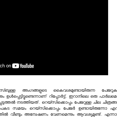
ബുള്ള അംഗങ്ങളുടെ കൈവശമുണ്ടായിരുന്ന പേജറു
 ഉൾപ്പെട്ടിട്ടുണ്ടെന്നാണ് റിപ്പോർട്ട്. ഇറാനിലെ ഒരു പാർലമെന
ുത്തൽ നടത്തിയത്. റെയ്സിക്കൊപ്പം പേജറുള്ള ചില ചിത്രങ്ങള
ട്. അപകട സമയം റെയ്സിക്കൊപ്പം പേജർ ഉണ്ടായിരുന്നോ എന്
ത്തിൽ വീണ്ടും അന്വേഷണം വേണമെന്നും ആവശ്യമുണ്ട്. എന്ന