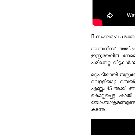
 സംഘർഷം ശക്ത
ലെബനീസ് അതിർത്
ഇസ്രയേലിന് നേരെ ഹ
പരിക്കേറ്റു. വീടുകൾ
മറുപടിയായി ഇസ്രയ
വെള്ളിയാഴ്ച ബെയ്റ
എണ്ണം 45 ആയി. അ
കൊല്ലപ്പെട്ടു. ഷാ
ബോംബാക്രമണമുണ്ട
കടന്നു.