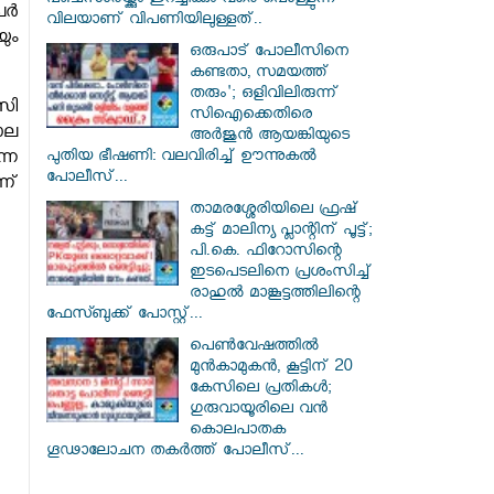
പഞ്ചസാരയ്ക്കും ഇറച്ചിക്കും വരെ പൊള്ളുന്ന
്‍
വിലയാണ് വിപണിയിലുള്ളത്..
ും
ഒരുപാട് പോലീസിനെ
കണ്ടതാ, സമയത്ത്
തരും'; ഒളിവിലിരുന്ന്
സി
സിഐക്കെതിരെ
ാല
അർജുൻ ആയങ്കിയുടെ
പുതിയ ഭീഷണി: വലവിരിച്ച് ഊന്നുകൽ
്ന
പോലീസ്...
ന്
താമരശ്ശേരിയിലെ ഫ്രഷ്
കട്ട് മാലിന്യ പ്ലാന്റിന് പൂട്ട്;
പി.കെ. ഫിറോസിന്റെ
ഇടപെടലിനെ പ്രശംസിച്ച്
രാഹുൽ മാങ്കൂട്ടത്തിലിന്റെ
ഫേസ്ബുക്ക് പോസ്റ്റ്...
പെൺവേഷത്തിൽ
മുൻകാമുകൻ, കൂട്ടിന് 20
കേസിലെ പ്രതികൾ;
ഗുരുവായൂരിലെ വൻ
കൊലപാതക
ഗൂഢാലോചന തകർത്ത് പോലീസ്...