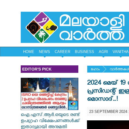
HOME
NEWS
CAREER
BUSINESS
AGRI
VANITHA
EDITOR'S PICK
ഹോം
വാര്‍ത്തകള്
2024 മെയ് 19 
പ്രസിഡന്റ് ഇ
മൊസാദ്..!
23 SEPTEMBER 2024 1
ഐ.എസ്.ആർ.ഒയുടെ രണ്ട്
ഉപഗ്രഹ വിക്ഷേപണങ്ങൾക്ക്
ഇതാദ്യമായി അനുമതി