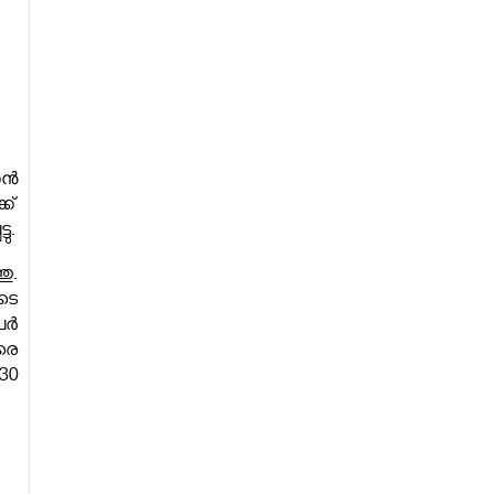
കൻ
ക്
ു.
ു.
ടെ
േർ
രെ
30