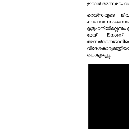
ഇറാൻ ഭരണകൂടം വാർത്
റെയ്സിയുടെ ജീ
കാലാവസ്ഥയെന്ന
ദുരൂഹതിയില്ലെന്നും
മേയ് 19നാണ് റ
അസർബൈജാനില
വിദേശകാര്യമന്ത്
കൊല്ലപ്പെട്ടു.