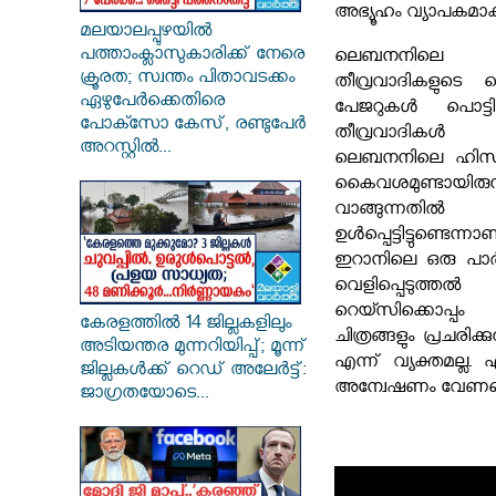
അഭ്യൂഹം വ്യാപകമാകു
മലയാലപ്പുഴയിൽ
പത്താംക്ലാസുകാരിക്ക് നേരെ
ലെബനനിലെ 
ക്രൂരത; സ്വന്തം പിതാവടക്കം
തീവ്രവാദികളുടെ 
ഏഴുപേർക്കെതിരെ
പേജറുകൾ പൊട്ടിത
പോക്സോ കേസ്, രണ്ടുപേർ
തീവ്രവാദികൾ കൊല
അറസ്റ്റിൽ...
ലെബനനിലെ ഹിസ്ബ
കൈവശമുണ്ടായി
വാങ്ങുന്ന
ഉൾപ്പെട്ടിട്ടുണ്ടെ
ഇറാനിലെ ഒരു പാ
വെളിപ്പെടുത്
റെയ്സിക്കൊപ്പ
കേരളത്തിൽ 14 ജില്ലകളിലും
ചിത്രങ്ങളും പ്രച
അടിയന്തര മുന്നറിയിപ്പ്; മൂന്ന്
എന്ന് വ്യക്തമല്ല
ജില്ലകൾക്ക് റെഡ് അലേർട്ട്:
അന്വേഷണം വേണമെന്
ജാഗ്രതയോടെ...