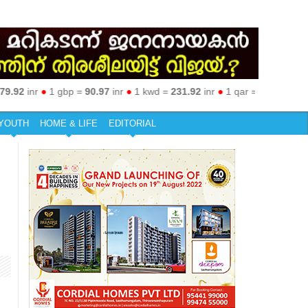
2
inr
●
1 gbp =
90.97
inr
●
1 kwd =
231.92
inr
●
1 qar =
19.36
inr
●
1 sar
YOUTH
HOME & LIFE
EDITORIAL