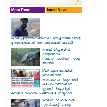
Most Read
latest News
രക്ഷാപ്രവര്‍ത്തനത്തിനിടെ മരിച്ച രാജേഷിന്റെ
മൃതദേഹത്തോട് അനാദരവെന്ന് പരാതി
അഞ്ച് ജില്ലകളില്‍
വിദ്യാഭ്യാസ
സ്ഥാപനങ്ങള്‍ക്ക് നാളെ
അവധി
MLA-യുടെ തോളിൽ
കൈയിടാൻ
താനാരുവാ...!ക്യാമ്പിൽ
കലഹം ഉണ്ടാക്കാൻ
ഇറങ്ങി റിപ്പോർട്ടർ
തെളിവ് സഹിതം പഞ്ഞിക്കിട്ട് നാട്ടുകാർ
കാലൻ 'ഡോൾഫിൻ
ചുഴലിക്കാറ്റ്' കടലും