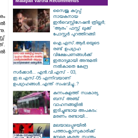
Malayali Vartha Recommends
സൈജു കുറുപ്പ്
ശം
നായകനായ
ഇൻവെസ്റ്റിഗേഷൻ ത്രില്ലർ;
ിൽ
'ആരം' ഫസ്റ്റ് ലുക്ക്
നു.
പോസ്റ്റർ പുറത്തിറങ്ങി
റ്
ഐ.എസ്.ആർ.ഒയുടെ
്.
രണ്ട് ഉപഗ്രഹ
ിൽ
വിക്ഷേപണങ്ങൾക്ക്
ഇതാദ്യമായി അനുമതി
നൽകാതെ കേന്ദ്ര
സർക്കാർ... എൻ.വി.എസ് - 03,
ഇ.ഒ.എസ്-05 എന്നിവയാണ്
ഉപഗ്രഹങ്ങൾ..എന്ത് സംഭവിച്ചു..?
കുന്നംകുളത്ത് സ്വകാര്യ
ബസ് അഞ്ച്
വാഹനങ്ങളിൽ
ഇടിച്ചുണ്ടായ അപകടം:
മരണം രണ്ടായി...
മലയാലപ്പുഴയിൽ
പത്താംക്ലാസുകാരിക്ക്
നേരെ ക്രൂരത; സ്വന്തം