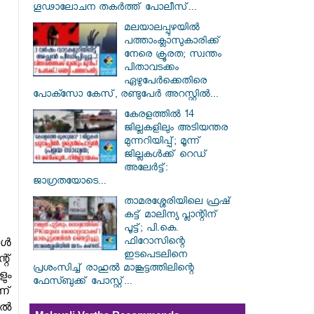
ഗൂഢാലോചന തകർത്ത് പോലീസ്...
മലയാലപ്പുഴയിൽ
പത്താംക്ലാസുകാരിക്ക്
നേരെ ക്രൂരത; സ്വന്തം
പിതാവടക്കം
ഏഴുപേർക്കെതിരെ
പോക്സോ കേസ്, രണ്ടുപേർ അറസ്റ്റിൽ...
കേരളത്തിൽ 14
ജില്ലകളിലും അടിയന്തര
മുന്നറിയിപ്പ്; മൂന്ന്
ജില്ലകൾക്ക് റെഡ്
അലേർട്ട്:
ജാഗ്രതയോടെ...
താമരശ്ശേരിയിലെ ഫ്രഷ്
കട്ട് മാലിന്യ പ്ലാന്റിന്
പൂട്ട്; പി.കെ.
ഫിറോസിന്റെ
കൾ
ഇടപെടലിനെ
്റ്
പ്രശംസിച്ച് രാഹുൽ മാങ്കൂട്ടത്തിലിന്റെ
ും
ഫേസ്ബുക്ക് പോസ്റ്റ്...
ന്
ാൽ