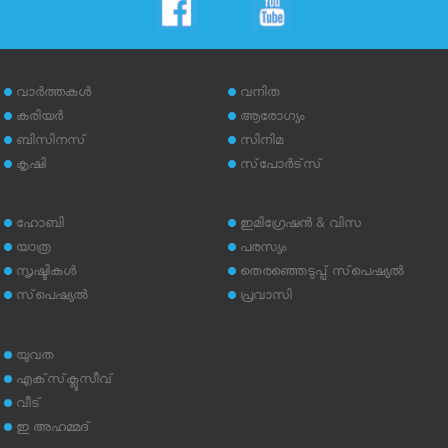
വാര്‍ത്തകള്‍
വനിത
കരിയര്‍
ആരോഗ്യം
ബിസിനസ്
സിനിമ
കൃഷി
സ്‌പോര്‍ട്‌സ്
ഹോബി
ഇമിഗ്രേഷന്‍ & വിസ
യാത്ര
പരസ്യം
സൃഷ്ടികള്‍
തെരഞ്ഞെടുപ്പ് സ്‌പെഷ്യല്‍
സ്‌പെഷ്യല്‍
പ്രവാസി
യുവത
എക്‌സ്‌ക്ലൂസീവ്
വീട്
ഇ അഹമ്മദ്‌