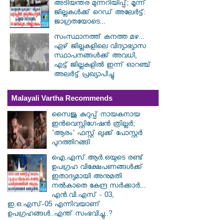
അടിയന്തര മുന്നറിയിപ്പ്; മൂന്ന്
ജില്ലകൾക്ക് റെഡ് അലേർട്ട്:
ജാഗ്രതയോടെ...
സംസ്ഥാനത്ത് കനത്ത മഴ...
ഏഴ് ജില്ലകളിലെ വിദ്യാഭ്യാസ
സ്ഥാപനങ്ങൾക്ക് അവധി,
എട്ട് ജില്ലകളിൽ ഇന്ന് ഓറഞ്ച്
അലർട്ട് പ്രഖ്യാപിച്ചു
Malayali Vartha Recommends
സൈജു കുറുപ്പ് നായകനായ
ഇൻവെസ്റ്റിഗേഷൻ ത്രില്ലർ;
'ആരം' ഫസ്റ്റ് ലുക്ക് പോസ്റ്റർ
പുറത്തിറങ്ങി
ഐ.എസ്.ആർ.ഒയുടെ രണ്ട്
ഉപഗ്രഹ വിക്ഷേപണങ്ങൾക്ക്
ഇതാദ്യമായി അനുമതി
നൽകാതെ കേന്ദ്ര സർക്കാർ...
എൻ.വി.എസ് - 03,
ഇ.ഒ.എസ്-05 എന്നിവയാണ്
ഉപഗ്രഹങ്ങൾ..എന്ത് സംഭവിച്ചു..?