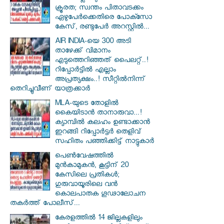
ക്രൂരത; സ്വന്തം പിതാവടക്കം
ഏഴുപേർക്കെതിരെ പോക്സോ
കേസ്, രണ്ടുപേർ അറസ്റ്റിൽ...
AIR INDIA-യെ 300 അടി
താഴേക്ക് വിമാനം
എടുത്തെറിഞ്ഞത് പൈലറ്റ്..!
റിപ്പോർട്ടിൽ എല്ലാം
അപ്രത്യക്ഷം..! സീറ്റിൽനിന്ന്
തെറിച്ചുവീണ് യാത്രക്കാർ
MLA-യുടെ തോളിൽ
കൈയിടാൻ താനാരുവാ...!
ക്യാമ്പിൽ കലഹം ഉണ്ടാക്കാൻ
ഇറങ്ങി റിപ്പോർട്ടർ തെളിവ്
സഹിതം പഞ്ഞിക്കിട്ട് നാട്ടുകാർ
പെൺവേഷത്തിൽ
മുൻകാമുകൻ, കൂട്ടിന് 20
കേസിലെ പ്രതികൾ;
ഗുരുവായൂരിലെ വൻ
കൊലപാതക ഗൂഢാലോചന
തകർത്ത് പോലീസ്...
കേരളത്തിൽ 14 ജില്ലകളിലും