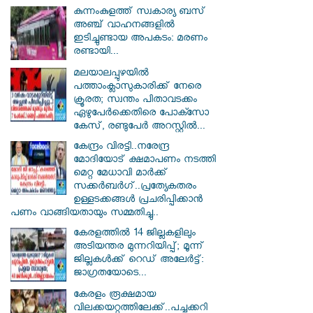
കുന്നംകുളത്ത് സ്വകാര്യ ബസ്
അഞ്ച് വാഹനങ്ങളിൽ
ഇടിച്ചുണ്ടായ അപകടം: മരണം
രണ്ടായി...
മലയാലപ്പുഴയിൽ
പത്താംക്ലാസുകാരിക്ക് നേരെ
ക്രൂരത; സ്വന്തം പിതാവടക്കം
ഏഴുപേർക്കെതിരെ പോക്സോ
കേസ്, രണ്ടുപേർ അറസ്റ്റിൽ...
കേന്ദ്രം വിരട്ടി..നരേന്ദ്ര
മോദിയോട് ക്ഷമാപണം നടത്തി
മെറ്റ മേധാവി മാർക്ക്
സക്കർബർ​ഗ്..പ്രത്യേകതരം
ഉള്ളടക്കങ്ങൾ പ്രചരിപ്പിക്കാൻ
പണം വാങ്ങിയതായും സമ്മതിച്ചു..
കേരളത്തിൽ 14 ജില്ലകളിലും
അടിയന്തര മുന്നറിയിപ്പ്; മൂന്ന്
ജില്ലകൾക്ക് റെഡ് അലേർട്ട്:
ജാഗ്രതയോടെ...
കേരളം രൂക്ഷമായ
വിലക്കയറ്റത്തിലേക്ക്..പച്ചക്കറി