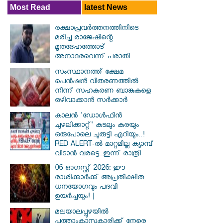
Most Read
latest News
രക്ഷാപ്രവര്‍ത്തനത്തിനിടെ
മരിച്ച രാജേഷിന്റെ
മൃതദേഹത്തോട്
അനാദരവെന്ന് പരാതി
സംസ്ഥാനത്ത് ക്ഷേമ
പെൻഷൻ വിതരണത്തിൽ
നിന്ന് സഹകരണ ബാങ്കുകളെ
ഒഴിവാക്കാൻ സർക്കാർ
കാലൻ 'ഡോൾഫിൻ
ചുഴലിക്കാറ്റ്' കടലും കരയും
ഒരുപോലെ ചുരുട്ടി എറിയും..!
RED ALERT-ൽ മാറ്റമില്ല ക്യാമ്പ്
വിടാൻ വരട്ടെ..ഇന്ന് രാത്രി
06 ഓഗസ്റ്റ് 2026: ഈ
രാശിക്കാർക്ക് അപ്രതീക്ഷിത
ധനയോഗവും പദവി
ഉയർച്ചയും! |
മലയാലപ്പുഴയിൽ
പത്താംക്ലാസുകാരിക്ക് നേരെ