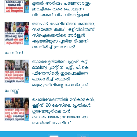
മുതൽ അരിക്കും പഞ്ചസാരയ്ക്കും
ഇറച്ചിക്കും വരെ പൊള്ളുന്ന
വിലയാണ് വിപണിയിലുള്ളത്..
ഒരുപാട് പോലീസിനെ കണ്ടതാ,
സമയത്ത് തരും'; ഒളിവിലിരുന്ന്
സിഐക്കെതിരെ അർജുൻ
ആയങ്കിയുടെ പുതിയ ഭീഷണി:
വലവിരിച്ച് ഊന്നുകൽ
പോലീസ്...
താമരശ്ശേരിയിലെ ഫ്രഷ് കട്ട്
മാലിന്യ പ്ലാന്റിന് പൂട്ട്; പി.കെ.
ഫിറോസിന്റെ ഇടപെടലിനെ
പ്രശംസിച്ച് രാഹുൽ
മാങ്കൂട്ടത്തിലിന്റെ ഫേസ്ബുക്ക്
പോസ്റ്റ്...
പെൺവേഷത്തിൽ മുൻകാമുകൻ,
കൂട്ടിന് 20 കേസിലെ പ്രതികൾ;
ഗുരുവായൂരിലെ വൻ
കൊലപാതക ഗൂഢാലോചന
തകർത്ത് പോലീസ്...