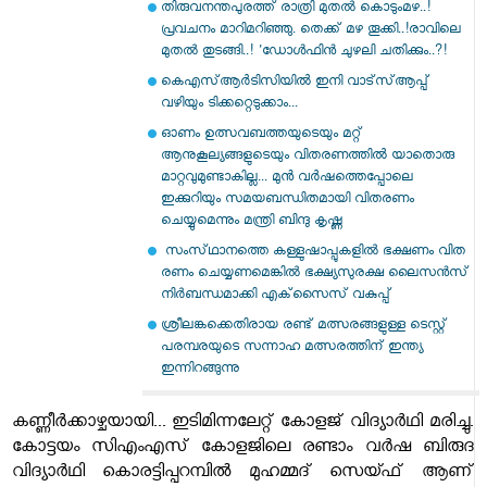
തിരുവനന്തപുരത്ത് രാത്രി മുതൽ കൊടുംമഴ..!
പ്രവചനം മാറിമറിഞ്ഞു. തെക്ക് മഴ തൂക്കി..!രാവിലെ
മുതൽ തുടങ്ങി..! 'ഡോൾഫിൻ ചുഴലി ചതിക്കും..?!
കെഎസ്ആര്‍ടിസിയില്‍ ഇനി വാട്‌സ്ആപ്പ്
വഴിയും ടിക്കറ്റെടുക്കാം...
ഓണം ഉത്സവബത്തയുടെയും മറ്റ്
ആനുകൂല്യങ്ങളുടെയും വിതരണത്തില്‍ യാതൊരു
മാറ്റവുമുണ്ടാകില്ല... മുന്‍ വര്‍ഷത്തെപ്പോലെ
ഇക്കുറിയും സമയബന്ധിതമായി വിതരണം
ചെയ്യുമെന്നും മന്ത്രി ബിന്ദു കൃഷ്ണ
​ സം​സ്​​ഥാ​ന​ത്തെ ക​ള്ളു​ഷാ​പ്പു​ക​ളി​ൽ ഭ​ക്ഷ​ണം വി​ത​
ര​ണം ചെ​യ്യ​ണ​മെ​ങ്കി​ൽ ഭ​ക്ഷ്യ​സു​ര​ക്ഷ ലൈ​സ​ൻ​സ്​
നി​ർ​ബ​ന്ധ​മാ​ക്കി എ​ക്​​സൈ​സ്​ വ​കു​പ്പ്​
ശ്രീലങ്കക്കെതിരായ രണ്ട് മത്സരങ്ങളുള്ള ടെസ്റ്റ്
പരമ്പരയുടെ സന്നാഹ മത്സരത്തിന് ഇന്ത്യ
ഇന്നിറങ്ങുന്നു
കണ്ണീർക്കാഴ്ചയായി... ഇടിമിന്നലേറ്റ് കോളജ് വിദ്യാര്‍ഥി മരിച്ചു.
കോട്ടയം സിഎംഎസ് കോളജിലെ രണ്ടാം വര്‍ഷ ബിരുദ
വിദ്യാര്‍ഥി കൊരട്ടിപ്പറമ്പില്‍ മുഹമ്മദ് സെയ്ഫ് ആണ്